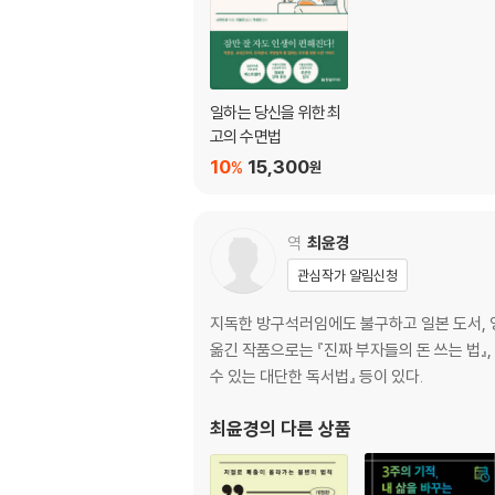
· 정해진 시간에 잠들지 못했을 때의 대처법 59
Chapter 01. 전략 ① 뛰어난 회복력으로 맹렬
마크 저커버그의 ‘단면 전략’
일하는 당신을 위한 최
고의 수면법
· 단면 전략이란? 63
10
15,300
%
원
· 단면은 어떤 사람에게 적합할까? 65
Case Study ① 회사 임원 미츠이 씨(가명·50
역
최윤경
| 효과 |
관심작가 알림신청
효과 ① 활동 시간이 늘어난다 68
효과 ② 회복 효과를 극대화할 수 있다 69
지독한 방구석러임에도 불구하고 일본 도서, 영
효과 ③ 평소에는 상상할 수 없는 힘을 발휘할 수
옮긴 작품으로는 『진짜 부자들의 돈 쓰는 법』, 『
효과 ④ 집중력이 향상된다 71
수 있는 대단한 독서법』 등이 있다.
| 실천 |
최윤경
의 다른 상품
단면 전략을 위한 사전 준비 1. 몸보다 위에 있
- 당신의 침실을 ‘슈퍼 회복 룸’으로 만들자 72