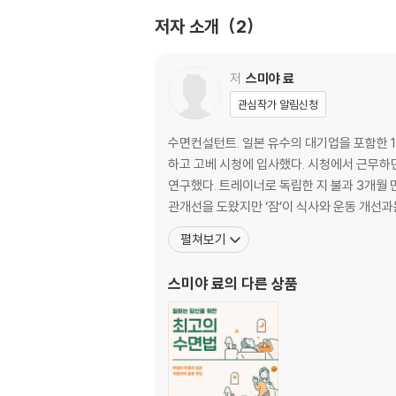
저자 소개
2
원칙 3. 최신 연구에서 밝혀진 ‘얕은 논렘 수면’
- 3가지 수면을 구분해서 사용하자 43
저
스미야 료
| 준비 |
관심작가 알림신청
계획 1. 수면 전략을 정하고 달력에 써넣는다
- 3~6개월 단위, 1~3년 단위의 계획을 세우자 
수면컨설턴트. 일본 유수의 대기업을 포함한 1
하고 고베 시청에 입사했다. 시청에서 근무하
테스트 1. 평상시의 수면 상태는 괜찮은가?
연구했다. 트레이너로 독립한 지 불과 3개월 만에 인기 스튜디오로 급성장했고, 고베와 오사카에서 트레이닝 스튜디오를 운영했다. 초기에는 기업 경영진의 건강과 생활 습
- ‘전략’을 실행하기 위해서는 2가지의 테스트를
관개선을 도왔지만 ‘잠’이 식사와 운동 개선과
펼쳐보기
테스트 2. 웨어러블 디바이스로 ‘자신의 수면’을
- 디바이스 점수 ‘60점 이상’을 목표로 한다 53
스미야 료
의 다른 상품
테스트 3. 자기 전 스마트폰을 만지거나 일상복
-기초적인 수면을 개선하는 10가지 포인트 56
| 약속 |
· 일주일의 이행 기간으로 ‘틀어진 수면 시간’을 