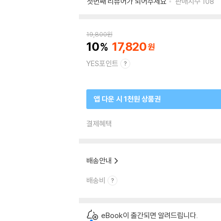
첫번째 리뷰어가 되어주세요
판매지수
108
19,800
원
10
17,820
YES포인트
앱 다운 시 1천원 상품권
결제혜택
배송안내
배송비
eBook이 출간되면 알려드립니다.