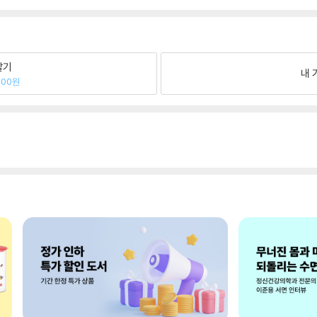
팔기
내 
000원