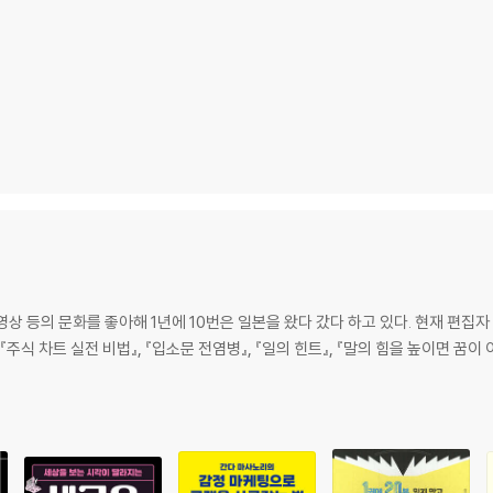
하게 돌진한다!
대 남성)의 단면 전략 67
상 등의 문화를 좋아해 1년에 10번은 일본을 왔다 갔다 하고 있다. 현재 편집자
 있다 70
주식 차트 실전 비법』, 『입소문 전염병』, 『일의 힌트』, 『말의 힘을 높이면 꿈이 
는 불빛은 모두 제거한다