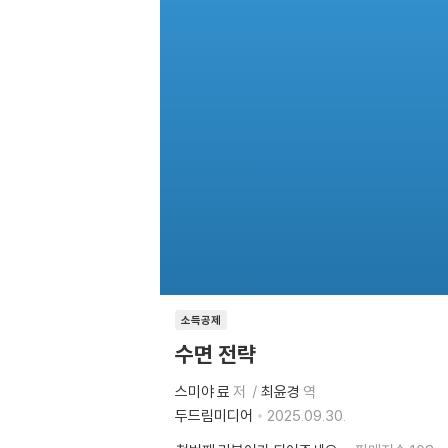
소득공제
수면 전략
스미야 료
저
최윤경
역
두드림미디어
2025.09.30.