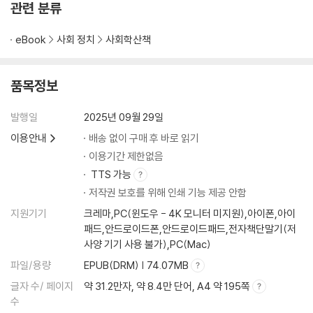
관련 분류
eBook
사회 정치
사회학산책
품목정보
발행일
2025년 09월 29일
이용안내
배송 없이 구매 후 바로 읽기
이용기간 제한없음
TTS 가능
저작권 보호를 위해 인쇄 기능 제공 안함
지원기기
크레마,PC(윈도우 - 4K 모니터 미지원),아이폰,아이
패드,안드로이드폰,안드로이드패드,전자책단말기(저
사양 기기 사용 불가),PC(Mac)
파일/용량
EPUB(DRM) | 74.07MB
글자 수/ 페이지
약 31.2만자, 약 8.4만 단어, A4 약 195쪽
수