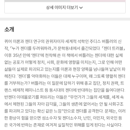
상세 이미지 더보기
소개
퀴어 이론과 젠더 연구의 권위자이자 세계적 석학인 주디스 버틀러의 신
작, 『누가 젠더를 두려워하랴』가 문학동네에서 출간되었다. 『젠더 트러블』
이후 35년 만에 ‘젠더’에 천착해 쓴 이 책에서 버틀러는 젠더에 대한 실체
없는 공포가 어떻게 정치, 사회, 문화에 영향을 미치는지, 그로 인해 어떤
삶들이 실제로 파괴되고 있는지를 이론과 현장 양쪽을 넘나들며 낱낱이 파
헤친다. '젠더'를 악마화하는 이들은 대체 누구이며, 왜 그토록 맹렬히 젠더
를 거부하는가? 버틀러는 이 질문에 답하기 위해 종교 집단, 정치 권력, 트
랜스 배제적 페미니스트 등 동시대의 젠더에 반대하는 집단을 들여다본다.
반젠더 이데올로기를 퍼뜨리는 이들은 “무언가가 그들의 세계를, 세계 속
에서 체현된 그들의 자아 감각을, 그들의 생존에 없어서는 안 될 사회구조
를 파괴하고 있다는 확신 같은 느낌”만으로 젠더를 공격한다. 문제는, 이러
한 환상이 힘을 얻으면 성소수자 및 젠더소수자, 난민, 이민자, 외국인 등
은 국가에 반하는 존재로 여겨져 실질적인 위해를 입게 된다는 사실이다.