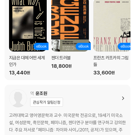
지금은 대체 어떤 세계
젠더 트러블
프란츠 카프카의 그림
인가
들
18,800
원
13,440
33,600
원
원
역
윤조원
관심작가 알림신청
고려대학교 영어영문학과 교수. 미국문학 전공으로, 19세기 미국소
설, 여성문학, 흑인문학, 페미니즘, 젠더연구 분야를 연구하고 강의한
다. 주요 저서로 『페미니즘: 차이와 사이』(2011, 공저)가 있으며, 주