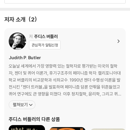
9장 젠더 이형론의 인종주의적·식민주의적 유산
10장 외래 용어, 혹은 번역이 초래하는 동요
결론－파괴에 대한 두려움, 상상을 위한 분투
저자 소개
2
감사의 말
주
저
주디스 버틀러
옮긴이 해제－버틀러와 함께 다시 젠더를 사유하다
관심작가 알림신청
찾아보기
Judith P. Butler
오늘날 세계에서 가장 영향력 있는 철학자로 평가받는 미국의 철학
자, 젠더 및 퀴어 이론가, 후기구조주의 페미니즘 학자. 캘리포니아대
학교 버클리의 비교문학과 석좌교수. 1990년 젠더 수행성 이론을 발
전시킨 『젠더 트러블』을 발표하며 페미니즘 담론 안팎을 뒤흔들었고
퀴어 연구에도 큰 영향을 미쳤다. 이후 정치철학, 윤리학, 그리고 퀴
어 이론의 성과들을 바탕으로 인간으로서의 삶의 가능성과 공동체의
펼쳐보기
윤리적 관계성을 모색해왔다. 버틀러는 그녀의 저서 『젠더 트러블: 페
미니즘과 정체성의 전복』과 『의미를 체현하는 육체: 섹스의 담론적
주디스 버틀러
의 다른 상품
한계에 관하여』로 잘 알려져 있다. 여기서 그녀는