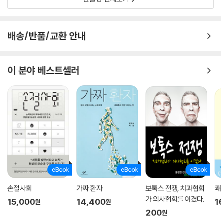
다. 교육에서의 젠더 검열은 다양한 몸, 다양한 욕망을 지닌 청소년들이 스
스로 제모습을 긍정할 기회를 앗아간다. 사법적 규범은 자신이 가장 자유
롭다고 여기는 방식으로 가족을 이루고 법적 권한을 행사할 기본권을 박탈
배송/반품/교환 안내
한다. 여성의 재생산권이 국가가 결정할 사안이 되고, 젠더를 결정하는 일
이 의료적·행정적 절차로 인해 가로막힌다. 주디스 버틀러는 이 책에서 오
늘날 ‘젠더’를 둘러싸고 벌어지는 ‘소란’의 정치적 역학을 추적하면서, 젠더
이 분야 베스트셀러
에 대한 반대와 혐오의 목소리가 높아진 현상을 우파 집단의 두려움 때문
이라고 진단하고 이 두려움의 실체를 해부하며, 반젠더 운동이 국가주의와
권력에 대한 예속을 강화한다고 비판한다. 이어, 트랜스인 사람, 퀴어한 사
람, 페미니스트, 게이·레즈비언인 사람, 이주민 등 자신이 원하는 모습과
방식으로 살아갈 권리를 박탈당하고 부당하게 공격받는 이들의 삶은 물론,
사회적·경제적 불안정성 속에서 고통받는 삶을 위한 대항적인 세계를 상상
한다.
반젠더 이데올로기에 대한 비판을 명료하고 구체적이며 이해하기 쉬운 언
어로 전달한다는 점, 성차에 대한 신유물론과 페미니즘 과학기술연구의 성
손절사회
가짜 환자
보톡스 전쟁, 치과협회
쾌
과를 일별해 『젠더 트러블』의 논의를 보완한다는 점은 이 책의 의미를 더
가 의사협회를 이겼다.
15,000
14,400
1
원
원
해준다. 소외당하거나 배제되는 이 없이 모든 사람이 살 만한 세상을 만들
200
원
어가는 데 어떤 인식론적 훈련과 윤리가 필요한지 고민하는 이들에게 『누