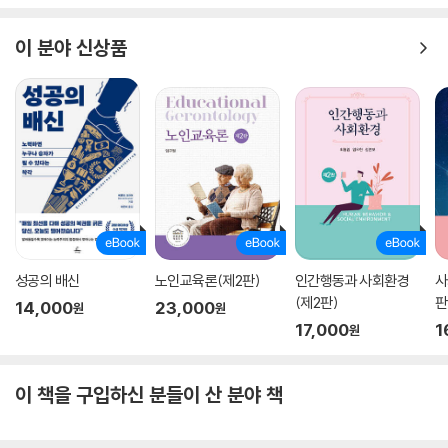
가 젠더를 두려워하랴』는 힘과 용기, 유용한 통찰을 전할 것이다.
이 분야 신상품
우리의 과제는 단순히 더욱 정교하게 연마한 분석 기술을 통해 그들의 책
략을 폭로하고 그들의 전략을 추적해 그릇됨을 증명하는 것만이 아니다.
우리의 과제는 (…) 폭력에 대한 두려움 없이 움직이면서 숨쉬고 사랑할 수
있는 세상을 만드는 데 일조하는 것이다. (…) 반젠더 운동에 반대 입장을
취하는 것은 폭력에 대한 두려움으로부터 자유롭게 살아 숨쉬기 위해서다.
이는 지금 우리가 필요로 하는 윤리적 비전의 첫걸음이다. (46쪽)
기독교 세력과 극우 정당의 선동 도구가 된 ‘젠더’
반젠더 이데올로기의 ‘판타즘’을 해부하고 그 위험을 경고한다
성공의 배신
노인교육론(제2판)
인간행동과 사회환경
사
반젠더 운동을 가장 활발하게, 그리고 광범위하게 일으키고 있는 집단은
(제2판)
판
14,000
23,000
원
원
기독교의 핵심 메시지를 주창하는 바티칸과 미국·아메리카대륙·동유럽·동
17,000
1
원
아프리카 전역에 영향력을 미치는 우파 복음주의교회다. 젠더가 위험한 이
데올로기라는 아이디어는 1990년대 로마가톨릭교회에서 시작되었다. 교
이 책을 구입하신 분들이 산 분야 책
황이 나서서 “가족과 성서의 권위”를 위협하고 “신이 정해둔 남자와 여자
의 이원성”을 부정하는 ‘젠더 이데올로기’를 뿌리 뽑아야 한다고 공개 연설
을 하거나 교육과정에서 젠더를 삭제하기 위해 개입하는 등 기독교 교리를