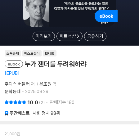
미리보기
파트너샵
공유하기
소득공제
베스트셀러
EPUB
누가 젠더를 두려워하랴
eBook
EPUB
주디스 버틀러
저
윤조원
역
문학동네
2025.09.29.
10.0
판매지수
180
2
주간베스트
사회 정치
98위
21,000
원