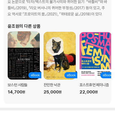
요 논문으로 「타자/텍스트의 불가사의와 퀴어한 읽기: “바틀비”와 바
틀비」(2019), 「리오 버사니의 퀴어한 부정성」(2017) 등이 있고, 주
요 역서로 『프로이트의 몸』(2021), 『위태로운 삶』(2018)이 있다.
윤조원
의 다른 상품
보스턴 사람들
잔인한 낙관
포스트휴먼 페미니즘
14,700
25,000
22,000
원
원
원