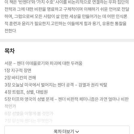
이 책은 ‘반젠더’와 ‘가치 수호’ 사이를 비논리적으로 연결하는 우파 집단의
전략과 그에 대한 비판을 명료하고 구체적이며 이해하기 쉬운 언어로 전달
하며, 그럼으로써 모든 사람이 살 만한 세상을 만들어가는 데 어떤 인식론
적 훈련과 윤리가 필요한지 고민하는 이들에게 힘과 용기, 유용한 통찰을
전한다.
목차
서문－젠더 이데올로기와 파괴에 대한 두려움
1장 지구적 장면
2장 바티칸의 견해
3장 오늘날 미국에서 벌어지는 젠더 공격－검열과 권리 박탈
4장 트럼프, 성별, 대법원
5장 터프와 영국의 성별 문제－젠더 비판적 페미니즘은 과연 얼마나 비판
적인가
6장 성별을 어떻게 볼 것인가
7장 당신의 젠더는 무엇인가
8장 자연/문화 구분에서 상호구성으로
목차 더보기