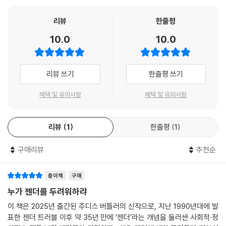
퀴어 이론과 젠더 연구의 권위자이자 세계적 석학인 주디스 버틀러의 신
작, 『누가 젠더를 두려워하랴』가 문학동네에서 출간되었다. 『젠더 트러블』
리뷰
한줄평
이후 35년 만에 ‘젠더’에 천착해 쓴 이 책에서 버틀러는 젠더에 대한 실체
10.0
10.0
없는 공포가 어떻게 정치, 사회, 문화에 영향을 미치는지, 그로 인해 어떤
삶들이 실제로 파괴되고 있는지를 이론과 현장 양쪽을 넘나들며 낱낱이 파
헤친다. 주디스 버틀러가 1990년대에 개진한 젠더의 수행성 이론은 많은
리뷰 쓰기
한줄평 쓰기
이들에게 퀴어한 몸과 삶에 대한 타당한 설명을 제공함으로써 해방과 자유
의 감각을 선사했다. 그러나 그 이후의 젠더 논쟁에서 젠더가 성별 지칭에
혜택 및 유의사항
혜택 및 유의사항
불과하다는 단순화부터 ‘동성애’의 다른 이름이라는 의심까지 용어를 둘러
싼 각축이 벌어졌다. 더욱이 ‘젠더’가 이데올로기라고 주장하는 반젠더 운
리뷰
1
한줄평
1
동에 의해 젠더는 두려움과 증오를 불러일으키며 공공연한 공격 대상이 되
었다. 가히 ‘반젠더 이데올로기’가 범람하는 시대인 것이다.
구매리뷰
추천순
버틀러가 이 책을 집필하게 된 직접적인 계기는 2017년 학회 참석차 방문
한 브라질에서 그를 상징하는 인형을 만들어 불태우고 피켓 시위를 했던
종이책
구매
성난 군중을 목격한 일이었다. 그들은 “악마, 마녀, 트랜스인 사람” 등 터
누가 젠더를 두려워하랴
무니없는 표현으로 버틀러를 공격하고 그가 소아성애와 근친상간을 옹호
이 책은 2025년 출간된 주디스 버틀러의 신작으로, 지난 1990년대에 발
한다는 허위사실을 유포했다. 한국에서도 2021년, 전 세계 지식인들의 사
표한 젠더 트러블 이후 약 35년 만에 ‘젠더’라는 개념을 둘러싼 사회적·정
유를 소개하는 EBS 〈위대한 수업, 그레이트 마인즈〉 시리즈에 주디스 버틀