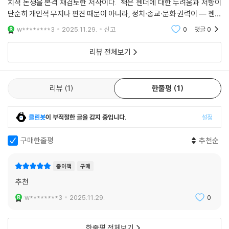
치적 논쟁을 본격 재검토한 저작이다. 책은 젠더에 대한 두려움과 저항이
러 편이 예고되자, 일부 기독교 단체와 반페미니스트들은 버틀러의 이론이
단순히 개인적 무지나 편견 때문이 아니라, 정치·종교·문화 권력이 — 젠더
성적 금기를 허물어 청소년들에게 성정체성 혼란을 야기한다며 방영을 격
를 위협적인 이데올로기로 — 악마화하고, 이를 통해 사회 통제와 권력 기
w********3
2025.11.29.
신고
0
댓글
0
렬하게 반대했다. 2023년에는 그의 내한 소식이 전해지자마자 그들은 열
반을 강화하려
을 올리며 반대 성명을 발표했다.
리뷰 전체보기
이들은 대체 누구이며, 왜 그토록 맹렬히 젠더를 거부하는가? 버틀러는 이
질문에 답하기 위해 동시대의 젠더에 반대하는 집단을 들여다본다. 종교
리뷰
1
한줄평
1
집단으로는 로마가톨릭의 중심인 바티칸과 복음주의교회를 포함한 기독
교 연합을, 정치 권력으로는 브라질 자이르 보우소나루·미국 도널드 트럼
클린봇
이 부적절한 글을 감지 중입니다.
설정
프·이탈리아 조르자 멜로니·한국의 윤석열 등 반페미니즘 반젠더를 무기
로 휘두르는 우파 정당과 정권을 들 수 있다. 나아가 생물학적 성별 구분을
구매한줄평
추천순
고집하며 페미니즘의 이름으로 트랜스를 혐오하는 J. K. 롤링, 홀리 로퍼드
스미스, 캐슬린 스톡 등 트랜스 배제적 래디컬 페미니스트(Trans-Exclu
종이책
구매
sionary Radical Feminist, TERF)와 ‘젠더 비판적 페미니즘’ 연구자들
추천
도 빼놓을 수 없다.
w********3
2025.11.29.
0
그들은 ‘젠더’가 가족과 사회를 파괴할 거라며 두려움에 떨지만, 오히려 그
러한 환상으로 인해 실제 위험에 처한 이들은 젠더를 옹호하는 사람들이
한줄평 전체보기