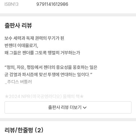
ISBN13
9791141612986
출판사 리뷰
보수 세력과 독재 권력의 무기가 된
반젠더 이데올로기,
왜 그들은 젠더를 그토록 맹렬히 거부하는가
“정의, 자유, 평등에서 젠더의 중요성을 옹호하는 일은
곧 검열과 파시즘에 맞선 투쟁에 연대하는 일이다.”
_주디스 버틀러
★2024 NPR(미국공영라디오) 올해의 책★
★나오미 클라인, 클로디아 랭킨, 아미아 스리니바산 추천★
출판사 리뷰 더보기
젠더를 공격하는 자들은 어떻게 민주주의를 파괴하는가?
폭주하는 반젠더 이데올로기에 대한 시의적절하고 날카로운 비판!
리뷰/한줄평
2