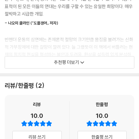
이후 35년 만에 ‘젠더’에 천착해 쓴 이 책에서 버틀러는 젠더에 대한 실체
표적이 된 모든 이들의 연대는 우리를 구할 수 있는 유일한 희망이다. 매우
비판은 비난이나 무조건적인 반대가 아니다. 그것은 정당화되지 않은 채
없는 공포가 어떻게 정치, 사회, 문화에 영향을 미치는지, 그로 인해 어떤
절박하고 시급한 개입.
당연하게 받아들여지는 어떤 개념에 대한 탐구, 또는 개념들을 중층결정하
삶들이 실제로 파괴되고 있는지를 이론과 현장 양쪽을 넘나들며 낱낱이 파
는 의미들이 부여된 어떤 개념들의 가능 조건에 대한 탐구다. 비판이라는
- 나오미 클라인 (『도플갱어』 저자)
헤친다. 주디스 버틀러가 1990년대에 개진한 젠더의 수행성 이론은 많은
관념은 사회에서 젠더와 인종이 차지하는 위치에 대해 더욱 역사적이고 구
이들에게 퀴어한 몸과 삶에 대한 타당한 설명을 제공함으로써 해방과 자유
조적으로 분석할 수 있도록 사고를 개방하는 것이며, 이는 인종과 젠더라
반젠더 운동의 심연에는 존재론적 절망의 크기만큼 몸집을 불려가는 신화
의 감각을 선사했다. 그러나 그 이후의 젠더 논쟁에서 젠더가 성별 지칭에
는 두 범주가 결과적으로 어떻게 불가피하게 얽혀 있는지에 대한 분석도
적 가부장제에 대한 갈망이 깔려 있다. 늘 그랬듯이 이 책에서 버틀러는 현
불과하다는 단순화부터 ‘동성애’의 다른 이름이라는 의심까지 용어를 둘러
포함한다.
재의 정치적 현실을 형성하는 불안과 두려움, 환상을 설득력 있게 분석하
싼 각축이 벌어졌다. 더욱이 ‘젠더’가 이데올로기라고 주장하는 반젠더 운
--- 「3장 오늘날 미국에서 벌어지는 젠더 공격」 중에서
고, 그것의 어두운 면과 해체 가능성을 동시에 보여준다.
추천평 더보기
동에 의해 젠더는 두려움과 증오를 불러일으키며 공공연한 공격 대상이 되
었다. 가히 ‘반젠더 이데올로기’가 범람하는 시대인 것이다.
- 아미아 스리니바산 (『섹스할 권리』 저자)
성별 지정은 하나의 시점에 고정된 행위라기보다는 시간이 지나면서 동일
한 방식으로 반복될 수도 있고 반복되지 않을 수도 있는 사회적 역사다. 그
리뷰/한줄평
2
버틀러가 이 책을 집필하게 된 직접적인 계기는 2017년 학회 참석차 방문
정치적 우파의 무기가 된 반젠더 이데올로기에 맞선 연대의 필요성과 젠더
리고 어떤 사람이 출생시 지정된 성별과 현재 그가 동일시하는 성별이 일
한 브라질에서 그를 상징하는 인형을 만들어 불태우고 피켓 시위를 했던
의 자유 없이 진정한 자유도 없다는 깨달음을 선사한다.
치하지 않는다는 이유로 차별적인 대우를 받는다면, 그것 역시 성차별이
성난 군중을 목격한 일이었다. 그들은 “악마, 마녀, 트랜스인 사람” 등 터
리뷰
한줄평
- 클로디아 랭킨 (『그냥 우리』 저자)
다. 이 경우 그 둘 사이의 간극을 인정받지 못한 것이며, 그 간극이 젠더 형
무니없는 표현으로 버틀러를 공격하고 그가 소아성애와 근친상간을 옹호
성 자체의 특성으로서 인식되지 않은 것이다.
10.0
10.0
한다는 허위사실을 유포했다. 한국에서도 2021년, 전 세계 지식인들의 사
--- 「4장 트럼프, 성별, 대법원」 중에서
주디스 버틀러는 오늘날 미국에서 활동하는 가장 중요한 철학자이자 학문
유를 소개하는 EBS 〈위대한 수업, 그레이트 마인즈〉 시리즈에 주디스 버틀
적 유산이 시간의 시험을 견뎌낼 확률이 가장 높은 인물이다. 이 책에서 버
러 편이 예고되자, 일부 기독교 단체와 반페미니스트들은 버틀러의 이론이
당신이 유대인인데 누군가가 당신은 유대인이 아니라고 말하는 상황을 상
틀러는 명확하고 정확한 문체와 깜짝 놀랄 만한 분석적 엄밀함으로 ‘젠더
리뷰 쓰기
한줄평 쓰기
성적 금기를 허물어 청소년들에게 성정체성 혼란을 야기한다며 방영을 격