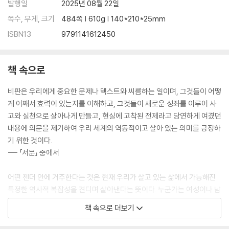
발행일
2025년 08월 22일
쪽수, 무게, 크기
484쪽 | 610g | 140*210*25mm
ISBN13
9791141612450
책 속으로
비판은 우리에게 중요한 문제나 텍스트와 씨름하는 일이며, 그것들이 어떻
게 어째서 효력이 있는지를 이해하고, 그것들이 새로운 성좌를 이루어 사
고와 실천으로 살아나게 만들고, 현실에 고착된 전제라고 당연하게 여겼던
내용에 의문을 제기하여 우리 세계의 역동적이고 살아 있는 의미를 긍정하
기 위한 것이다.
--- 「서문」 중에서
어떤 젠더 안에 거주한다는 것은 현재 우리가 살고 있는 삶에서 가능해진
특정한 역사적 복잡성을 견디며 살아낸다는 뜻이다. 누군가는 여성이나 남
성으로 존재한다는 사실에 대한 한 가지 관념에 집착하고 싶을 수도 있겠
책 속으로 더보기
지만, 역사적 현실은 그런 계획을 무산시키고 이분법적 선택지를 언제나
초과해온 복수의 젠더들을 끈질기게 보여줌으로써 문제를 한층 더 어렵게