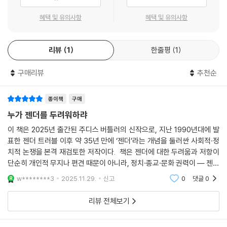
상해보자. 당신이 레즈비언인데 누군가가 당신의 면전에서 히죽거리며 당
이데올로기’에 대한 전 세계적 공격을 해체하면서 그것이 민주주의의 자유
렬하게 반대했다. 2023년에는 그의 내한 소식이 전해지자마자 그들은 열
신이 헷갈려서 그렇지 실은 이성애자라고 말한다고 상상해보자. 당신이 흑
혜택 및 유의사항
혜택 및 유의사항
에 대한 공격임을 드러낸다.
을 올리며 반대 성명을 발표했다.
인인데 누군가가 당신은 백인이라고, 혹은 표면적으로 인종 문제를 벗어난
- 제이슨 스탠리 (『우리와 그들의 정치』 저자 )
이 세상에서 당신은 인종화되지 않았다고 말하는 상황을 상상해보자. 또는
이들은 대체 누구이며, 왜 그토록 맹렬히 젠더를 거부하는가? 버틀러는 이
리뷰
1
한줄평
1
당신이 팔레스타인 사람인데 누군가가 당신에게 팔레스타인 사람은 존재
질문에 답하기 위해 동시대의 젠더에 반대하는 집단을 들여다본다. 종교
이 책은 부식하는 시대와 극우 세력의 끔찍한 혼종에 대한 단순한 교정이
하지 않는다고 말한다고 상상해보자(그렇게 말하는 사람들이 실제로 있
집단으로는 로마가톨릭의 중심인 바티칸과 복음주의교회를 포함한 기독
구매리뷰
추천순
나 해독제가 아니다. 보수주의자와 진보주의자 사이의 의미와 가치에 대한
다). 당신이 누구이며 그 무엇인지 아닌지를 말할 권리가 있다는 사람들,
교 연합을, 정치 권력으로는 브라질 자이르 보우소나루·미국 도널드 트럼
갈등이 ‘젠더’라는 판타즘 속에서 명확히 드러난 현상을 다룬다. 이는 ‘새로
당신이 누구인지에 대한 당신 자신의 정의를 무시하는 사람들, 자기결정권
프·이탈리아 조르자 멜로니·한국의 윤석열 등 반페미니즘 반젠더를 무기
운 연대와 새로운 상상력’을 위한 시급한 요청이자 초대이며, ‘폭력에 대한
종이책
구매
은 당신이 행사할 수 있는 권리가 아니라는 사람들, 당신이 스스로에게 부
로 휘두르는 우파 정당과 정권을 들 수 있다. 나아가 생물학적 성별 구분을
두려움 없이 움직이고 숨쉬고 사랑할 수 있는 세계를 만들어가는 데 기여
누가 젠더를 두려워하랴
여한 이름과 성별, 당신이 결국 도달하게 된 이름과 성별로 당신을 기꺼이
고집하며 페미니즘의 이름으로 트랜스를 혐오하는 J. K. 롤링, 홀리 로퍼드
하자’는 촉구다. 이는 ‘도덕적 사디즘’을 거부하고, 다른 세계를 만드는 일
인정하기 전에 당신에게 의료적·정신의학적 검사 또는 강제적 외과 수술을
이 책은 2025년 출간된 주디스 버틀러의 신작으로, 지난 1990년대에 발
스미스, 캐슬린 스톡 등 트랜스 배제적 래디컬 페미니스트(Trans-Exclu
의 위험을 인식하며, 그럼에도 불구하고 그 방향으로 행동하자는 호소다.
받게 하려는 이 사람들은 대체 누구인가?
표한 젠더 트러블 이후 약 35년 만에 ‘젠더’라는 개념을 둘러싼 사회적·정
sionary Radical Feminist, TERF)와 ‘젠더 비판적 페미니즘’ 연구자들
- 크리스티나 샤프 (『오디너리 노트(Ordinary Notes)』 저자)
--- 「5장 터프와 영국의 성별 문제」 중에서
치적 논쟁을 본격 재검토한 저작이다. 책은 젠더에 대한 두려움과 저항이
도 빼놓을 수 없다.
단순히 개인적 무지나 편견 때문이 아니라, 정치·종교·문화 권력이 — 젠더
를 위협적인 이데올로기로 — 악마화하고, 이를 통해 사회 통제와 권력 기
페미니즘은 언제나 정의를 위한 투쟁이었고, 가장 이상적인 페미니즘야말
이 책은 퀴어 이론과 젠더 연구의 핵심 논쟁을 이해하는 입문서 역할을 한
w********3
2025.11.29.
신고
0
댓글
0
그들은 ‘젠더’가 가족과 사회를 파괴할 거라며 두려움에 떨지만, 오히려 그
반을 강화하려
로 연대를 형성하고 차이를 인정하는 가운데서 벌어지는 바로 그러한 정의
다. 브라보! 현재를 포괄적으로 진단하고 우리에게 반파시스트 갑옷을 내
러한 환상으로 인해 실제 위험에 처한 이들은 젠더를 옹호하는 사람들이
투쟁이다. 트랜스 배제적 페미니즘은 페미니즘이 아니다. 아니, 페미니즘
준 버틀러에게 감사를 표한다. 오늘날 반젠더 이데올로기의 반지성주의를
리뷰 전체보기
다. 교육에서의 젠더 검열은 다양한 몸, 다양한 욕망을 지닌 청소년들이 스
이어서는 안 된다.
인내와 우아함을 갖추고 접근할 수 있는 사람은 버틀러뿐이다.
스로 제모습을 긍정할 기회를 앗아간다. 사법적 규범은 자신이 가장 자유
--- 「5장 터프와 영국의 성별 문제」 중에서