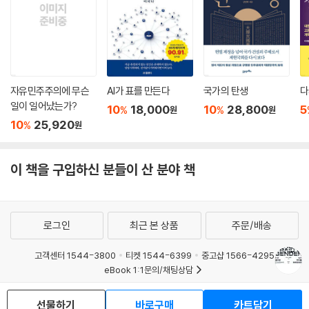
- 『예일리뷰』
젠더의 의미는 배가되고 압축되어왔으며, 그래서 젠더는 언제나 여러 의미
정치는 반젠더 운동이 퍼지는 또하나의 중요한 무대다. 2019년 브라질 자
의 응축이자 전치다. 누군가에게는 명백한 위협이지만 다른 누군가에게는
이르 보우소나루는 대통령 취임 연설에서 “학교 내 젠더 이데올로기”를 근
뛰어난 작가이자 사상가인 버틀러는 의도적으로 혼란을 명확히 하며 우리
희망의 기호인 동시에 집결의 터전이기도 한 ‘젠더’는, 퀴어해지고, 재가공
절하겠다고 약속하고, 2022년 이탈리아형제당 조르자 멜로니는 한 집회
가 오랫동안 기다려온 글을 썼다. 독소로 가득찬 대기에 맑은 공기를 되돌
을 거쳐 수정되고, 왜곡되어 대체되는 과정에 있다. (…) 젠더를 두려워하
에서 ‘젠더 이데올로기’가 여성의 소멸과 어머니의 죽음을 설파하는 최악
려주는 시의적인 책이다. 아주 짜릿하며, 독자의 인생을 바꿔놓을 저작이
는 사람들에게는 위험이 약속보다 더 큰 것처럼 보이므로, 젠더를 다시 유
의 위협이라고 강조했으며, 헝가리의 빅토르 오르반 총리는 2022년에 미
다.
망한 것으로 만드는 일이 우리의 임무다. 하지만 그것은 연합, 번역, 그리고
자유민주주의에 무슨
AI가 표를 만든다
국가의 탄생
다
국 공화당 보수정치행동회의에 보낸 한 성명서에서 ‘젠더 이데올로기’의
일이 일어났는가?
대항적 상상계를 통해서만 가능하다.
- 〈북리스트〉
10
18,000
10
28,800
5
%
%
원
원
위험은 이주민의 위협과 마찬가지로 취급해야 한다고 주장했다. 미국 도널
--- 「10장 외래 용어, 혹은 번역이 초래하는 동요」 중에서
10
25,920
%
원
드 트럼프 또한 2020년 젠더는 없으며 ‘성별’을 결정하기 위해서는 고정된
현대 독재주의와 가부장제의 핵심에 대한 깊이 있는 통찰과 열정이 담긴
생물학적 위상에 따르면 될 뿐이라고 일축했다.
젠더는 그저 개인의 정체성 문제가 아니라 노동 분업, 국가의 조직, 권력의
놀라운 책. 젠더가 어떻게 보수적 가치와 독재 정권을 지키기 위한 무기가
이 책을 구입하신 분들이 산 분야 책
불평등한 분배를 기술하는 범주다. 젠더는 결코 ‘단순히 문화적인 것’이었
되었는지를 보여주는 역작이다.
젠더는 기독교 집단과 우파 정치 세력의 입에서 악마, 악령의 힘으로, 때로
던 적이 없었지만, 젠더를 부차적인 문제로 간주하고자 하는 반대자들이나
는 에볼라 바이러스, 핵전쟁, 히틀러유겐트에 비유되기도 한다. 때로는 전
- 〈커커스리뷰〉
문화적 병리 현상이 사회적 세계의 붕괴 원인이라고 믿는 사람들에 의해
체주의, 세뇌, 소아성애로 매도되기도 하고, 초자본주의와 제국주의적 강
그런 식으로 취급되었다. 젠더가 일단 파괴의 원인으로 지목되면 젠더 그
로그인
최근 본 상품
주문/배송
요로 해석되기도 한다. 반젠더 이데올로기를 퍼뜨리는 이들은 “무언가가
자체는 파괴되어야 하며, 뒤따르는 결과는 검열, 젠더 연구와 여성학 분과
그들의 세계를, 세계 속에서 체현된 그들의 자아 감각을, 그들의 생존에 없
의 폐지, 의료 복지권 박탈, 병리화 경향의 확산, 공공집회 공간의 제한, 차
고객센터 1544-3800
티켓 1544-6399
중고샵 1566-4295
어서는 안 될 사회구조를 파괴하고 있다는 확신 같은 느낌”만으로 젠더를
eBook 1:1문의/채팅상담
별금지법의 철회 또는 거부, 두려움 없이 각자의 삶을 살아가려는 사람들
공격한다. 그렇게 젠더는 기독교 세력과 극우 정치인의 말과 제스처, 법안
을 분리하고 침묵시키고 범죄자로 만드는 법률의 통과 등이다. 그런 법률
예스이십사(주) 사업자 정보
을 통해 내밀한 두려움과 불안을 사회적으로 조직하는 터전이 된다.
선물하기
바로구매
카트담기
이 전달하는 메시지는 이렇다. 안 돼, 너는 두려움을 안고 살아가야 할 거