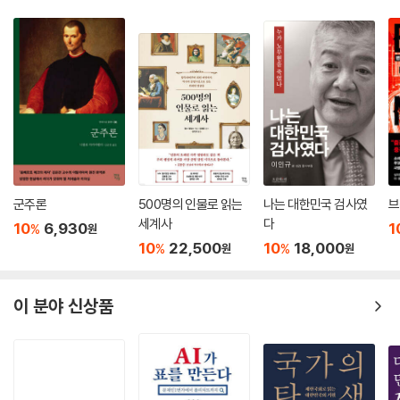
질문이다.
착수되거나 행해져야 하며, 단 하나의 행위로 완성되지 않는다.
우리의 과제는 단순히 더욱 정교하게 연마한 분석 기술을 통해 그들의 책
--- 「7장 당신의 젠더는 무엇인가」 중에서
- 가디언
략을 폭로하고 그들의 전략을 추적해 그릇됨을 증명하는 것만이 아니다.
우리의 과제는 (…) 폭력에 대한 두려움 없이 움직이면서 숨쉬고 사랑할 수
자연/문화 구분은 당면한 복잡성을 제대로 사유할 수 없게 한다. 자연을 무
있는 세상을 만드는 데 일조하는 것이다. (…) 반젠더 운동에 반대 입장을
날카로운 논점과 깊은 사유, 그리고 강력한 확신으로 쓰인 이 책은 현재 진
사유, 무생명의 영역에 던져두고, 어떤 의미가 새겨지기를 묵묵히 기다리
취하는 것은 폭력에 대한 두려움으로부터 자유롭게 살아 숨쉬기 위해서다.
행중인 정치적 갈등에 대한 필수적인 분석을 제시한다.
는 표면 또는 인간이 의미를 부여할 때만 살아나는 무생물로 여기기 때문
이는 지금 우리가 필요로 하는 윤리적 비전의 첫걸음이다. (46쪽)
- 『퍼블리셔스위클리』
이다. 생태학적으로 고려할 때 인간은 다른 생명체들 사이에서 살아 있는
존재로 생명의 과정과 연결되어 있으며, 그러한 생명의 과정에서 인간의
기독교 세력과 극우 정당의 선동 도구가 된 ‘젠더’
젠더에 대한 필수적인 논쟁을 담은 책. 이 책은 우리가 걸어온 길을 탁월하
개입은 기후변화에서 볼 수 있듯이 파괴적인 결과로 이어질 수 있다.
반젠더 이데올로기의 ‘판타즘’을 해부하고 그 위험을 경고한다
게 분석하고, 앞으로 나아가야 할 방향에 대해 영감을 주는 비전을 제시한
--- 「8장 자연/문화 구분에서 상호구성으로」 중에서
군주론
500명의 인물로 읽는
나는 대한민국 검사였
브
다. 수중 폭탄처럼 강렬하게 울려퍼진다.
세계사
다
반젠더 운동을 가장 활발하게, 그리고 광범위하게 일으키고 있는 집단은
10
6,930
1
%
원
그는 “이처럼 다른 사회적 주체를 위한 자리를 마련하는 것이 우리의 책
- 『에스콰이어』
기독교의 핵심 메시지를 주창하는 바티칸과 미국·아메리카대륙·동유럽·동
10
22,500
10
18,000
%
%
원
원
무”라고 말한다. 그 책무는 “젠더화된 여성 신분(gendered femalenes
아프리카 전역에 영향력을 미치는 우파 복음주의교회다. 젠더가 위험한 이
s)”과 연대하는 것이 아니라 “여성 사회적 주체(female social subjec
이 주제의 시급성은 버틀러의 어조와 형식에서 명확히 드러난다. 전문 용
데올로기라는 아이디어는 1990년대 로마가톨릭교회에서 시작되었다. 교
t)”와 연대함으로써, 또는 오히려 “여성이 속한 문화가 맹목적으로 덧씌우
이 분야 신상품
어나 복잡한 문법이 거의 없어, 버틀러의 책 중 가장 이해하기 쉽다. 버틀러
황이 나서서 “가족과 성서의 권위”를 위협하고 “신이 정해둔 남자와 여자
는 (‘이름 짓기’의 잠재력을 가진 여성의) 괴물성에 대한 소유권을 주장
는 학문적 논의의 관습에서 벗어나 전문적 논쟁으로 치우치지 않으면서 명
의 이원성”을 부정하는 ‘젠더 이데올로기’를 뿌리 뽑아야 한다고 공개 연설
함”으로써 이루어질 수 있다.
확하고 일관된 논리를 전달한다. 그 메시지는 차별과 폭력 없이 모든 사람
을 하거나 교육과정에서 젠더를 삭제하기 위해 개입하는 등 기독교 교리를
--- 「9장 젠더 이형론의 인종주의적·식민주의적 유산」 중에서
이 살아가고, 숨쉬고, 움직이며, 사랑할 수 있는 세상을 창조하는 것이다.
수호하기 위해 젠더를 병리화하고 검열하기를 서슴지 않아왔다.