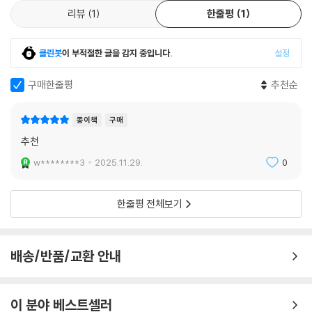
- 소피 루이스 (『가족을 폐지하라』 저자)
롭다고 여기는 방식으로 가족을 이루고 법적 권한을 행사할 기본권을 박탈
리뷰
1
한줄평
1
한다. 여성의 재생산권이 국가가 결정할 사안이 되고, 젠더를 결정하는 일
‘젠더’는 훨씬 더 포괄적인 용어라서 특정한 사람이나 이들이 깊이 간직하
이 의료적·행정적 절차로 인해 가로막힌다. 주디스 버틀러는 이 책에서 오
주디스 버틀러의 뛰어난 지성과 따듯한 마음은 권위주의적 사고가 어떻게
는 자아 감각, 또는 해독 가능한 어떤 특성들을 발현하는 방식만을 가리키
늘날 ‘젠더’를 둘러싸고 벌어지는 ‘소란’의 정치적 역학을 추적하면서, 젠더
클린봇
이 부적절한 글을 감지 중입니다.
설정
작동하는지 탐구하고 드러냄으로써 다른 사람들의 삶을 더 가능하게 만드
지 않는다. 가령 조앤 W. 스콧에 따르면, 세상을 바라보는 우리의 방식이
에 대한 반대와 혐오의 목소리가 높아진 현상을 우파 집단의 두려움 때문
는 데 지속적으로 기여해왔다. 이 책에서는 국가 내외의 민족주의자, 가톨
젠더화되어 있다는 말은 세상이 어떻게 젠더에 따라 질서가 잡혀 있는지에
구매한줄평
추천순
이라고 진단하고 이 두려움의 실체를 해부하며, 반젠더 운동이 국가주의와
릭교회, 터프로부터 반트랜스 및 반퀴어의 언어가 빠르게 확산되고 있음을
대한 여러 전제를 우리가 가지고 있음을 의미한다. (…) 스콧에게 ‘젠더’란
권력에 대한 예속을 강화한다고 비판한다. 이어, 트랜스인 사람, 퀴어한 사
보여준다. 이 서로 다른 집단들이 모두 스스로 권력을 쥐고 있음에도 해를
우리는 무엇인가에 관한 것이 아니라 성별들 사이의 관계에 만연한 다양한
람, 페미니스트, 게이·레즈비언인 사람, 이주민 등 자신이 원하는 모습과
입었다는 허위 주장을 하며 공격을 벌이고 있다. 버틀러는 ‘과연 누가 누구
종이책
구매
의미를 심문하는 방식이다. 젠더에 대한 스콧의 견해는 성차 개념을 필요
방식으로 살아갈 권리를 박탈당하고 부당하게 공격받는 이들의 삶은 물론,
를 파괴하려 하는가?’라는 질문에 답함으로써 젠더 체계를 확장하는 것이
추천
로 한다. 성차 개념은 어떤 생물학적 본질주의가 아니고, 그 개념의 역사적
사회적·경제적 불안정성 속에서 고통받는 삶을 위한 대항적인 세계를 상상
‘현상태를 유지하려는 사람들에게 해를 끼친다’는 왜곡된 주장을 해부한
이고 판타즘적인 의미들도 심문의 대상이 되어야 한다.
w********3
2025.11.29.
0
한다.
다. 버틀러는 이러한 조작적인 논리를 뒤집어, 가해자들이 스스로 피해자
--- 「6장 성별을 어떻게 볼 것인가」 중에서
라고 주장하는 것이 반트랜스 정치의 핵심 요소임을 드러낸다. 유용하고
반젠더 이데올로기에 대한 비판을 명료하고 구체적이며 이해하기 쉬운 언
한줄평 전체보기
도움이 되며 희망을 주는 책이다.
젠더화되는 과정의 모든 단계에서, 삶으로 체험되는 몸과 그 몸을 이해하
어로 전달한다는 점, 성차에 대한 신유물론과 페미니즘 과학기술연구의 성
- 세라 슐먼 (『렛 더 레코드 쇼(Let the Record Show)』의 저자)
기 위한 범주 사이에는 끈질긴 통약 불가능성이 존재한다. (…) 감지되거나
과를 일별해 『젠더 트러블』의 논의를 보완한다는 점은 이 책의 의미를 더
체험되는 몸과 지배적인 사회 규범 사이의 간극은 결코 완전히 메워질 수
해준다. 소외당하거나 배제되는 이 없이 모든 사람이 살 만한 세상을 만들
배송/반품/교환 안내
버틀러의 저작 중 가장 접근하기 쉽다. 왜 점점 더 많은 사람이 독재 권력에
없다. 그렇기 때문에 출생시 지정된 성별을 행복하게 받아들이는 사람들조
어가는 데 어떤 인식론적 훈련과 윤리가 필요한지 고민하는 이들에게 『누
자신의 권리를 기꺼이 내어주는가? 왜 그들은 그 폭력이 자신을 향하지 않
차도 여전히 사회적 삶에서 그 지정된 성별을 구현하는 수행적 실천을 해
가 젠더를 두려워하랴』는 힘과 용기, 유용한 통찰을 전할 것이다.
을 거라고 확신하는가? 이것이 바로 『누가 젠더를 두려워하랴』가 던지는
야 하는 것이다. 젠더는 단순히 지정되는 것이 아니다. 젠더는 실현되거나
이 분야 베스트셀러