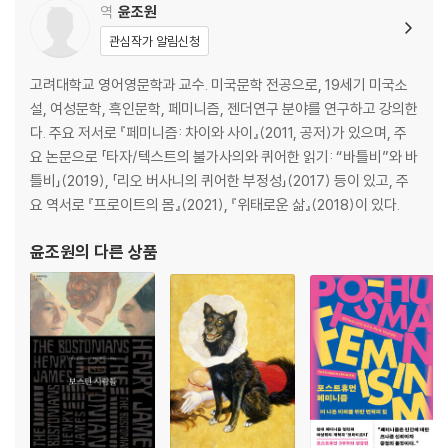
역
윤조원
관심작가 알림신청
고려대학교 영어영문학과 교수. 미국문학 전공으로, 19세기 미국소
설, 여성문학, 흑인문학, 페미니즘, 젠더연구 분야를 연구하고 강의한
다. 주요 저서로 『페미니즘: 차이와 사이』(2011, 공저)가 있으며, 주
요 논문으로 「타자/텍스트의 불가사의와 퀴어한 읽기: “바틀비”와 바
틀비」(2019), 「리오 버사니의 퀴어한 부정성」(2017) 등이 있고, 주
요 역서로 『프로이트의 몸』(2021), 『위태로운 삶』(2018)이 있다.
윤조원
의 다른 상품