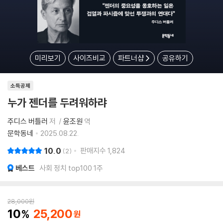
미리보기
사이즈비교
파트너샵
공유하기
소득공제
누가 젠더를 두려워하랴
주디스 버틀러
저
윤조원
역
문학동네
2025.08.22.
10.0
판매지수
1,824
2
베스트
사회 정치 top100 1주
28,000
원
10
25,200