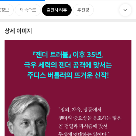
목정보
책 속으로
출판사 리뷰
추천평
상세 이미지