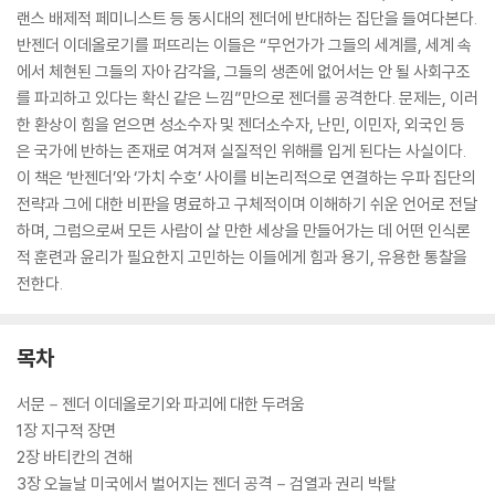
랜스 배제적 페미니스트 등 동시대의 젠더에 반대하는 집단을 들여다본다.
반젠더 이데올로기를 퍼뜨리는 이들은 “무언가가 그들의 세계를, 세계 속
에서 체현된 그들의 자아 감각을, 그들의 생존에 없어서는 안 될 사회구조
를 파괴하고 있다는 확신 같은 느낌”만으로 젠더를 공격한다. 문제는, 이러
한 환상이 힘을 얻으면 성소수자 및 젠더소수자, 난민, 이민자, 외국인 등
은 국가에 반하는 존재로 여겨져 실질적인 위해를 입게 된다는 사실이다.
이 책은 ‘반젠더’와 ‘가치 수호’ 사이를 비논리적으로 연결하는 우파 집단의
전략과 그에 대한 비판을 명료하고 구체적이며 이해하기 쉬운 언어로 전달
하며, 그럼으로써 모든 사람이 살 만한 세상을 만들어가는 데 어떤 인식론
적 훈련과 윤리가 필요한지 고민하는 이들에게 힘과 용기, 유용한 통찰을
전한다.
목차
서문－젠더 이데올로기와 파괴에 대한 두려움
1장 지구적 장면
2장 바티칸의 견해
3장 오늘날 미국에서 벌어지는 젠더 공격－검열과 권리 박탈