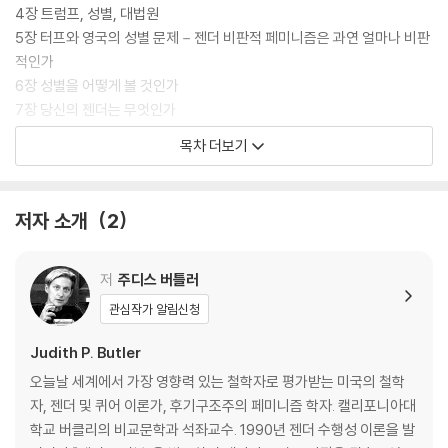
4장 트럼프, 성별, 대법원
5장 터프와 영국의 성별 문제－젠더 비판적 페미니즘은 과연 얼마나 비판
적인가
6장 성별을 어떻게 볼 것인가
7장 당신의 젠더는 무엇인가
8장 자연/문화 구분에서 상호구성으로
목차 더보기
9장 젠더 이형론의 인종주의적·식민주의적 유산
10장 외래 용어, 혹은 번역이 초래하는 동요
결론－파괴에 대한 두려움, 상상을 위한 분투
저자 소개
2
감사의 말
주
저
주디스 버틀러
옮긴이 해제－버틀러와 함께 다시 젠더를 사유하다
관심작가 알림신청
찾아보기
Judith P. Butler
오늘날 세계에서 가장 영향력 있는 철학자로 평가받는 미국의 철학
자, 젠더 및 퀴어 이론가, 후기구조주의 페미니즘 학자. 캘리포니아대
학교 버클리의 비교문학과 석좌교수. 1990년 젠더 수행성 이론을 발