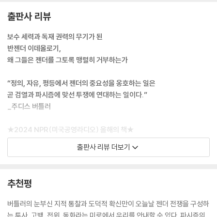
만든다.
출판사 리뷰
--- 「서문」 중에서
보수 세력과 독재 권력의 무기가 된
젠더에 대한 반대는 (가족의 이성애 규범성에 대한 모든 도전에 맞서는)
반젠더 이데올로기,
가족 수호, (인종적 순수성에 대한 모든 도전에 맞서는) 국가 수호와 더불
왜 그들은 젠더를 그토록 맹렬히 거부하는가
어, 파시즘의 역사 및 현재에 속하는 우생학과 연관되어 있다. 그 둘 사이의
연결고리는 국경을 넘나드는 여러 형태의 보수주의 정치에서 반복된다. 이
“정의, 자유, 평등에서 젠더의 중요성을 옹호하는 일은
는 바로 민족주의적 의제들이 ‘젠더’와 같은 핵심 용어의 초국가적 유포를
곧 검열과 파시즘에 맞선 투쟁에 연대하는 일이다.”
바탕으로 형성되며, 이 용어가 이리저리 이동하면서 그 효과를 축적한다는
_주디스 버틀러
점을 시사한다.
--- 「1장 지구적 장면」 중에서
★2024 NPR(미국공영라디오) 올해의 책★
★나오미 클라인, 클로디아 랭킨, 아미아 스리니바산 추천★
출판사 리뷰 더보기
게이·레즈비언의 삶에 대해 사유할 수 있다는 것은 최소한 사회의 다른 사
람들이 그러한 용어로 묘사되는 삶을 올바르게 살아가고 있음을 인지하고
젠더를 공격하는 자들은 어떻게 민주주의를 파괴하는가?
인정한다는 뜻이다. 이는 그러한 삶의 존엄화로 이어질 수 있는데, 그렇다
폭주하는 반젠더 이데올로기에 대한 시의적절하고 날카로운 비판!
추천평
고 해서 게이나 레즈비언이 되는 것도 아니고 단일한 성적 궤적을 따라야
만 옳다고 배우는 것도 아니다.
퀴어 이론과 젠더 연구의 권위자이자 세계적 석학인 주디스 버틀러의 신
버틀러의 눈부신 지적 통찰과 도덕적 확신만이 오늘날 젠더 전쟁을 구성하
--- 「2장 바티칸의 견해」 중에서
작, 『누가 젠더를 두려워하랴』가 문학동네에서 출간되었다. 『젠더 트러블』
는 투사, 고백, 전위, 동화라는 미로에서 우리를 안내할 수 있다. 파시즘의