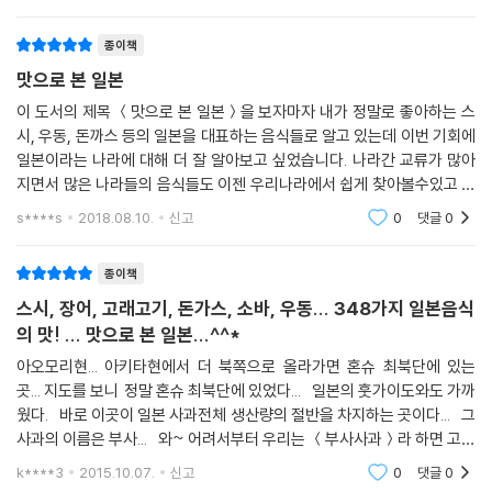
들이 많이 늘어난
에 우리와 아주 비슷해 새로울 것이 없을 듯한 음식들인 ‘튀김, 구이, 건어
종이책
물, 절임, 젓갈, 조림, 무침’에 대한 고찰에는 일본 음식을 이해하는 데 예상
했던 것보다 훨씬 많은 정보가 담겨 있음을 깨닫게 된다.《일본식 튀김인 아
맛으로 본 일본
게모노, 일본식 구이 야키모노, 일본식 건어물 히모노, 일본식 절임 쓰케모
이 도서의 제목 ＜맛으로 본 일본＞을 보자마자 내가 정말로 좋아하는 스
노, 일본식 젓갈 시오카라, 일본식 조림 니모노, 일본식 무침 아에모노》를
시, 우동, 돈까스 등의 일본을 대표하는 음식들로 알고 있는데 이번 기회에
통해, 우리와는 다른 일본 음식 특유의 문화와 미세한 차이점을 엿볼 수 있
일본이라는 나라에 대해 더 잘 알아보고 싶었습니다. 나라간 교류가 많아
게 되는 것이다. 씹는 묘미가 있는 닭의 무릎뼈 연골을 튀겨내는 ‘난코쓰’,
지면서 많은 나라들의 음식들도 이젠 우리나라에서 쉽게 찾아볼수있고 그
참기름으로 튀겨 고소하고 특유의 소스로 촉촉하게 젖어있으면서도 신기
정통의 맛을 느껴볼 수 있는 기회가 많아졌는데.. 아직 라멘만큼은 그 일본
s****s
2018.08.10.
신고
0
댓글
0
의 풍부한 고기
할 만큼 바삭한 식감을 간직한 ‘덴돈’, 모닥불 같은 형태인 이로리에 굽는
생선구이, ‘마루보시, 덴피보시, 나마보시, 와카보시, 조미보시, 미림보시,
종이책
간푸보시…’등등으로 세분화할 수 있는 건어물, 소금, 간장, 된장, 식초, 누
스시, 장어, 고래고기, 돈가스, 소바, 우동... 348가지 일본음식
룩, 쌀겨 등에 절이는 쓰케모노, ‘습지의 진흙밭’이라는 뜻의 초된장무침요
의 맛! ... 맛으로 본 일본...^^*
리 들을 맛보다 보면, ‘가깝고도 먼 나라’ 일본을 더욱 새롭게 느끼게 될 것
이다.
아오모리현... 아키타현에서 더 북쪽으로 올라가면 혼슈 최북단에 있는
곳... 지도를 보니 정말 혼슈 최북단에 있었다... 일본의 훗가이도와도 가까
웠다. 바로 이곳이 일본 사과전체 생산량의 절반을 차지하는 곳이다... 그
매력 만점의 일본 국수 3총사
사과의 이름은 부사... 와~ 어려서부터 우리는 ＜부사사과＞라 하면 고급
사과의 대명사로 알아왔다. 다른 일반사과들보다는 크기도 좀더 크고
기다란 국수 가닥은 연결과 연장을 상징하는 기호학적 식품이다. 그것은
k****3
2015.10.07.
신고
0
댓글
0