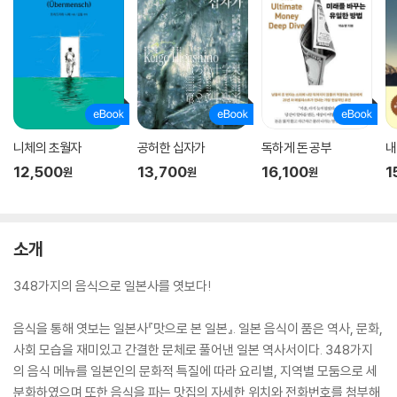
니체의 초월자
공허한 십자가
독하게 돈 공부
내
12,500
13,700
16,100
1
원
원
원
소개
348가지의 음식으로 일본사를 엿보다!
음식을 통해 엿보는 일본사『맛으로 본 일본』. 일본 음식이 품은 역사, 문화,
사회 모습을 재미있고 간결한 문체로 풀어낸 일본 역사서이다. 348가지
의 음식 메뉴를 일본인의 문화적 특질에 따라 요리별, 지역별 모둠으로 세
분화하였으며 또한 음식을 파는 맛집의 자세한 위치와 전화번호를 첨부해