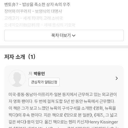
벤토弁? - 밥상을 축소한 상자 속의 우주
장어와 미꾸라지 - 보양식의 대명사
고래고기 - 세계 최대의 고래 소비국
오세치요리御節料理 - 새해 음식의 기호학
돈가스와 오므라이스 - 화혼양재和魂洋才, 일본식 진화의 산물
목차 더보기
가쓰오부시?節 - 일본의, 일본에 의한, 일본을 위한 맛
빵, 과자, 디저트 - 식사만 음식이랴
저자 소개
1
▶조리법으로 살펴본 일본 음식
일본식 튀김 아게모노揚げ物 - 드넓은 튀김 요리의 세계
일본식 구이 야키모노燒き物 - 불판이 아닌 화로에서 굽기
저
박용민
일본식 건어물 히모노干物 - 덜 말린 건어물의 미학
관심작가 알림신청
일본식 절임 쓰케모노漬物 - 일본 음식의 핵심
일본식 젓갈 시오카라?辛 - 맵지 않은 젓갈
미국·중동·동남아·아프리카·일본 등지에서 근무하고 있는 외교관이
일본식 조림 니모노煮物 - 음식에 깃든 옛이야기
자 영화 팬이다. 두 번에 걸쳐 도합 5년 반 동안 뉴욕에서 근무했다.
일본식 무침 아에모노和え物 - 초된장무침의 이미지 메이킹
이 책은 그가 보고 느꼈던 뉴욕의 구석구석을 소개한 《영화, 뉴욕을
찍다》의 후속 편이다. 지은 책으로 《맛으로 본 일본》, 《재즈, 그 넓고
▶도쿄 주점 순례기
깊은 바다》 등이 있다. 옮긴 책으로는 헨리 키신저Henry Kissinger
도쿄풍 구식 주점 미마스야みます屋