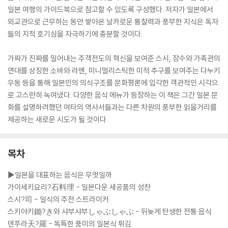
일본 여행의 가이드북으로 참고할 수 있도록 구성했다. 저자가 일본에서
외교관으로 근무하는 동안 쌓아온 날카로운 통찰력과 풍부한 지식은 독자
들의 지적 호기심을 자극하기에 충분할 것이다.
가짜가 진짜를 밀어내는 주객전도의 혁신을 보여준 스시, 장수와 가족관의
연대를 상징한 소바와 라멘, 미니멀리스틱한 미적 추구를 보여주는 다누키
우동 등을 통해 일본인의 의식구조를 문화평론에 입각한 객관적인 시각으
로 고스란히 녹여냈다. 다양한 음식 메뉴가 등장하는 이 책은 그간 일본 문
화를 설명하려했던 여타의 역사서들과는 다른 차원의 풍부한 읽을거리를
제공하는 새로운 시도가 될 것이다
목차
▶일본을 대표하는 음식은 무엇일까
가이세키요리?石料理 - 일본다운 세공품의 성찬
스시?司 - 일식의 주전 스트라이커
스키야키鋤?き와 샤부샤부しゃぶしゃぶ - 뒤늦게 탄생한 전통 음식
덴푸라天?羅 - 독특한 풍미의 일본식 튀김