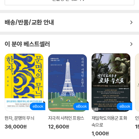
경우 차례와 동일한 순서인 ‘요리별 / 지역별’ 모둠으로 묶어 독자들이 한
결 찾기 쉽도록 배려했다.
이 책의 쓰임이나 목표가 여행이나 맛집의 ‘가이드북’ 형태는 아니지만, 이
배송/반품/교환 안내
책을 읽고 혹여나 찾아가고픈 맛집이 있다면 그 요구에 최대한 부응하기
위해 위치와 주소, 전화번호까지 상세히 실어 실용성을 높였다.
이 분야 베스트셀러
박용민의《맛으로 본 일본》은 일본의 다양하고 색다른 요리를 통해 일본의
문화, 역사, 일본 사람들, 지역을 깊이 있게 두루 살펴보는 재미있는 일본
문화 서적이다. 처음 맛보는 일본의 요리들로 침샘을 자극하고, 그 다음으
로 지적 호기심을 자극하는 문화 산책을 감행했다면 마지막은 독자의 마음
을 움직일 수 있는 생생하게 살아있는 정보를 담은 유익한 서적으로 기억
되리라 기대한다. 《맛으로 본 일본》을 읽고 나면, 우동, 라멘, 소바가 더 이
상 일차원적인 ‘음식’만은 아니게 될 것이다. 그것은 일본의 사람, 일본의
역사와 일본이라는 사회의 모습을 품고 있는 ‘상징’이자 ‘문화’로 더욱 감칠
맛 나게 다가오지 않을까?
한자, 문명의 무늬
지극히 사적인 프랑스
재일학도의용군 포화
인
속으로
36,000
12,600
1
원
원
1,000
원