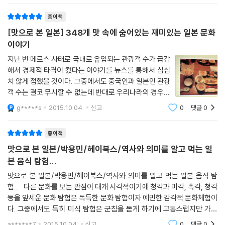
장수를, 이웃과의 관계를, 가족의 연대를 상징한다. 국수 가닥을 후루룩 빨
아 삼키는 동작이 주는 순수한 쾌감도 국수의 인기 비결 중 하나였을 터이
종이책
다. -본문 중에서
[맛으로 본 일본] 348개 맛 속에 숨어있는 재미있는 일본 문화
이야기
전 세계적으로 널리 사랑받는 국수. 일본에서 눈에 띄게 사랑받는 대표적
지난 번 메르스 사태로 국내로 유입되는 관광객 수가 급감
인 국수를 손꼽으라면 ‘라멘과 우동, 소바’를 꼽는 데 이견이 없을 것이다.
해서 경제적 타격이 컸다는 이야기를 뉴스를 통해서 심심
저자는 이 세 가지 종류의 국수에 관한한 여러 유형의 국수와 다양한 식당
치 않게 접했을 것이다. 그중에서도 중국인과 일본인 관광
을 찾아다니며 식도락을 즐기고, 많은 분량의 페이지를 할애해 이야기를
객 수는 결코 무시할 수 없는데 반대로 우리나라의 경우에
풀어낸다. ‘일본식 국수’에 대한 애정이 뚝뚝 묻어남을 느낄 수 있다.
는 지진의 여파로 방사능 유출이라는 심각한 문제가 있음
g*****s
2015.10.04.
신고
0
댓글
0
조금이라도 더 나은 맛을 위해서 장시간의 수고를 아끼지 않는 비효율적인
에도 여전히 일본은 우리나라 사람들이 많이 가는 여행지
집념의 결정체인 우동. 가쓰오부시로 맛을 내고 진한 빛깔의 달달한 고이
에서 무시할 수 없는 곳이다. 그
종이책
구치간장으로 양념한 간토식 우동과 멸치와 다시마로 맛을 낸 국물에 우스
구치 간장으로 간을 맞춘 간사이식 우동, 튀김부스러기를 뿌리는 다누키
맛으로 본 일본/박용민/헤이북스/역사와 의미를 알고 먹는 일
우동 등 따끈하고 맑은 국물과 면의 식감만으로 맛을 내는 우동에서 저자
본 음식 탐험...
는 가레산스이 정원의 미니멀리스틱한 미적 추구를 떠올린다.
맛으로 본 일본/박용민/헤이북스/역사와 의미를 알고 먹는 일본 음식 탐
라면을 먹으면서는 일본 사람들의 장기인 ‘세분화’와 자기만의 브랜드를
험... 다른 문화를 보는 관점이 대개 시각적이기에 청각과 미각, 촉각, 청각
만드는 비법을 엿본다. 유자를 넣어 맛을 낸 유자라멘, 은어 한 마리를 통째
등을 앞세운 문화 탐험은 독특한 문화 탐험이자 예민한 감각적 문화체험이
로 구워 넣은 아유라멘, 생선 서더리를 우려낸 국물에 소금으로만 간을 한
다. 그중에서도 특히 미식 탐험은 군침을 돋게 하기에 고통스럽지만 가장
라멘, 이탈리아산 산마르시아노종 유기 토마토로 소스를 만들어 맛을 낸
공감하면서 끌려들게 되는 문화체험이다. 일본 도쿄에서 근무하게 되면
a******7
2015.10.04.
신고
0
댓글
0