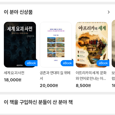
이 분야 신상품
세계 요괴 사전
공존과 연대의 길 위에
아프리카의 세계: 문화
보
서
와 언어로 만나는 아프
럼
18,000
원
리카
20,000
8,500
1
원
원
이 책을 구입하신 분들이 산 분야 책