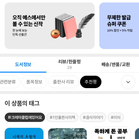
리뷰/한줄평
도서정보
배송/반품/교환
28
관련분류
품목정보
출판사 리뷰
추천평
이 상품의 태그
#크레마클럽에있어요
#1인출판사의책
#음식이야기
#미식