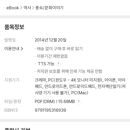
eBook
역사
풍속/문화이야기
▶내가 만나본 일본 여러 지방의 음식
일본 음식의 지방색
야마가타현山形? - 일본 여행의 첫발을 딛다
품목정보
아키타현秋田? - 훈제 절임의 고향
아오모리현?森? - 기적의 사과
발행일
2014년 12월 20일
홋카이도北海道 - 하코다테函館 여행기
이용안내
배송 없이 구매 후 바로 읽기
이와테현岩手? - 모리오카의 3대 면 요리
이용기간 제한없음
미야기현宮城? - 센다이, 뜬금없는 소혀구이
TTS 가능
니가타현新潟? - 설국에서의 하룻밤
저작권 보호를 위해 인쇄 기능 제공 안함
도치키현?木? - 친구와 함께 찾아간 닛코
나라현奈良? - 술지게미 절임, 나라즈케奈良漬
지원기기
크레마, PC(윈도우 - 4K 모니터 미지원), 아이폰, 아이
오사카부大阪府 - 천하의 주방
패드, 안드로이드폰, 안드로이드패드, 전자책단말기(저
효고현兵庫? - 고베의 모단야키와 스테이크
사양 기기 사용 불가), PC(Mac)
교토부京都府 - 일본의 정신적 수도
파일/용량
PDF(DRM) | 15.68MB
아이치현愛知? - 독특한 장어구이 히쓰마부시櫃まぶし
ISBN13
9791195316939
후쿠시마현福島? - 대지진의 슬픔
오키나와현沖?? - 사연 많은 남국의 섬