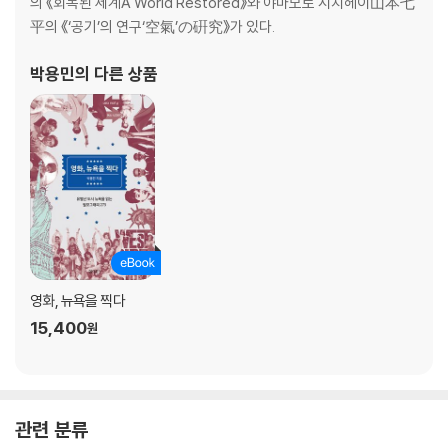
의 《회복된 세계A World Restored》와 야마모토 시치헤이山本七
홋카이도식 이자카야 기타구라北?
平의 《‘공기’의 연구‘空氣’の硏究》가 있다.
쇼와昭和 시대로의 시간 여행, 이자카야 도모에登茂?
무뚝뚝한 단골 주점, 슈보 이치酒房一
박용민
의 다른 상품
▶일본식 국수의 세계로
일본 국수의 역사
소바 소바를 먹는 법도
섣달그믐에 먹는 도시코시年越し 소바
우동 작은 식당의 고집스러운 품질관리
구로사와 아키라 감독을 추억하며
공항에서 맛보는 별미
전혀 다른 간사이식 우동
영화, 뉴욕을 찍다
라멘 은어가 어우러진 세타가야구 아유라멘鮎ラ?メン
15,400
원
에비스의 유자라멘 아후리阿夫り
태양의 토마토면太陽のトマト?
쓰키지築地의 전통 라멘 와카바若葉
니시닛포리의 중국 수타라멘 바조쿠馬賊
관련 분류
동일본대지진, 그날의 라멘 주라쿠??