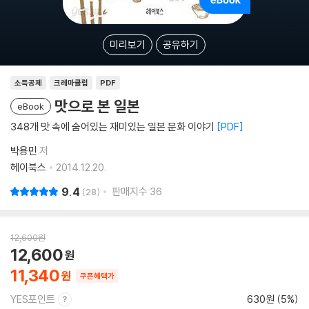
미리보기
공유하기
소득공제
크레마클럽
PDF
맛으로 본 일본
eBook
348개 맛 속에 숨어있는 재미있는 일본 문화 이야기
PDF
박용민
저
헤이북스
2014.12.20.
9.4
판매지수
36
28
12,600
원
12,600
11,340
쿠폰혜택가
YES포인트
630원 (5%)