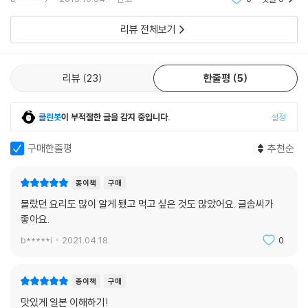
서 일
토마토면 등 우리로서는 상상하기 어려운 라면들도 아주 맛있다고 하니 그
맛이 정말 궁금해질 정도다.
리뷰 전체보기
소바 편에서는 국수에 관한 정보뿐만이 아니다. 문학 작품인 구리 료헤이
의 단편 《한 그릇의 가케소바》에 대한 자세한 소개와 함께 일본인의 인간
관계와 근성(검약, 근면, 성실) 그리고 ‘되갚음’의 문화에 대한 심도 깊은
리뷰
23
한줄평
5
분석을 곁들여 풍부한 읽을거리를 제공해준다.
클린봇
이 부적절한 글을 감지 중입니다.
설정
일본 여러 지방의 문화와 다양한 음식 탐험
구매한줄평
추천순
47개의 도도부현으로 나뉘어져있는 일본은, 저마다 특색이 뚜렷한 토속
음식과 특산물을 자랑하기로 알려져있다. 일본의 국토가 한반도 전체 면적
종이책
구매
의 72%로 작지만은 않다는 것이 사실이긴 하지만, 반대로 47개 도도부현
몰랐던 요리도 많이 알게 됐고 먹고 싶은 것도 많았어요. 글솜씨가
이 그토록 차별화될 정도로 넓다고 만도 할 수는 없을 것이다. 그렇다면 일
좋아요.
본인의 치밀한 분류의 습성이 공간적으로 구현되어 뚜렷한 지방색으로 나
타나는 것이 아닐까? 이러한 생각을 바탕으로 저자는 일본의 여러 지방의
b*****i
2021.04.18.
0
다양한 음식을 가능한 만큼 소개하려 애썼다. 지방색에 대한 탐구가 일본
인과 일본 문화에 대한 탐구의 다른 이름일 수 있기 때문이다. 일본에 근무
종이책
구매
하는 기간 동안 둘러보았던 교토부와 오사카부인 2개의 부와 야마가타현,
맛있게 일본 이해하기!
아키타현 등을 비롯한 12개의 현에서 보았던 지역색과 그 지역을 대표하는