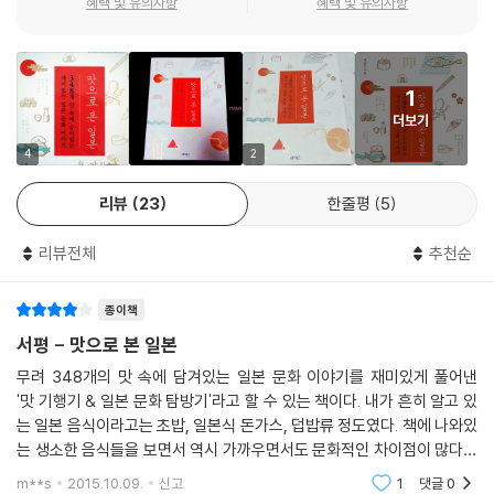
혜택 및 유의사항
혜택 및 유의사항
식 코스 요리가 보여주는 일본인의 문화적 특질, ‘가짜’가 당당하게 ‘진
짜’를 밀어내며 주객이 전도되는 혁신을 보여준 ‘스시’에서 일본 문화의 큰
특징인 양식화를 거론하고, 일껏 바삭하게 튀겨낸 뒤 일부러 국물에 적셔
먹는 덴차즈케에서 일본식 쾌락주의를 짚어내는 식이다. 다양한 일본 음식
1
의 빛깔과 질감, 맛에 대한 자세한 묘사에 군침이 돌다가도 어느새 지적 호
더보기
기심을 관장하는 대뇌 전두엽을 자극받아 깊이 있는 문화 평론을 읽는 듯
4
2
한 지적 즐거움을 만끽하게 되는 경험은 《맛으로 본 일본》이 가지는 가장
큰 강점이자 장점이라 할 것이다.
리뷰
23
한줄평
5
일본 음식만의 독특한 조리법
리뷰전체
추천순
일본의 문화를 이해하기 위해 일본과 서구를 비교하면서 그 차이점으로 일
종이책
본 문화를 설명하려는 시도들이 있어 왔지만, 그것은 동아시아 전체의 문
서평 - 맛으로 본 일본
화를 일본 특유의 것으로 설명하는 오류를 담고 있기에 피상적이고 부정확
무려 348개의 맛 속에 담겨있는 일본 문화 이야기를 재미있게 풀어낸
한 것들이 많았다. 박용민은 인간이 자신과 ‘많이 다른’ 대상보다 ‘미세하게
'맛 기행기 & 일본 문화 탐방기'라고 할 수 있는 책이다. 내가 흔히 알고 있
다른’ 대상에 더 민감하게 반응하게끔 진화되어 왔다는 사실을 근거로 일
는 일본 음식이라고는 초밥, 일본식 돈가스, 덥밥류 정도였다. 책에 나와있
본 문화의 독특한 특질을 가장 예리하게 추려낼 수 있는 것은 ‘한국인’이라
는 생소한 음식들을 보면서 역시 가까우면서도 문화적인 차이점이 많다는
고 이야기한다. 한국과 일본의 문화는 비슷하면서도 다르기 때문에 일본
것을 느끼며 내심 감탐했다. 최근에 엔저현상으로 일본 여행을 하는 사람
m**s
2015.10.09.
신고
1
댓글
0
문화의 독특한 면을 더 예리하게 추려낼 가능성이 크다는 것이다. 그렇기