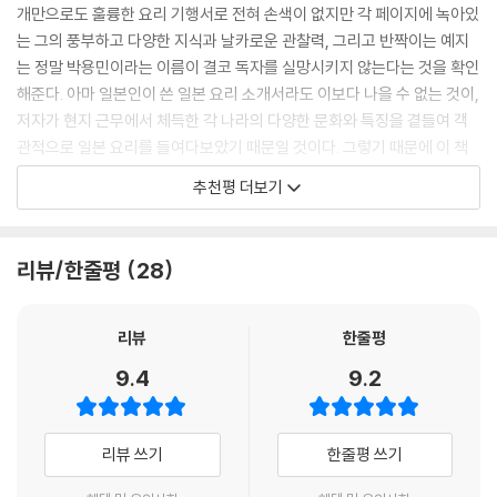
저자는 ‘음식을 잘 들여다보면 그것을 먹는 사람들이 가진 생각의 단면을
개만으로도 훌륭한 요리 기행서로 전혀 손색이 없지만 각 페이지에 녹아있
엿볼 수 있다.’고 이야기한다. 박용민이 권하는 일본의 단면을 잘 보여주는
는 그의 풍부하고 다양한 지식과 날카로운 관찰력, 그리고 반짝이는 예지
음식과, 식당들을 따라서 신선하고 산뜻한 일본 문화 산책을 함께 떠나보
는 정말 박용민이라는 이름이 결코 독자를 실망시키지 않는다는 것을 확인
자.
해준다. 아마 일본인이 쓴 일본 요리 소개서라도 이보다 나을 수 없는 것이,
저자가 현지 근무에서 체득한 각 나라의 다양한 문화와 특징을 곁들여 객
일본을 대표하는 ‘음식’으로 본 ‘문화’
관적으로 일본 요리를 들여다보았기 때문일 것이다. 그렇기 때문에 이 책
은 요리 소개서, 맛집 소개서라기보다 문화 평론에 더욱 근접한, 그래서
추천평 더보기
일본을 대표하는 음식으로 저자는 《가이세키요리, 스시, 스키야키와 샤부
더욱 흥미로운 요리 안내서라 할 수 있다. 그래서 입으로 느낄 수 있는 맛도
샤부, 덴푸라, 벤토, 장어와 미꾸라지, 고래고기, 오세치요리, 돈가스와 오
맛이지만 정신적으로도 신선하고 다양한 일본 문화를 접하는 만족감을 즐
므라이스, 가쓰오부시, 빵, 과자, 디저트》 등을 꼽는다. 스시나 샤부샤부,
길 수 있다.
리뷰/한줄평
28
돈가스, 오무라이스 등은 일본 음식에 크게 관심이 없던 독자들이라도 익
이 책 한 권이면 가이세키懷石라는 일본 정찬부터 갖가지 스시, 그리고 돈
숙한 것들이지만, 가이세키요리나 오세치요리 등은 언뜻 들어서 어떤 음식
가스, 오므라이스에 이르기까지 우리가 자주 접하지만 모르고 있던 음식의
인지 쉽게 와 닿지 않는 일본만의 독특한 음식들이다. 저자는 이 음식들을
유래와 그 속에 깃든 문화까지 고루 즐길 수 있다. 이 책을 읽고 나면 일본
리뷰
한줄평
판매하는 식당에서의 맛깔스러운 경험과 음식을 자세하게 소개하는 데에
요리를 더욱 맛있고 재미있게 즐길 수 있겠다는 기대감에 뿌듯해지고 문화
9.4
9.2
만 그치지 않고 그 음식이 탄생하게 된 역사 문화적 배경과 함의, 그것들이
산책을 다녀온 듯 마음이 불러온다.
내포하는 일본인만의 특성에 대한 이야기들을 잘 버무려 함께 들려준다.
‘맛’으로 본 ‘일본’이라더니, 제목이 내포하는 바 그대로다.
이원복(《먼나라 이웃나라》저자, 덕성여대 석좌교수)
리뷰 쓰기
한줄평 쓰기
‘좁은 곳에 꽉 채워 넣는다’는 뜻의 ‘쓰메루’라는 단어가 가지는 ‘압축적 긴
장미’와 가이세키요리의 공통점, 함께 먹으면서도 언제나 혼자 먹는 일본