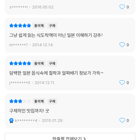
특산물과 먹을거리들은 일본의 구석구석을 둘러보는 훌륭한 키워드가 되
s*******i
2016.05.02.
0
었다. 히쓰마부시라고 불리는 장어구이, 술지게미절임인 나라즈케, 소혀
구이와 고베의 소고기 스테이크, 서랍장을 열어 먹는 음식을 꺼내어 먹는
종이책
구매
서랍장요리, 젖은 콩고물을 입힌 즌다모치, 복어덴푸라, 청어초피절임 등
그냥 쉽게 읽는 식도락책이 아닌 일본 이해하기 강추!
독특한 지역색을 자랑하는 먹을거리들을 통해 바라본 일본 음식의 전국적
풍모는 일본의 전모를 보여주는 데 큰 도움이 될 것이다.
m******1
2014.12.14.
0
348개 맛으로 찾아보는 일본문화
종이책
구매
담백한 일본 음식속에 철학과 알짜배기 정보가 가득~
일본 요리가 ‘무엇’보다 ‘어떻게’를 중시하는 요리인 만큼, 그 종류가 많고
다채롭다고는 해도 《맛으로 본 일본》에는 정말 많은 가짓수의 요리명과 메
j********0
2014.12.11.
0
뉴들이 등장한다. ‘세분화’가 장기인 일본인의 문화적 특질에 따라 저자 또
한 꼼꼼한 세분화를 충실히 따랐기 때문이다. 그렇기에 한 가지 키워드로
종이책
구매
본문 내용을 다시 찾아보고픈 독자라면 ‘어디서 어떻게’ 찾아야 할지 막막
구체적인 맛집까지! 굿
함을 느낄 수도 있을 것이다. 이런 불편을 해소하기 위해 ‘348개의 맛’을
찾아볼 수 있도록 ‘찾아보기’를 실었다. 찾아보기는 2가지 유형으로 ‘요리
k********4
2015.01.29.
0
명?메뉴 찾기’와 ‘식당 찾기’로 나누어 찾을 수 있도록 했다.
‘요리명?메뉴 찾기’의 경우 일반적인 색인의 형태를 따랐고, ‘식당 찾기’의
한줄평 전체보기