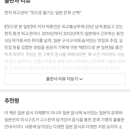
출판사 리뷰
현직 외교관의 “맛으로 즐기는 일본 문화 산책”
《맛으로 본 일본》의 저자 박용민은 외교통상부에 20년 넘게 몸담고 있는
현직 중견 외교관이다. 2010년부터 2012년까지 일본에서 근무하는 동안
식도락가로서의 취미를 살려, 일본 구석구석에 숨어있는 맛집과 주점, 요
릿집 등을 섭렵한 경험을 꼼꼼히 기록해 이번 책《맛으로 본 일본》을 출간
하게 되었다. 맛있는 한 그릇의 음식을 위해서라면, 몇 시간 거리라도 서슴
지 않고 달려가는 유별스러움과 세계 여러 나라에서 근무하며 그들의 문화
를 근거리에서 깊숙이 들여다볼 수 있었던 경험치들이 어우러져 일본의
‘음식’과 ‘문화’에 대한 섬세하고도 깊이 있는 통찰을 담아낼 수 있었다.
출판사 리뷰 더보기
그의 글은 진중하고, 그의 시선은 멀고 넓으면서도 세세한 부분들을 결코
놓치지 않는다. 그의 문장은 흐르는 물처럼 막힘이 없고 거침이 없다. 음식
과 문화, 영화와 문학, 역사와 사회 현상을 자유롭게 넘나드는 필치를 따라
추천평
가다 보면, ‘박용민’이라는 저자의 폭넓은 지식과 교양, 관심사에 감탄을 하
지 않을 수가 없다. 소설가 최인호 선생이 저자더러 “같은 별자리에서 온
이 책은 일본 음식 자체뿐이 아니라 일본 음식에 녹아있는 일본의 문화와
외계인”이 분명하다며 다큐멘터리식 소설을 써보라고 권하셨다는 이야기
일본인의 의식구조가 고스란히 담겨있어 음식을 통한 문화 기행의 훌륭한
가 괜한 말씀이 아닌 것이다.
안내서이다. 내용에 담겨있는 다양한 일본 음식과 다양한 지방 요리의 소