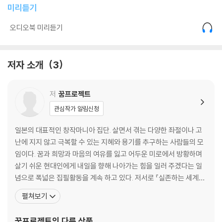
미리듣기
6. 피카소의 [게르니카]는 왜 망국민처럼 오랜 세월 고국에 돌아오지 못하
고 국외를 떠돌아야 했을까?
오디오북 미리듣기
7. 제리코는 왜 [메두사호의 뗏목]에 실제보다 5명이나 많은 20명의 배에
탄 사람’을 그렸을까?
8. 밀레의 [씨 뿌리는 사람]은 미국 소장본과 일본 소장본 중 어느 것이 출
저자 소개
3
세작일까?
9. 클림트는 왜 달콤한 키스 장면을 빌려 정반대되는 ‘죽음’을 암시했을까?
저
꿈프로젝트
10. 벨라스케스 [시녀들]의 진짜 주인공은 왕이나 왕비도, 시녀들도 아닌
벨라스케스 자신이었다고?
관심작가 알림신청
11. 조토는 왜 [동방박사의 경배]에 베들레헴의 별 대신 ‘핼리혜성’을 그려
넣었을까?
일본의 대표적인 창작마니아 집단. 살면서 겪는 다양한 좌절이나 고
12. 보티첼리는 역설적으로 자신의 최고 걸작 [비너스의 탄생]으로 인해
난에 지지 않고 극복할 수 있는 지혜와 용기를 추구하는 사람들의 모
인생 말년에 명성을 잃었다는데?
임이다. 꿈과 희망과 마음의 여유를 잃고 어두운 미로에서 방황하며
13. 모로가 [출현]에서 세례 요한의 잘린 목이 공중에 떠 있는 장면을 묘사
살기 쉬운 현대인에게 내일을 향해 나아가는 힘을 일러 주겠다는 일
한 것은 ‘프랑스혁명’을 암시하기 위해서였다?
념으로 폭넓은 집필활동을 계속 하고 있다. 저서로 『실존하는 세계의
14. 르누아르가 [물랭 드 라 갈레트의 무도회]에서 파리 시민을 더할 나위
수수께와 불가사의』, 『세계명화의 수수께끼』, 『세계명곡의 수수께
펼쳐보기
없이 생생하게 표현할 수 있었던 비결은?
끼』, 『세상의 모든 미스터리 코드의 비밀과 불가사의』, 『2시간 만에
15. 동생 테오의 아내 요한나가 없었다면 인류 역사상 가장 위대한 화가 중
읽는 세계의 명작』, 『재미있는 걸작소설 70권』, 『적극적인 사람으로
꿈프로젝트
의 다른 상품