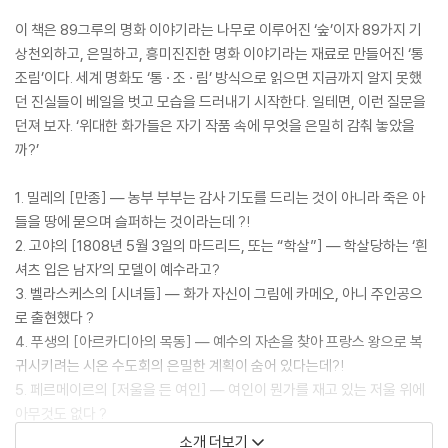
이 책은 89그루의 명화 이야기라는 나무로 이루어진 ‘숲’이자 89가지 기
상천외하고, 은밀하고, 흥미진진한 명화 이야기라는 재료로 만들어진 ‘통
조림’이다. 세계 명화도 ‘통 · 조 · 림’ 방식으로 읽으면 지금까지 알지 못했
던 진실들이 베일을 벗고 모습을 드러내기 시작한다. 일테면, 이런 질문을
던져 보자. ‘위대한 화가들은 자기 작품 속에 무엇을 은밀히 감춰 놓았을
까?’
1. 밀레의 [만종] ― 농부 부부는 감사 기도를 드리는 것이 아니라 죽은 아
들을 땅에 묻으며 슬퍼하는 것이라는데 ?!
2. 고야의 [1808년 5월 3일의 마드리드, 또는 “학살”] ― 학살당하는 ‘흰
셔츠 입은 남자’의 모델이 예수라고?
3. 벨라스케스의 [시녀들] ― 화가 자신이 그림에 카메오, 아니 주인공으
로 출현했다 ?
4. 푸생의 [아르카디아의 목동] ― 예수의 자손을 찾아 프랑스 왕으로 복
귀시키려는 시온 수도회의 은밀한 계획이 숨어 있다는데?!
5. 페르메이르의 [저울을 든 여인] ― 여인이 뭔가를 재고 있는 저울 위에
아무것도 없다 ?
6. 에이크의 [아르놀피니 부부의 초상] ― 단순한 그림이 아니라 ‘결혼 증
소개 더보기