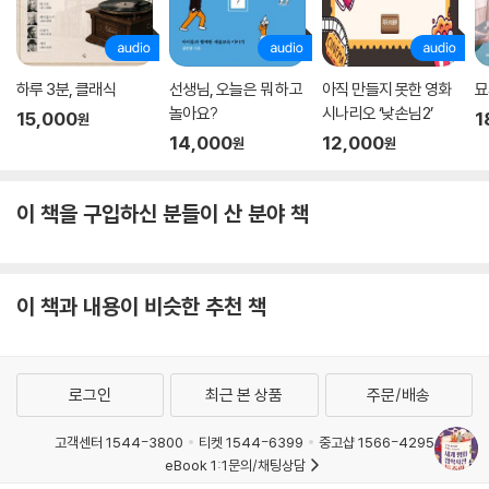
르면, 바구니에 담긴 것은 수확한 작물이 아니라 태어난 지 얼마 안 돼 죽은
까?
부부의 아기다.
79. 화가 에곤 실레와 독재자 히틀러의 인생 여정은 싱크로율 거의 백 퍼센
트다?
밀레는 부모를 주제로 한 그림을 많이 남겼다. 그중 한 부모가 죽은 아들의
하루 3분, 클래식
선생님, 오늘은 뭐 하고
아직 만들지 못한 영화
묘
80. 보티치니의 [토비아스와 세 천사]에 다빈치가 모델로 등장한다는데?
시신을 넣어 둔 관 앞에 서 있는 장면을 그렸다가 자칫 그림이 지나치게 감
놀아요?
시나리오 ‘낮손님2’
15,000
1
81. 렘브란트는 아무도 주문하지 않는 자화상을 왜 지치지 않고 그렸을까?
원
상적으로 흐를 것을 염려하여 바구니로 고쳐 그렸다.
14,000
12,000
원
원
82. 라파엘로가 [아테네 학당]에 라이벌 미켈란젤로를 그려 넣은 까닭은?
83. 고흐의 해바라기 그림에는 어떤 상징과 의미가 담겨 있을까?
달리는 자기 책에 이런 문장을 남겼다.
84. 들라크루아의 베일에 싸인 출생 비밀이 그의 작품 [키오스섬의 학살]
이 책을 구입하신 분들이 산 분야 책
과 관련 깊다는데?
달리의 친구이자 그의 책을 출간한 출판사 사장은 그의 견해를 지지했다.
85. 모네는 왜 전문가와 대중의 찬사를 받고 비싼 가격에 팔린 자기 작품
그러면서 그 사장은 달리가 위조지폐를 한눈에 찾아낼 정도로 뛰어난 감식
[일본 여인]을 졸작으로 규정했을까?
안을 지녔다는 점을 근거로 들었다. 그는 또 “루브르 미술관에서 엑스선 검
이 책과 내용이 비슷한 추천 책
86. [후가쿠 36경]의 화가 호쿠사이가 평생 93번이나 이사하며 살아야
사를 한 결과, 바구니 아래에 아이의 무덤이 있었던 것으로 판단했다”라고
했던 절실한 이유는?
덧붙였다.
87. 고귀함을 일관되게 추구한 푸생은 왜 야만스러운 폭력 장면이 가득한
[사비니 여인의 납치]를 반복적으로 그렸을까?
많은 사람의 생각대로, 그림 속 농부 부부는 고된 일과를 마치며 감사 기도
로그인
최근 본 상품
주문/배송
88. 10개월 동안 4번이나 화풍을 바꾸면서 150여 점을 그린 도슈사이 샤
를 드리는 것일까? 아니면 달리의 주장대로, 죽은 아들을 땅에 묻으며 슬
라쿠는 화가 한 사람이었을까, 화가 집단이었을까?
고객센터 1544-3800
티켓 1544-6399
중고샵 1566-4295
퍼하는 것일까? 밀레는 과연 [만종] 속에 무엇을 감춰 두었을까?
89. [볼록거울에 비친 자화상]의 미소년 파르미자니노가 갑자기 늙어 버
eBook 1:1문의/채팅상담
린 흥미진진한 이유는?