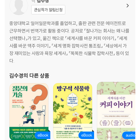
역
김수경
34. 쇠라의 [화장하는 젊은 여인] 속 화분 뒤에 화가의 얼굴이 숨어 있다는
관심작가 알림신청
데?
35. 뭉크가 [생명의 춤]의 모델에게 총격당한 안타까운 사연은?
중앙대학교 일어일문학과를 졸업하고, 출판 관련 전문 에이전트로
36. 라파엘로의 [프시케 로지아] 천장화는 그의 여성 편력 때문에 끊임없
근무하면서 번역가로 활동 중이다. 공저로 『잘나가는 회사는 왜 나를
이 혹평에 시달릴 수밖에 없었다는데?
선택했나』가 있고, 옮긴 책으로 『세계사를 바꾼 커피 이야기』 『세계
37. 가톨릭 수사였던 리피의 [성모자와 두 천사] 속 성모 마리아가 이탈리
사를 바꾼 맥주 이야기』 『세계 명화 잡학사전 통조림』 『세상에서 가
아 르네상스 시대 성모 마리아 중 가장 아름다운 이지미로 손꼽힌다고?
장 재미있는 사랑과 욕망 세계사』 『똑똑한 식물학 잡학사전』 등이 있
38. 로랑생은 왜 철저히 남자를 배제한 채 여자들만 그렸을까?
다.
39. 세잔이 그린 아내 초상화 27점이 제각각 다른 뜻밖의 이유는?
40. 르누아르는 왜 [잔 에뷔테른]을 비롯한 모딜리아니의 초상화를 보고
김수경
의 다른 상품
못마땅한 표정을 지었을까?
41. 루소가 [나, 초상 - 풍경]에서 재혼한 아내의 이름 밑에 감춰 둔 여성의
정체는?
42. 퐁텐블로파의 대표작 [가브리엘 데스트레와 그의 자매] 속 한 여성은
왜 다른 여성의 젖꼭지를 손에 쥐고 있을까?
43. 자기 작품 [독일 소녀]의 모델에게 프러포즈 받은 천재 화가 나오지로
는 어떻게 반응했을까?
44. 철학자 발랑슈가 다비드의 [쥘리에트 레카미에 초상] 속 주인공과 같