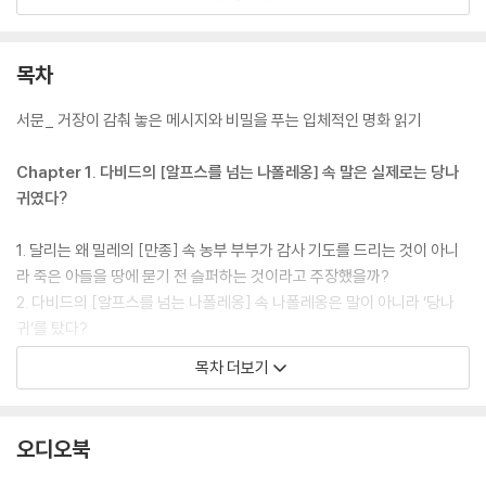
명서’였다고?
7. 쇠라의 [화장하는 젊은 여인] ― 화분 뒤에 화가의 얼굴이 숨어 있다
8. 루소의 [나, 초상 ― 풍경] ― 재혼한 아내의 이름 밑에 감춰둔 여성의
목차
정체는?
9. 들라크루아의 [민중을 이끄는 자유의 여신] ― 여신의 모델이 젊은 세
서문_ 거장이 감춰 놓은 메시지와 비밀을 푸는 입체적인 명화 읽기
탁부였다 ?
10. 앵그르의 [그랑드 오달리스크] ― 여주인공의 척추뼈가 정상인보다 3
Chapter 1. 다비드의 [알프스를 넘는 나폴레옹] 속 말은 실제로는 당나
개나 더 많다는데 ?!
귀였다?
11. 홀바인의 [대사들] ― ‘해골’ 이미지를 그림 속에 은밀히 감춰 놓은 까
닭은 ?
1. 달리는 왜 밀레의 [만종] 속 농부 부부가 감사 기도를 드리는 것이 아니
12. 라파엘로의 [아테네 학당] ― 그는 왜 자기 라이벌 미켈란젤로를 주요
라 죽은 아들을 땅에 묻기 전 슬퍼하는 것이라고 주장했을까?
인물로 그려 넣었을까 ?
2. 다비드의 [알프스를 넘는 나폴레옹] 속 나폴레옹은 말이 아니라 ‘당나
귀’를 탔다?
3. 다빈치의 [모나리자] 진품이 여러 장 존재한다는 주장을 뒷받침하는 ‘사
목차 더보기
라진 기둥’의 비밀은?
4. [그리스도의 십자가형]은 라파엘로가 아닌 그의 스승 페루지노의 작품
이라는데?
오디오북
5. 고야의 [1808년 5월 3일 마드리드, 또는 “학살”] 속 ‘흰 셔츠 입은 남
자’의 모델이 예수라고?