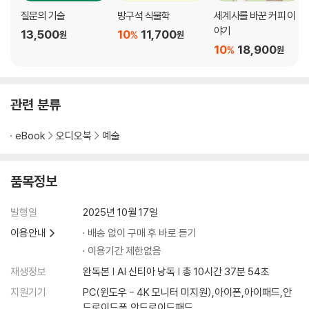
은 무덤에 묻힌 기상천외한 이유는?
질문의 기술
방구석 식물학
세계사를 바꾼 커피 이
45. 르누아르는 왜 지적인 여성을 극도로 싫어하고, ‘완벽하게 텅 빈 얼
야기
13,500
10
11,700
%
원
원
굴’의 여성을 좋아했을까?
10
18,900
%
원
46. 시게루가 [바다의 양식]을 완성한 다음 뒤늦게 자기 애인을 그려 넣은
이유는?
관련 분류
Chapter 4. 들라크루아의 [민중을 이끄는 자유의 여신] 모델이 젊은 세
탁부였다?
eBook
오디오북
예술
47. 앵그르의 [그랑드 오달리스크] 여주인공 척추뼈가 정상인보다 3개나
더 많다고?
품목정보
48. 같은 해에 발표된 훨씬 선정적인 그림 [비너스의 탄생]은 찬사를 받았
는데, 마네의 [풀밭 위의 점심 식사]만 혹평에 시달린 이유는?
발행일
2025년 10월 17일
49. 동료 화가들이 피카소의 [아비뇽의 여인]을 보며 “피카소는 언젠가
이용안내
배송 없이 구매 후 바로 듣기
자기 그림 뒤에서 목을 매달 것이다”라는 극언까지 서슴지 않은 이유는?
이용기간 제한없음
50. 들라크루아의 [민중을 이끄는 자유의 여신] 실제 모델이 세탁부로 일
하는 젊은 여성이었다는데?
재생정보
완독본 | AI 신티아 낭독 | 총 10시간 37분 54초
51. 당대 농민의 삶을 사실적으로 표현한 밀레의 [이삭 줍는 여인]이 ‘추한
지원기기
PC(윈도우 - 4K 모니터 미지원),아이폰,아이패드,안
그림’으로 낙인찍힌 이유는?
드로이드폰,안드로이드패드