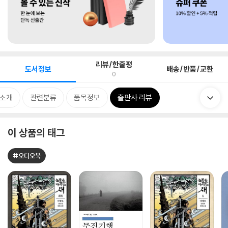
리뷰/한줄평
도서정보
배송/반품/교환
0
 소개
관련분류
품목정보
출판사 리뷰
이 상품의 태그
#오디오북