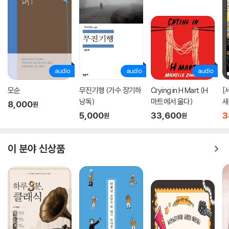
던 비결은?
71. 개성 넘치는 신성로마제국 황제의 후원이 없었다면 아르침볼도의 기
밀레는 자기 작품 [만종] 속에 무엇을 감춰 놓았을까? 그림에는 부부로 보
발하고 독창적인 작품은 탄생하지 않았을 것이다?
이는 두 사람이 등장한다. 남편은 모자를 벗어 손에 들고 고개를 숙여 경건
72. 모네는 왜 30여 년의 시간과 열정을 [수련] 연작에 쏟아부었을까?
한 자세를 취하고 있고, 아내는 두 손을 가슴 앞으로 끌어당겨 마주 잡고 기
73. 쇠라의 [그랑드자트섬의 일요일, 1884년]은 치밀한 색채 연구 끝에
도를 올리며 서 있다. 화면의 오른쪽 저 멀리에는 작은 교회가 보일 듯 말
탄생한 작품이다?
듯 자리하고 있다. 언뜻 보면 고요하고 아늑하며 평화롭기만 한 풍경이라
74. 라파엘로는 왜 [성모자와 세례 요한, 또는 의자에 앉은 성모]를 버려진
일반 대중은 물론이고 미술 전문가들도 대부분 그림 속 두 부부가 들판에
포도주 통 뚜껑에 그렸을까?
모순
무진기행 (가수 장기하
Crying in H Mart (H
[
서 일하던 중 ‘안젤루스의 종(매일 아침, 점심, 저녁에 기도를 올릴 수 있도
75. 요절한 천재 비어즐리의 삽화는 인쇄술 발달에 힘입어 큰 성공을 거두
낭독)
마트에서 울다)
새
8,000
원
록 교회가 정해진 시간에 울리는 종)’ 소리가 울려 퍼지자 하던 일을 잠시
었다?
5,000
33,600
3
원
원
멈추고 감사 기도를 드리는 장면으로 해석해 왔다.
76. 클림트는 여성을 그릴 때 알몸을 먼저 그린 뒤 그 위에 옷을 그렸다는
데?
오랫동안 상식처럼 받아들여져 온 이 해석을 거부하고 대담한 주장을 편
이 분야 신상품
이가 있다. [기억의 지속] 등으로 유명한 초현실주의 화가 살바도르 달리
Chapter 6. 모네는 왜 대중의 찬사를 받은 자기 작품 [일본 여인]을 졸작
가 바로 그다. 그는 밀레의 [만종] 속에 깜짝 놀랄 만한 비밀이 숨어 있다고
으로 깎아내렸을까?
주장했다. 그 비밀은 과연 무엇일까? 결론부터 말하자면, 달리는 그림 속
부부가 하던 일을 잠시 멈추고 감사 기도를 드리는 것이 아니라 죽은 아들
77. 시들해진 고갱의 창작욕과 예술가의 열정을 되살려 낸 한 타히티 소녀
을 땅에 묻으며 슬퍼하는 것이라고 주장했다. 무엇을 근거로 그런 주장을
의 비밀은?
했을까? 우선, 그는 그림 속 부부 사이에 놓인 ‘바구니’에 주목했다. 그에 따
78. 로트레크는 왜 다른 화가들은 그리기 싫어하는 포스터를 즐겨 그렸을