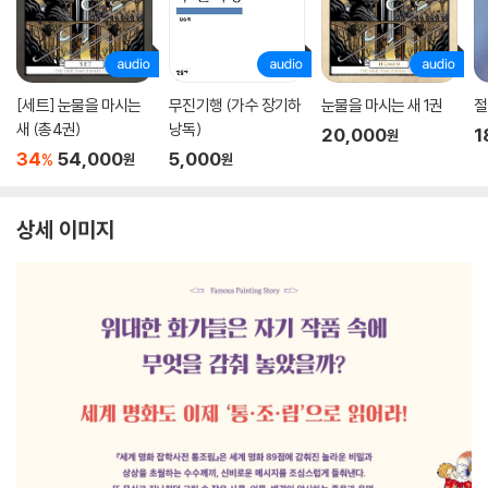
[세트] 눈물을 마시는
무진기행 (가수 장기하
눈물을 마시는 새 1권
절
새 (총4권)
낭독)
20,000
1
원
34
54,000
5,000
%
원
원
상세 이미지