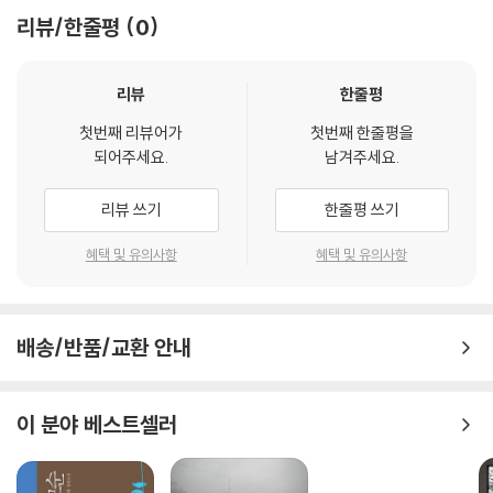
조심스럽게 들춰낸다. 또 무심코 지나쳤던 그림 속 작은 사물, 인물, 배경이
리뷰/한줄평
0
사용했다고?
암시하는 죽음과 운명, 화가와 모델의 파란만장한 인생 이야기를 들려준
62. 카라바조는 왜 [홀로페르네스의 목을 자르는 유디트]에서 목이 잘리
다. 이 책에는 거장들이 그림을 그릴 때 사용한 특별한 기법과 시대마다 명
는 홀로페르네스의 모델로 자신을 그렸을까?
화가 말려든 일대 스캔들을 비롯해 명화에 대한 우리 상식의 허를 찌르고
리뷰
한줄평
63. ‘목욕하는 사람들’을 주제로 그림을 그리면서 세잔은 왜 실제 여성과
통념을 깨뜨리는 기상천외한 이야기가 빼곡하게 담겨 있다.
작업하지 않고 상상으로 그렸을까?
첫번째 리뷰어가
첫번째 한줄평을
64. 인생 만년에 르누아르가 움직이지 않는 손에 붓을 매달아 그린 [목욕
되어주세요.
남겨주세요.
이 책은 비유하자면, 89그루의 명화 이야기라는 나무로 이루어진 ‘숲’이자
하는 사람들]이 ‘르누아르 미술 세계의 집대성’으로 평가받는 이유는?
89가지 기상천외하고, 은밀하고, 흥미진진한 명화 이야기라는 재료로 만
65. 홀바인은 왜 [대사들]을 그리면서 ‘해골’ 이미지를 은밀히 숨겨 놓았을
리뷰 쓰기
한줄평 쓰기
들어진 ‘통조림’이다. 세계 명화도 ‘통째로, 조목조목 ― 통 · 조 · 림’ 방식으
까?
로 읽으면 지금까지 알지 못했던 진실들이 베일을 벗고 모습을 드러내기
혜택 및 유의사항
혜택 및 유의사항
66. 대낮에 출동하는 민병대를 그린 그림이 ‘야경’이라는 이름으로 불리게
시작한다. 일테면, 이런 질문을 던져 보자. ‘위대한 화가들은 자기 작품 속
된 이유는?
에 무엇을 은밀히 감춰 놓았을까?’
67. 마네의 [폴리 베르제르의 바]에 그려진 거울에 비친 남자는 과연 화가
자신일까?
배송/반품/교환 안내
· 달리는 왜 밀레의 [만종] 속 농부 부부가 감사 기도를 드리는 것이 아니라
68. 브뤼헐은 왜 메소포타미아의 지구라트가 아닌 로마의 콜로세움을 모
죽은 아들을 땅에 묻으며 슬퍼하는 것이라고 주장했을까?
델로 고대의 바벨탑을 그렸을까?
69. 영국 화가 터너의 [국회의사당 화재]가 프랑스 인상주의 화가들에게
이 분야 베스트셀러
바르비종파를 대표하는 화가이자 ‘농민 화가’라는 별명으로도 유명한 인
큰 영향을 주었다는데?
물, 장 프랑수아 밀레. [씨 뿌리는 사람], [이삭 줍는 여인] 등과 함께 [만
70. 세이키가 [독서]에서 빛의 움직임을 그토록 생생하게 묘사할 수 있었
종]은 밀레가 남긴 최고 걸작으로 꼽힌다.