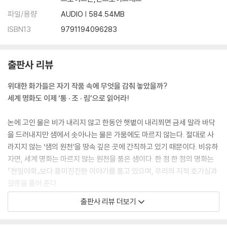
52. 모네의 [인상, 해돋이]는 왜 당대 비평가뿐 아니라 대중에게도 비웃음
파일/용량
AUDIO | 584.54MB
을 사며 외면당했을까?
ISBN13
9791194096283
53. 마네의 [올랭피아]가 19세기 후반 프랑스 사회를 발칵 뒤집어 놓은 까
닭은?
54. [다연발 총] 스케치 등에서 선보인 다빈치의 아이디어가 실용화되었
출판사 리뷰
다면 세계 전쟁사를 다시 써야 했을 수도 있다?
55. 마티스의 [춤] 3부작 중 하나만 미완성으로 남은 수수께끼는?
위대한 화가들은 자기 작품 속에 무엇을 감춰 놓았을까?
56. 고야는 왜 [카를로스 4세 가족]의 왕과 왕비 사이에 부자연스러운 공
세계 명화도 이제 ‘통 · 조 · 림’으로 읽어라!
간을 비워 두었을까?
57. 서양 미술사에서 가장 상습적으로 마감일을 어긴 뜻밖의 화가는?
논에 고인 물은 비가 내리지 않고 한동안 햇볕이 내리쬐면 금세 말라 바닥
58. 크라나흐의 [비너스]는 체계적인 시스템 속에서 대량 생산된 그림이
을 드러내지만 샘에서 솟아나는 물은 가뭄에도 마르지 않는다. 절대로 사
라는데?
라지지 않는 ‘샘의 원천’을 땅속 깊은 곳에 간직하고 있기 때문이다. 비유하
59. 뒤샹이 미술 전시회에 ‘남성용 소변기’를 작품으로 출품한 의도는?
자면, 세계 명화는 마르지 않는 원천을 품은 샘이다. 한 점 한 점의 명화는
60. [오필리아]의 화가 밀레이는 왜 모델의 부모에게 고소당했을까?
『천일야화』보다 흥미진진한 이야기를 품고 있으며, 우리의 지적 호기심과
갈증을 풀어 준다.
Chapter 5. 홀바인이 [대사들]에 ‘해골’ 이미지를 은밀히 숨겨 놓은 이
출판사 리뷰 더보기
유는?
사람과나무사이가 출간한 『세계 명화 잡학사전 통조림』은 세계 명화 89점
에 감춰진 놀라운 비밀과 상상을 초월하는 수수께끼, 신비로운 메시지를
61. 17세기 화가 페르메이르가 [우유 따르는 여인]을 그릴 때 ‘카메라’를