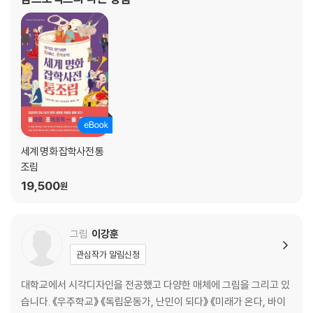
하나로 칭송받는 빈센트 반 고흐도 없었다?
인정받는 기술』, 『품위 있는 사람이 되는 기술』
16. 무하가 창조한 세기의 걸작 [지스몽다]는 우연히 탄생한 작품이다?
Chapter 2. 다빈치는 왜 [최후의 만찬] 주요리로 양고기 대신 ‘생선’을
그렸을까?
17. 페르메이르의 그림에는 왜 그토록 자주 ‘창문’이 등장할까?
18. 다빈치가 [최후의 만찬] 식탁에 주요리로 양고기 대신 ‘생선’을 그린 이
유는?
세계 명화 잡학사전 통
19. 미켈란젤로는 왜 [최후의 심판]에 등장하는 예수의 손동작을 기존 관
조림
례와 반대로 그렸을까?
19,500
원
20. 그림 속 성모 마리아는 왜 거의 예외 없이 파란색 옷을 입고 있을까?
21. 보스의 [쾌락의 정원]에는 사람을 고문하는 악기가 있다?
22. 다비드의 [마라의 죽음] 배경이 된 욕실에서는 무슨 일이 있었던 걸
그림
이강훈
까?
관심작가 알림신청
23. 브론치노의 [비너스와 큐피드의 알레고리]에 그려진 이상야릇한 인물
들은 각각 무엇을 상징할까?
대학교에서 시각디자인을 전공했고 다양한 매체에 그림을 그리고 있
24. 그리스 신화를 주제로 그린 브뤼헐의 [이카로스의 추락]이 소름 돋는
습니다. 《우주학교》 《독립운동가, 난민이 되다》 《미래가 온다, 바이
그림인 까닭은?