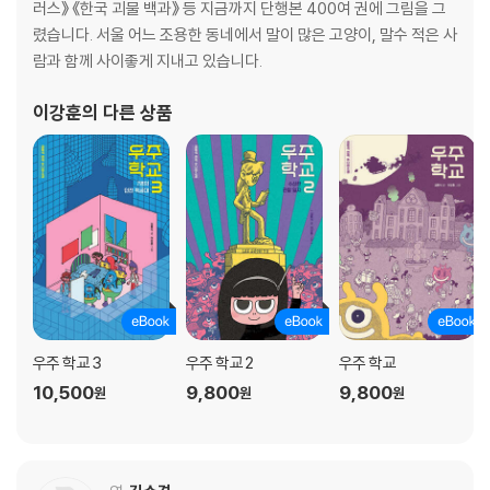
러스》 《한국 괴물 백과》 등 지금까지 단행본 400여 권에 그림을 그
25. 푸생의 [아르카디아의 목동]에는 예수의 자손을 찾아 프랑스 왕으로
렸습니다. 서울 어느 조용한 동네에서 말이 많은 고양이, 말수 적은 사
복귀시키려는 시온 수도회의 은밀한 계획이 숨어 있다?
람과 함께 사이좋게 지내고 있습니다.
26. 페르메이르의 [저울을 든 여인] 속 하얀 두건을 쓴 여인은 저울로 무엇
을 재는 걸까?
이강훈
의 다른 상품
27. 호가스의 [결혼 세태] 연작에 한 권의 추리소설 못지않게 흥미진진한
이야기가 숨어 있다고?
28. 그림 속에 숨어 있는 비너스 여신을 찾는 특별한 요소 ‘어트리뷰트’란?
29. 에이크의 [아르놀피니 부부 초상]은 단순한 그림이 아니라 ‘결혼 증명
서’였다는데?
30. 르네상스의 거장 라파엘로의 그림은 왜 앵그르의 [필리베르 리비에
르]에 카메오로 출연했나?
31. 다빈치가 [지네브라 데 벤치]에 노간주나무를 그린 뜻밖의 이유는?
Chapter 3. 뭉크는 왜 자기 작품 [생명의 춤] 모델에게 총격당했나?
우주 학교 3
우주 학교 2
우주 학교
10,500
9,800
9,800
원
원
원
32. 고야의 [옷을 벗은 마하]와 [옷을 입은 마하]의 모델이 그의 연인 알바
공작부인이었다고?
33. 프라고나르가 관능적인 작품 [그네]를 통해 전하고자 한 진짜 메시지
는?