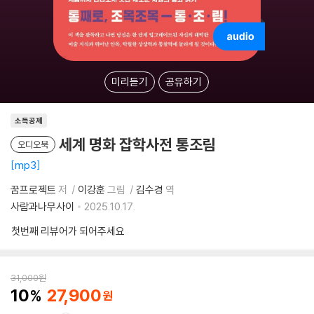
미리듣기
공유하기
소득공제
세계 명화 잡학사전 통조림
오디오북
mp3
꿈프로젝트
저
이강훈
그림
김수경
역
사람과나무사이
2025.10.17.
첫번째 리뷰어가 되어주세요
31,000
원
10
27,900