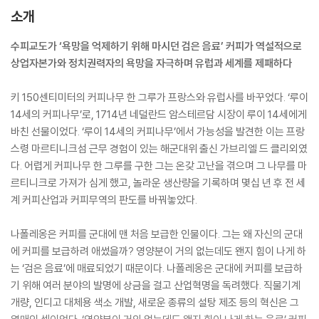
소개
수피교도가 ‘욕망을 억제하기 위해 마시던 검은 음료’ 커피가 역설적으로
상업자본가와 정치권력자의 욕망을 자극하며 유럽과 세계를 제패하다
키 150센티미터의 커피나무 한 그루가 프랑스와 유럽사를 바꾸었다. ‘루이
14세의 커피나무’로, 1714년 네덜란드 암스테르담 시장이 루이 14세에게
바친 선물이었다. ‘루이 14세의 커피나무’에서 가능성을 발견한 이는 프랑
스령 마르티니크섬 근무 경험이 있는 해군대위 출신 가브리엘 드 클리외였
다. 어렵게 커피나무 한 그루를 구한 그는 온갖 고난을 겪으며 그 나무를 마
르티니크로 가져가 심게 했고, 놀라운 생산량을 기록하며 몇십 년 후 전 세
계 커피산업과 커피무역의 판도를 바꿔놓았다.
나폴레옹은 커피를 군대에 맨 처음 보급한 인물이다. 그는 왜 자신의 군대
에 커피를 보급하려 애썼을까? 영양분이 거의 없는데도 왠지 힘이 나게 하
는 ‘검은 음료’에 매료되었기 때문이다. 나폴레옹은 군대에 커피를 보급하
기 위해 여러 분야의 발명에 상금을 걸고 산업혁명을 독려했다. 직물기계
개량, 인디고 대체용 색소 개발, 새로운 종류의 설탕 제조 등의 혁신은 그