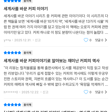
종이책
나폴레옹의 명령에 따라 프랑스 정부는 직물기계 개량, 인디고 대체용 색
소 개발, 새로운 종류의 설탕 제조 등 여러 분야의 발명과 기술 개발에 상금
세계사를 바꾼 커피 이야기
을 걸고 산업혁명을 독려했다. ‘영양분이 거의 없는데도 왠지 힘이 나게 하
세계사를 바꾼 이야기 시리즈 중 커피에 관한 이야기이다. 이 시리즈의 다
는’ 독특한 음료 커피는 유럽은 물론이고 전 세계를 제패하고 싶은 나폴레
른 책들을 보면 ‘세계사를 바꾼 10가지 약’, ‘세계사를 바꾼 13가지 식물’ 처
옹의 야망과 뒤얽히며 프랑스 산업 전반을 비약적으로 성장시켰으며, 머지
럼 한 권에 여러 가지 이야기를 담고 있는데 이 책에는 오로지 커피에 관한
않은 미래에 유럽과 전 세계 경제를 송두리째 바꾸는 ‘산업혁명’의 근간이
이야기만 담고 있다. 커피 하나로 이 정도 분량이 나온다는 점이 놀랍다. 그
되었다(18세기 ‘산업혁명’ 하면 영국만을 떠올리기 쉬운데 당대 프랑스의
만큼 커피는 세계사에서 중요한 역할을 많이 했다는 것이다. 커피가 맨 처
y**a
2025.12.31.
신고
0
댓글
0
음
발전상과 기여도는 영국의 그것과 비교해 전혀 뒤지지 않을 정도였다). 군
대에 커피를 보급하기 위한 노력이 18세기 프랑스와 유럽, 그리고 한발 더
종이책
나아가 전 세계 산업 구조를 혁명적으로 뒤바꿔놓는 중요한 계기가 된 셈
세계사를 바꾼 커피이야기로 알아보는 재미난 커피의 역사
이다.
"이 리뷰는 컬처블룸을 통해 출판사에서 도서를 제공받아 직접 읽고 작성
한 리뷰입니다."우리가 쉽게 접할수 있는 커피의 역사에도 이렇게 무궁무
암스테르담 시장이 루이 14세에게 바친 커피나무 한 그루가
진한 스토리와 권력, 자본의 흐름이 있는 역사라니? 이 도서를 읽는 순간
커피 세계사의 물줄기를 바꾸다
커피의 매력과 역사에 빠질 수 밖에 없다.수피교도가 ‘욕망을 억제하기 위
해 마시던 검은 음료’ 커피가 역설적으로 상업자본가와 정치권력자의 욕망
18세기, 네덜란드는 커피 재배에 관한 한 유럽 최고의 선진국이었다. 170
h******0
2025.12.22.
신고
0
댓글
0
을 자극하며 유
6년, 암스테르담시는 자바에서 커피나무를 들여왔는데, 그 나무는 전 유럽
에서 대단한 호평을 얻었다. 그 무렵 암스테르담시에 부임해 있던 프랑스
종이책
영사는 암스테르담시와 오랫동안 교섭한 끝에 커피나무 한 그루를 루이 1