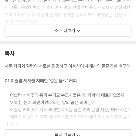
열매인 셈이었다. ‘영양분이 거의 없는데도 왠지 힘이 나게 하는 음료’ 커피
는 나폴레옹의 야망과 뒤얽히며 프랑스 산업 전반을 비약적으로 성장시켰
으며, 18세기 이후 유럽과 전 세계 경제를 송두리째 뒤바꿔놓는 ‘산업혁
명’의 근간이 되었다.
소개 더보기
커피는 어떻게 세계사를 바꿨을까? 이 책은 ‘커피와 커피하우스가 없었다
면 프랑스대혁명도 일어나지 않았을 것이다?!’, ‘영국에서 커피가 홍차에
게 밀려난 원인이 여성을 배제했기 때문이라고?’, ‘세계사의 흐름을 바꾼
목차
독일혁명의 트리거를 당긴 것이 커피였다는데?’ 등 이슬람 수피교도가 욕
망을 억제하기 위한 도구로 마시던 ‘검은 음료’가 역설적으로 상업자본가
서문 커피와 권력이 서로를 갈망하고 이용하며 세계사의 물줄기를 바꾸다
와 정치권력자의 ‘검은 욕망’을 자극하며 아라비아와 유럽, 나아가 전 세계
를 제패한 이야기를 다룬다.
01 이슬람 세계를 지배한 ‘검은 음료’ 커피
ㆍ 이슬람 신비주의 종파 수피교 수도사들은 왜 ‘커피’에 매료되었을까
ㆍ ‘커피는 본래 와인이었다’라는 말의 숨은 의미는?
ㆍ 이슬람 커피 세계사에 뚜렷한 족적을 남긴 커피 탄압 사건, ‘메카 사건’
ㆍ 예멘 커피상인이 만든 희대의 히트 카피?‘커피에 잠잠성수와 같은 효과
가 있다’
목차 더보기