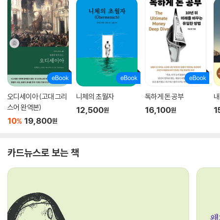
오디세이아 (고대 그리
니체의 초월자
독하게 돈 공부
내
스어 완역본)
12,500
16,100
1
원
원
10
19,800
%
원
카드뉴스로 보는 책