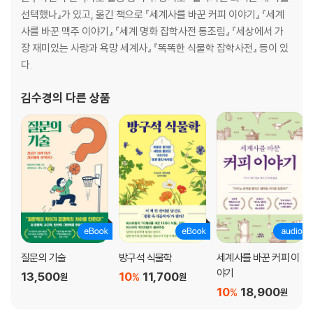
05 커피를 원하는 권력, 권력을 원하는 커피
선택했나』가 있고, 옮긴 책으로 『세계사를 바꾼 커피 이야기』 『세계
사를 바꾼 맥주 이야기』 『세계 명화 잡학사전 통조림』 『세상에서 가
ㆍ 프랑스 황제가 된 나폴레옹은 왜 ‘커피’에 집착했을까
장 재미있는 사랑과 욕망 세계사』 『똑똑한 식물학 잡학사전』 등이 있
ㆍ 프로이센의 프리드리히 대왕이 의사들에게 명령해 ‘커피에 독성분이
다.
있다’는 거짓 소문을 내게 한 까닭은?
ㆍ 프로이센 시대 독일인이 반나폴레옹 해방전쟁에 나선 이유는 ‘진짜 커
김수경
의 다른 상품
피’에 대한 강렬한 욕망 때문이었다?
ㆍ 군국주의 메커니즘을 통해 시민권을 얻은 베를린의 콘디토라이
ㆍ ‘커피는 포르투갈 말을 한다’라는 말의 의미는?
06 19세기 후반, 식민지정책을 통한 동아프리카 커피 플랜테이션에 광적
으로 몰입한 독일
ㆍ 19세기 후반, 독일이 뒤늦게 제국주의적 식민지 경쟁에 뛰어든 이유는
피임기구 개발이 늦어져 인구가 폭발적으로 증가했기 때문이다?
ㆍ 19세기 말, 독일인은 왜 광기에 가까운 열정으로 커피 플랜테이션 산업
질문의 기술
방구석 식물학
세계사를 바꾼 커피 이
에 뛰어들었나?
야기
13,500
10
11,700
%
원
원
ㆍ 독일 커피 플랜테이션이 필연적으로 실패할 수밖에 없었던 근원적 이
10
18,900
%
원
유