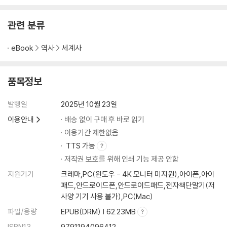
ㆍ 독일 동아프리카 식민지 괴멸로 이어진 흑인반란, 마지마지 봉기
ㆍ 독일의 동아프리카 커피 플랜테이션 패러다임을 혁명적으로 바꾼 발터
관련 분류
라테나우
ㆍ 독일인이 아프리카 부코바 플랜테이션에서 만든 커피가 ‘모카’라는 이
eBook
역사
세계사
름을 달고 유럽에서 날개 돋친 듯 팔려 나가다
ㆍ 제1차 세계대전 이후 독일에 두고두고 치유하기 힘든 화근이 된 아프리
카 식민지 경영
품목정보
07 바이마르공화국의 숨통을 끊어놓은 브라질의 ‘커피 대량 폐기 사건’
발행일
2025년 10월 23일
이용안내
배송 없이 구매 후 바로 읽기
ㆍ커피문명과 전쟁이 서로 불구대천의 원수일 수밖에 없는 까닭
이용기간 제한없음
ㆍ ‘검은 음료’ 커피가 촉발시킨 독일혁명
TTS 가능
ㆍ 커피가 국민음료가 되었음에도 영국?프랑스와 달리 정치적 카페가 자
저작권 보호를 위해 인쇄 기능 제공 안함
리 잡지 못한 숨은 이유
지원기기
크레마,PC(윈도우 - 4K 모니터 미지원),아이폰,아이
ㆍ 전 세계 커피 총생산량 4분의 3 이상을 담당하고 국민 90퍼센트가 커
패드,안드로이드폰,안드로이드패드,전자책단말기(저
피 생산에 종사하던 커피 대국 브라질이 1930년대에 엄청난 양의 커피를
사양 기기 사용 불가),PC(Mac)
바다에 버리거나 소각한 이유는?
파일/용량
EPUB(DRM) | 62.23MB
08 자국의 식민지이자 커피 생산지인 나라에 ‘극단적 모노컬처’를 강요하
ISBN13
9791194096412