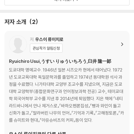
02 커피의 상업적 가치를 간파하고 이익을 극대화한 이슬람과 유럽 상인
ㆍ17세기 전 세계 커피시장의 유일한 공급원이던 국가, 예멘
저자 소개
2
ㆍ 커피 교역 독점권을 남아라비아 상인에게서 빼앗은 카이로 거상들
ㆍ 17~18세기, 유럽의 상업자본가들은 왜 그토록 커피의 ‘상품 이미지’를
만드는 일에 골몰했을까
저
우스이 류이치로
ㆍ 역사상 최초로 커피 플랜테이션을 운영해 이익을 극대화하고 커피산업
관심작가 알림신청
의 메커니즘을 송두리째 바꿔놓은 네덜란드 상인
Ryuichiro Usui,うすい りゅういちろう,臼井 隆一郞
03 영광의 자리를 홍차에게 빼앗긴 영국 커피
도쿄대학 명예교수. 1946년 일본 시즈오카 현에서 태어났다. 1972
년 도쿄교육대학 독일문학과를 졸업하고 1974년 동대학원 석사 과
ㆍ 17세기 후반, ‘없는 것을 계속 만들어내야 하는’ 영국에게 유용한 도구
정을 수료했다. 니가타대학 교양부 조교수를 지냈으며, 지금은 도쿄
가 되어준 커피하우스
대학 교양학부(종합문화연구과 언어정보과학 전공) 교수, 테이쿄대
ㆍ 청교도혁명이 한창일 때 런던 최초의 커피하우스가 문을 연 것이 과연
학 외국어학부 교수를 지낸 후 2014년에 퇴임했다. 지은 책에 『네티
우연일까?
라드바니에서 안나 제거스로』『바하오펜론집성』『빵과 와인이 돌고
ㆍ 근대시민사회의 ‘인큐베이터’로 자리매김한 커피하우스
신화가 돌고』『말라버린 나무의 언어』『기억과 기록』『고해정토론』『카
ㆍ 무엇이 영국인을 커피와 커피하우스에서 멀어지게 했나
를 슈미트와 현대』『아유슈비츠의 커피』등이 있다.
04 프랑스혁명의 인큐베이터가 된 커피와 카페