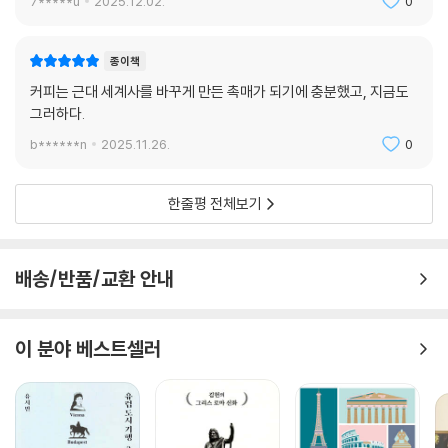
7*****u
2025.12.02.
0
0만 킬로그램에 달했다.
프랑스령 서인도제도에서 산출되는 막대한 양의 커피는 이슬람 세계에까
종이책
지 영향을 미쳤으며, 한발 더 나아가 전 세계 커피산업과 커피무역의 판도
커피는 근대 세계사를 바꾸게 만든 촉매가 되기에 충분했고, 지금도
를 바꿔놓았다. 드 클리외에 의해 시작된 서인도제도산 프랑스 커피가 18
그러하다.
세기 전반까지만 해도 이슬람 세계의 커피무역을 장악하고 있던 카이로의
b******n
2025.11.26.
0
거상들에게 치명적 타격을 입힌 것이었다.
아이티ㆍ마르티니크ㆍ과달루페 커피는 마르세유를 거쳐 커피의 출발지
한줄평 전체보기
격인 서아시아로 거침없이 밀고 들어갔다. 키 150센티미터의 어리고 튼튼
한 ‘루이 14세의 커피나무’ 한 그루에서 놀라운 가능성을 발견한 가브리엘
드 클리외의 뚝심 있는 노력이 커피 세계사의 거대한 물줄기를 돌려놓는
배송/반품/교환 안내
순간이었다.
한때 화려한 영광을 누린 영국 커피와 커피하우스가
이 분야 베스트셀러
결국 홍차와 티하우스에 밀려나며 쓸쓸히 퇴장한 이유가
여성을 배제했기 때문이다?!
커피는 원래 이슬람 수피교도가 ‘욕망을 억제하고 수행에 정진하기 위해’