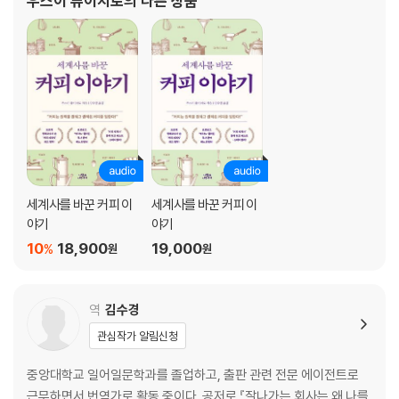
우스이 류이치로
의 다른 상품
ㆍ 16세기, 오스만제국의 헝가리 부다페스트 정복을 결정적으로 도운 ‘검
은 수프’, 커피
ㆍ 오스만튀르크 대사 술레이만 아가가 역설적으로 적대국인 프랑스 커피
문화 정착의 결정적 공로자가 될 수 있었던 이유
ㆍ ‘커피가 건강에 해롭다’라는 속설이 오히려 프랑스에서 독특한 커피문
화가 발달하는 기폭제가 되었다는데?
ㆍ 프랑스인에게 ‘커피가 얼마나 훌륭한 음료인가’ 하는 결정적 인상을 심
어준 책, 몽테스키외의 『페르시아인의 편지』
세계사를 바꾼 커피 이
세계사를 바꾼 커피 이
ㆍ 프랑스 커피 역사를 송두리째 뒤바꿔놓은 ‘암스테르담 시장이 루이 14
야기
야기
세에게 바친 커피나무’
10
18,900
19,000
%
원
원
ㆍ 커피가 ‘니그로의 땀’이라는 무시무시한 별명으로 불리게 된 은밀하고
도 잔혹한 이유
ㆍ 프랑스 커피문화 형성과 발전에 기여한 주연배우와 조연배우들
역
김수경
ㆍ 커피와 카페가 없었다면 프랑스 계몽주의 운동도 없었다?
ㆍ 프랑스혁명의 아지트이자 도화선 역할을 한 역사적 카페
관심작가 알림신청
ㆍ 프랑스 커피 역사의 중요한 중심축, 아이티 커피 플랜테이션
중앙대학교 일어일문학과를 졸업하고, 출판 관련 전문 에이전트로
근무하면서 번역가로 활동 중이다. 공저로 『잘나가는 회사는 왜 나를