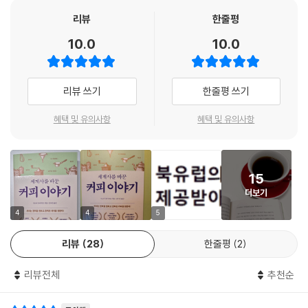
806년 베를린에 입성한 나폴레옹은 베를린 칙령을 선포해 대륙을 봉쇄했
리뷰
한줄평
다(여기서 ‘대륙봉쇄’는 대륙을 봉쇄하는 것이 아니라 대륙으로부터 바다
10.0
10.0
를 봉쇄한다는 의미다). 이는 강대국 프로이센이 프랑스에 무릎을 꿇은 상
황에서 대서양과 지중해에 이어 발트해마저 제압할 수 있다는 계산에서 천
재 전략가 나폴레옹이 단행한 해상봉쇄조치였다. 그런데 문제는 해안이 봉
리뷰 쓰기
한줄평 쓰기
쇄되면 커피도 봉쇄된다는 점이다.
혜택 및 유의사항
혜택 및 유의사항
나폴레옹이 대륙봉쇄령을 내리면서 커피를 염두에 두었으리라는 점은 거
의 확실하다. 왜냐하면 그는 식용음료로 군대에 커피를 최초로 도입한 인
물이기 때문이다. 그는 왜 자신의 군대에 커피를 보급하려고 안간힘을 썼
15
을까? 영양분이 거의 없는데도 왠지 힘이 나게 하는 ‘검은 음료’에 매료되
더보기
었기 때문이다.
4
4
5
군대에 대량의 커피를 보급하려면 어떻게 해야 할까? ‘산업’에 의존하는 수
리뷰
28
한줄평
2
밖에 없다. 나폴레옹은 “내 사전에 불가능은 없다”라는 자신의 명언을 증
명이라도 하려는 듯 군대에 막대한 양의 커피를 보급하기 위해 대단한 추
리뷰전체
추천순
진력과 실행력을 발휘했다.