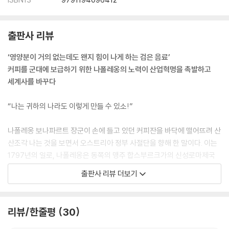
는 유럽 강대국
ㆍ아우슈비츠 수용소장 루돌프 헤스가 유대인을 가스실로 몰아넣으며 ‘목
출판사 리뷰
욕이 끝나면 따뜻한 커피를 주겠다’고 거짓 약속한 이유
‘영양분이 거의 없는데도 왠지 힘이 나게 하는 검은 음료’
ㆍ 자본주의 상품사회 대표 상품 커피가 지닌 이중성
커피를 군대에 보급하기 위한 나폴레옹의 노력이 산업혁명을 촉발하고
ㆍ 유럽 강대국이 자국 식민지이자 커피 생산지인 나라에 ‘극단적 모노컬
세계사를 바꾸다
처’를 강요한 이유
“나는 귀하의 나라도 이렇게 만들 수 있소!”
참고문헌
나폴레옹 보나파르트 장군이 손에 들고 있던 커피잔을 바닥에 떨어뜨려 산
산조각 나는 것을 보면서 오스트리아 정부 사절단을 향해 한 말이다. 이는
1797년의 일로, 나폴레옹은 동쪽의 맹주 합스부르크가의 신성로마제국
을 공격해 사지로 몰아넣은 뒤 강화조약을 거부하는 사절단에게 엄포를 놓
출판사 리뷰 더보기
았다. 커피를 보면 국가 존망 위기를 떠올리는 나쁜 습성이 몸에 밴 사람들
은 부들부들 떨면서 울며 겨자 먹기로 조약에 응했다.
리뷰/한줄평
30
황제가 된 나폴레옹은 곧바로 조각난 커피잔 같은 처지가 된 신성로마제국
을 빗자루로 쓸어 담듯 공략하며 해체해버렸다. 1804년의 일이다. 이후 1