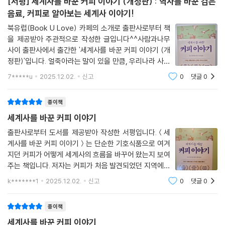
[서평] 세계사를 바꾼 커피 이야기 (개정판) : 역사를 바꾼 검은
4세에게 보내는 데 성공했다. 이는 1714년의 일이다. 그해 7월 29일, 마
음료, 커피로 알아보는 세계사 이야기!
를리 성에 도착한 키 150센티미터의 튼튼하고 어린 커피나무는 왕립식물
북유럽(Book U Love) 카페의 소개로 출판사로부터 책
원 온실에 보내져 뿌리를 내렸고 왕성하게 개체 수를 늘려갔다.
을 제공받아 주관적으로 작성한 글입니다^^사람과나무
사이 출판사에서 출간한 '세계사를 바꾼 커피 이야기 (개
가브리엘 드 클리외는 ‘루이 14세의 커피나무’에서 엄청난 가능성을 발견
정판)'입니다. 얼죽아라는 말이 있을 만큼, 우리나라 사람
하고 그 가능성을 실현한 인물로 역사에 기록되었다. 그는 프랑스령 마르
들은 추운 겨울에도 얼음이 동동 떠있는 커피 음료를 즐겨
7*****u
2025.12.02.
신고
0
댓글
0
티니크섬에서 근무한 경험이 있는 해군대위 출신이었는데, 1721년 군복무
마시는 민족이라고 할 수 있는데요, 그런 만큼 이 커피 하
중 파리에 잠시 귀국했을 때 사람들이 대량으로 커피를 사고팔며 소비하는
나로 경제 시장에 있어서도 여러 가지 큰 영향이
종이책
것을 목격한 일이 중요한 계기가 되었다. 그 커피는 네덜란드가 자국 식민
지인 동인도에서 재배한 것이었다.
세계사를 바꾼 커피 이야기
출판사로부터 도서를 제공받아 작성한 서평입니다.＜세
드 클리외의 머릿속을 섬광과도 같은 생각이 불현듯 스치고 지나갔다. ‘동
계사를 바꾼 커피 이야기＞는 단순한 기호식품으로 여겨
인도와 서인도, 이름이 같다면 기후와 풍토에도 큰 차이가 없지 않을까?
지던 커피가 어떻게 세계사의 흐름을 바꾸어 왔는지 보여
만일 그렇다면 내가 군복무했던 서인도제도의 마르티니크섬에서도 얼마
주는 책입니다. 저자는 커피가 처음 발견되었던 지역에서
든지 커피를 재배할 수 있을 것이다.’ 드 클리외는 기발한 아이디어를 머릿
출발해 유럽과 아메리카 대륙으로 확산되는 과정을 따라
k*******1
2025.12.02.
신고
0
댓글
0
가며 한 잔의 음료가 경제와 정치와 사회 구조를 어떤 방
속에 담아둔 채 시간을 허비하는 타입이 아니었기에 신속하게 그 생각을
식으로 바꾸어 놓았는지를 설명합니다. 책을
실행에 옮겼다. 그는 어느 지체 높은 부인을 연줄로 삼아 커피나무를 루이
종이책
14세에게 직접 가져다 바치는 역할을 맡았던 왕의 주치의 M. 드 시라크의
세계사를 바꾼 커피 이야기
마음을 움직였으며, 결국 어린 커피나무 한 그루를 얻어냈다. 드 클리외는