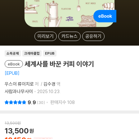
미리보기
카드뉴스
공유하기
소득공제
크레마클럽
EPUB
세계사를 바꾼 커피 이야기
eBook
EPUB
우스이 류이치로
저
김수경
역
사람과나무사이
2025.10.23.
9.9
판매지수
108
30
13,500
원
13,500