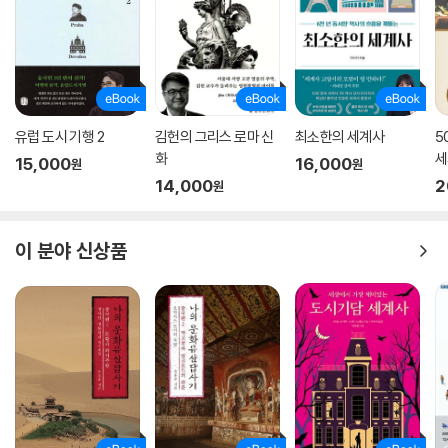
즐겨 마시던 음료였다. 그 독특한 ‘검은 음료’는 역설적이게도 17세기 유럽
상업자본가와 정치권력자의 들끓는 욕망을 자극하며 유럽과 전 세계 문화
를 송두리째 바꿔놓기 시작했다.
아라비아의 커피는 바다 건너 영국에 ‘커피하우스’를 통해 전파되었다. 영
국 런던에 최초의 커피하우스가 문을 연 때는 1652년이었다. 그 역사적인
유럽 도시 기행 2
김헌의 그리스 로마 신
최소한의 세계사
5
화
세
커피하우스의 문을 활짝 연 이는 영국인이 아닌 크로아티아 두브로브니크
15,000
16,000
원
원
출신의 파스카 로제였다. 그는 레반트를 무대로 활약하던 상인 대니얼 에
14,000
2
원
드워즈의 시종이었는데, 매일 아침 주인을 위해 커피를 끓이던 습관이 커
피하우스 창업으로 이어진 셈이었다. 그렇게 출발한 런던의 커피하우스는
이 분야 신상품
한동안 우여곡절을 겪었으나 어느 시점에 이르러 폭발적으로 성장하기 시
작했다. 그 결과 최초의 커피하우스가 문을 연 지 30여 년 만인 1683년에
3,000여 곳, 1714년에는 8,000여 곳으로 늘어났다.
아무것도 없다시피 하던 영국은 ‘없는 것’을 끊임없이 만들어내야 하는 상
황에 놓여 있었다. 이는 커피하우스 수가 폭발적으로 늘어나고 커피산업이
급성장하던 17세기 후반의 상황이다. 다목적 공간으로 활용하기에 적합한
커피하우스는 영국이 맞닥뜨린 당대의 시대 상황ㆍ니즈와 절묘하게 맞아
떨어졌고, 커피산업과 커피문화의 급성장으로 이어지며 시민의 일상 속으