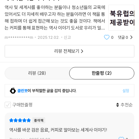
그 커피나무를 소중히 지닌 채 낭트를 떠나 마르티니크로 향했다. 1723년
역사 및 세계사를 좋아하는 분들이나 청소년들의 교육에
있어서도 더 자세히 배우고자 하는 분들이라면 이 책을 통
의 일이다.
해 접하며 더 쉽게 접근해 보는 것도 좋을 것이다. 책에서
는 커피를 통해 표현하는 역사 이야기 도서로 우리가 일상
드 클리외는 소중한 커피나무를 햇빛을 잘 받도록 고안된 유리상자에 보관
에서 흔히 접하거나 즐기는 커피에 대해 역사적인 관점에
했다. 적도 부근에서 주로 서식하는 커피나무에게 햇빛은 물이나 다른 어
m**********m
2025.12.02.
신고
0
댓글
0
서도 배울 수 있고 이 과정에서 일어났던 역사적 주요 사
떤 것보다 생장에 중요한 요소라고 판단했기 때문이다. 그는 운반 도중 햇
건이나 배경, 인물, 그리고 경제적인 의미
리뷰 전체보기
빛이 부족하다 싶으면 인공적으로 커피나무에 빛을 비추어주곤 했다. 그런
식으로 세심하게 주의를 기울인다고는 해도 대서양을 횡단하는 항해는 멀
고도 험했다. 그 과정에 드 클리외의 시대적 소명을 시샘한 어떤 승객이 유
리뷰
28
한줄평
2
리상자를 훔쳐가는 해프닝까지 일어났다. 포르투갈령 마데이라섬 연안에
서는 튀니지 해적선의 습격을 받기도 했다. 거센 풍랑에 휘말려 난파할 뻔
한 일도 있었다. 온갖 고난을 겪은 끝에 드 클리외와 커피나무는 무사히 마
클린봇
이 부적절한 글을 감지 중입니다.
설정
르티니크에 도착했다.
구매한줄평
추천순
파란만장한 시련을 겪으며 드 클리외가 프랑스에서 가져온 커피나무는 놀
라운 생산량을 기록했다. 그 시점으로부터 35년여 후인 1759년에 마르티
종이책
니크와 과달루페는 1,120만 파운드의 커피를 수출했으며, 같은 해에 아이
역사를 바꾼 검은 음료, 커피로 알아보는 세계사 이야기!
티ㆍ마르티니크ㆍ과달루페의 커피 수확량은 각각 7,000만, 1000만, 70