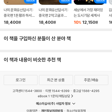
로 깊이 파고들었다.
나의 문화유산답사기 :
나의 문화유산답사기 :
세상에서 가장 재미있
김
중국편 1 돈황과 하서주
중국편 2 막고굴과 실
는 도시기담 세계사
사
영국에서 커피하우스의 인기는 그리 오래가지 못했다. 17세기 후반에서 1
랑
크로드의 관문
18,400
18,400
10
12,150
1
%
원
원
원
8세기 초반까지 런던 시민생활의 중심을 차지하던 커피하우스는 18세기
중반에 접어들면서 급격히 쇠락했다. 실제로 1714년에 8,000곳을 넘어
섰던 런던의 커피하우스가 1739년에는 551곳으로 줄었다는 통계가 발표
이 책을 구입하신 분들이 산 분야 책
될 정도였다.
한때 영원할 것처럼 엄청난 인기를 구가하던 영국 커피하우스의 열기는 왜
이 책과 내용이 비슷한 추천 책
갑자기 시들해졌을까? 그리고 그 열기가 홍차와 티하우스로 옮겨 붙은 주
요 원인은 뭘까? 우선, 영국 커피하우스가 사회적 기능을 다했다는 점을
주요한 이유의 하나로 꼽을 수 있다. 여기에 더해 흥미롭고도 인상적인 요
인을 한 가지 더 들 수 있는데, 그것은 바로 애초에 영국 커피하우스가 여성
로그인
최근 본 상품
주문/배송
을 철저히 배제하며 탄생하고 성장했기에 결국 ‘여성 청원’ 등 거센 반발에
부닥치며 직격탄을 맞아 쇠락의 길로 접어들었다는 점이다. 이는 영국의
고객센터 1544-3800
티켓 1544-6399
중고샵 1566-4295
커피와 커피하우스의 운명을 바꿔놓는 데 그치지 않고, 홍차를 매개로 한
eBook 1:1문의/채팅상담
중국과의 아편전쟁으로까지 비화하며 세계사의 거대한 물줄기를 바꿔놓
예스이십사(주) 사업자 정보
았다.
이용약관
개인정보처리방침
청소년보호정책