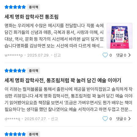
은 비밀들을 찾고 발견하는 묘미는누군가의
부부의 아기다.
종이책
77. 시들해진 고갱의 창작욕과 예술가의 열정을 되살려 낸 한 타히티 소녀
세계 명화 잡학사전 통조림
밀레는 부모를 주제로 한 그림을 많이 남겼다. 그중 한 부모가 죽은 아들의
의 비밀은?
명화는 우리에게 수많은 메시지를 전달합니다 작품 속에
시신을 넣어 둔 관 앞에 서 있는 장면을 그렸다가 자칫 그림이 지나치게 감
78. 로트레크는 왜 다른 화가들은 그리기 싫어하는 포스터를 즐겨 그렸을
담긴 화가들의 신념과 애증, 극복과 용서, 사랑과 이해, 시
상적으로 흐를 것을 염려하여 바구니로 고쳐 그렸다.
까?
대상, 역사, 문화 등 작가의 시선에서 바라본 삶이 담겨 있
79. 화가 에곤 실레와 독재자 히틀러의 인생 여정은 싱크로율 거의 백 퍼센
습니다명화를 감상하면 보는 시선에 따라 다르게 해석되
달리는 자기 책에 이런 문장을 남겼다.
트다?
는데 작품을 그린 화가들의 인생을 알면 그림에 담긴 의미
w******p
2025.07.29.
신고
0
댓글
0
80. 보티치니의 [토비아스와 세 천사]에 다빈치가 모델로 등장한다는데?
를 깊이 이해할 수 있습니다미술 지식이 쌓일수록 그림에
달리의 친구이자 그의 책을 출간한 출판사 사장은 그의 견해를 지지했다.
81. 렘브란트는 아무도 주문하지 않는 자화상을 왜 지치지 않고 그렸을까?
대한 안목도 높아지고 통찰력과 상상력
종이책
그러면서 그 사장은 달리가 위조지폐를 한눈에 찾아낼 정도로 뛰어난 감식
82. 라파엘로가 [아테네 학당]에 라이벌 미켈란젤로를 그려 넣은 까닭은?
안을 지녔다는 점을 근거로 들었다. 그는 또 “루브르 미술관에서 엑스선 검
세계 명화 잡학사전, 통조림처럼 꽉 눌러 담긴 예술 이야기
83. 고흐의 해바라기 그림에는 어떤 상징과 의미가 담겨 있을까?
사를 한 결과, 바구니 아래에 아이의 무덤이 있었던 것으로 판단했다”라고
84. 들라크루아의 베일에 싸인 출생 비밀이 그의 작품 [키오스섬의 학살]
이 리뷰는 컬처블룸을 통해서 출판사에 제공을 받아직접읽고 솔직하게 작
덧붙였다.
과 관련 깊다는데?
성한 리뷰입니다.세계 명화 잡학사전, 통조림처럼 꽉 눌러 담긴 예술 이야
85. 모네는 왜 전문가와 대중의 찬사를 받고 비싼 가격에 팔린 자기 작품
기 읽어봤어요요즘 책장을 보면서 ‘조금은 가벼우면서도 뭔가 배우는 책이
많은 사람의 생각대로, 그림 속 농부 부부는 고된 일과를 마치며 감사 기도
필요하다’는 생각을 했던 찰나였어요.예술 서적이라고 하면 두껍고 전문적
[일본 여인]을 졸작으로 규정했을까?
를 드리는 것일까? 아니면 달리의 주장대로, 죽은 아들을 땅에 묻으며 슬
인 느낌 때문에 쉽게 손이 안 가잖아요. 그런데 이 책은 표지부터 부담이 없
86. [후가쿠 36경]의 화가 호쿠사이가 평생 93번이나 이사하며 살아야
d*****q
2025.07.27.
신고
0
댓글
0
고, 내용도
퍼하는 것일까? 밀레는 과연 [만종] 속에 무엇을 감춰 두었을까?
했던 절실한 이유는?
87. 고귀함을 일관되게 추구한 푸생은 왜 야만스러운 폭력 장면이 가득한
종이책