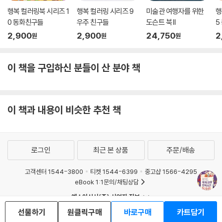
행복 컬러링북 시리즈 1
행복 컬러링 시리즈 9
미술관 여행자를 위한
행
프랑스 낭만주의를 대표하는 화가 외젠 들라크루아가 남긴 작품 중 가장
0 동화친구들
우주 친구들
도슨트 북 II
5
유명한 작품은 [민중을 이끄는 자유의 여신]이다. 그는 1830년 파리에서
2,900
2,900
24,750
2
원
원
원
일어난 7월 혁명을 소재로 이 그림을 그렸다. 제목으로도 알 수 있듯, 그림
중앙의 삼색기를 들고 민중을 이끄는 여인은 여신으로 볼 수 있다. 이 여인,
이 책을 구입하신 분들이 산 분야 책
즉 여신은 ‘자유’를 의인화해 상징적으로 표현한 것이며, 오른손에 든 삼색
기는 ‘자유, 평등, 박애’를 상징한다. 그런데 흥미로운 점은 깃발을 치켜든
여신의 오른팔 밑 겨드랑이에 검은 털이 나 있다는 사실이다. 숭고하고 신
성한 여신의 겨드랑이에 털이 나 있다? 이게 과연 당대인들에게 자연스러
이 책과 내용이 비슷한 추천 책
운 일로 받아들여졌을까? 당연히 아니다.
1831년, [민중을 이끄는 자유의 여신]이 파리 살롱에 처음 공개되었을 때
로그인
최근 본 상품
주문/배송
그림 속 자유의 여신 겨드랑이털 묘사는 거센 논란을 불러일으켰다. 게다
가 어떤 비평가는 그림 속 자유의 여신을 거리에서 ‘생선을 파는 여인’ 혹은
고객센터 1544-3800
티켓 1544-6399
중고샵 1566-4295
‘몸을 파는 여인’에 비유하기까지 했다.
eBook 1:1문의/채팅상담
예스이십사(주) 사업자 정보
들라크루아는 왜 그림 속 자유의 여신을 통념과 관례대로 대리석처럼 새하
선물하기
원클릭구매
바로구매
카트담기
이용약관
개인정보처리방침
청소년보호정책
얗고 아기 살갗처럼 부드러운 피부를 가진 순결한 여인으로 묘사하지 않고
PC버전
회사소개
거래처관계자께