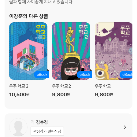
람과 함께 사이좋게 지내고 있습니다.
23. 브론치노의 [비너스와 큐피드의 알레고리]에 그려진 이상야릇한 인물
들은 각각 무엇을 상징할까?
이강훈
의 다른 상품
24. 그리스 신화를 주제로 그린 브뤼헐의 [이카로스의 추락]이 소름 돋는
그림인 까닭은?
25. 푸생의 [아르카디아의 목동]에는 예수의 자손을 찾아 프랑스 왕으로
복귀시키려는 시온 수도회의 은밀한 계획이 숨어 있다?
26. 페르메이르의 [저울을 든 여인] 속 하얀 두건을 쓴 여인은 저울로 무엇
을 재는 걸까?
27. 호가스의 [결혼 세태] 연작에 한 권의 추리소설 못지않게 흥미진진한
이야기가 숨어 있다고?
28. 그림 속에 숨어 있는 비너스 여신을 찾는 특별한 요소 ‘어트리뷰트’란?
우주 학교 3
우주 학교 2
우주 학교
29. 에이크의 [아르놀피니 부부 초상]은 단순한 그림이 아니라 ‘결혼 증명
10,500
9,800
9,800
원
원
원
서’였다는데?
30. 르네상스의 거장 라파엘로의 그림은 왜 앵그르의 [필리베르 리비에
르]에 카메오로 출연했나?
31. 다빈치가 [지네브라 데 벤치]에 노간주나무를 그린 뜻밖의 이유는?
역
김수경
관심작가 알림신청
Chapter 3. 뭉크는 왜 자기 작품 [생명의 춤] 모델에게 총격당했나?