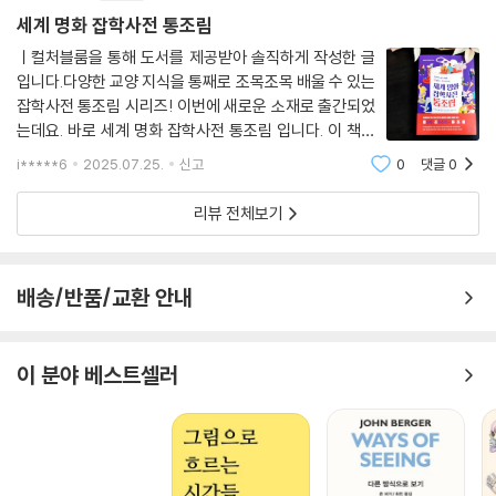
· 고야의 [1808년 5월 3일 마드리드, 또는 “학살”] 속 ‘흰 셔츠 입은 남
[사비니 여인의 납치]를 반복적으로 그렸을까?
세계 명화 잡학사전 통조림
자’의 모델이 예수라고?
88. 10개월 동안 4번이나 화풍을 바꾸면서 150여 점을 그린 도슈사이 샤
ㅣ컬처블룸을 통해 도서를 제공받아 솔직하게 작성한 글
라쿠는 화가 한 사람이었을까, 화가 집단이었을까?
입니다.다양한 교양 지식을 통째로 조목조목 배울 수 있는
프란시스코 고야는 스페인의 수도 마드리드에서 일어난 역사적 사건을 소
89. [볼록거울에 비친 자화상]의 미소년 파르미자니노가 갑자기 늙어 버
잡학사전 통조림 시리즈! 이번에 새로운 소재로 출간되었
재로 그린 그림으로 유명해진 화가다. [1808년 5월 3일 마드리드, 또는
린 흥미진진한 이유는?
는데요. 바로 세계 명화 잡학사전 통조림 입니다. 이 책은
“맘루크 기병과의 싸움”]과 [1808년 5월 3일 마드리드, 또는 “학살”] 연
지금까지 만나 보지 못한 새로운 차원의 명화 읽기로 그림
작이 그 그림들이다.
i*****6
2025.07.25.
신고
0
댓글
0
을 보는 안목을 높이고 명화에 대한 배경 상식을 높여줄
수 있는 지식책입니다.미술 지식과 안목
리뷰 전체보기
이 연작 그림의 배경이 된 마드리드에서 일어난 역사적 사건이란 무엇일
까? 1808년 5월 2일, 불세출의 정복 군주 나폴레옹 보나파르트가 이끄는
프랑스군이 스페인의 수도 마드리드를 침략한 사건이다. 당시 무능한 군주
배송/반품/교환 안내
페르난도 7세는 마드리드를 포기하고 도망쳤으나 시민들은 프랑스군에
굴복하지 않고 무장 봉기해 당당히 맞서 싸웠다. 그러나 결과는 참혹했고,
마드리드 시민 상당수가 프랑스군에게 체포되어 처형당하는 신세가 되었
이 분야 베스트셀러
다. 당시 마드리드에 머물던 고야는 자신의 별장 창문 너머에서 벌어지는
끔찍한 장면을 생생히 목격했다. 분노로 치를 떨며 사건 현장으로 달려간
고야는 희생당한 이들의 시신을 하나하나 등불을 밝혀가며 세밀히 스케치
했다.