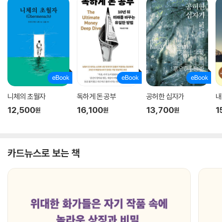
니체의 초월자
독하게 돈 공부
공허한 십자가
내
12,500
16,100
13,700
1
원
원
원
카드뉴스로 보는 책