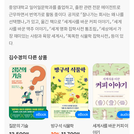
중앙대학교 일어일문학과를 졸업하고, 출판 관련 전문 에이전트로
32. 고야의 [옷을 벗은 마하]와 [옷을 입은 마하]의 모델이 그의 연인 알바
근무하면서 번역가로 활동 중이다. 공저로 『잘나가는 회사는 왜 나를
공작부인이었다고?
선택했나』가 있고, 옮긴 책으로 『세계사를 바꾼 커피 이야기』 『세계
33. 프라고나르가 관능적인 작품 [그네]를 통해 전하고자 한 진짜 메시지
사를 바꾼 맥주 이야기』 『세계 명화 잡학사전 통조림』 『세상에서 가
는?
장 재미있는 사랑과 욕망 세계사』 『똑똑한 식물학 잡학사전』 등이 있
34. 쇠라의 [화장하는 젊은 여인] 속 화분 뒤에 화가의 얼굴이 숨어 있다는
다.
데?
35. 뭉크가 [생명의 춤]의 모델에게 총격당한 안타까운 사연은?
김수경
의 다른 상품
36. 라파엘로의 [프시케 로지아] 천장화는 그의 여성 편력 때문에 끊임없
이 혹평에 시달릴 수밖에 없었다는데?
37. 가톨릭 수사였던 리피의 [성모자와 두 천사] 속 성모 마리아가 이탈리
아 르네상스 시대 성모 마리아 중 가장 아름다운 이지미로 손꼽힌다고?
38. 로랑생은 왜 철저히 남자를 배제한 채 여자들만 그렸을까?
39. 세잔이 그린 아내 초상화 27점이 제각각 다른 뜻밖의 이유는?
40. 르누아르는 왜 [잔 에뷔테른]을 비롯한 모딜리아니의 초상화를 보고
못마땅한 표정을 지었을까?
41. 루소가 [나, 초상 - 풍경]에서 재혼한 아내의 이름 밑에 감춰 둔 여성의
정체는?
질문의 기술
방구석 식물학
세계사를 바꾼 커피 이
42. 퐁텐블로파의 대표작 [가브리엘 데스트레와 그의 자매] 속 한 여성은
야기
13,500
10
11,700