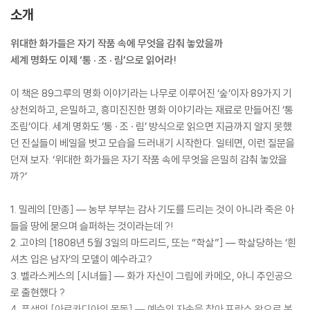
소개
위대한 화가들은 자기 작품 속에 무엇을 감춰 놓았을까
세계 명화도 이제 ‘통 · 조 · 림’으로 읽어라!
이 책은 89그루의 명화 이야기라는 나무로 이루어진 ‘숲’이자 89가지 기
상천외하고, 은밀하고, 흥미진진한 명화 이야기라는 재료로 만들어진 ‘통
조림’이다. 세계 명화도 ‘통 · 조 · 림’ 방식으로 읽으면 지금까지 알지 못했
던 진실들이 베일을 벗고 모습을 드러내기 시작한다. 일테면, 이런 질문을
던져 보자. ‘위대한 화가들은 자기 작품 속에 무엇을 은밀히 감춰 놓았을
까?’
1. 밀레의 [만종] ― 농부 부부는 감사 기도를 드리는 것이 아니라 죽은 아
들을 땅에 묻으며 슬퍼하는 것이라는데 ?!
2. 고야의 [1808년 5월 3일의 마드리드, 또는 “학살”] ― 학살당하는 ‘흰
셔츠 입은 남자’의 모델이 예수라고?
3. 벨라스케스의 [시녀들] ― 화가 자신이 그림에 카메오, 아니 주인공으
로 출현했다 ?
4. 푸생의 [아르카디아의 목동] ― 예수의 자손을 찾아 프랑스 왕으로 복