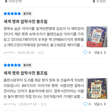
리뷰전체
추천순
델로 고대의 바벨탑을 그렸을까?
밀레는 자기 작품 [만종] 속에 무엇을 감춰 놓았을까? 그림에는 부부로 보
69. 영국 화가 터너의 [국회의사당 화재]가 프랑스 인상주의 화가들에게
종이책
이는 두 사람이 등장한다. 남편은 모자를 벗어 손에 들고 고개를 숙여 경건
큰 영향을 주었다는데?
한 자세를 취하고 있고, 아내는 두 손을 가슴 앞으로 끌어당겨 마주 잡고 기
세계 명화 잡학사전 통조림
70. 세이키가 [독서]에서 빛의 움직임을 그토록 생생하게 묘사할 수 있었
도를 올리며 서 있다. 화면의 오른쪽 저 멀리에는 작은 교회가 보일 듯 말
던 비결은?
명화속 숨은 이야기를 알게되면명화 감상이 더 재미있어
듯 자리하고 있다. 언뜻 보면 고요하고 아늑하며 평화롭기만 한 풍경이라
71. 개성 넘치는 신성로마제국 황제의 후원이 없었다면 아르침볼도의 기
진다이 책은 명화 속에 우리가 몰랐던숨은 이야기를 가득
일반 대중은 물론이고 미술 전문가들도 대부분 그림 속 두 부부가 들판에
발하고 독창적인 작품은 탄생하지 않았을 것이다?
담고 있다557페이지의 두꺼운 책 안에89가지의 명화를
서 일하던 중 ‘안젤루스의 종(매일 아침, 점심, 저녁에 기도를 올릴 수 있도
소개하고있다차례대로 읽어봐도 좋고새로운 페이지를 펼
72. 모네는 왜 30여 년의 시간과 열정을 [수련] 연작에 쏟아부었을까?
록 교회가 정해진 시간에 울리는 종)’ 소리가 울려 퍼지자 하던 일을 잠시
쳐서 그때그때명화 한작품씩 감상하며 그 안에 담긴새로
73. 쇠라의 [그랑드자트섬의 일요일, 1884년]은 치밀한 색채 연구 끝에
u****1
2025.08.18.
신고
0
댓글
0
운 사실들을 알아가는 재미가 있는 책이다예전 화가들은
멈추고 감사 기도를 드리는 장면으로 해석해 왔다.
탄생한 작품이다?
같은 작품을 여러번 그렸다고하는데 밀레의＜씨
74. 라파엘로는 왜 [성모자와 세례 요한, 또는 의자에 앉은 성모]를 버려진
종이책
오랫동안 상식처럼 받아들여져 온 이 해석을 거부하고 대담한 주장을 편
포도주 통 뚜껑에 그렸을까?
세계 명화 잡학사전 통조림
이가 있다. [기억의 지속] 등으로 유명한 초현실주의 화가 살바도르 달리
75. 요절한 천재 비어즐리의 삽화는 인쇄술 발달에 힘입어 큰 성공을 거두
가 바로 그다. 그는 밀레의 [만종] 속에 깜짝 놀랄 만한 비밀이 숨어 있다고
출판사로부터 도서를 제공 받아 정독 후 진솔하게 작성한
었다?
리뷰입니다. 89가지의 이야기와 명화. 이쯤되면 잡학사
주장했다. 그 비밀은 과연 무엇일까? 결론부터 말하자면, 달리는 그림 속
76. 클림트는 여성을 그릴 때 알몸을 먼저 그린 뒤 그 위에 옷을 그렸다는
전이라는 단어가 충분히이해 된다. 잡학사전이라는 이름
부부가 하던 일을 잠시 멈추고 감사 기도를 드리는 것이 아니라 죽은 아들
데?
은 들어 봤지만 직접 만나는 것은처음이라 기대반 설렘 반
을 땅에 묻으며 슬퍼하는 것이라고 주장했다. 무엇을 근거로 그런 주장을
으로 책을 열었고 이내 왜 이 시리즈가인기가 있고 재미가
했을까? 우선, 그는 그림 속 부부 사이에 놓인 ‘바구니’에 주목했다. 그에 따
a*****y
2025.07.30.
신고
0
댓글
0
Chapter 6. 모네는 왜 대중의 찬사를 받은 자기 작품 [일본 여인]을 졸작
있는지 알 수 있었다. 작가들이 자신의 그림속에 숨겨 놓
르면, 바구니에 담긴 것은 수확한 작물이 아니라 태어난 지 얼마 안 돼 죽은
으로 깎아내렸을까?