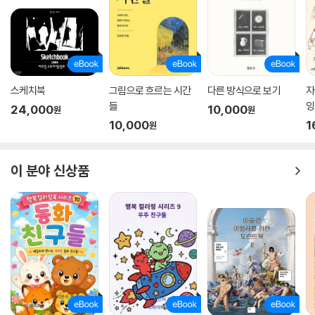
프랑스 군대의 마드리드 시민 학살 사건을 소재로 그려진 연작은 가로 길
이만 3미터 50센티미터에 달하는 대형 그림이다. 이 작품에서 고야는 나
폴레옹 군대의 무자비한 학살이 초래한 끔찍한 비극과 마드리드 시민들의
영웅적인 행동이라는 역사적 사실을 충실하게 재현했다. 특히 [1808년 5
월 3일 마드리드, 또는 “학살”]에서 처형자들을 마주한 희생자들의 비장
스케치북
그림으로 흐르는 시간
다른 방식으로 보기
자
한 항의의 몸짓, 처연한 표정, 눈을 가린 채 괴로워하는 이들에게서 보이는
들
잉
24,000
10,000
감정 표현은 너무도 생생하다.
원
원
10,000
1
원
이 그림에서 단연 가장 눈에 띄는 인물은 ‘흰 셔츠 입은 남자’다. 그는 총을
겨눈 적에게 굴복하지 않고 자신의 조국을 끝까지 지켜내기 위해 양팔을
이 분야 신상품
한껏 벌린 채 서 있다. 고야는 누구를 모델로 ‘흰 셔츠 입은 남자’를 그렸을
까? 바로 ‘십자가에 못 박힌 채 매달린 예수 그리스도’다. 그 남자의 손바닥
에 난 못 박힌 상처 자국(성흔(聖痕, stigmata))을 방증으로 이를 확인
할 수 있다. 고야는 왜 예수를 모델로 삼아 마드리드 학살 사건 희생자를 묘
사했을까? 아마도 그는 인류를 위해 십자가에 못 박혀 죽은 예수를 통해 마
드리드 시민들의 숭고하고도 영웅적인 희생을 기리고자 한 게 아닐까.
· 들라크루아의 [민중을 이끄는 자유의 여신] 속 여신의 모델이 젊은 세탁
부였다?!