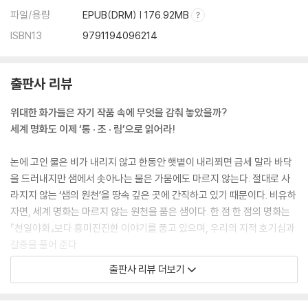
파일/용량
EPUB(DRM) | 176.92MB
50. 들라크루아의 [민중을 이끄는 자유의 여신] 실제 모델이 세탁부로 일
하는 젊은 여성이었다는데?
ISBN13
9791194096214
51. 당대 농민의 삶을 사실적으로 표현한 밀레의 [이삭 줍는 여인]이 ‘추한
그림’으로 낙인찍힌 이유는?
출판사 리뷰
52. 모네의 [인상, 해돋이]는 왜 당대 비평가뿐 아니라 대중에게도 비웃음
을 사며 외면당했을까?
위대한 화가들은 자기 작품 속에 무엇을 감춰 놓았을까?
53. 마네의 [올랭피아]가 19세기 후반 프랑스 사회를 발칵 뒤집어 놓은 까
세계 명화도 이제 ‘통 · 조 · 림’으로 읽어라!
닭은?
54. [다연발 총] 스케치 등에서 선보인 다빈치의 아이디어가 실용화되었
논에 고인 물은 비가 내리지 않고 한동안 햇볕이 내리쬐면 금세 말라 바닥
다면 세계 전쟁사를 다시 써야 했을 수도 있다?
을 드러내지만 샘에서 솟아나는 물은 가뭄에도 마르지 않는다. 절대로 사
55. 마티스의 [춤] 3부작 중 하나만 미완성으로 남은 수수께끼는?
라지지 않는 ‘샘의 원천’을 땅속 깊은 곳에 간직하고 있기 때문이다. 비유하
56. 고야는 왜 [카를로스 4세 가족]의 왕과 왕비 사이에 부자연스러운 공
자면, 세계 명화는 마르지 않는 원천을 품은 샘이다. 한 점 한 점의 명화는
간을 비워 두었을까?
『천일야화』보다 흥미진진한 이야기를 품고 있으며, 우리의 지적 호기심과
57. 서양 미술사에서 가장 상습적으로 마감일을 어긴 뜻밖의 화가는?
갈증을 풀어 준다.
58. 크라나흐의 [비너스]는 체계적인 시스템 속에서 대량 생산된 그림이
라는데?
출판사 리뷰 더보기
사람과나무사이가 출간한 『세계 명화 잡학사전 통조림』은 세계 명화 89점
59. 뒤샹이 미술 전시회에 ‘남성용 소변기’를 작품으로 출품한 의도는?
에 감춰진 놀라운 비밀과 상상을 초월하는 수수께끼, 신비로운 메시지를
60. [오필리아]의 화가 밀레이는 왜 모델의 부모에게 고소당했을까?