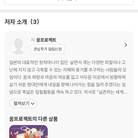
라진 기둥’의 비밀은?
4. [그리스도의 십자가형]은 라파엘로가 아닌 그의 스승 페루지노의 작품
이라는데?
저자 소개
3
5. 고야의 [1808년 5월 3일 마드리드, 또는 “학살”] 속 ‘흰 셔츠 입은 남
자’의 모델이 예수라고?
6. 피카소의 [게르니카]는 왜 망국민처럼 오랜 세월 고국에 돌아오지 못하
저
꿈프로젝트
고 국외를 떠돌아야 했을까?
관심작가 알림신청
7. 제리코는 왜 [메두사호의 뗏목]에 실제보다 5명이나 많은 20명의 배에
탄 사람’을 그렸을까?
일본의 대표적인 창작마니아 집단. 살면서 겪는 다양한 좌절이나 고
8. 밀레의 [씨 뿌리는 사람]은 미국 소장본과 일본 소장본 중 어느 것이 출
난에 지지 않고 극복할 수 있는 지혜와 용기를 추구하는 사람들의 모
세작일까?
임이다. 꿈과 희망과 마음의 여유를 잃고 어두운 미로에서 방황하며
9. 클림트는 왜 달콤한 키스 장면을 빌려 정반대되는 ‘죽음’을 암시했을까?
살기 쉬운 현대인에게 내일을 향해 나아가는 힘을 일러 주겠다는 일
10. 벨라스케스 [시녀들]의 진짜 주인공은 왕이나 왕비도, 시녀들도 아닌
념으로 폭넓은 집필활동을 계속 하고 있다. 저서로 『실존하는 세계의
벨라스케스 자신이었다고?
수수께와 불가사의』, 『세계명화의 수수께끼』, 『세계명곡의 수수께
펼쳐보기
11. 조토는 왜 [동방박사의 경배]에 베들레헴의 별 대신 ‘핼리혜성’을 그려
끼』, 『세상의 모든 미스터리 코드의 비밀과 불가사의』, 『2시간 만에
넣었을까?
읽는 세계의 명작』, 『재미있는 걸작소설 70권』, 『적극적인 사람으로
꿈프로젝트
의 다른 상품
12. 보티첼리는 역설적으로 자신의 최고 걸작 [비너스의 탄생]으로 인해
인정받는 기술』, 『품위 있는 사람이 되는 기술』
인생 말년에 명성을 잃었다는데?
13. 모로가 [출현]에서 세례 요한의 잘린 목이 공중에 떠 있는 장면을 묘사