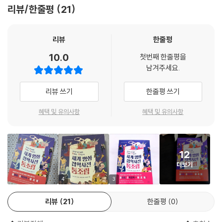
조심스럽게 들춰낸다. 또 무심코 지나쳤던 그림 속 작은 사물, 인물, 배경이
리뷰/한줄평
21
암시하는 죽음과 운명, 화가와 모델의 파란만장한 인생 이야기를 들려준
Chapter 5. 홀바인이 [대사들]에 ‘해골’ 이미지를 은밀히 숨겨 놓은 이
다. 이 책에는 거장들이 그림을 그릴 때 사용한 특별한 기법과 시대마다 명
유는?
화가 말려든 일대 스캔들을 비롯해 명화에 대한 우리 상식의 허를 찌르고
리뷰
한줄평
통념을 깨뜨리는 기상천외한 이야기가 빼곡하게 담겨 있다.
61. 17세기 화가 페르메이르가 [우유 따르는 여인]을 그릴 때 ‘카메라’를
10.0
첫번째 한줄평을
사용했다고?
남겨주세요.
이 책은 비유하자면, 89그루의 명화 이야기라는 나무로 이루어진 ‘숲’이자
62. 카라바조는 왜 [홀로페르네스의 목을 자르는 유디트]에서 목이 잘리
89가지 기상천외하고, 은밀하고, 흥미진진한 명화 이야기라는 재료로 만
는 홀로페르네스의 모델로 자신을 그렸을까?
리뷰 쓰기
한줄평 쓰기
들어진 ‘통조림’이다. 세계 명화도 ‘통째로, 조목조목 ― 통 · 조 · 림’ 방식으
63. ‘목욕하는 사람들’을 주제로 그림을 그리면서 세잔은 왜 실제 여성과
로 읽으면 지금까지 알지 못했던 진실들이 베일을 벗고 모습을 드러내기
작업하지 않고 상상으로 그렸을까?
혜택 및 유의사항
혜택 및 유의사항
시작한다. 일테면, 이런 질문을 던져 보자. ‘위대한 화가들은 자기 작품 속
64. 인생 만년에 르누아르가 움직이지 않는 손에 붓을 매달아 그린 [목욕
에 무엇을 은밀히 감춰 놓았을까?’
하는 사람들]이 ‘르누아르 미술 세계의 집대성’으로 평가받는 이유는?
65. 홀바인은 왜 [대사들]을 그리면서 ‘해골’ 이미지를 은밀히 숨겨 놓았을
12
· 달리는 왜 밀레의 [만종] 속 농부 부부가 감사 기도를 드리는 것이 아니라
까?
더보기
죽은 아들을 땅에 묻으며 슬퍼하는 것이라고 주장했을까?
66. 대낮에 출동하는 민병대를 그린 그림이 ‘야경’이라는 이름으로 불리게
4
3
된 이유는?
바르비종파를 대표하는 화가이자 ‘농민 화가’라는 별명으로도 유명한 인
67. 마네의 [폴리 베르제르의 바]에 그려진 거울에 비친 남자는 과연 화가
리뷰
21
한줄평
0
물, 장 프랑수아 밀레. [씨 뿌리는 사람], [이삭 줍는 여인] 등과 함께 [만
자신일까?
종]은 밀레가 남긴 최고 걸작으로 꼽힌다.
68. 브뤼헐은 왜 메소포타미아의 지구라트가 아닌 로마의 콜로세움을 모