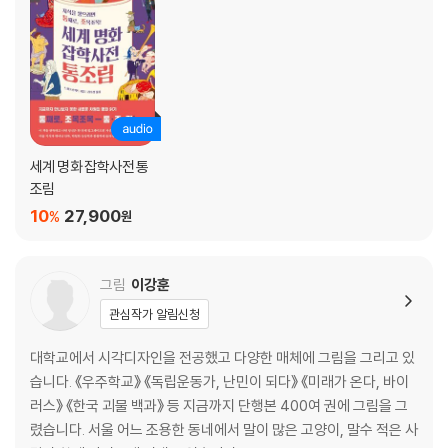
한 것은 ‘프랑스혁명’을 암시하기 위해서였다?
14. 르누아르가 [물랭 드 라 갈레트의 무도회]에서 파리 시민을 더할 나위
없이 생생하게 표현할 수 있었던 비결은?
15. 동생 테오의 아내 요한나가 없었다면 인류 역사상 가장 위대한 화가 중
하나로 칭송받는 빈센트 반 고흐도 없었다?
16. 무하가 창조한 세기의 걸작 [지스몽다]는 우연히 탄생한 작품이다?
세계 명화 잡학사전 통
Chapter 2. 다빈치는 왜 [최후의 만찬] 주요리로 양고기 대신 ‘생선’을
조림
그렸을까?
10
27,900
%
원
17. 페르메이르의 그림에는 왜 그토록 자주 ‘창문’이 등장할까?
18. 다빈치가 [최후의 만찬] 식탁에 주요리로 양고기 대신 ‘생선’을 그린 이
그림
이강훈
유는?
관심작가 알림신청
19. 미켈란젤로는 왜 [최후의 심판]에 등장하는 예수의 손동작을 기존 관
례와 반대로 그렸을까?
대학교에서 시각디자인을 전공했고 다양한 매체에 그림을 그리고 있
20. 그림 속 성모 마리아는 왜 거의 예외 없이 파란색 옷을 입고 있을까?
습니다. 《우주학교》 《독립운동가, 난민이 되다》 《미래가 온다, 바이
21. 보스의 [쾌락의 정원]에는 사람을 고문하는 악기가 있다?
러스》 《한국 괴물 백과》 등 지금까지 단행본 400여 권에 그림을 그
22. 다비드의 [마라의 죽음] 배경이 된 욕실에서는 무슨 일이 있었던 걸
렸습니다. 서울 어느 조용한 동네에서 말이 많은 고양이, 말수 적은 사
까?