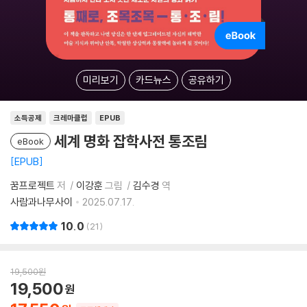
미리보기
카드뉴스
공유하기
소득공제
크레마클럽
EPUB
세계 명화 잡학사전 통조림
eBook
EPUB
꿈프로젝트
저
이강훈
그림
김수경
역
사람과나무사이
2025.07.17.
10.0
21
19,500
원
19,500