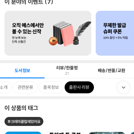
이 분야의 이벤트
7
리뷰/한줄평
도서정보
배송/반품/교환
21
 소개
관련분류
품목정보
출판사 리뷰
이 상품의 태그
#크레마클럽에있어요