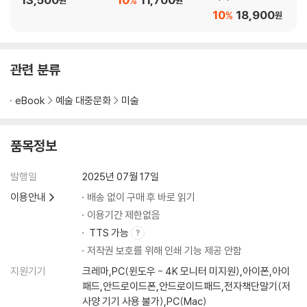
%
원
원
왜 다른 여성의 젖꼭지를 손에 쥐고 있을까?
10
18,900
%
원
43. 자기 작품 [독일 소녀]의 모델에게 프러포즈 받은 천재 화가 나오지로
는 어떻게 반응했을까?
44. 철학자 발랑슈가 다비드의 [쥘리에트 레카미에 초상] 속 주인공과 같
관련 분류
은 무덤에 묻힌 기상천외한 이유는?
45. 르누아르는 왜 지적인 여성을 극도로 싫어하고, ‘완벽하게 텅 빈 얼
eBook
예술 대중문화
미술
굴’의 여성을 좋아했을까?
46. 시게루가 [바다의 양식]을 완성한 다음 뒤늦게 자기 애인을 그려 넣은
이유는?
품목정보
Chapter 4. 들라크루아의 [민중을 이끄는 자유의 여신] 모델이 젊은 세
발행일
2025년 07월 17일
탁부였다?
이용안내
배송 없이 구매 후 바로 읽기
이용기간 제한없음
47. 앵그르의 [그랑드 오달리스크] 여주인공 척추뼈가 정상인보다 3개나
TTS 가능
더 많다고?
저작권 보호를 위해 인쇄 기능 제공 안함
48. 같은 해에 발표된 훨씬 선정적인 그림 [비너스의 탄생]은 찬사를 받았
지원기기
크레마,PC(윈도우 - 4K 모니터 미지원),아이폰,아이
는데, 마네의 [풀밭 위의 점심 식사]만 혹평에 시달린 이유는?
패드,안드로이드폰,안드로이드패드,전자책단말기(저
49. 동료 화가들이 피카소의 [아비뇽의 여인]을 보며 “피카소는 언젠가
사양 기기 사용 불가),PC(Mac)
자기 그림 뒤에서 목을 매달 것이다”라는 극언까지 서슴지 않은 이유는?