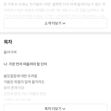
준 가족과 선생님, 친구들의 ‘사랑’, 불편한 다리 탓에 돌아다닐 수 없는 저
자에게 수많은 경험과 지혜를 선사한 ‘책’, 배우고 느낀 것을 실천하는 ‘용
기’, 마지막으로 어떤 직업을 가지든 그것에 담긴 의미가 중요하다는 사실
과 해야 할 일을 알려준 ‘소명’이다.
소개 더보기
소명이란 삶의 방향, 꿈을 이르는 말이다. 1년에 200회 이상의 강연을 다
니는 저자는 청중에게 ‘소명을 찾으라’고 말한다. 장애 탓에 수없이 넘어져
목차
많은 상처를 입어야 했던 삶, 그 모든 시련에도 다시 일어날 힘을 준 것이
바로 소명이기 때문이다.
들어가며
나: 가장 먼저 떠올려야 할 단어
쓸모없음에 대한 두려움
거듭된 좌절이 덮쳐 올지라도
꽃의 존재 이유
오만과 편견, 아니 차별과 편견
그래도 나나 되니까
꼬장꼬장한 이메일주소
목차 더보기