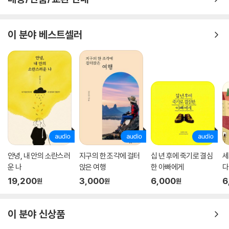
흔들리지만 무너지지 않아
소명의 길을 꾸준히 걷다 보면
이 분야 베스트셀러
언젠가 오답도 정답이 된다
고정욱 작가는 등단작인 소설 〈선험(先驗)〉을 집필할 때만 해도 주변에서
는 장애인이 등단해 활동을 잘할 수 있겠느냐는 말을 많이 들었다. 그럼에
도 장애인 작가로서 할 수 있는 소명이 있다고 믿고 꾸준히 글을 썼다.
저자는 2024년 한강 작가의 노벨문학상 수상이 부러웠다고 솔직히 고백
한다. ‘나도 저렇게 다른 사람들의 인정을 받으면 얼마나 좋을까?’ 하고 상
상하는데, 이내 고개를 저으며 마음을 다잡는다. 자신의 소명은 상을 받는
것이 아니라는 점을 상기한 것이다. 소명의 길을 묵묵히 걸어가자고 다시
안녕, 내 안의 소란스러
지구의 한 조각에 걸터
십 년 후에 죽기로 결심
세
글을 쓰던 그때 스웨덴에서 이메일을 한 통 받았다. 바로 ‘아스트리드 린드
운 나
앉은 여행
한 아빠에게
다
그렌 추모상(ALMA)’의 2025년도 후보에 선정됐다는 메일이었다. ALM
19,200
3,000
6,000
6
원
원
원
A는 스웨덴의 아동문학가 아스트리드 린드그렌을 기리기 위해 만들어진
상으로 ‘아동·청소년 문학계의 노벨상’으로 불린다. 저자는 꾸준히 소명의
길을 닦았을 뿐인데 분수에 넘치는 상의 후보가 됐다며 깜짝 놀란다.
이 분야 신상품