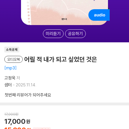
미리듣기
공유하기
소득공제
어릴 적 내가 되고 싶었던 것은
오디오북
mp3
고정욱
저
샘터
2025.11.14.
첫번째 리뷰어가 되어주세요
17,000
원
17,000