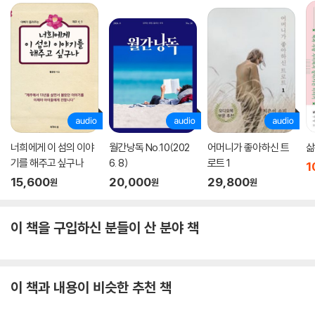
자신의 경우처럼, 저자는 모든 사람이 소명을 찾아 느리더라도 한 걸음 한
걸음 나아가다 보면 언젠가 길이 보일 것이라고 말한다. 주변에서 모두 틀
린 길이라 할지라도 꾸준히 걷다 보면 맞는 길이 된다는 뜻이다. 아직 하고
싶은 것을 모르는 사람들의 마음속에는 찾지 못한 소명, 즉 다시 일어날 힘
이 숨어 있다고 믿는 저자는 무너지고 좌절하더라도 포기하지 말고 작은
희망을 품으라는 메시지를 전한다.
너희에게 이 섬의 이야
월간낭독 No.10(202
어머니가 좋아하신 트
삶
기를 해주고 싶구나
6. 8)
로트 1
1
15,600
20,000
29,800
원
원
원
이 책을 구입하신 분들이 산 분야 책
이 책과 내용이 비슷한 추천 책