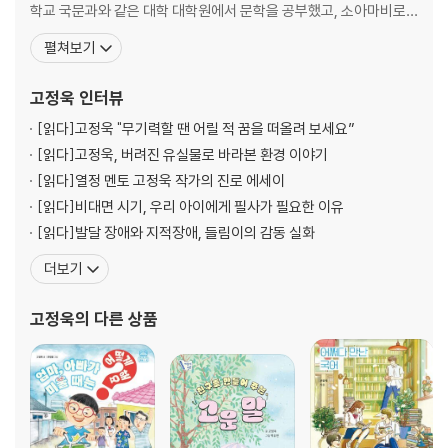
지금의 나를 만든 힘
학교 국문과와 같은 대학 대학원에서 문학을 공부했고, 소아마비로
책에서 발견한 길
인해 중증 장애를 갖게 되었지만 각종 사회활동으로 장애인이 차별
펼쳐보기
만화책도 책이다
받지 않는 세상을 만들기 위해 노력하고 있다. 문화일보 신춘문예에
꿈의 궁전, 도서관
단편소설이 당선되어 작가가 되었고, 장애인을 소재로 한 동화를 많
고정욱
인터뷰
책이 사라진 세상
이 발표해 새로운 장르를 개척했다는 평가를 받는다. 『
[읽다]
고정욱 "무기력할 땐 어릴 적 꿈을 떠올려 보세요”
책 쓰는 마음
모두가 공감할 수 있는 글
[읽다]
고정욱, 버려진 유실물로 바라본 환경 이야기
연필의 역할
[읽다]
열정 멘토 고정욱 작가의 진로 에세이
새 신문, 새 작품 그리고 새 삶
[읽다]
비대면 시기, 우리 아이에게 필사가 필요한 이유
[읽다]
발달 장애와 지적장애, 들림이의 감동 실화
용기: 변화를 이끌어 내는 단어
더보기
고마운 결핍
고정욱
의 다른 상품
울보였던 아이
두만강 흐르듯이
작가만의 초능력
틀 밖으로 나갈 결심
작지만 강한 대화
홍보하는 자동차