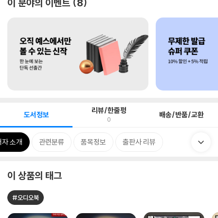
이 분야의 이벤트
8
리뷰/한줄평
도서정보
배송/반품/교환
0
저자 소개
관련분류
품목정보
출판사 리뷰
이 상품의 태그
#오디오북