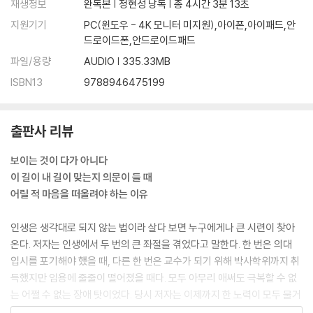
재생정보
완독본 | 정현성 낭독 | 총 4시간 3분 13초
지원기기
PC(윈도우 - 4K 모니터 미지원),아이폰,아이패드,안
드로이드폰,안드로이드패드
파일/용량
AUDIO | 335.33MB
ISBN13
9788946475199
출판사 리뷰
보이는 것이 다가 아니다
이 길이 내 길이 맞는지 의문이 들 때
어릴 적 마음을 떠올려야 하는 이유
인생은 생각대로 되지 않는 법이라 살다 보면 누구에게나 큰 시련이 찾아
온다. 저자는 인생에서 두 번의 큰 좌절을 겪었다고 말한다. 한 번은 의대
입시를 포기해야 했을 때, 다른 한 번은 교수가 되기 위해 박사학위까지 취
득했지만 임용에 줄줄이 떨어졌을 때다. 모두 아무리 애써도 극복할 수 없
는 어쩔 수 없는 장애 탓이었다. 당시 저자는 이제까지 한 노력이 모두 물거
품이 됐다는 허무함과 앞으로 ‘나이 서른이 넘어 다른 하고 싶은 일도 없는