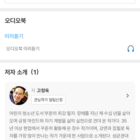
행복의 기준
예상치 못한 소식
헬렌 켈러와 나
오디오북
사랑: 상처를 치유하는 단어
미리듣기
포클레인과 무게추의 관계
오디오북 미리듣기
가방 들어 주는 가족
우주에서 가장 강력한 힘
어릴 적 소원
저자 소개
1
멘토 이야기
진정한 친구
저
고정욱
사라진 단체 메신저 방
내 곁의 도반
관심작가 알림신청
익명의 선행자
도움의 나비효과
어린이 청소년 도서 부문의 최강 필자. 장애를 지닌 채 수십 년을 살아
오며 긍정 마인드와 자기 계발을 삶의 실천으로 견뎌 온 작가다. 35
책: 인생의 변환점이 되는 단어
년 이상 현업에서 꾸준히 활동해 온 장수 작가이며, 강연과 집필로 독
자를 가장 많이 만나는 작가 가운데 한 사람으로 소개된다. 성균관대