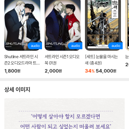
Shutline 셔트라인 시
셔트라인 시즌1 오디오
[세트] 눈물을 마시는
눈
즌2 오디오드라마 트랙
북 01권
새 (총4권)
2
01
1,800
2,000
34
54,000
%
원
원
원
상세 이미지