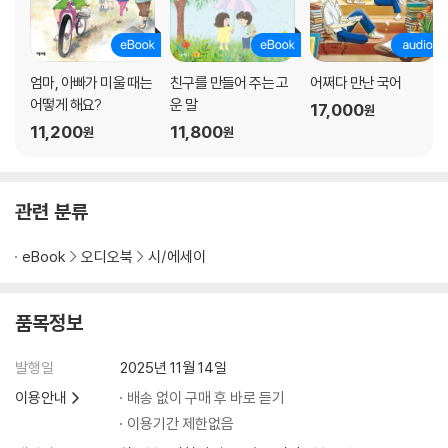
에너지 창고
직업은 바꾸라고 있는 것
엄마, 아빠가 미울 때는
친구를 만들어 주는 고
어쩌다 만난 국어
소명: 삶을 충만하게 만드는 단어
어떻게 해요?
운 말
17,000
원
11,200
11,800
원
원
헬렌 켈러와 은총이
언행일치
내가 꿈꾸는 세상
관련 분류
돌아다님의 행복
손을 내미는 것만으로
eBook
오디오북
시/에세이
어떤 소녀의 마음속 이야기
눈물 흘린 아이
미래를 위한 약속
품목정보
꾸준히 또 꾸준히
발행일
2025년 11월 14일
이용안내
배송 없이 구매 후 바로 듣기
이용기간 제한없음