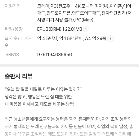
지원기기
크레마,PC(윈도우 - 4K 모니터 미지원),아이폰,아이
패드,안드로이드폰,안드로이드패드,전자책단말기(저
사양 기기 사용 불가),PC(Mac)
파일/용량
EPUB(DRM) | 22.81MB
글자 수/ 페이지
약 4.5만자, 약 1.5만 단어, A4 약 29쪽
수
ISBN13
9791194636656
출판사 리뷰
“오늘 할 일을 내일로 미루는 이유는 뭘까?”
생각은 많고, 행동은 느린 십 대를 위한
내 마음을 이해하고 태도를 바꾸는 방법
최근 청소년들에게 요구되는 능력은 ‘자기 통제력’이다. 자기 조절 능력인
자기 통제력은 또래 친구들과의 차이를 만들어 내며, 학업의 목표 달성, 충
동이나 욕구를 조절하는 데도 도움이 된다. 또한 감정과 스트레스 관리에