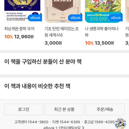
최상위권 중학 국어
기초 탄탄 재미있는 초
나 생명과학 좋아하나
기
등 세계사 6
봐
등
10
12,960
%
원
3,000
10
13,500
3
%
원
원
이 책을 구입하신 분들이 산 분야 책
이 책과 내용이 비슷한 추천 책
로그인
최근 본 상품
주문/배송
고객센터 1544-3800
티켓 1544-6399
중고샵 1566-4295
eBook 1:1문의/채팅상담