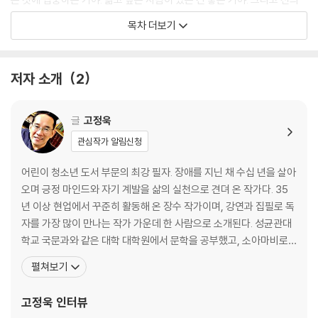
의 경쟁자가 있는 것도 좋은 거고. 멘토가 있는 것도 매우 좋아. 하지만 누
목차 더보기
군가와 똑같아지려고 애쓰는 건 좋지 않아. 나와 그 사람은 다르니까. 그래
서 나의 고유한 장점을 발견하는 자기 대화가 필요해.
--- 본문 「나와의 긍정적인 대화가 가지는 힘」중에서
저자 소개
2
걱정과 두려움은 시작하기 전에는 크게 보이지만, 막상 부딪혀 보면 할 만
해. “시작이 반”이라는 말은 괜히 있는 게 아니라니까. 머릿속으로 걱정만
글
고정욱
하지 말고, 일단 시작해 보면 스스로도 놀랄 만큼 쉽게 해결되는 일이 의외
관심작가 알림신청
로 많아. 나를 돕는 손길이 어디에나 있다는 것도 알게 되고. 그러니 걱정부
터 하지 마. 하려던 걸 멈추지도 말고. 방법은 찾으면 얼마든지 생겨. 오늘,
어린이 청소년 도서 부문의 최강 필자. 장애를 지닌 채 수십 년을 살아
지금 당장 시작부터 해 보자고!
오며 긍정 마인드와 자기 계발을 삶의 실천으로 견뎌 온 작가다. 35
--- 본문 「막상 시작해 보면 방법은 생겨」중에서
년 이상 현업에서 꾸준히 활동해 온 장수 작가이며, 강연과 집필로 독
자를 가장 많이 만나는 작가 가운데 한 사람으로 소개된다. 성균관대
나는 “새 술은 새 부대에 담아야 한다”라는 말을 좋아해. 인생을 살면서 우
학교 국문과와 같은 대학 대학원에서 문학을 공부했고, 소아마비로
리는 수없이 많은 계획을 세워. 그리고 그 계획을 실행하다 안 되면 바꿀 수
인해 중증 장애를 갖게 되었지만 각종 사회활동으로 장애인이 차별
펼쳐보기
도 있는 거야. 과감하게 수정하고 위기를 극복하는 게 더 중요해. 아무리 좋
받지 않는 세상을 만들기 위해 노력하고 있다. 문화일보 신춘문예에
아하는 볼펜이라도 잉크가 굳어서 잘 안 나오면 그것을 붙잡고 끙끙댈 필
단편소설이 당선되어 작가가 되었고, 장애인을 소재로 한 동화를 많
고정욱
인터뷰
요가 없어. 새 볼펜은 주위에 얼마든지 많잖아.
이 발표해 새로운 장르를 개척했다는 평가를 받는다. 『