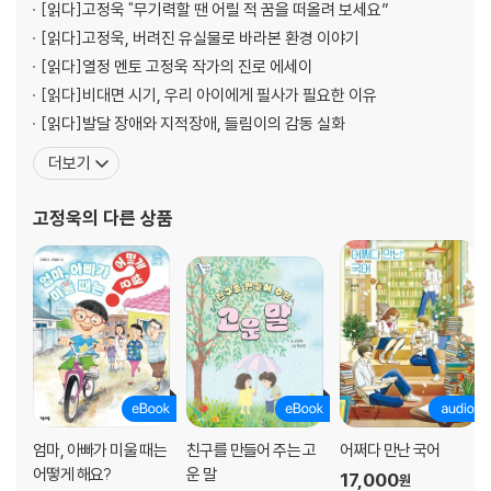
--- 본문 「우리에게 볼펜은 많아」중에서
[읽다]
고정욱 "무기력할 땐 어릴 적 꿈을 떠올려 보세요”
[읽다]
고정욱, 버려진 유실물로 바라본 환경 이야기
휴식은 지친 몸과 마음을 회복시키는 시간이야. 바쁘게 달려온 시간 속에
[읽다]
열정 멘토 고정욱 작가의 진로 에세이
서 잠시 멈춰 숨을 고르며 에너지를 충전해. 멈춤처럼 보이지만, 사실은 창
[읽다]
비대면 시기, 우리 아이에게 필사가 필요한 이유
의적인 생각이 싹트는 중요한 순간이야. 머리를 비우고 한 걸음 물러나 있
[읽다]
발달 장애와 지적장애, 들림이의 감동 실화
을 때, 문제의 해법이나 새로운 아이디어가 떠오르기도 하거든. 그래서 ‘멈
더보기
춤’도 아주 좋은 ‘행동’인 거야.
고정욱
의 다른 상품
엄마, 아빠가 미울 때는
친구를 만들어 주는 고
어쩌다 만난 국어
어떻게 해요?
운 말
17,000
원