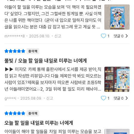
아들이 할 일을 미루는 모습을 보며 ‘이 책이 꼭 필요하겠
다’ 싶었다. 그렇지만, 그건 그럴싸한 핑계일 뿐. 사실 이책
‘오늘도 미루고야 말았네!’ 자책하며 후회한 경험이 누구나 있을 것이다. 특
은 나를 위한 책이었다. (굳이 내 입으로 말하지 않아도 이
별히 중학교로 올라가면서부터는 공부해야 하는 과목이 늘고, 다녀야 할
글을 읽으시는 분은 대충 감 잡고 빙그레 웃고 계실 듯 ^^
학원도 많아지고, 남보다 탁월한 재능과 실력을 갖춰야 하다 보니, 정해진
) 고정욱 작가의 ＜오늘 할 일을 내일로 미루는 너에게＞
시간은 한정적인데 끝내야 할 일이 부담스러울 정도로 많다. 그렇다 보니
m*******8
2025.08.10.
신고
1
댓글
0
는 단순히 미루기를 고치자는 자기계발서가 아니다. ‘왜’
십 대 청소년들이 부모님, 선생님과 갈등을 일으키는 주요 원인이 바로, 오
내가, 혹은 우리 아이가 일
늘의 할 일을 다 끝내지 못해서이다.
종이책
풀빛 / 오늘 할 일을 내일로 미루는 너에게
저자는 ‘오늘’을 대하는 태도가 중요하다고 말한다. 그리고 ‘오늘의 나’보다
▶▶ 미자모 카페 통해 출판사에서 도서를 제공 받아,직
‘내일의 나’를 좀 더 발전시키고 싶다면 지금까지 해 온 생각, 방법, 행동을
접 읽고 작성한 리뷰입니다. 다들 제목만 딱 봐도 떠오르는
모두 바꿔야 한다고 말한다.
사람이 있죠?제목을 보자마자 떠오른 사람바로 초등5학
책 속엔 저자가 미리 밑줄 그어 놓은 메시지들이 있는데, 그 부분을 주의 깊
년 아들래미였어요;;;2, 3일 뒤에 할 일도 미리 해놔야두
게 살펴보면서 나만의 밑줄 긋기 독서를 하면 좋다. 연필을 손에 쥐고서 마
발 뻗고 편히 잠잘 수 있는 성격인 여자사람인 나...오늘 할
g****i
2025.08.09.
신고
1
댓글
0
음에 울림을 주는 문장에 줄을 치면서 읽으면 더욱 효과 있는 자기계발 독
일을 내일로 미루는 남자사람인 아들의 태도와 행동은언
서가 될 것이다.
제나 이해할 수 없는 행동이였어요그
종이책
오늘 할 일을 내일로 미루는 너에게
아이들이 해야 할 일들을 차일 피일 미루는 모습을 보고