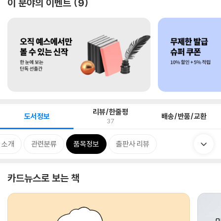
이 분야의 이벤트
9
리뷰/한줄평
도서정보
배송/반품/교환
37
 소개
관련분류
품목정보
출판사 리뷰
카드뉴스로 보는 책