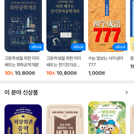
고등학생을 위한 미리
고등학생을 위한 미리
수능 잘보는 사자성어
중
배우는 화학공학개론
배우는 전기전자공학
777
1
개론
10
10,800
10
10,800
1,000
%
%
원
원
원
이 분야 신상품