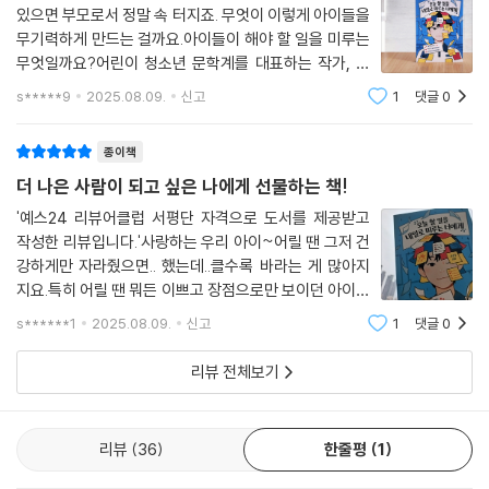
있으면 부모로서 정말 속 터지죠. 무엇이 이렇게 아이들을
무기력하게 만드는 걸까요.아이들이 해야 할 일을 미루는
무엇일까요?어린이 청소년 문학계를 대표하는 작가, 고
정욱 님의 ＜ 오늘 할 일을 내일로 미루는 너에게 ＞ 책을
s*****9
2025.08.09.
신고
1
댓글
0
소개 드립니다!작가님의 이름이 생소하여 찾아보다가 깜
짝 놀랐어요. 정말 많은 책을 내셨더라고요
종이책
더 나은 사람이 되고 싶은 나에게 선물하는 책!
'예스24 리뷰어클럽 서평단 자격으로 도서를 제공받고
작성한 리뷰입니다.' 사랑하는 우리 아이~어릴 땐 그저 건
강하게만 자라줬으면.. 했는데..클수록 바라는 게 많아지
지요.특히 어릴 땐 뭐든 이쁘고 장점으로만 보이던 아이의
행동들이사춘기가 오니 단점만 자꾸 눈에 띄어 잔소리가
s******1
2025.08.09.
신고
1
댓글
0
늘게 되더라고요. 😭그런데 그 눈에 띄는 단점들이 사실
은 저의 단점이었어요.바로 오늘 할 일
리뷰 전체보기
리뷰
36
한줄평
1