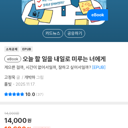
카드뉴스
공유하기
소득공제
EPUB
오늘 할 일을 내일로 미루는 너에게
eBook
게으른 걸까, 시간이 없어서일까, 잘하고 싶어서일까?
EPUB
고정욱
글
개박하
그림
풀빛
2025.11.17.
10.0
37
14,000
원
14,000