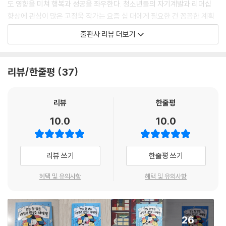
도 영향을 미쳐 행복과 성공을 좌우한다. 청소년들의 자기계발과 리더십
향상에 관심이 많은 고정욱 작가는 요즘 십 대에게 필요한 건 꼼꼼한 계획
이 아니라, 자기 통제력이라고 말한다. 자기 통제력을 갖추기 위해서는 스
출판사 리뷰 더보기
스로 마음을 탐색해서 내가 왜 오늘 할 일을 매번 내일로 미루는지 깨닫는
게 먼저이고, 이후에 생각을 바꾸고, 행동을 바꾸고, 방법을 바꿔야 한다는
것이다.
리뷰/한줄평
37
《오늘 할 일을 내일로 미루는 너에게》는 청소년들이 자기 통제력을 키울
수 있게 구성돼 있으며, 단편 에세이 형식이라서 읽는 재미도 크다. 저자는
리뷰
한줄평
직접 경험한 다양한 시행착오와 웃음 가득한 실수, 그리고 가슴 따뜻한 사
10.0
10.0
람들로부터 받은 위로, 성공한 사람들의 피땀 눈물이 가득한 노력을 소개
해 독자가 따라 하고 싶게 도전 욕구를 불러일으키는데, 그 어떤 따가운 잔
소리보다 효과 만점이다.
리뷰 쓰기
한줄평 쓰기
‘게으른 완벽주의’부터 ‘잔걱정’과 ‘무기력’까지
혜택 및 유의사항
혜택 및 유의사항
시간 관리와 마음 관리가 중요한 십 대에게
지금 필요한 생각 개조! 방법 개조! 행동 개조!
26
오늘 해야 할 일을 내일로 미루는 이유를 자세히 살펴보면, 게을러서가 아