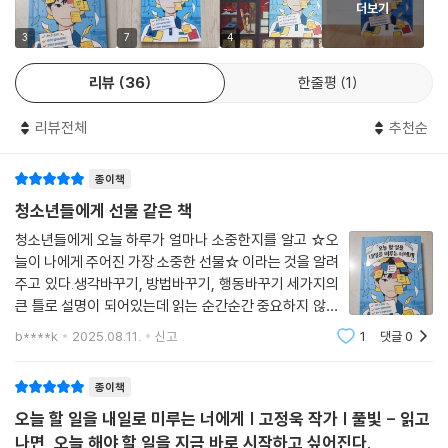
더보기
닌 경우가 의외로 많다. 유형을 살펴보면 게으른 완벽주의자, 과다 열정, 시
간 관리 실패, 잔걱정, 무기력, 스릴을 즐기는 성향 등이 있다. 이 중에 두 가
3
7
4
지 성향만 함께 가지고 있어도 매번 미루게 되는데, 나는 어떤 성향인지를
리뷰
36
한줄평
1
이해한다면 해결책도 스스로 찾을 수 있을 것이다.
리뷰전체
추천순
[게으른 완벽주의자] 준비가 확실해야 시작할 수 있다
[과다 열정] 잘하고 싶은데 뭐부터 해야 할지 모르겠다
종이책
[시간 관리 실패] 항상 바쁘고 할 일이 많아서 힘들다
[잔걱정] 실수하면 어쩌나 하는 두려움과 불안이 있다
청소년들에게 선물 같은 책
[무기력] 다 귀찮고, 즐겁지 않고, 아무것도 하기 싫다
청소년들에게 오늘 하루가 얼마나 소중한지를 알고 ☆오
[스릴] 할 수 있다는 자신감, 마감의 긴박함을 즐긴다
늘이 나에게 주어진 가장 소중한 선물☆ 이라는 것을 알려
주고 있다.생각바꾸기, 방법바꾸기, 행동바꾸기 세가지의
이 책은 십 대 청소년에겐 내 마음을 스스로 알고 달라질 수 있게 도와주고,
큰 틀로 설명이 되어있는데 읽는 순간순간 중요하지 않는
학부모와 선생님들에겐 우리 아이를 이해하고 대화를 시작할 수 있는 계기
말이 없을 정도로 설득력있게 설명되어 있어 고정욱 작가
b****k
2025.08.11.
신고
1
댓글
0
님 글의 매력을 다시 한번 느끼게 되었다.청소년들 뿐만
를 만들어 줄 것이다.
아니라 나에게~~우리들에게 필요한 이야기
종이책
십 대에게 꼭 필요한 ‘자기 통제력’
오늘 할 일을 내일로 미루는 너에게 | 고정욱 작가 | 풀빛 - 읽고
‘오늘’을 대하는 ‘태도’가 인생을 결정한다!
나면, 오늘 해야 할 일을 지금 바로 시작하고 싶어진다.
밑줄 긋기 독서가 하고 싶어지는 책