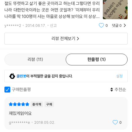
절도 뚜렷하고 살기 좋은 곳이라고 하는데 그렇다면 우리
께 제시함으로써 우리 사회가 초고령화 사회로 변하고 있음을 한눈에 보여
나라 대한민국이라는 곳은 어떤 곳일까? '이제부터 우리
주고, ‘잘사는 사람과 가난한 사람’에서는 양극화 현상을 설명하는 사례로,
나라를 딱 100명이 사는 마을로 상상해 보아요.이 상상의
가장 잘사는 10가구와 가장 가난한 가구 10가구의 한 달 소득 차이를 제시
마을에서 1명의 사람은 실제 세계에서 약 50만 명을 말하
해 빈부의 격차를 실감나게 그려 낸다.
y******2
2014.06.17.
신고
0
댓글
0
는 거에요.' 라는 가정과 통계로 배우는 대한민국이다. 한
이런 예시를 통해 아이들은 교과서와 신문, 뉴스를 통해 접했던 사회 현상
참 크는 아이들은 숫자공부를 재밌어 하기
리뷰 전체보기
들을 좀 더 구체화시켜 바라볼 수 있고, 그런 사회 현상이 나의 삶에 구체적
으로 어떤 영향을 미치고 있는지도 생각해 볼 수 있다. 그리고 각각의 사례
들이 숫자로 명확하게 제시되어 있기 때문에 그래프로 표현하기가 용이하
리뷰
11
한줄평
1
다. 학교나 가정에서 아이들과 함께 책을 읽고 그래프를 그려 보는 독후 활
동을 해 볼 수 있다.
클린봇
이 부적절한 글을 감지 중입니다.
설정
구매한줄평
추천순
종이책
구매
재밌게읽어요
g********e
2018.05.02.
0