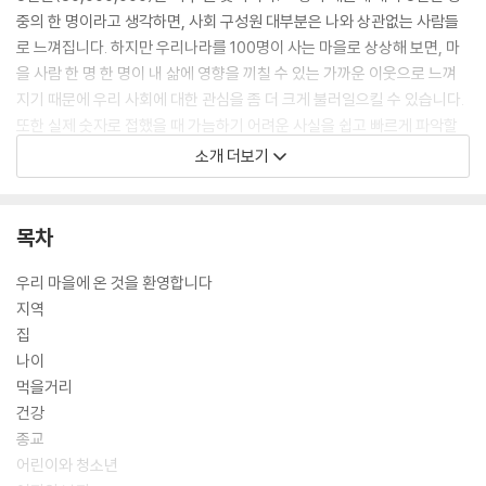
중의 한 명이라고 생각하면, 사회 구성원 대부분은 나와 상관없는 사람들
로 느껴집니다. 하지만 우리나라를 100명이 사는 마을로 상상해 보면, 마
을 사람 한 명 한 명이 내 삶에 영향을 끼칠 수 있는 가까운 이웃으로 느껴
지기 때문에 우리 사회에 대한 관심을 좀 더 크게 불러일으킬 수 있습니다.
또한 실제 숫자로 접했을 때 가늠하기 어려운 사실을 쉽고 빠르게 파악할
수 있기 때문에 인구 문제나 주택 문제, 환경오염, 식습관의 변화, 에너지
소개 더보기
문제 등 우리 사회의 다양한 현상과 문제들을 한눈에 들여다볼 수 있습니
다.
목차
우리 마을에 온 것을 환영합니다
이를테면, 5천만 명 중에 자기 집에 사는 사람이 2천7백만 명이라고 말하
지역
는 것보다, 마을 사람들 100명 가운데 54명이 자기 집에 산다고 말하는 게
집
훨씬 더 쉽고 명확하게 다가올 뿐 아니라 집이 없는 사람이 46명이라는 사
나이
실까지 어렵지 않게 파악할 수 있습니다. 또한 46명은 왜 자기 집이 없는
먹을거리
지, 마을 사람 모두가 자기 집에서 살려면 어떤 노력을 해야 하는지도 더불
건강
어 생각해 볼 수 있습니다.
종교
어린이와 청소년