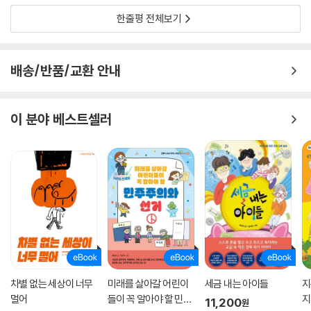
한줄평 전체보기
배송/반품/교환 안내
이 분야 베스트셀러
차별 없는 세상이 너무
미래를 살아갈 어린이
세금 내는 아이들
지
멀어
들이 꼭 알아야 할 민주
지
11,200
원