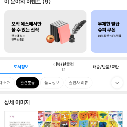
이 분야의 이벤트
9
리뷰/한줄평
도서정보
배송/반품/교환
12
자 소개
관련분류
품목정보
출판사 리뷰
상세 이미지