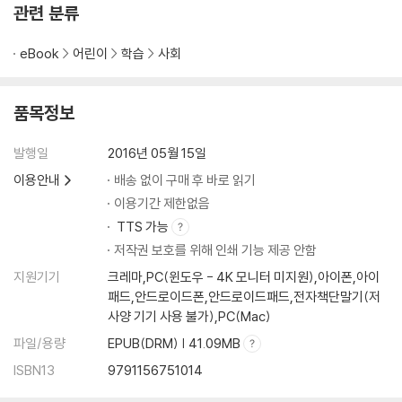
관련 분류
eBook
어린이
학습
사회
품목정보
발행일
2016년 05월 15일
이용안내
배송 없이 구매 후 바로 읽기
이용기간 제한없음
TTS 가능
저작권 보호를 위해 인쇄 기능 제공 안함
지원기기
크레마,PC(윈도우 - 4K 모니터 미지원),아이폰,아이
패드,안드로이드폰,안드로이드패드,전자책단말기(저
사양 기기 사용 불가),PC(Mac)
파일/용량
EPUB(DRM) | 41.09MB
ISBN13
9791156751014