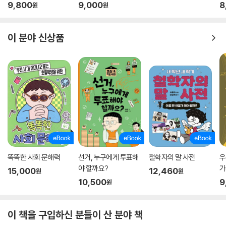
주의와 선거
물
9,800
9,000
8
원
원
이 분야 신상품
똑똑한 사회 문해력
선거, 누구에게 투표해
철학자의 말 사전
우
야 할까요?
가
15,000
12,460
원
원
념
10,500
9
원
이 책을 구입하신 분들이 산 분야 책