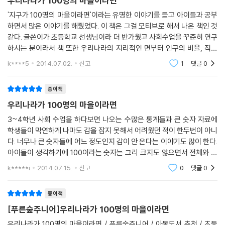
우리나라가 100명의 마을이라면
고 차이가 생겨난 배경을 이해하고 그것을 개선할 방법을 모색할 수 있어
'지구가 100명의 마을이라면'이라는 유명한 이야기를 듣고 아이들과 공부
야 한다. 이 책은 우리 사회 다양한 구성원들의 삶을 깊이 있게 들여다보고,
하면서 많은 이야기를 해줬었다. 이 책은 그걸 모티브로 해서 나온 책인 것
더불어 사는 사회로 나아가기 위한 다채로운 생각거리를 던져 준다.
같다. 글쓴이가 초등학교 선생님이라 더 반가웠고 사회수업을 꾸준히 연구
하시는 분이라서 책 또한 우리나라의 지리적인 면부터 인구의 비율, 직업
?모든 사람이 자기 집에서 살 수 있을 만큼 집이 충분히 있는데, 왜 집이 없
등에 대해서 이해하기 쉽게 소개해주셨다. 뒷에 나온 어른들을 위한 가이
k****5
2014.07.02.
신고
1
댓글
0
드를 제시
어 고통받는 사람들이 있을까?
?우리나라 아이들은 교육 수준과 물질적 만족 지수는 높지만 주관적인 행
종이책
복 지수는 낮다. 아이들이 행복한 사회가 되려면 어떤 노력이 필요할까?
우리나라가 100명의 마을이라면
?여자는 왜 약자일까? 성이 다르다는 이유로 차별받지 않으려면 어떤 제
도 가 필요할까?
3~4학년 사회 수업을 하다보면 나오는 수많은 통계들과 큰 숫자 자료에
학생들이 막연하게 나마도 감을 잡지 못해서 어려웠던 적이 한두번이 아니
?동물들이 행복하고 건강하게 자라야 그걸 먹는 인간도 건강하지 않을까?
다. 너무나 큰 숫자들에 어느 정도인지 감이 안 온다는 이야기도 많이 한다.
그러기 위해서 어떤 노력이 필요할까?
아이들이 생각하기에 100이라는 숫자는 그리 크지도 않으면서 전체와 부
?잘사는 사람과 가난한 사람들이 더불어 잘 살아가려면 어떻게 하면 좋을
분의 관계를 어는 정도 이해하는 중학년 정도 아이들에게 우리나라에 대해
까?
k*****i
2014.07.15.
신고
0
댓글
0
한 눈에 알
?원자력 발전소가 왜 문제일까? 바람, 물, 햇빛 같은 미래 에너지가 대체
에너지로 떠올랐지만 왜 널리 쓰이지 못할까?
종이책
[푸른숲주니어]우리나라가 100명의 마을이라면
물론 이 질문들은 지금 당장 해결할 수 있는 것은 아니다. 하지만 이 질문에
우리나라가 100명의 마을이라면 / 푸른숲주니어 / 아동도서 추천 / 초등