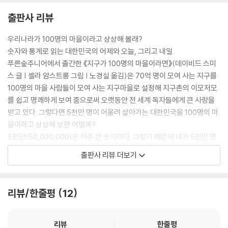
출판사 리뷰
우리나라가 100명의 마을이라고 상상해 볼래?
숫자와 통계로 읽는 대한민국의 어제와 오늘, 그리고 내일
푸른숲주니어에서 출간한 《지구가 100명의 마을이라면》(데이비드 스미
스 글 | 셸라 암스트롱 그림 | 노경실 옮김)은 70억 명이 모여 사는 지구를
100명의 마을 사람들이 모여 사는 지구마을로 설정해 지구촌의 이모저모
를 쉽고 명쾌하게 보여 줌으로써 오랫동안 전 세계 독자들에게 큰 사랑을
받고 있다. 그렇다면 5천만 명이 어울려 살아가는 대한민국을 100명의 마
을이라고 상상해 보면 어떨까?
5천만(50,000,000)은 아주 큰 숫자이다. 그렇기 때문에 내가 5천만 명
중의 한 명이라고 생각하면, 사회 구성원 대부분은 나와 상관없는 사람들
출판사 리뷰 더보기
로 느껴진다. 하지만 우리나라를 100명이 사는 마을로 상상해 보면, 마을
사람 한 명 한 명이 내 삶에 영향을 끼칠 수 있는 가까운 이웃으로 느껴지기
때문에 우리 사회에 대한 관심을 좀 더 크게 불러일으킬 수 있다. 또한 실제
리뷰/한줄평
12
숫자로 접했을 때 가늠하기 어려운 사실을 쉽고 빠르게 파악할 수 있기 때
문에 인구 문제나 주택 문제, 환경오염, 식습관의 변화, 에너지 문제 등 우
리 사회의 다양한 현상과 문제들을 한눈에 들여다볼 수 있다.
리뷰
한줄평