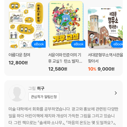
아름다운 참여
서윤이와 민준이의 기
서대문형무소역사관을
후 교실 1 : 탄소 발자국
찾아서
12,800
원
을 지워라
12,580
10
9,000
%
원
원
그림
허구
관심작가 알림신청
미술 대학에서 회화를 공부하였습니다. 광고와 홍보에 관련된 다양한
일을 하다 어린이책에 재치와 개성이 가득한 그림을 그리고 있습니
다. 그린 책으로는 『솔새와 소나무』, 『마음의 온도는 몇 도일까요?』,