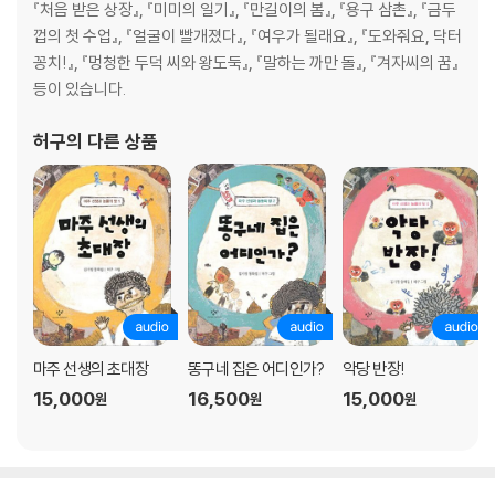
『처음 받은 상장』, 『미미의 일기』, 『만길이의 봄』, 『용구 삼촌』, 『금두
껍의 첫 수업』, 『얼굴이 빨개졌다』, 『여우가 될래요』, 『도와줘요, 닥터
꽁치!』, 『멍청한 두덕 씨와 왕도둑』, 『말하는 까만 돌』, 『겨자씨의 꿈』
등이 있습니다.
허구
의 다른 상품
마주 선생의 초대장
똥구네 집은 어디인가?
악당 반장!
15,000
16,500
15,000
원
원
원