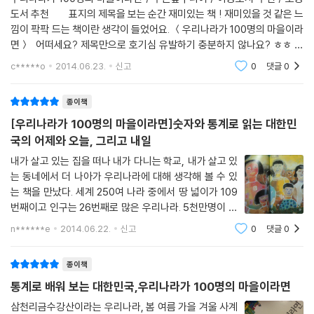
대한 답을 찾아가는 과정에서 우리 사회를 어떤 시선으로 바라보아야 할
도서 추천 표지의 제목을 보는 순간 재미있는 책 ! 재미있을 것 같은 느
지, 더 나은 세상을 일구기 위해 우리가 나아가야 할 방향은 무엇인지 함께
낌이 팍팍 드는 책이란 생각이 들었어요. ＜우리나라가 100명의 마을이라
고민해 볼 수 있다. 이런 과정을 통해 아이들이 우리 사회에 대한 꿈과 희망
면＞ 어떠세요? 제목만으로 호기심 유발하기 충분하지 않나요? ㅎㅎ 우
을 그려 볼 수 있길 기대해 본다.
리나라는 세계250여 나라중에서 땅 넓이는 109번째, 하지만, 인구는 5천
c*****o
2014.06.23.
신고
0
댓글
0
만
현직 초등학교 선생님이 현장 경험을 바탕으로 쓴 교과 연계 그림책
종이책
이 책의 저자 배성호 선생님은 전국초등사회교과모임의 공동 대표로서 그
동안 사회 교과서를 연구하고 집필해 왔으며, 우리 사회를 즐겁고 알차게
[우리나라가 100명의 마을이라면]숫자와 통계로 읽는 대한민
배울 수 있는 사회 수업 이야기를 지속적으로 나누어 왔다. 이 책은 이런 노
국의 어제와 오늘, 그리고 내일
력들의 결과물인 셈이다.
내가 살고 있는 집을 떠나 내가 다니는 학교, 내가 살고 있
이 책에는 저자가 학교 현장에서 아이들과 함께 해 온 사회 수업을 바탕으
는 동네에서 더 나아가 우리나라에 대해 생각해 볼 수 있
로 우리 사회를 이해하는 데 꼭 필요한 열다섯 가지 주제를 담았다. 새롭게
는 책을 만났다. 세계 250여 나라 중에서 땅 넓이가 109
바뀐 사회 교과서에서 중점적으로 다루는 핵심 주제들이다. 예를 들어, ‘지
번째이고 인구는 26번째로 많은 우리나라. 5천만명이 넘
역’은 초등 사회 4학년 1학기 2단원에서 다루고 있는 ‘도시의 분포와 발
는 인구를 100명이 사는 마을로 생각을 하며 펼쳐지는 이
n******e
2014.06.22.
신고
0
댓글
0
야기이다. 100명의 마을이라 생각하면 1명은 실제 세계의
달’이라는 주제와, ‘여자와 남자’는 초등 사회 4학년 2학기 1단원에서 다루
약 50만명인 것이다. 우리나라가
고 있는 ‘성 역할의 변화와 양성 평등’이라는 주제와 일맥상통한다.
종이책
게다가 교과서에서 담지 못한 생생한 사례들을 담고 있어 사회 수업 부교
통계로 배워 보는 대한민국,우리나라가 100명의 마을이라면
재로서의 활용 가치가 크다. 예를 들어, ‘나이’에서는 1970년대와 2012년,
그리고 2050년대의 10세 미만의 어린이와 60세 이상의 어른의 수를 함
삼천리금수강산이라는 우리나라, 봄 여름 가을 겨울 사계