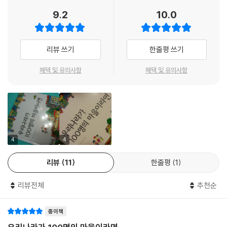
이를테면, 5천만 명 중에 자기 집에 사는 사람이 2천7백만 명이라고 말하
9.2
10.0
는 것보다, 마을 사람들 100명 가운데 54명이 자기 집에 산다고 말하는 게
훨씬 더 쉽고 명확하게 다가올 뿐 아니라 집이 없는 사람이 46명이라는 사
실까지 어렵지 않게 파악할 수 있다. 또한 46명은 왜 자기 집이 없는지, 마
리뷰 쓰기
한줄평 쓰기
을 사람 모두가 자기 집에서 살려면 어떤 노력을 해야 하는지도 더불어 생
각해 볼 수 있다.
혜택 및 유의사항
혜택 및 유의사항
이처럼《우리나라가 100명의 마을이라면》은 우리 사회의 이모저모를 한
눈에 보여 주고 우리 사회가 나아가야 할 방향을 생각해 보게 만드는 책이
다. ‘지역’ ‘집’ ‘먹을거리’ ‘건강’ ‘어린이와 청소년’ ‘여자와 남자’ ‘에너지’ 등
우리 사회를 꿰뚫는 열다섯 가지 주제를 차례로 읽어 내려가다 보면, 우리
나라의 어제와 오늘의 변화와 흐름을 단숨에 이해하고 다가올 내일까지 예
측해 볼 수 있다.
4
4
리뷰
11
한줄평
1
아이들에게 우리 사회에 대한 꿈과 희망을 틔워 주다!
리뷰전체
추천순
‘더불어 사는 사회’를 모색하는 행복한 사회 수업!
우리는 왜 자신이 속한 사회를 알아야 할까? 답은 의외로 간단하다. ‘대한
종이책
민국’이라는 한마을에서 다 함께 더불어 잘 살기 위해서다. 우리가 이 땅에
서 더불어 잘 살아가려면, 사회 구성원들이 누리는 삶의 차이를 들여다보