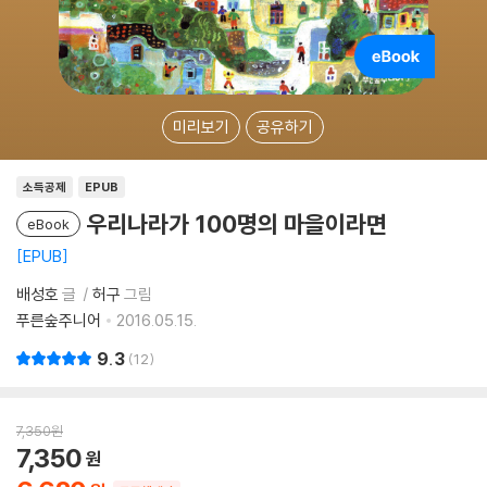
미리보기
공유하기
소득공제
EPUB
우리나라가 100명의 마을이라면
eBook
EPUB
배성호
글
허구
그림
푸른숲주니어
2016.05.15.
9.3
12
7,350
원
7,350