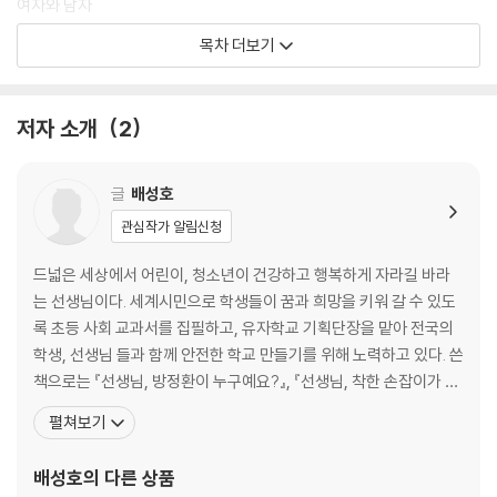
여자와 남자
동물
목차 더보기
이처럼《우리나라가 100명의 마을이라면》은 우리 사회의 이모저모를 한
정보 통신
눈에 보여 주고 우리 사회가 나아가야 할 방향을 생각해 보게 만드는 책입
일하는 사람들
니다. ‘지역’ ‘집’ ‘먹을거리’ ‘건강’ ‘어린이와 청소년’ ‘여자와 남자’ ‘에너지’
잘사는 사람과 가난한 사람
저자 소개
2
등 우리 사회를 꿰뚫는 열다섯 가지 주제를 차례로 읽어 내려가다 보면, 우
세계화
리나라의 어제와 오늘의 변화와 흐름을 단숨에 이해하고 다가올 내일까지
에너지
예측해 볼 수 있습니다.
우리 마을의 과거와 현재, 그리고 미래
글
배성호
이 책을 읽는 어른들에게
관심작가 알림신청
통계 산출 방법과 참고 자료
드넓은 세상에서 어린이, 청소년이 건강하고 행복하게 자라길 바라
는 선생님이다. 세계시민으로 학생들이 꿈과 희망을 키워 갈 수 있도
록 초등 사회 교과서를 집필하고, 유자학교 기획단장을 맡아 전국의
학생, 선생님 들과 함께 안전한 학교 만들기를 위해 노력하고 있다. 쓴
책으로는 『선생님, 방정환이 누구예요?』, 『선생님, 착한 손잡이가 뭐
예요?』, 『선생님, 코로나19가 뭐예요?』, 『선생님, 평화가 뭐예요?』,
펼쳐보기
『꿈을 담은 교문』 등이 있으며, 함께 쓴 책으로 『미래 세대를 위한 과
학 기술 문해력』, 『미래 세대를 위한 지구를 살리는 급식 이야기』, 『미
배성호
의 다른 상품
래 세대를 위한 인공지능 이