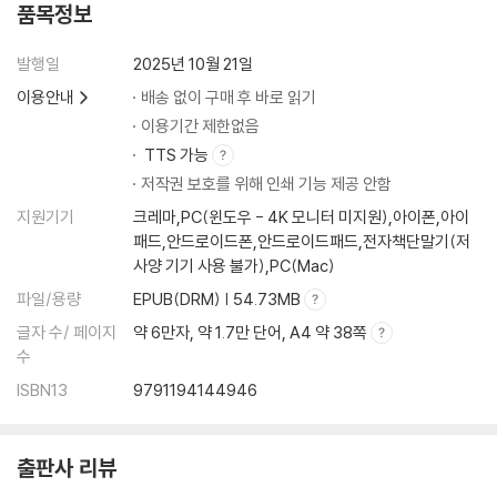
품목정보
발행일
2025년 10월 21일
이용안내
배송 없이 구매 후 바로 읽기
이용기간 제한없음
TTS 가능
저작권 보호를 위해 인쇄 기능 제공 안함
지원기기
크레마,PC(윈도우 - 4K 모니터 미지원),아이폰,아이
패드,안드로이드폰,안드로이드패드,전자책단말기(저
사양 기기 사용 불가),PC(Mac)
파일/용량
EPUB(DRM) | 54.73MB
글자 수/ 페이지
약 6만자, 약 1.7만 단어, A4 약 38쪽
수
ISBN13
9791194144946
출판사 리뷰