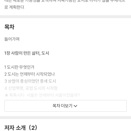
대한 새로운 가능성을 모색하며 지속가능한 도시로 나아가 길을 구체적으
로 계획한다.
목차
들어가며
1장 사람이 만든 삶터, 도시
1 도시란 무엇인가
2 도시는 언제부터 시작되었나
3 상업이 중심이었던 중세 도시
4 산업혁명, 공업 도시의 시작점
★ 톡톡시티: 서울은 언제부터 서울이었을까?
목차 더보기
2장 도시의 빛과 그늘
1 아름다운 세계의 도시들
저자 소개
2
2 도시로, 도시로!