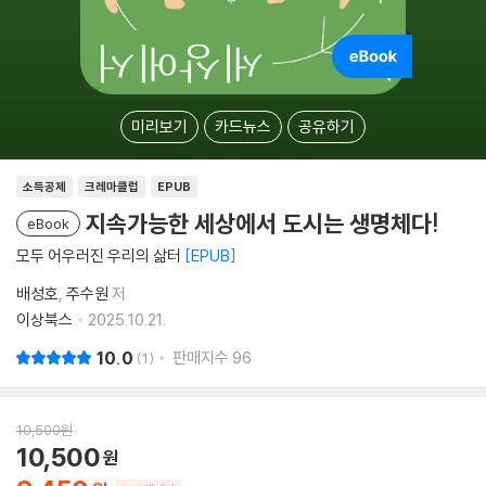
미리보기
카드뉴스
공유하기
소득공제
크레마클럽
EPUB
지속가능한 세상에서 도시는 생명체다!
eBook
모두 어우러진 우리의 삶터
EPUB
배성호
주수원
저
이상북스
2025.10.21.
10.0
판매지수
96
1
10,500
원
10,500