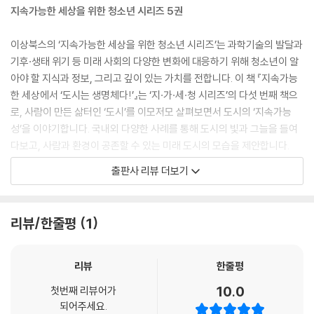
지속가능한 세상을 위한 청소년 시리즈 5권
이상북스의 ‘지속가능한 세상을 위한 청소년 시리즈’는 과학기술의 발달과
기후·생태 위기 등 미래 사회의 다양한 변화에 대응하기 위해 청소년이 알
아야 할 지식과 정보, 그리고 깊이 있는 가치를 전합니다. 이 책 『지속가능
한 세상에서 ‘도시는 생명체다!’』는 ‘지·가·세·청 시리즈’의 다섯 번째 책으
로, 사람이 만든 삶터인 ‘도시’를 이모저모 살펴보면서 도시의 ‘지속가능
성’을 이야기합니다. 국내외 다양한 사례를 통해 도시의 빛과 그늘을 들여
다보고, 사람과 환경이 공존할 수 있는 미래 도시의 모습을 제안합니다.
출판사 리뷰 더보기
모두 어우러진 우리의 삶터, ‘도시’ 이야기
2021년 현재 우리나라 주민등록상 총인구 5164만 명 중 4740만 명이 도
리뷰/한줄평
1
시 지역에 거주한다. 국토의 16.7퍼센트를 차지하는 도시 지역에 총인구의
91.8퍼센트가 거주하고 있는 셈이다. 그렇다면 세계의 도시 인구는 얼마나
될까? 2015년 기준으로 전 세계 인구의 76퍼센트가 도시에 살며, 이는 약
리뷰
한줄평
55억 명에 해당한다. 즉 세계 인구의 대부분이 도시에 산다고 해도 과언이
10.0
첫번째 리뷰어가
아니다. 그러므로 인류의 삶터라 할 수 있는 ‘도시’를 꼼꼼히 들여다보고 그
되어주세요.
생성과 발달 과정을 알아가는 가운데 미래 도시의 모습을 상상하며 인류의