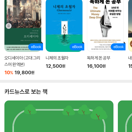
오디세이아 (고대 그리
니체의 초월자
독하게 돈 공부
내
스어 완역본)
12,500
16,100
1
원
원
10
19,800
%
원
카드뉴스로 보는 책