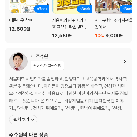
★ 톡톡시티: 영화 속 도시 풍경
5장 우리가 바꿔 가는 도시
아름다운 참여
서윤이와 민준이의 기
서대문형무소역사관을
후 교실 1 : 탄소 발자국
찾아서
12,800
원
1 시민이 함께 만들어 가는 도시
을 지워라
12,580
10
9,000
%
원
원
2 정이 넘치는 공동체, 도시마을
3 주민들이 되살린 도시
4 초등학생들이 바꿔 가는 우리 동네
저
주수원
★ 톡톡시티: 미래도시 상상과 현실
관심작가 알림신청
서울대학교 법학과를 졸업하고, 한양대학교 교육공학과에서 박사 학
위를 취득했습니다. 아이들이 경쟁보다 협동을 배우고, 건강한 시민
으로 성장하길 바라는 마음으로 다양한 어린이와 청소년 도서를 집필
해 오고 있습니다. 쓴 책으로는 『비상계엄을 이겨 낸 대한국민 이야
기』, 『선생님, 정치가 뭐예요?』, 『선생님, 헌법이 뭐예요?』, 『선생님,
경제가 뭐예요?』, 『인간답게 정의롭게, 그래서 헌법이야!』, 『모두, 함
펼쳐보기
께, 잘, 산다는 것』, 『개념연결 초등 사회 사전』, 『어서 와, 사회적 경
제는 처음이지?』, 『경제로 지구를 구해볼까?』, 『폭염의 시대』, 『지속
주수원
의 다른 상품