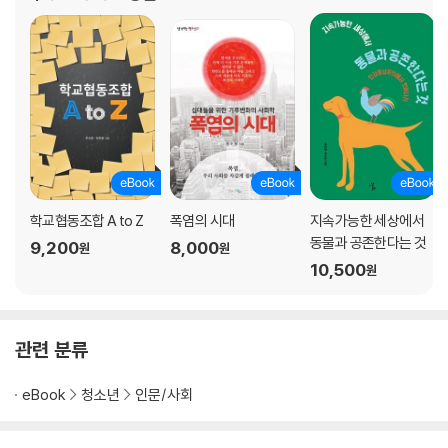
가능한 세상에서 동물과 공
학교협동조합 A to Z
폭염의 시대
지속가능한 세상에서
동물과 공존한다는 것
9,200
8,000
원
원
10,500
원
관련 분류
eBook
청소년
인문/사회