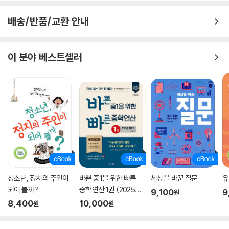
“톡톡시티”(talk talk city)에서는 도시에 대한 색다른 읽을거리를 제공
한다.
배송/반품/교환 안내
1장에서는 “사람이 만든 삶터, 도시”는 어떤 곳이고, 언제 어떻게 시작되
었는지 그 역사적 맥락을 알아본다. 인류가 만들어 온 도시와 사회의 변화
이 분야 베스트셀러
를 입체적으로 살펴보는 과정이다.
2장은 “도시의 빛과 그늘”에 대한 내용이다. 아름다운 세계의 도시들을 둘
러보고, 사람들이 도시로 몰려드는 현상과 이러한 도시화로 인해 생기는
문제점에 대해 생각해 본다.
3장에서는 “모든 사람이 행복한 도시”를 꿈꾸며 각각 어린이, 보행자, 장
애인, 일하는 사람 들의 시선으로 도시를 새롭게 바라보고자 시도한다. 이
런 시도를 통해 함께 어우러져 살아가는 도시의 모습을 계획할 수 있다.
청소년, 정치의 주인이
바쁜 중1을 위한 빠른
세상을 바꾼 질문
유
4장에서는 사람만이 아니라 “동식물과 함께 살아가는 도시”라는 관점에
되어 볼까?
중학연산 1권 (2025
9,100
9
원
서 도시를 살펴보고, 나아가 환경과 조화를 이루는 생태도시에 대해서도
년)
8,400
10,000
원
원
알아본다.