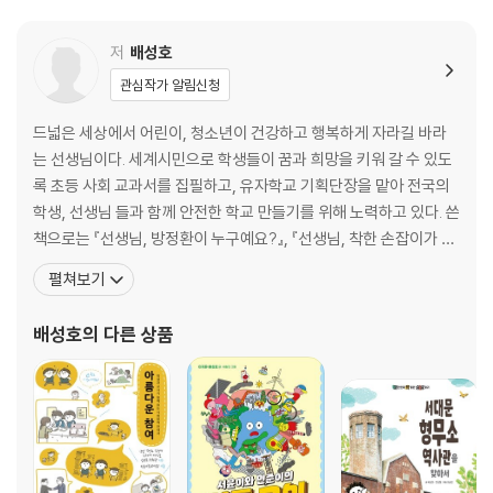
3 도시화의 문제점
4 지방이 사라지고 있어요
저
배성호
★ 톡톡시티: 서울 남산에 있는 기억의 공간
관심작가 알림신청
3장 모든 사람이 행복한 도시
드넓은 세상에서 어린이, 청소년이 건강하고 행복하게 자라길 바라
는 선생님이다. 세계시민으로 학생들이 꿈과 희망을 키워 갈 수 있도
1 95센티미터 높이에서 보는 도시
록 초등 사회 교과서를 집필하고, 유자학교 기획단장을 맡아 전국의
2 보행자를 위한 도시
학생, 선생님 들과 함께 안전한 학교 만들기를 위해 노력하고 있다. 쓴
3 장애인을 위한 도시
책으로는 『선생님, 방정환이 누구예요?』, 『선생님, 착한 손잡이가 뭐
4 노동자가 존중받는 도시
예요?』, 『선생님, 코로나19가 뭐예요?』, 『선생님, 평화가 뭐예요?』,
펼쳐보기
★ 톡톡시티: 과거를 기억하는 도시, 역사를 품은 도시
『꿈을 담은 교문』 등이 있으며, 함께 쓴 책으로 『미래 세대를 위한 과
학 기술 문해력』, 『미래 세대를 위한 지구를 살리는 급식 이야기』, 『미
배성호
의 다른 상품
4장 동식물과 함께 살아가는 도시
래 세대를 위한 인공지능 이
1 환경과 조화를 이루는 생태도시
2 환경오염 도시에서 생태도시로
3 도시의 빛공해
4 도시농업