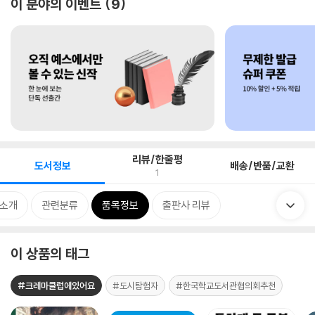
이 분야의 이벤트
9
리뷰/한줄평
도서정보
배송/반품/교환
1
 소개
관련분류
품목정보
출판사 리뷰
이 상품의 태그
#크레마클럽에있어요
#도시탐험자
#한국학교도서관협의회추천