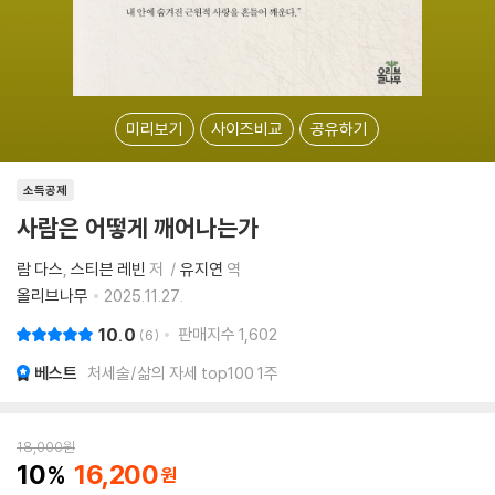
미리보기
사이즈비교
공유하기
소득공제
사람은 어떻게 깨어나는가
람 다스
스티븐 레빈
저
유지연
역
올리브나무
2025.11.27.
10.0
판매지수
1,602
6
베스트
처세술/삶의 자세 top100 1주
18,000
원
10
16,200