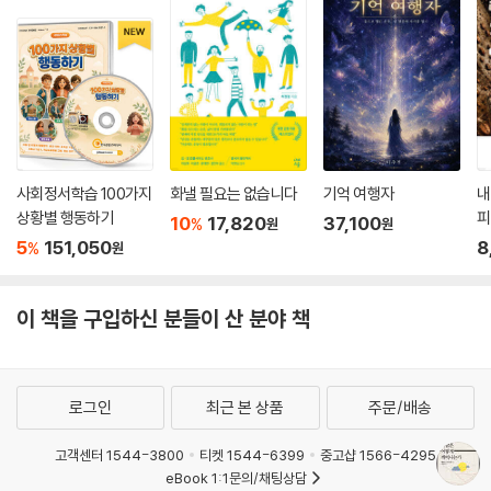
사회정서학습 100가지
화낼 필요는 없습니다
기억 여행자
내
상황별 행동하기
피
10
17,820
37,100
%
원
원
5
151,050
8
%
원
이 책을 구입하신 분들이 산 분야 책
로그인
최근 본 상품
주문/배송
고객센터 1544-3800
티켓 1544-6399
중고샵 1566-4295
eBook 1:1문의/채팅상담