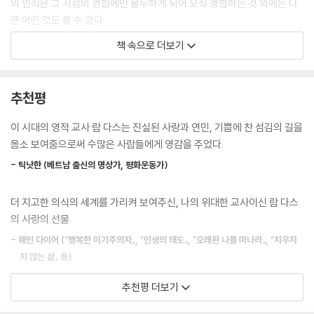
의 인식은 그 시점의 경험에만 몰두하게 되어 오직 경험하는 것 외에는 다
른 어떤 것도 볼 수 없다.
책 속으로 더보기
우리는 지금 이 순간의 삶을 있는 그대로 받아들일 수 있다. 우리가 삶의 형
태를 바꾸거나, 짜증나는 상대와 관계를 끊거나, 직업을 바꾸거나, 이사를
가거나 하는 식의 어떤 행위를 통해서 신께 가까워질 수 있다고 생각하는
추천평
것은 착각이다. 우리가 가진 고정관념을 포기하든, 머리를 자르든, 기르든,
면도를 하든… 이 게임에서 중요한 것은 게임의 형태가 아니라, 그 형태를
이 시대의 영적 교사 람 다스는 진실된 사랑과 연민, 기쁨에 찬 섬김의 길을
채우는 존재의 본질이다. 내가 만약 변호사라면, 영적 깨달음을 얻은 후에
몸소 보여줌으로써 수많은 사람들에게 영감을 주었다.
도 계속 변호사 일을 할 수 있다. 단지 변호사로서의 내 존재를 신께 다가가
- 틱낫한 (베트남 출신의 명상가, 평화운동가)
는 한 방법으로 사용할 뿐이다.
더 지고한 의식의 세계를 가리켜 보여주신, 나의 위대한 교사이신 람 다스
우리는 사물을 있는 그대로 들으려고 한다. 어떤 틀을 통해서 사물을 본다
의 사랑의 선물.
는 것은 결국 우리를 자유롭게 하지 못한다는 걸 알기 때문이다. 그러면서
우리는 스스로가 만들어낸 로맨틱한 이야기 구조를 서서히 잊어가며 “나
- 웨인 다이어 (『행복한 이기주의자』, 『인생의 태도』, 『오래된 나를 떠나라』, 『치우지
는 어떤 사람일까?”, “나는 커서 뭐가 될까?”와 같은 질문을 멈추기 시작
치 않는 삶』 등)
한다. 이런 종류의 모든 모델이 점차 힘을 잃어가는 것이다. 우리는 그저 앉
추천평 더보기
아 있고, 그저 살아가며, 그저 존재한다. 누군가와 함께이면 함께인 대로 존
21세기에 서구가 깨달음의 세계에 성큼 다가선다면, 람 다스의 역할은 아
재한다. 우리는 우리의 다르마를 듣는다. 그것이 신발을 만드는 일이라면,
무리 높이 평가해도 부족할 것이다. 그가 뿌린 씨앗은 백만 그루 이상의 나