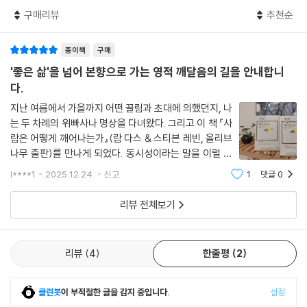
차리고, 당신 몸 안의 감각을 알아차리라. 당신 마음이 어떻게 이것을, 그리
구매리뷰
추천순
고 저것을 움켜쥐는지 알아차리라. 그저 이 알아차림 속에서 ‘나’와 함께 앉
아 있으라. 해야 할 건 아무것도 없다. 그저 이 순간에 존재하라. 마음을 살
종이책
구매
피고, 자신에게 귀 기울이라. 마음을 느끼라. 그 마음이 흐르고 있는가? 가
'좋은 삶'을 넘어 본향으로 가는 영적 깨달음의 길을 안내합니
슴 한가운데로 숨을 들이쉬고 내쉬라. 호흡마다 당신의 가슴으로 무언가가
다.
드나들고 있는 것처럼. 흐름. 현재. 지금. 더 완벽한 지금. 더 지금인 지금. 이
지난 여름에서 가을까지 어떤 끌림과 초대에 의했던지, 나
제 당신의 기대를 조금 내려놓으라. 당신이 누구인가에 대한 정의, 신이 무
는 두 차례의 위빠사나 명상을 다녀왔다. 그리고 이 책 『사
엇인가에 대한 개념, 당신이 어디로 가고 있는지, 또 어디에서 왔는지에 대
람은 어떻게 깨어나는가』(람 다스 & 스티븐 레빈, 올리브
한 이야기들. 이 모든 것을 내려놓는다. 슬픔이든 행복이든 당신의 감정도
나무 출판)를 만나게 되었다. 동시성이라는 말을 이럴 때
내려놓는다. 사라지도록 지나치게 밀어내지 않으며, 단지 그것을 알아차리
써도 될까. 명상 중에 또는 명상을 다녀온 후에 나의 내면
l****1
2025.12.24.
신고
1
댓글
0
라. 그것을 인정하라. 그것에 틈을 주라. 이 모든 것이 하나의 흐름이다. 당
에 흩어져 있던 상념과 깨달음들이 이 책을 통해 정리가
신의 감각, 당신의 기억, 당신의 계획과 생각의 틀. 이 모든 것이 흐름이다.
되는 것 같았다. 물론 이 책은 위빠사
리뷰 전체보기
모두가 흘러가는 하나의 장면이며, 형태가 만들어지고 존재하다가, 이윽
고 다시 무형의 자리로 사라지는 과정이다. 지금 이 순간 속에서. 바로 여기
에서. 당신과 내가 수년간 나누어 온 모든 것의 최종 목적지는 저기가 아니
리뷰
4
한줄평
2
고, ‘언젠가’나 ‘만약에’, ‘아마도 그랬다면’이나 ‘~하고 나면’ 도달하는 곳이
아니다. 바로 이곳. 지금 여기에 존재하는 이 순간이다.
클린봇
이 부적절한 글을 감지 중입니다.
설정
지금 이 순간, 여기에 머무는 것을 방해하고 있는 당신 안의 것들을 들여다