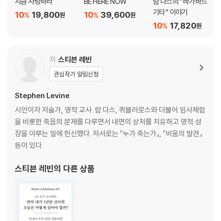
지금 사랑하라
BE HERE NOW
람 다스의 “바가바드
기타” 이야기
10
19,800
10
39,600
%
%
원
원
10
17,820
%
원
저
스티븐 레빈
관심작가 알림신청
Stephen Levine
시인이자 저술가, 영적 교사. 람 다스, 퀴블러로스와 더불어 임사체험
을 비롯한 죽음의 문제를 다루면서 내면의 상처를 치유하고 영적 성
장을 이루는 일에 헌신했다. 저서로는 『누가 죽는가』, 『비움의 발견』
등이 있다.
스티븐 레빈
의 다른 상품