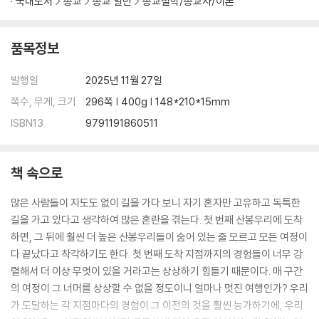
국내도서
종교
종교 일반
종교철학/종교사/이론
품목정보
발행일
2025년 11월 27일
쪽수, 무게, 크기
296쪽 | 400g | 148*210*15mm
ISBN13
9791191860511
책 속으로
많은 사람들이 지도도 없이 길을 가다 보니 자기 혼자만 고유하고 독특한
길을 가고 있다고 생각하여 많은 혼란을 겪는다. 첫 번째 산봉우리에 도착
하면, 그 뒤에 훨씬 더 높은 산봉우리들이 숨어 있는 줄 모르고 모든 여정이
다 끝났다고 착각하기도 한다. 첫 번째 도착 지점까지의 경험들이 너무 강
렬해서 더 이상 무엇이 있을 거라고는 상상하기 힘들기 때문이다. 매 구간
의 여정이 그 너머를 상상할 수 없을 정도이니 얼마나 멋진 여행인가? 우리
가 도달하는 각 지점마다의 경험이 그 이전의 것을 훨씬 능가하기에, 우리