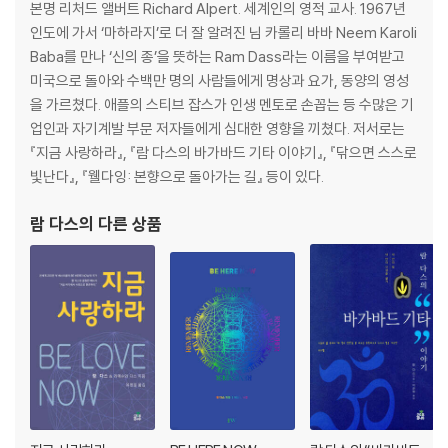
본명 리처드 앨버트 Richard Alpert. 세계인의 영적 교사. 1967년
인도에 가서 ‘마하라지’로 더 잘 알려진 님 카롤리 바바 Neem Karoli
Baba를 만나 ‘신의 종’을 뜻하는 Ram Dass라는 이름을 부여받고
미국으로 돌아와 수백만 명의 사람들에게 명상과 요가, 동양의 영성
을 가르쳤다. 애플의 스티브 잡스가 인생 멘토로 손꼽는 등 수많은 기
업인과 자기계발 부문 저자들에게 심대한 영향을 끼쳤다. 저서로는
『지금 사랑하라』, 『람 다스의 바가바드 기타 이야기』, 『닦으면 스스로
빛난다』, 『웰다잉: 본향으로 돌아가는 길』 등이 있다.
람 다스
의 다른 상품