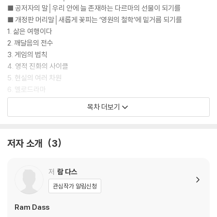
■ 공저자의 말│우리 안에 늘 존재하는 다르마의 선물이 되기를
■ 개정판 머리말│새롭게 꽃피는 ‘영원의 철학’에 밑거름 되기를
1. 삶은 여행이다
2. 깨달음의 전수
3. 게임의 법칙
4. 영적 진화의 사이클
5. 현실의 여러 차원
6. 멜로드라마
7. 전통과 계보
목차 더보기
8. 명상 가이드
9. 죽음: 깨어남을 위한 기회
10. 마음의 해방
저자 소개
3
11. 내가 특별한 존재라는 환상
12. 깨달음의 방아를 찧기 위한 재료들
13. 방법, 그리고 그 너머
저
람 다스
14. 신, 그리고 그 너머
관심작가 알림신청
15. Q & A
Ram Dass