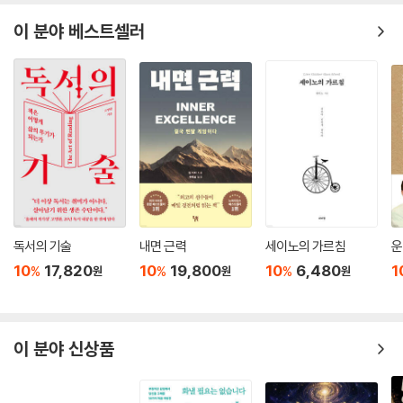
갇혀 있는 것이다. 어디에도 집착하지 말라. 그러면 지금 이 순간은 놀라울
이 분야 베스트셀러
정도로 풍요로워지고, 모든 것이 바로 여기에 존재하게 된다. 모든 아스트
랄 차원, 물질 차원, 모든 의식의 수준, 모든 마음의 상태, 모든 비어 있음?
그 모든 것이 바로 여기에 있다. 그리고 고요한 마음만이 그 모든 것을 듣는
다.
--- 본문 중에서
독서의 기술
내면 근력
세이노의 가르침
운
10
17,820
10
19,800
10
6,480
1
%
%
%
원
원
원
이 분야 신상품