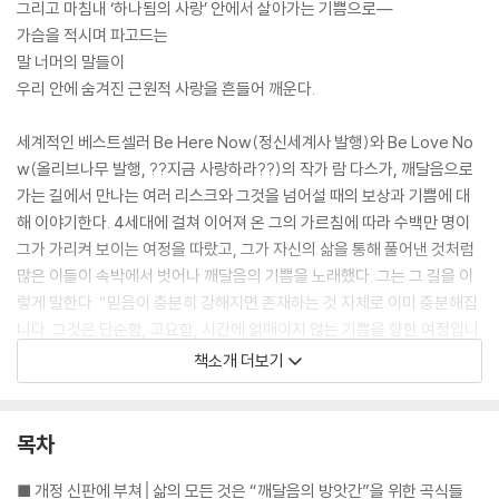
그리고 마침내 ‘하나됨의 사랑’ 안에서 살아가는 기쁨으로―
가슴을 적시며 파고드는
말 너머의 말들이
우리 안에 숨겨진 근원적 사랑을 흔들어 깨운다.
세계적인 베스트셀러 Be Here Now(정신세계사 발행)와 Be Love No
w(올리브나무 발행, ??지금 사랑하라??)의 작가 람 다스가, 깨달음으로
가는 길에서 만나는 여러 리스크와 그것을 넘어설 때의 보상과 기쁨에 대
해 이야기한다. 4세대에 걸쳐 이어져 온 그의 가르침에 따라 수백만 명이
그가 가리켜 보이는 여정을 따랐고, 그가 자신의 삶을 통해 풀어낸 것처럼
많은 이들이 속박에서 벗어나 깨달음의 기쁨을 노래했다. 그는 그 길을 이
렇게 말한다. “믿음이 충분히 강해지면 존재하는 것 자체로 이미 충분해집
니다. 그것은 단순함, 고요함, 시간에 얽매이지 않는 기쁨을 향한 여정입니
다. 깨달음의 길은 존재 자체를 변화시키는 과정이며, 생각하는 마음을 우
책소개 더보기
리의 주인이 아니라 하인이 되도록 만드는 과정입니다. 이 여행은, 자기 자
신을 몸과 동일시하는 것에서 출발하여 심리적 자아(에고)와의 동일시, 영
혼과의 동일시를 거쳐 신과의 동일시로 나아가고, 궁극에는 모든 동일시를
목차
초월하는 길입니다.”
■ 개정 신판에 부쳐│삶의 모든 것은 “깨달음의 방앗간”을 위한 곡식들