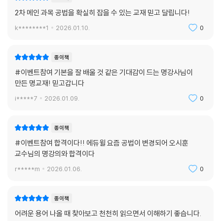
2차 메인 과목 공법을 확실히 잡을 수 있는 교재 믿고 달립니다!
PART 5 주택법
k********1
2026.01.10.
0
CHAPTER 01 총칙
제1절 개념
제2절 용어의 정의
종이책
#이벤트참여 기본을 잘 배울 것 같은 기대감이 드는 명강사님이
CHAPTER 02 주택의 건설
만든 명교재! 믿고갑니다
제1절 주택건설사업자
i*****7
2026.01.09.
0
제2절 주택조합
제3절 주택건설자금
제4절 주택건설사업의 시행
종이책
제5절 주택의 건설
#이벤트참여 합격이다!! 에듀윌 요즘 공법이 변경되어 오시훈
교수님의 명강의와 합격이다
CHAPTER 03 주택의 공급
r*****m
2026.01.06.
0
제1절 주택의 공급
제2절 모집공고 후 사업주체의 의무
종이책
제3절 공급질서 교란 금지
제4절 투기과열지구 및 전매제한
어려운 용어 나올 때 찾아보고 천천히 읽으면서 이해하기 좋습니다.