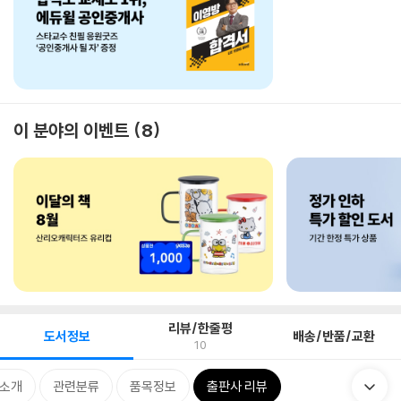
이 분야의 이벤트
8
리뷰/한줄평
도서정보
배송/반품/교환
10
 소개
관련분류
품목정보
출판사 리뷰