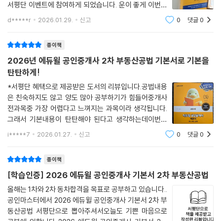
CHAPTER 06 보칙 및 벌칙
서평단 이벤트에 참여하게 되었습니다. 운이 좋게 이번에
제1절 보칙
당첨이 되었네요. 열심히 공부하겠습니다. 2차 시험 중에
d*****r
2026.01.29.
신고
0
댓글
0
제2절 벌칙
제일 어려운 공법은 기본서는 양이 방대하고 분권처리가
되어 있어 따로 갖고 다니기도 편리하고
종이책
PART 4 건축법
2026년 에듀윌 공인중개사 2차 부동산공법 기본서로 기본을
CHAPTER 01 총칙
탄탄하게!
제1절 총설
제2절 용어의 정의
*서평단 혜택으로 제공받은 도서의 리뷰입니다.공법내용
제3절 건축법의 적용범위
은 친숙하지도 않고 양도 많아 공부하기가 힘들어중개사
전과목중 가장 어렵다고 느껴지는 과목이라 생각됩니다.
제4절 건축위원회 및 전문위원회
그래서 기본내용이 탄탄해야 된다고 생각하는데이번에
제가 존경하는 교수님의 기본서가 에듀윌에서 출판되어
CHAPTER 02 건축물의 건축
i*****7
2026.01.27.
신고
0
댓글
0
뭔지모를 든든한 무기가 생긴 기분입니다.교재는 기본서
제1절 건축허가
이고 많은 법률과 내용들이 있는 수백페이지 두께라
제2절 허가에 따른 의제사항 및 변경사항
종이책
제3절 건축공사절차
[학습인증] 2026 에듀윌 공인중개사 기본서 2차 부동산공법
제4절 사용승인 및 용도변경
올해는 1차와 2차 동차합격을 목표로 공부하고 있습니다..
공인마스터에서 2026 에듀윌 공인중개사 기본서 2차 부
CHAPTER 03 건축물의 대지와 도로
동산공법 서평단으로 뽑아주셔서오늘도 기쁜 마음으로
제1절 대지 및 공개공지등