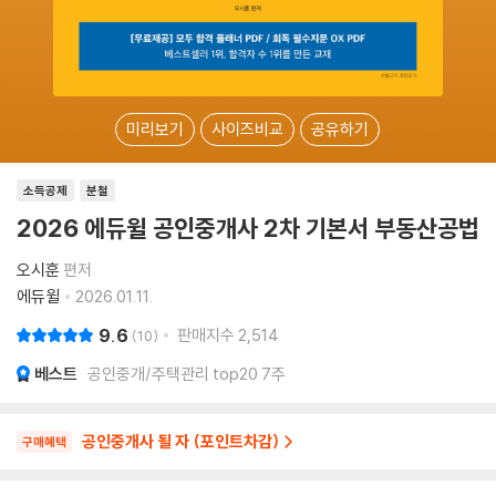
미리보기
사이즈비교
공유하기
소득공제
분철
2026 에듀윌 공인중개사 2차 기본서 부동산공법
오시훈
편저
에듀윌
2026.01.11.
9.6
판매지수
2,514
10
베스트
공인중개/주택관리 top20 7주
공인중개사 될 자 (포인트차감)
구매혜택