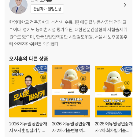
제2절 용도지구
관심작가 알림신청
제3절 용도구역
제4절 둘 이상에 걸치는 대지에 대한 적용기준
한양대학교 건축공학과 석·박사 수료. 現 에듀윌 부동산공법 전임 교
제5절 기존 건축물에 대한 특례
수이다. 경기도 농어촌시설 평가위원, 대한전문건설협회 시험출제위
원으로 있으며, 한국산업인력공단 시험검토위원, 서울시 노후공동주
CHAPTER 05 도시군계획시설사업의 시행
택 안전진단위원을 역임했다.
제1절 도시군계획시설
제2절 도시군계획시설사업
오시훈
의 다른 상품
CHAPTER 06 지구단위계획
제1절 지구단위계획
제2절 지구단위계획구역
CHAPTER 07 개발행위의 허가 등
제1절 개발행위허가
제2절 개발행위에 따른 기반시설 설치
2026 에듀윌 공인중개
2026 에듀윌 공인중개
2026 에듀윌 공인중개
사 오시훈 필살키 부동
사 2차 기출변형 예상
사 2차 회차별 기출문
CHAPTER 08 보칙 및 벌칙 등