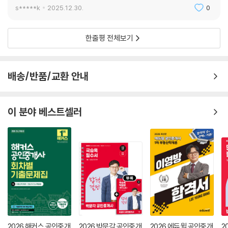
s*****k
2025.12.30.
0
CHAPTER 04 주택의 리모델링
제1절 리모델링 허가
한줄평 전체보기
제2절 리모델링 기본계획
CHAPTER 05 보칙 및 벌칙
배송/반품/교환 안내
제1절 보칙
제2절 벌칙
이 분야 베스트셀러
PART 6 농지법
CHAPTER 01 총칙
제1절 개념
제2절 용어의 정의
CHAPTER 02 농지의 소유
제1절 농지의 소유원칙
제2절 농지취득자격증명
제3절 농업경영
2026 해커스 공인중개
2026 박문각 공인중개
2026 에듀윌 공인중개
2