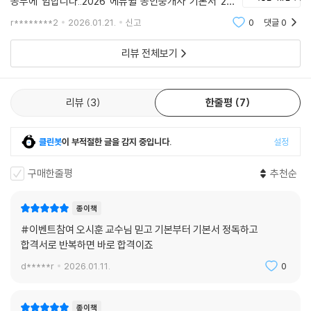
공부에 임합니다.. 2026 에듀윌 공인중개사 기본서 2차
제2절 도로 및 건축선
부동산공법 교재의 모습입니다.상/하권 2개의 공법교재
r********2
2026.01.21.
신고
0
댓글
0
가 하나로 붙어있어 두께감이 상당합니다..밖에서도 볼 심
CHAPTER 04 건축물의 구조 및 재료
상으로 저는 분리 했습니다... 합격을 위한
리뷰 전체보기
제1절 건축물의 구조
제2절 건축물의 재료 및 설비
리뷰
3
한줄평
7
CHAPTER 05 지역 및 지구 안의 건축물
제1절 건축물과 대지의 제한
제2절 면적 산정방법
클린봇
이 부적절한 글을 감지 중입니다.
설정
제3절 건축물의 높이산정 및 높이제한
구매한줄평
추천순
CHAPTER 06 특별건축구역, 건축협정 및 결합건축
제1절 특별건축구역
종이책
제2절 건축협정
#이벤트참여 오시훈 교수님 믿고 기본부터 기본서 정독하고
제3절 결합건축
합격서로 반복하면 바로 합격이죠
d*****r
2026.01.11.
0
CHAPTER 07 보칙 및 벌칙
제1절 보칙
제2절 벌칙
종이책