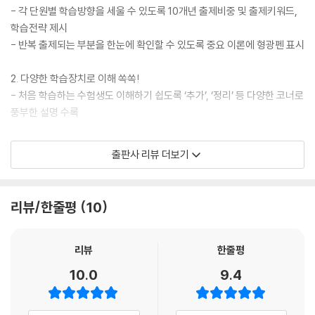
제1절 비용부담
- 각 단원별 학습방향을 세울 수 있도록 10개년 출제비중 및 출제키워드,
제2절 도시개발채권
학습전략 제시
- 반복 출제되는 부분을 한눈에 확인할 수 있도록 중요 이론에 형광펜 표시
CHAPTER 05 보칙 및 벌칙
제1절 보칙
2. 다양한 학습장치로 이해 쏙쏙!
제2절 벌칙
- 처음 학습하는 수험생도 이해하기 쉽도록 ‘추가’, ‘정리’ 등 다양한 코너로
풍부한 설명 수록
PART 3 도시 및 주거환경정비법
CHAPTER 01 총칙
3. 최신기출문제로 이론 완벽 점검!
출판사 리뷰 더보기
제1절 개념
학습한 이론을 점검하고, 최신출제경향도 자연스럽게 확인할 수 있도록 2
제2절 용어의 정의
025년 제36회 기출문제까지 반영된 최신기출문제 수록
리뷰/한줄평
10
CHAPTER 02 기본계획 수립 및 정비구역 지정
[특별제공 혜택]
제1절 도시주거환경정비기본계획
제2절 정비계획의 입안
1. 계획적인 학습으로 실력 쌓기! 모두 합격 플래너 PDF
리뷰
한줄평
제3절 정비구역의 지정
2. 핵심 OX문제로 이론 재점검! 회독 필수지문OX PDF
10.0
9.4
제4절 정비구역에서의 행위제한
3. 기본서 3회독 플래너 (교재 내 제공)
제5절 정비구역등의 해제