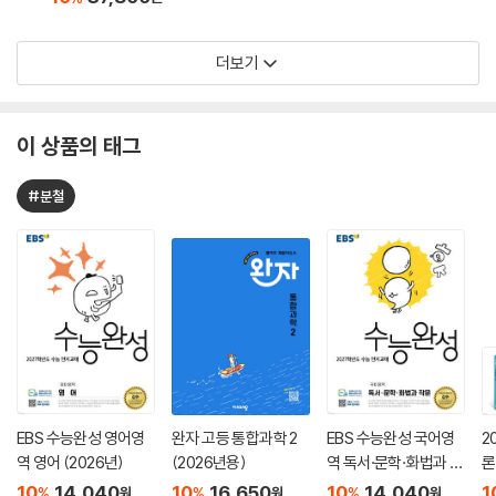
더보기
이 상품의 태그
#분철
EBS 수능완성 영어영
완자 고등 통합과학 2
EBS 수능완성 국어영
2
역 영어 (2026년)
(2026년용)
역 독서·문학·화법과 작
론
문 (2026년)
(
10
14,040
10
16,650
10
14,040
1
%
%
%
원
원
원