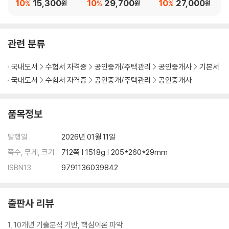
산공법
문제집 부동산공법
제집
10
15,300
10
29,700
10
27,000
제1절 도시계획위원회
%
%
%
원
원
원
제2절 보칙
제3절 벌칙
관련 분류
PART 2 도시개발법
CHAPTER 01 총칙
국내도서
수험서 자격증
공인중개/주택관리
공인중개사
기본서
제1절 개념
국내도서
수험서 자격증
공인중개/주택관리
공인중개사
제2절 권한자
품목정보
CHAPTER 02 도시개발계획 및 구역 지정
제1절 도시개발계획 수립
발행일
2026년 01월 11일
제2절 도시개발구역 지정
쪽수, 무게, 크기
712쪽 | 1518g | 205*260*29mm
CHAPTER 03 도시개발사업
ISBN13
9791136039842
제1절 도시개발사업의 시행자
제2절 도시개발사업의 실시계획
제3절 도시개발사업의 시행
출판사 리뷰
CHAPTER 04 비용부담 등
1. 10개년 기출분석 기반, 핵심이론 파악