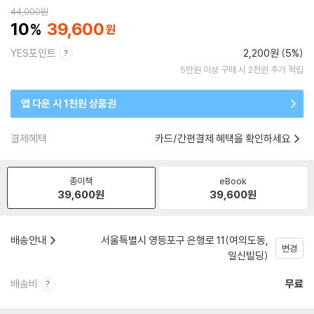
44,000
원
10
39,600
YES포인트
2,200원 (5%)
5만원 이상 구매 시 2천원 추가 적립
앱 다운 시 1천원 상품권
결제혜택
카드/간편결제 혜택을 확인하세요
종이책
eBook
39,600
원
39,600
원
배송안내
서울특별시 영등포구 은행로 11(여의도동,
변경
일신빌딩)
배송비
무료