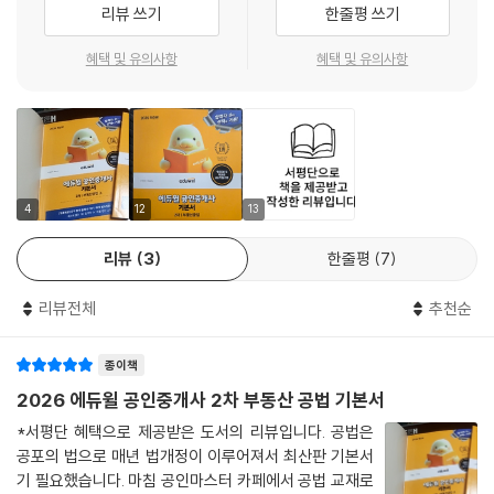
리뷰 쓰기
한줄평 쓰기
CHAPTER 03 정비사업
제1절 정비사업의 시행방법
혜택 및 유의사항
혜택 및 유의사항
제2절 정비사업의 시행자 및 시공자
제3절 조합설립추진위원회 및 조합
제4절 사업시행계획
제5절 정비사업 시행을 위한 조치
제6절 정비사업 시행절차
제7절 공사완료에 따른 조치
4
12
13
리뷰
3
한줄평
7
CHAPTER 04 비용부담 등
제1절 비용의 부담 및 조달
리뷰전체
추천순
제2절 정비기반시설 및 국공유재산
제3절 공공재개발사업 및 공공재건축사업
종이책
CHAPTER 05 정비사업전문관리업 및 감독
2026 에듀윌 공인중개사 2차 부동산 공법 기본서
제1절 정비사업전문관리업
*서평단 혜택으로 제공받은 도서의 리뷰입니다. 공법은
제2절 감독
공포의 법으로 매년 법개정이 이루어져서 최산판 기본서
기 필요했습니다. 마침 공인마스터 카페에서 공법 교재로