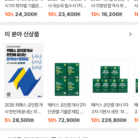
CHAPTER 03 농지의 이용
사 1차 회차별 기출문제
사 국승옥 필수서 1차
사 이영방 합격서 부동
사
제1절 농지의 이용 증진 등
집
부동산학개론
산학개론
민
10
24,300
10
23,400
10
16,200
1
%
%
%
원
원
원
제2절 대리경작제도
제3절 농지의 임대차 등
이 분야 신상품
CHAPTER 04 농지의 보전
제1절 농업진흥지역
제2절 농지의 전용(轉用)
제3절 농지보전부담금
CHAPTER 05 보칙 및 벌칙
제1절 보칙
제2절 벌칙
2026 위패스 공인중개
해커스 공인중개사 2차
해커스 공인중개사 1차
해
사 한번에 끝내는 부동
단원별 기출문제집 세
·2차 기본서 세트: 부동
·
산세법 요약서+문제집
트: 부동산공법, 부동산
산학개론, 민법 및 민사
부
5
28,500
10
72,900
10
226,800
1
%
%
%
원
원
원
세법, 부동산공시법령,
특별법(양민), 부동산
민
공인중개사법령 및 실
공법, 부동산세법, 부동
부