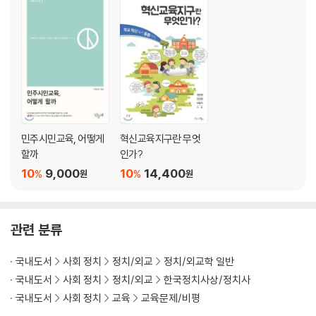
대표발의한 교육 관련 주요 입법
교사정치기본권 보장법 / 사립학교법 전면 개정안 / 국가교육위원회법 /
아동·청소년맞춤통합지원법
ㆍ강민정을 말하다
| 3부 | 교육위 밖 여의도 이야기
의정활동 원칙
민주시민교육, 어떻게
혁신교육지구란 무엇
약자를 위한 국회의원, 현장 중심 의정활동 / 민주주의를 실천하고자 노력
할까
인가?
하는 국회의원 / 토론회 전 시간 참석 원칙
10
9,000
10
14,400
%
%
원
원
비례 초선 의원 눈에 비친 국회
감히 초선 의원이… / 나를 당황하게 한 본회의 30초 표결 / 초선 의원 소
신 표결 소동 / 비례 의원이 본 지역구 의원
관련 분류
아프고 힘든 사람들이 있는 곳은 어디인가?
대우조선 파업에서 얻은 훈장, 흉터 / 민주당 을지로위원회 멤버가 되다 /
국내도서
사회 정치
정치/외교
정치/외교학 일반
장애인 인권 확대 현장에 함께하다 / 이태원 참사 가족들 곁에 서다
국내도서
사회 정치
정치/외교
한국정치사상/정치사
교육위 외 겸임 상임위 활동
국내도서
사회 정치
교육
교육문제/비평
운영위원회 활동 / 예결위원회 활동
특별한 입법 활동