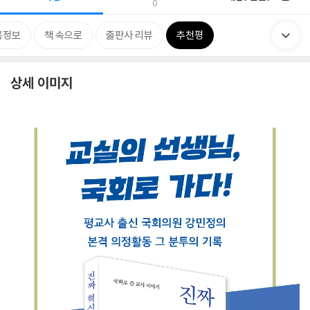
0
목정보
책 속으로
출판사 리뷰
추천평
상세 이미지