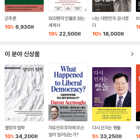
여하지 못함으로써 느끼는 좌절감과 자괴감은 교사 사회 내 무력감과 냉소
국회 입성 뒤 강민정은 국회 교육위원회 활동을 중심으로 국회 운영위와
주의를 일상화하게 한다. 이것만이 아니다. 참여가 배제된 교육행정 문화
예결위까지 3개 상임위에 소속되어 활발한 활동을 벌이는데, 하나만 맡아
교사에 대한 존경이 무너진 교실에서 교사와 학생 모두가 서로를 존중하는
는 필연적으로 수직적이고 일방적 정책 집행 관행을 고착화시키는 원인이
도 쉽지 않은 상임위 활동을 세 개 동시에 하는 일은 극히 드문 경우였다.
군주론
500명의 인물로 읽는
나는 대한민국 검사였
브
교육 문화의 길은 멀게만 보인다. 교육과정이 인간지능이 아니라 인공지능
된다. 이제 교사는 교육전문가가 아니라 말단 행정 실행자처럼 위치지어진
세계사
다
하지만 교사 출신 국회의원으로 강민정이 4년 내내 가장 심혈을 기울인 일
10
6,930
1
%
에만 몰입하고 있으니, 이제 교육은 기술논리에 식민화될 처지다. 이 상황
원
다.
은 교육 관련 입법 활동이었다. 교사정치기본권 보장 입법, 사립학교법 개
10
22,500
10
18,000
%
%
원
원
에서 교사 출신 국회의원 강민정의 경험과 성찰이 우리에게 아주 작은 희
--- p.145
정, 코로나결손방지법 제정, 온종일돌봄법 제정 등 교육입법안 발의를 위
망으로 다가온다.
해 뛰어다니며 현장교육 출신으로 교육현장의 목소리를 누구보다도 국회
- 박구용 (전남대학교 교수)
아이들이 공교육을 통해 사회 구성원으로 살아가는 데 필요한 역량, 태도,
이 분야 신상품
에 잘 전하고자 했다. 국정감사 역사상 최초로 고등학생과 지방대 학생을
가치를 기름으로써 사회의 다양한 문제에 대해 이해하고 각자의 관점을 갖
국감장 증인으로 불러 교육위원회와 교육부 장관, 고위관료들에게 교육 당
도록 하는 일은 매우 필요하고도 중요한 일이다. 선거법 개정으로 만 18세
강민정은 그 귀한 교사 출신 국회의원으로 자신이 겪은 일과 한 일을 정리
사자인 학생들의 생생한 목소리를 듣게 했으며 2022년 대선 시기에는 ‘대
투표권이 보장되어 아이들은 고3이거나 고등학교 졸업 직후 모두 유권자
해 책으로 펴냈다. 해답은 늘 현장에 있다. 자신의 일에 애정을 가진 교사와
선교육유세단’을 조직해 20일간 전국 5천 킬로미터를 순회하며 교육 현장
가 된다. 이런 아이들이 행사하는 투표권이 우리 사회 정치 수준을 결정한
대화해보면 교육현장에 얼마나 문제가 많은지, 또 그것을 어떻게 풀면 좋
의 목소리를 청취하고 유세하는 등 학생 중심 교육정책을 반영하려 노력했
다. 이런 이유로 OECD 많은 나라들에서는 학교 교육과정으로 모의선거를
을지 그 대안도 함께 들을 수 있다. 우리에게는 더 많은 교사 출신 정치가가
다.
실시하고 있다. 이들 나라에서 실시하는 모의선거는 가상의 후보를 두고
필요하다.
하는 것이 아니라 실제 선거 시기 직전에, 실제 출마한 후보자들과 그 공약
- 박태웅 (녹서포럼 의장)
강민정은 교육 관련 활동뿐만 아니라 다양한 사회 개혁 과제에도 관심을
을 가지고 수업 시간에 분석하고 토론하며 학생들 스스로 선거관리위원회
기울이며 적극적으로 참여해 활동했다. 민주당 내 민생현장지원조직인 ‘을
를 구성해 모의선거 투·개표과정을 운영한다.
지로위원회’ 소속 의원으로 누구보다도 노동 인권과 장애 인권 현안에 진
평교사 출신 국회의원이 된 강민정은 교육현장과 교육 전문성을 지닌 교사
열망의 법학
자유민주주의에 무슨
다시 던지는 짱돌
국
--- p.146
심어린 참여로 도움이 되고자 했고, 도크 꼭대기까지 직접 올라가 고공농
들의 참여가 배제된 정치에 교육현장의 목소리를 전달하고, 교육문제에 대
일이 일어났는가?
10
34,200
5
33,250
1
%
%
원
원
성 중인 노동자를 위로하고 현장 목소리를 직접 듣고자 했다. 그 밖에도 중
한 구조적 인식이 결여된 정치권을 향해 교육 발전을 향한 비전과 로드맵