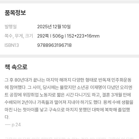
베트남 민간인 학살 진실규명 특별법을 발의하다 / 민주유공자법 통과에
품목정보
앞장서다 / 국정원 개혁 법안을 대표발의하다
86일 의원 농성 교장 선생님이 되다
발행일
2025년 12월 10일
비공식 의원 모임 ‘처럼회’ 활동
쪽수, 무게, 크기
292쪽 | 506g | 152*223*16mm
위성정당 선대총괄본부장이 되다
ㆍ강민정을 말하다
ISBN13
9788963196718
책을 마치며
책 속으로
그 후 80년대가 끝나는 마지막 해까지 다양한 형태로 반독재 민주화운동
에 참여했다. 그 사이, 당시에는 몰랐지만 소년공 이재명이 다녔던 오리엔
트 공장에 위장취업 노동자로 짧은 시간 다니기도 하고, 결혼 3개월 만에
수배되어 2년이나 가족들과 떨어져 지내야 하기도 했다. 용케 수배 생활을
마친 나는 첫아이를 낳고 구속으로 마치지 못했던 대학에 복학해 졸업했
다.
--- p.24