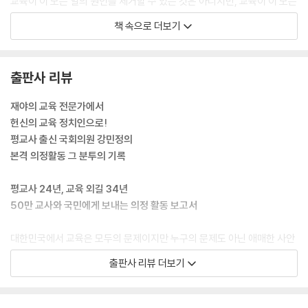
교육이 이 모든 일의 원인을 제거할 수 있는 것은 아니지만, 교육이 이 모든
일의 원인을 줄일 수는 있다. 민주주의자인 대통령, 민주주의자인 국회의
책 속으로 더보기
원, 민주주의자인 판검사, 민주주의자인 의사, 민주주의자인 기자, 민주주
의자인 기업가, 민주주의자인 관료, 민주주의자인 군인, 민주주의자인 노
동자, 민주주의자인 예술가, 민주주의자인 부모가 있다면 일상의 민주주
출판사 리뷰
의가 가능하고 12·3 내란 같은 국가적 위기가 발생할 소지는 현저히 줄어
든다. 이들이 만드는 법과 제도, 사회가 민주사회에 가까이 가지 않을 수 없
재야의 교육 전문가에서
다.
헌신의 교육 정치인으로!
--- p.53
평교사 출신 국회의원 강민정의
본격 의정활동 그 분투의 기록
모든 의정활동은 ‘아이들’을 기준으로 판단하고 결정한다. 이것이 2020년
10월 21대 국회 첫 국정감사장에 학생을 서게 한 배경이기도 하다. 그동안
평교사 24년, 교육 외길 34년
아주 드물게 학생이 국회에서 마이크 앞에 서긴 했으나 주로 특정한 교육
50만 교사와 국민에게 보내는 의정 활동 보고서
관련 사안 관계자 자격으로 선 것이었다. 나는 학생이 우리 교육의 직접적
경험자이자 당사자로 자신의 이야기를 할 기회가 마련되어야 한다고 생각
대한민국에서 교육은 모두의 문제이지만 누구의 문제도 아닌 애매한 사안
했다.
이다. 공교육 체계가 촘촘히 짜인 한국 사회에서 누구나 12년 동안 공교육
출판사 리뷰 더보기
--- p.105
을 받고 누구나 학창 시절을 거치며 그래서 학교와 교육에 대해 누구나 잘
안다고 여긴다. 여기에 학부모 경험까지 더해지면 모두가 교육 전문가가
나는 첫 집회 소식을 듣고 분노하고 절망하는 교사들과 함께하고 싶었지
된 듯한 생각이 든다. 수능 날 듣기평가 시간 전국의 항공기 이착륙이 금지