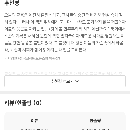
추천평
만, 유튜브 시청으로 대신할 수밖에 없었다. 가장 정치적인 요구를, 가장 정
될 정도로 온 국민이 교육의 중요성에 공감하고 협조하며 관심을 기울이다
치적인 장소에서, 가장 정치적인 방식으로 풀기 위한 교사들의 행동은 역
가도, 입시가 지나면 교육은 더는 자기 일이 아니게 된다. 중장기적 전망 속
오늘의 교육은 여전히 혼란스럽고, 교사들의 숨결은 버거운 현실 속에 갇
설적이게도 가장 비정치적인 모습으로 비쳐져야 한다는 압박에 부딪혔기
에 치밀하고 세밀한 전략으로 정책을 수립하기보다 문제가 생기면 단기 처
혀 있다. 그러나 이 책은 우리에게 묻는다. “그래도 포기하지 않을 거죠? 아
때문이다. 교육의 정치중립성에 대한 잘못된 해석을 근거로 교사들의 정치
방에만 급급하고 그때그때 집권 세력의 정치적 목적 달성의 수단으로 인식
이들의 웃음을 지키는 일, 그것이 곧 민주주의의 시작 아닐까요.” 국회에서
적 행동을 금기시하는 우리 민주주의 수준의 결과였다. ‘정치를 말하면서,
될 뿐이다. 이렇게 된 근본 원인은 교육 관련한 모든 정책이 논의되는 정치
4년의 기록은 새하얀 눈길에 찍힌 발자국이자 새로운 시대를 염원하는 이
정치를 멀리하라’는 이 모순된 상황이 교사가 처한 현실이다.
권에서 교육 문제에 대한 구조적 인식이 부족하고 또 교육계에서는 교육
들을 향한 응원봉 불빛이었다. 그 불빛이 더 많은 이들의 가슴속에서 타올
--- p.136
문제를 정치의 언어로 접근하고 해결하는 데 제약과 어려움이 따르기 때문
라, 교실과 사회가 함께 밝아지는 내일을 그려본다.
이다.
참정권은 헌법적 기본권이다. OECD 모든 나라에서는 정도 차가 있긴 하
- 박영환 (전국교직원노동조합 위원장)
지만 교사정치기본권을 보장하고 있을 뿐 아니라, 같은 공직자임에도 일정
21대 국회의원을 지낸 강민정은 교육을 위해 정치가 필요하고 정치를 통해
한 제약이 따르는 공무원보다 일반적으로 더 폭넓은 권리를 보장하고 있
교실은 늘 사회의 축소판이었다. 교사들은 매일 아이들을 통해 세상의 모
교육 문제를 고민해야 하는 문제를 누구보다도 중요하게 인식하고 치열하
다. 독일은 심지어 정치를 가르치는 교사들에게는 정치활동을 권장하기까
순을 배우고, 동시에 세상을 바꾸는 가능성을 발견한다. 그러나 교육의 문
추천평 더보기
게 고민해 온 사람이다. 그런 그가 국회의원 임기를 마치고 일반 시민 유권
지 한다고 한다. 아는 만큼 가르칠 수 있기 때문이다.
제를 교육만의 일로 가두어두는 사회에서 교사의 목소리는 종종 벽에 부딪
자로 돌아와 자기 생각과 경험을 담담하고 단단한 글로 풀어냈다. 《진짜 혁
--- p.141
힌다. 이 책은 그 벽을 넘어, 교사 한 사람이 어떻게 ‘정치의 언어’로 아이들
신교육》은 평교사를 거쳐 국회의원이 되기까지 치열한 삶을 살아온 강민
의 삶을 지키고자 했는지를 보여준다. 우리는 흔히 ‘정치는 더럽다’고 말하
리뷰/한줄평
0
정의 삶에 대한 기록이자 50만 교사와 국민에게 보내는 의정활동 보고서
‘교육의 정치중립성=교사 참정권 박탈과 교육의 탈정치화’ 등식은 교사들
지만, 사실 더러운 것은 정치가 아니라 정치의 부재다. 교육의 현장에 정치
다. 국회 역사 72년 만의 두 번째 평교사 출신 국회의원이라는 특별한 이력
로 하여금 자기검열 뇌구조를 장착하게 만들었다. 이는 교사를 탈정치적
가 없을 때, 그 공백을 메우는 것은 권력의 논리이기 때문이다. 이 책은 교
을 가진 저자가 교사를 거쳐 국회의원이 되기까지 과정, 4년 동안의 국회
리뷰
한줄평
존재로 만들 뿐 아니라, 교육기본법 제2조가 명령하고 있는 ‘민주시민의
사들이 왜 정치적 존재로서 깨어 있어야 하는지를, 교사 출신 국회의원의
의정활동 이야기를 구체적이고 상세히 들려준다.
자질을 갖추게 하는’ 교육 목적 달성도 어렵게 한다. 아이들이 학교를 졸업
생생한 기록으로 증명한다.