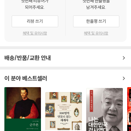
첫번째 리뷰어가
첫번째 한줄평을
하고 살아갈 세상의 많은 문제들이 다 정치와 관련 있는데 아이들은 정치
되어주세요.
남겨주세요.
교실, 교육청, 시민단체, 대한민국 국회까지
- 이보미 (교사노조연맹 위원장)
를 배우지 못한 채 사회로 나간다.
모든 현장을 두루 거친 교육 전문가
--- p.142~143
리뷰 쓰기
한줄평 쓰기
강민정은 국회의원이 되기 전에도 재야의 고수로 명성이 드높았지만 회고
강민정은 80년대 초 엄혹한 시대 서울대학교 사범대학에 입학했다. 서울
록이 보여주듯 국회의원 4년 동안 공적 차원에서 안 해본 일이 없을 만큼
스스로 사고하고, 다른 사람 의견을 경청하고, 존중하고 배려하며 공감의
혜택 및 유의사항
혜택 및 유의사항
대 최초로 구성된 여학생 시위팀을 꾸려 반독재 민주화를 요구하는 학내
내공을 더 쌓았다. 이로써 그는 교육과 정치, 사회운동을 두루 섭렵한 아주
태도를 배우면서 비판적 사고력을 갖추는 일은 민주주의를 살아내고 민주
시위를 주도하다 구속되고, 당시 소년공 이재명이 다녔던 오리엔트 공장에
드문 교육계 인사가 됐다. 나는 강민정이 앞으로 교육계에서 더 큰 역할을
주의를 학습함으로써만 가능하다. ‘전교 1등 출신 의사와 지방공공의대 출
위장취업 노동자로 일하는 등 80년대가 끝날 무렵까지 그는 반독재 민주
해주기를 기대하고 그렇게 될 것으로 믿어 의심치 않는다. 우리 사회, 특히
신 의사’ 운운하는 의사들이나 선민의식과 특권의식에 절어 있는 판검사들
화운동에 여러 형태로 참여했다. 결혼 3개월 만에 수배되어 가족과 떨어져
배송/반품/교환 안내
교육계는 그가 있음에 다행스럽고 든든하다.
은 민주시민교육을 제대로 받지 못한 교육이 낳은 부끄러운 성적표다.
지내다가 수배가 풀린 뒤 뒤늦게 학교를 졸업하고 늦깎이 교사 생활을 시
- 곽노현 (전 서울특별시 교육감)
작한다. 입시 위주 교육의 문제점을 해결하기 위한 혁신학교가 2011년 서
학교를 소송 전쟁에 시달리게 만든 교육의 사법화, 사교육 확대, 학폭 증
이 분야 베스트셀러
울에서도 시작되자 강민정은 교육다운 교육을 꿈꾸는 동료 교사들과 함께
가, 교권 추락, 행정업무 중심 학교 운영, 청소년 자해·자살 증가, 교육격차
아이들이 웃을 수 있는 사회, 교사가 존중받는 나라, 그리고 민주주의가 일
혁신학교 1세대로 활동하는데, 그는 이때를 교직 20년 만에 처음으로 교사
심화 등 오늘날 우리가 직면한 총체적 교육 붕괴 상황의 유일한 원인은 아
상에서 살아 숨 쉬는 세상을 바라는 모든 이들에게 이 책은 깊은 울림을 전
인 것이 자랑스럽고 행복한 일이라 느낀 시간이라 회고한다. 교사 생활을
니지만 근원적이고 중요한 원인 중 하나가 바로 교사들의 정치기본권을 봉
할 것이다. 교실 한 모퉁이에서 시작된 한 사람의 걸음이 국회라는 큰 광장
마친 뒤 그는 곽노현 전 교육감을 비롯해 서울 혁신교육의 주체들이 만든
쇄한 것이라 할 수 있다.
에 닿기까지, 그 길에는 교육의 힘을 굳게 믿었던 수많은 이들의 발자국이
‘징검다리교육공동체’ 활동을 시작했다. 이곳에서 그는 민주시민교육과 교
--- p.144
함께했다. 나는 그 길이 한국 민주주의의 또 다른 희망의 길이 되리라 믿어
사정치기본권 운동 등 폭넓은 활동을 전개하며 우리 교육의 올바른 길을
의심치 않는다.
모색한다.
가장 직접적 당사자인 교사들이 교육정책이나 예산, 관련 입법 과정에 참
- 조희연 (전 서울특별시 교육감)