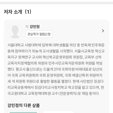
현실정치 속 교육은 어떤 모습일까?
희귀 존재 교육 비례대표 / 비인기 상임위, 교육위 / 국회의원에게 민원인
저자 소개
1
아닌 민원인이 되는 국회의원 / 교육문법과 정치문법의 간극 / 민주정부보
다 교육개혁에 더 적극적인 보수정부? / 교육부 장관 이력과 전문성 / 국회
의장 쌈짓돈이 된 특별교부금 / 좋은 의도가 항상 좋은 법을 만드는 것은
저
강민정
아니다 / 학교폭력 해결에는 무능하고 교육공동체 파괴엔 유능하게 된 법
관심작가 알림신청
과 정책 / 교육상임위 소관 기관 문제, 한국교육개발원과 교육과정평가원
ㆍ강민정을 말하다
서울대학교 사범대학에 입학해 대학생활을 하던 중 반독재 민주화운
동에 참여하다가 뒤늦게 교사생활을 시작했다. 서울시교육청 혁신교
| 2부 | 국회 교육상임위원회의 새바람이 되다
육지구 정책연구 교사와 혁신학교운영위원회 위원장, 교육부 산하
교육자치정책협의회 위원과 민주시민교육자문위원회 위원을 역임
장관과 국회의원을 고개 숙이게 만든 학생
했다. 평교사 출신으로는 드물게 21대 국회의원 비례대표로 당선되
현직 교사 국회의원 보좌관 쟁취 투쟁
어 국회 교육위원회와 국회 운영위원회, 국회 예결산특위 위원까지
교사정치기본권 보장에 대한 문재인 정부 태도
세 개 위원회 위원으로 활발한 활동을 펼쳤다. 현재 사단법인 징검다
전국 순회 교육현장 간담회
리교육공동체에서 징검다리교사정치학교 학교장을 맡고 있으며, 한
코로나와 학생 정신건강, 코로나 키즈에 대한 경고
국교원대학교 교육정책대학원 교수(전문경력직)로 재임 중이다.
김건희의 논문 표절을 공론의 장에 올리다
최초의 대선 교육유세단, ‘모두를 위한 교육유세단’
강민정
의 다른 상품
서이초 교사 집회와 교권 4법