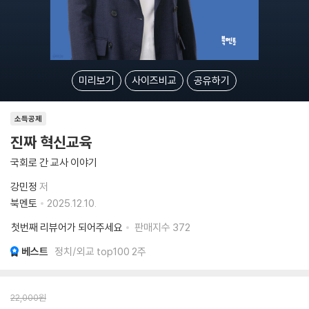
미리보기
사이즈비교
공유하기
소득공제
진짜 혁신교육
국회로 간 교사 이야기
강민정
저
북멘토
2025.12.10.
첫번째 리뷰어가 되어주세요
판매지수
372
베스트
정치/외교 top100 2주
22,000
원