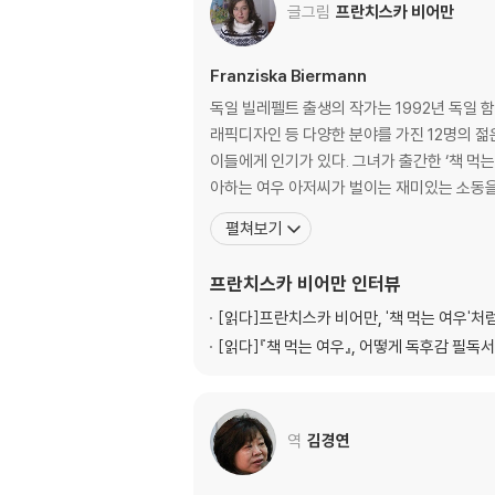
글그림
프란치스카 비어만
Franziska Biermann
독일 빌레펠트 출생의 작가는 1992년 독일
래픽디자인 등 다양한 분야를 가진 12명의 젊
이들에게 인기가 있다. 그녀가 출간한 ‘책 먹는 여우’는 최근 한국에서 100쇄를 돌파했다. 지금까지 35만명 어린이 독자들이 이 책을 만났다.『책먹는 여우』는 책을 너무 좋
아하는 여우 아저씨가 벌이는 재미있는 소동을
펼쳐보기
프란치스카 비어만
인터뷰
[읽다]
프란치스카 비어만, '책 먹는 여우'
[읽다]
『책 먹는 여우』, 어떻게 독후감 필독
역
김경연