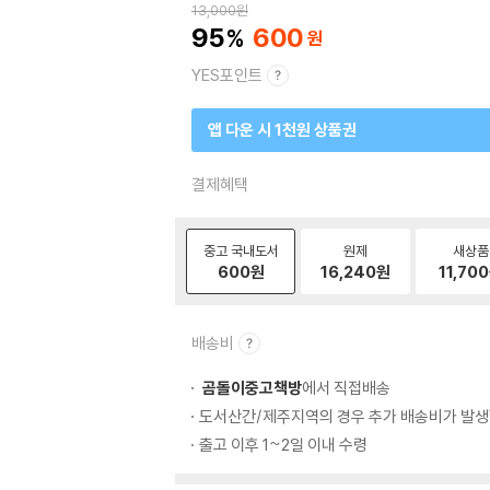
13,000
원
95
600
YES포인트
앱 다운 시 1천원 상품권
결제혜택
중고 국내도서
원제
새상품
600
원
16,240
원
11,700
배송비
곰돌이중고책방
에서 직접배송
도서산간/제주지역의 경우 추가 배송비가 발생
출고 이후 1~2일 이내 수령