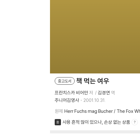
책 먹는 여우
중고도서
프란치스카 비어만
저
김경연
역
주니어김영사
2001.10.31.
원제
Herr Fuchs mag Bucher / The Fox W
사용 흔적 많이 있으나, 손상 없는 상품
중