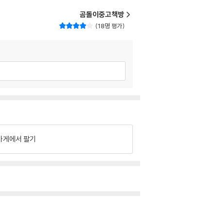
곰돌이중고책방
18명 평가
가게에서 팔기