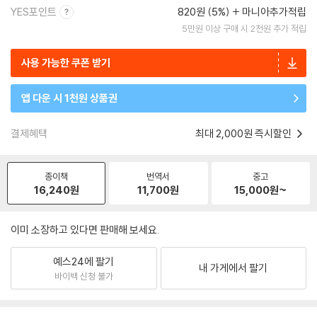
YES포인트
820원 (5%)
마니아추가적립
5만원 이상 구매 시 2천원 추가 적립
사용 가능한 쿠폰 받기
앱 다운 시 1천원 상품권
결제혜택
최대 2,000원 즉시할인
종이책
번역서
중고
16,240
원
11,700
원
15,000
원~
이미 소장하고 있다면 판매해 보세요.
예스24에 팔기
내 가게에서 팔기
바이백 신청 불가