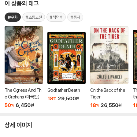
이 상품의 태그
#우화
#초등고전
#책덕후
#풍자
The Ogress And Th
Godfather Death
On the Back of the
T
e Orphans (미국판)
Tiger
th
18
29,500
%
원
50
6,450
18
26,550
1
%
%
원
원
상세 이미지