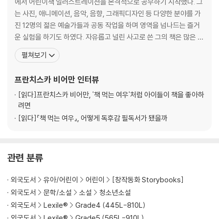
에서 어린이책 일러스트레이션을 본격적으로 공부하기 시작했다. 그
는 사진, 애니메이션, 음악, 음향, 그래픽디자인 등 다양한 분야를 가
진 12명의 젊은 예술가들과 공동 작업을 하며 영역을 넘나드는 즐거
운 실험을 하기도 하였다. 자유롭고 널린 사고로 쓴 그의 책은 많은 어
린이들에게 인기가 있다. 그녀가 출간한 ‘책 먹는 여우’는 최근 한국에
펼쳐보기
서 100쇄를 돌파했다. 지금까지 35만명 어린이 독자들이 이 책을 만
났다.『책먹는 여우』는 책을 너무 좋아하는 여우 아저씨가 벌이는 재
프란치스카 비어만
인터뷰
미있는 소동을 통하여 독서의 의미와 방법
[읽다]
프란치스카 비어만, '책 먹는 여우'처럼 아이들이 책을 좋아하
려면
[읽다]
『책 먹는 여우』, 어떻게 독후감 필독서가 됐을까
관련 분류
외국도서
유아/어린이
어린이
[창작동화 Storybooks]
외국도서
문학/소설
소설
청소년소설
외국도서
Lexile®
Grade4 (445L-810L)
외국도서
Lexile®
Grade5 (565L-910L)