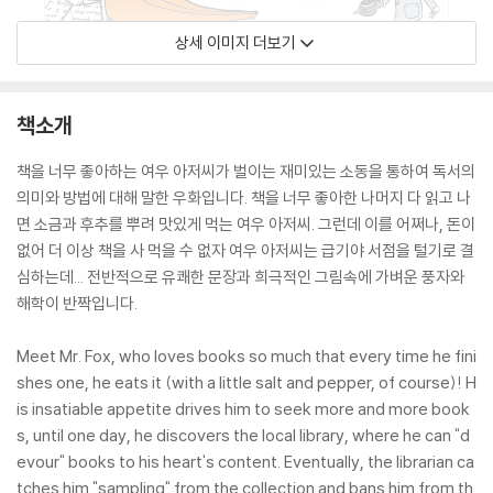
상세 이미지 더보기
책소개
책을 너무 좋아하는 여우 아저씨가 벌이는 재미있는 소동을 통하여 독서의
의미와 방법에 대해 말한 우화입니다. 책을 너무 좋아한 나머지 다 읽고 나
면 소금과 후추를 뿌려 맛있게 먹는 여우 아저씨. 그런데 이를 어쩌나, 돈이
없어 더 이상 책을 사 먹을 수 없자 여우 아저씨는 급기야 서점을 털기로 결
심하는데... 전반적으로 유쾌한 문장과 희극적인 그림속에 가벼운 풍자와
해학이 반짝입니다.
Meet Mr. Fox, who loves books so much that every time he fini
shes one, he eats it (with a little salt and pepper, of course)! H
is insatiable appetite drives him to seek more and more book
s, until one day, he discovers the local library, where he can "d
evour" books to his heart's content. Eventually, the librarian ca
tches him "sampling" from the collection and bans him from th