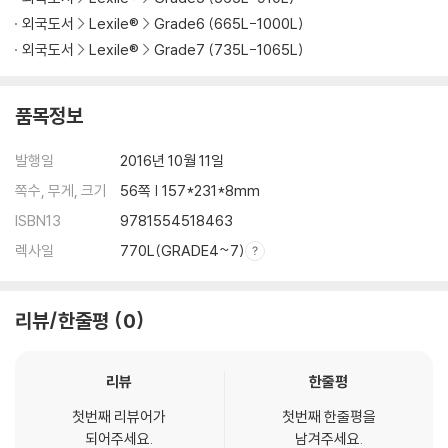
외국도서
Lexile®
Grade6 (665L-1000L)
외국도서
Lexile®
Grade7 (735L-1065L)
품목정보
발행일
2016년 10월 11일
쪽수, 무게, 크기
56쪽 | 157*231*8mm
ISBN13
9781554518463
렉사일
770L(GRADE4~7)
리뷰/한줄평
0
리뷰
한줄평
첫번째 리뷰어가
첫번째 한줄평을
되어주세요.
남겨주세요.