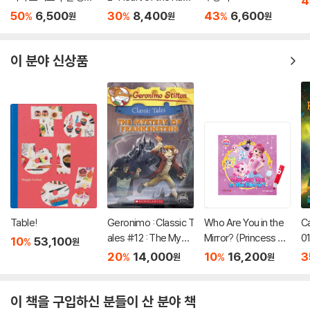
4
'원더' 원작 소설
Dragon (A Branches
50
6,500
30
8,400
43
6,600
%
%
%
원
원
원
Book)
이 분야 신상품
Table!
Geronimo : Classic T
Who Are You in the
C
ales #12 : The Myst
Mirror? (Princess Ca
01
10
53,100
%
원
ery of Frankenstein
tch! Teenieping) (세
20
14,000
10
16,200
3
%
%
원
원
이펜호환 / QR음원 포
함)
이 책을 구입하신 분들이 산 분야 책