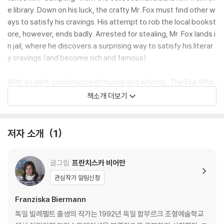
e library. Down on his luck, the crafty Mr. Fox must find other w
ays to satisfy his cravings. His attempt to rob the local bookst
ore, however, ends badly. Arrested for stealing, Mr. Fox lands i
n jail, where he discovers a surprising way to satisfy his literar
y cravings (and become rich and famous).
With its deft combination of humor and whimsy, The Fox Who
Ate Books is a tongue-in-cheek approach to promote a love
책소개 더보기
of books and reading. The ever-inventive, wily Mr. Fox is the p
erfect anti-hero whose antics are guaranteed to make young
readers laugh, while the play on words will delight older childre
저자 소개
1
n.
글그림
프란치스카 비어만
관심작가 알림신청
Franziska Biermann
독일 빌레펠트 출생의 작가는 1992년 독일 함부르크 조형예술학교