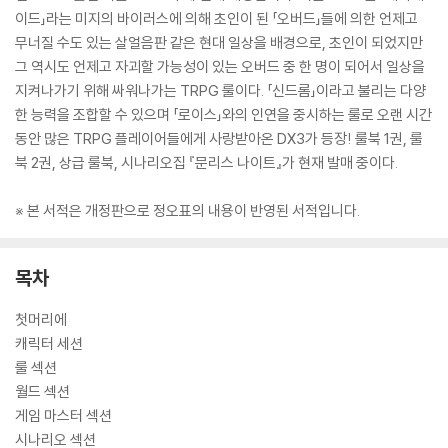
이드」라는 미지의 바이러스에 의해 초인이 된 「오버드」들에 의한 언제고
무너질 수도 있는 살얼음판 같은 현대 일상을 배경으로, 초인이 되었지만
그 역시도 언제고 자괴할 가능성이 있는 오버드 중 한 명이 되어서 일상을
지켜나가기 위해 싸워나가는 TRPG 룰이다. 「신드롬」이라고 불리는 다양
한 능력을 조합할 수 있으며 「로이스」와의 인연을 중시하는 룰로 오랜 시간
동안 많은 TRPG 플레이어들에게 사랑받아온 DX3가 등장! 룰북 1권, 룰
북 2권, 상급 룰북, 시나리오집 『문리스 나이트』가 현재 발매 중이다.
※ 본 서적은 개정판으로 정오표의 내용이 반영된 서적입니다.
목차
첫머리에
캐릭터 세션
룰 섹션
월드 섹션
게임 마스터 섹션
시나리오 섹션