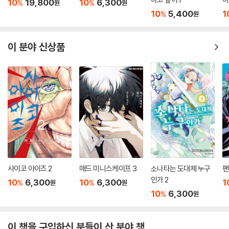
10
19,800
10
6,300
%
%
원
원
10
5,400
1
%
원
이 분야 신상품
사이코 아이즈 2
매드 미니스케이프 3
소나타는 도대체 누구
팬
인가 2
10
6,300
10
6,300
1
%
%
원
원
10
6,300
%
원
이 책을 구입하신 분들이 산 분야 책