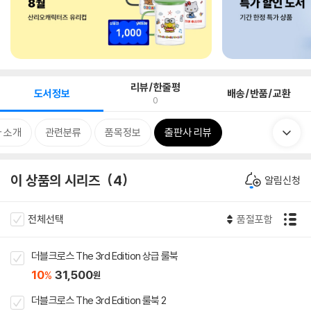
리뷰/한줄평
도서정보
배송/반품/교환
0
 소개
관련분류
품목정보
출판사 리뷰
이 상품의 시리즈
4
알림신청
전체선택
품절포함
더블크로스 The 3rd Edition 상급 룰북
10
31,500
%
원
더블크로스 The 3rd Edition 룰북 2