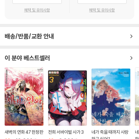
고 있습니다.
혜택 및 유의사항
혜택 및 유의사항
▶ 게임 마스터 섹션
게임 마스터 섹션은 GM을 위한 룰과 시나리오 작성법, 에너미 데이터 등
이 게재되어 있습니다.
배송/반품/교환 안내
▶ 시나리오 섹션
시나리오 섹션에는 실제 시나리오 「Crumble Days」 한 편, 그리고 융통성
이 분야 베스트셀러
있게 살을 붙일 수 있는 시나리오 후크 두 편이 게재되어 있습니다.
새벽의 연화 47 한정판
전희 서바이벌 사가 3
네가 죽을 때까지 사랑
네
하고 싶어 1
하