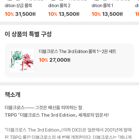
dition 상급 룰북
dition 룰북 2
dition 룰북 1
d
리
10
31,500
10
13,500
10
13,500
1
%
%
%
원
원
원
이 상품의 특별 구성
더블크로스 The 3rd Edition 룰북 1~2권 세트
10
27,000
%
원
책소개
더블크로스―― 그것은 배신을 의미하는 말.
TRPG 『더블크로스 The 3rd Edition』 세계로의 입문서!
『더블크로스 The 3rd Edition』(이하 DX3)은 일본에서 2001년에 발매
된 TRPG 룰인 더블크로스의 세 번째 개정판이다. 더블크로스는 「레니게