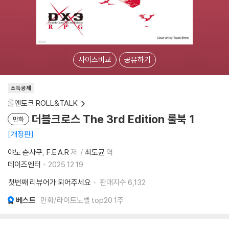
사이즈비교
공유하기
소득공제
롤앤토크 ROLL&TALK
더블크로스 The 3rd Edition 룰북 1
만화
개정판
야노 슌사쿠
F.E.A.R
저
최도균
역
데이즈엔터
2025.12.19.
첫번째 리뷰어가 되어주세요
판매지수
6,132
베스트
만화/라이트노벨 top20 1주