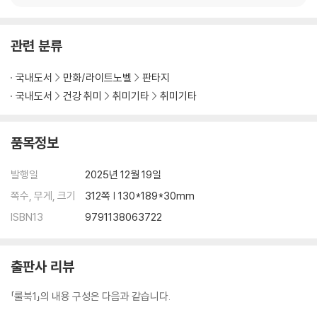
관련 분류
국내도서
만화/라이트노벨
판타지
국내도서
건강 취미
취미기타
취미기타
품목정보
발행일
2025년 12월 19일
쪽수, 무게, 크기
312쪽 | 130*189*30mm
ISBN13
9791138063722
출판사 리뷰
「룰북1」의 내용 구성은 다음과 같습니다.