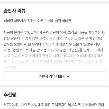
0%를 최대 600만~2,000만 원 사이에서 소득공제 받을 수 있다. 소득공
제로 수십 또는 수백만 원 이상의 세금을 돌려받을 수 있어 내가 낸 이자가
출판사 리뷰
줄어든다는 이점이 있다. 단, 이 공제를 받으려면 집 명의자가 근로소득자
가 되어야 하고 취득 시 기준시가가 6억 원 이하가 되어야 한다. 이러한 조
베테랑 세무사가 전하는 아주 손쉬운 실전 세테크
건들이 있으므로 공동명의자 등은 사전에 이를 확인하는 것이 좋다.
--- p.61-62
세금의 원리란 무엇일까? 세금의 종류와 목적, 그리고 세금을 계산하는 방
법을 말한다. 기업과 개인 고객의 세무 상담, 부동산 및 상속·증여 컨설팅
교육비 세액공제는 수업료 등 공과금의 성격만 해당되나, 학교 급식비, 학
업무를 도맡아 해 온 우리나라 최고의 베테랑 세무 전문가 ‘신방수 세무
교에서 구입한 교과서대, 학교에서 실시하는 방과 후 학교 수업료는 공제
사’는 『합법적으로 세금 안 내는 110가지 방법 · 개인편』을 통해 누구에게
받을 수 있다. 다만, 취학 전 아동의 경우 보육 비용이나 1주 1회 이상 실시
나 꼭 필요한 세금 이야기를 전한다. 세금이 부과되는 이유와 세금을 적게
하는 교육과정(음악, 미술, 무용학원, 수영, 태권도장 등)의 교습을 받으며
낼 수 있는 방법 등 반드시 알아야 할 세금에 관한 모든 것을 짜임새 있게
지출한 수강료는 학원장이 발급한 증명서로 공제를 받을 수 있다. 참고로 2
정리했다.
026년부터 9세 미만 또는 초등학교 2학년 미만의 예체능 관련 학원비도
출판사 리뷰 더보기
교육비 세액공제를 받을 수 있을 것으로 보인다.
이 책에는 자산관리 컨설턴트를 목표로 세금 관련 공부에 매진하고 있는
--- p.68
증권회사 직원 ‘이절세’와 미래의 세무 전문가를 꿈꾸며 든든세무법인에
들어간 이절세의 아내 ‘야무진’, 그리고 든든세무법인의 간판급 세무사이
추천평
토지거래허가구역 내에서는 의무적으로 2년 거주를 해야 한다. 2025년 1
자 야무진의 직장 상사인 ‘고단수’ 등 세 명의 인물이 등장한다. 이들 주변
0월 15일에 발표된 대책 때문이다. 구체적으로 2025년 10월 16일 이후에
에서 일어나는 여러 가지 세금 문제를 스토리텔링 방식으로 제시하고, 그
세금을 내는 개인은 세법에 정해진 금액만큼만 납세의무를 이행하면 된다.
서울과 경기도 12개 지역에서 아파트나 아파트 단지 내의 연립·다세대주
에 관한 해법을 자세히 풀어내며 자칫 어렵게 느껴질 수 있는 세금 지식을