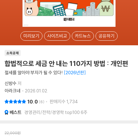
미리보기
사이즈비교
카드뉴스
공유하기
소득공제
합법적으로 세금 안 내는 110가지 방법 : 개인편
절세를 알아야 부자가 될 수 있다!
2026년판
신방수
저
아라크네
2026.01.02.
10.0
판매지수
1,734
6
베스트
경영관리/전략/경영학 top100 6주
22,000
원