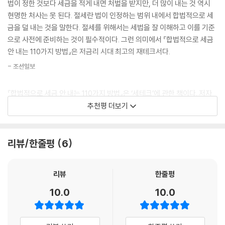
법이 정한 것보다 세금을 적게 내면 처벌을 받지만, 더 많이 내는 것 역시
택을 취득(매매, 부담부 증여 등 유상취득을 말하며 상속이나 증여, 재산분
최대한 알기 쉽게 설명한다.
현명한 처사는 못 된다. 절세란 법이 인정하는 범위 내에서 합법적으로 세
할 등은 제외. 참고로 비아파트는 허가 대상에서 제외되는 것이 원칙)한 경
금을 덜 내는 것을 말한다. 절세를 위해서는 세법을 잘 이해하고 이를 기준
우에는 허가일로부터 4개월 이내에 전입 및 2년 이상 실거주를 해야 한다.
다양하고 흥미진진한 에피소드를 따라가다 보면 합법적이고도 효과적인
으로 사전에 준비하는 것이 필수적이다. 그런 의미에서 『합법적으로 세금
이를 위반하면 거래 무효가 되는 동시에 벌금 등이 나올 수 있다. 이 제도는
절세의 방법을 하나씩 자연스럽게 익힐 수 있다. 그렇게 서서히 절세와 재
안 내는 110가지 방법』은 저금리 시대 최고의 재테크서다.
주담대와 관계없이 무조건 적용된다.
테크의 기술에 다가갈 수 있다는 것이 이 책의 가장 큰 장점이다. 등장인물
--- p.112
- 조선일보
을 통해 이야기하는 세세하고 구체적인 설명은 누구에게나 맞춘 듯 훌륭한
절세의 지침이 된다.
국세청에서는 재산을 취득한 사람의 직업, 연령, 소득 및 재산 상태를 포괄
『합법적으로 세금 안 내는 110가지 방법』은 ‘세테크’에 관한 책이다. 저자
적으로 검토해 그 재산을 스스로 일궈 냈다고 보기 힘든 경우 일단 누군가
인 세무사가 실무에서 겪었던 다양한 사례들을 바탕으로 꼭 필요한 세금
추천평 더보기
2026년에 적용되는 세법 개정 내용을 충실히 반영
로부터 증여받은 것으로 추정한다. 그런 다음에 증여를 받았을 것으로 추
정보를 전달한다. 특히 어렵기만 한 세금 문제를 가능한 한 쉽게 풀어내려
정되는 재산 취득자에게 자금출처 소명자료를 요구해서 만일 자금출처 입
했다는 점이 눈에 띈다. 최근 개편된 정책은 물론 앞으로 변동 가능성이 있
매년 베스트셀러를 기록하며 그 가치를 인정받아 온 『합법적으로 세금 안
증이 제대로 안 되면 자금출처조사를 해 증여세를 과세한다. 따라서 자금
는 세제 정책까지 예측했다는 점이 특징이다.
리뷰/한줄평
6
내는 110가지 방법 · 개인편』은 2026년을 맞아 개정 세법을 충실히 반영
출처조사는 누구나 무작위로 조사하는 것이 아니라 본인의 수입이나 자기
하며 한층 더 업그레이드되었다. 각 상황에 맞는 연말정산 환급법, 취득세·
- 매일경제
재산을 처분해 구입한 자료가 증명되면 조사 대상에서 제외된다.
보유세·양도소득세를 비롯해 상속·증여세 등 부동산 전반에 대한 세금 관
리뷰
한줄평
--- p.240
리 노하우, 수익률 높은 재테크를 위한 맞춤별 절세 전략 등을 자세하게 풀
우리는 세금과 떼려야 뗄 수 없는 관계다. 소득 수준이 비슷하다고 해서 세
10.0
10.0
어낸다. 강화된 금융실명제에 대한 쟁점 및 그에 따른 해법도 구체적으로
금 부담이 비슷한 것은 아니다. 세금에 대한 지식이 없으면 더 많은 세금을
다루었다. 이와 더불어 다양한 세제 혜택을 비롯해 실생활에 꼭 필요한 세
낼 수도 있다. 『합법적으로 세금 안 내는 110가지 방법』은 세테크를 잘할
금 관련 지식을 알기 쉽게 설명하고 있다.
수 있는 비법들을 담았다.