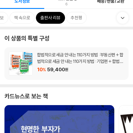
도서정보
배송/반품/교환
6
보
책 속으로
출판사 리뷰
추천평
이 상품의 특별 구성
합법적으로 세금 안 내는 110가지 방법 : 부동산편 + 합
법적으로 세금 안 내는 110가지 방법 : 기업편 + 합법적
으로 세금 안 내는 110가지 방법 : 개인편 세트
10
59,400
%
원
카드뉴스로 보는 책