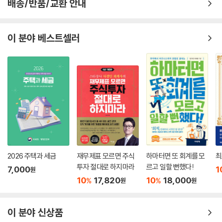
배송/반품/교환 안내
이 분야 베스트셀러
2026 주택과 세금
재무제표 모르면 주식
하마터면 또 회계를 모
최
투자 절대로 하지마라
르고 일할 뻔했다!
7,000
1
원
10
17,820
10
18,000
%
%
원
원
이 분야 신상품