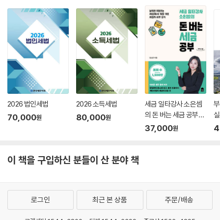
2026 법인세법
2026 소득세법
세금 일타강사 소은셈
부
의 돈 버는 세금 공부
실
70,000
80,000
원
원
(큰글자도서)
37,000
4
원
이 책을 구입하신 분들이 산 분야 책
로그인
최근 본 상품
주문/배송