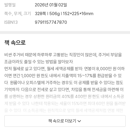
발행일
2026년 01월 02일
쪽수, 무게, 크기
328쪽 | 506g | 152*225*16mm
ISBN13
9791157747870
책 속으로
비싼 주거비 때문에 하루하루 고통받는 직장인이 많은데, 주거비 부담을
조금이라도 줄일 수 있는 방법을 알아보자.
먼저 월세로 살고 있다면, 월세 세액공제를 받자. 연봉이 8,000만 원 이하
이면 연간 1,000만 원 한도 내에서 지출액의 15~17%를 환급받을 수 있
다. 원룸이나 오피스텔에 거주하는 경우도 이 공제를 받을 수 있다는 점도
기억하자. 다음으로 전세로 살고 있다면, 차입을 통해 전세금을 마련해 이
를 상환하는 경우 상환한 원리금의 40%를 400만 원 한도 내에서 소득공
제 받을 수 있다. 나한테 적용되는 세율이 15%라면 최대 60만 원을 돌려받
을 수 있다. 이 소득공제는 원칙적으로 앞의 월세 세액공제처럼 연봉 제한
이 없다. 마지막으로 월세나 전세를 살고 있는 상태에서 내 집 마련을 하는
책 속으로 더보기
경우가 있다. 이때 대출을 받아 이자를 납부하고 있다면 납부한 이자의 10