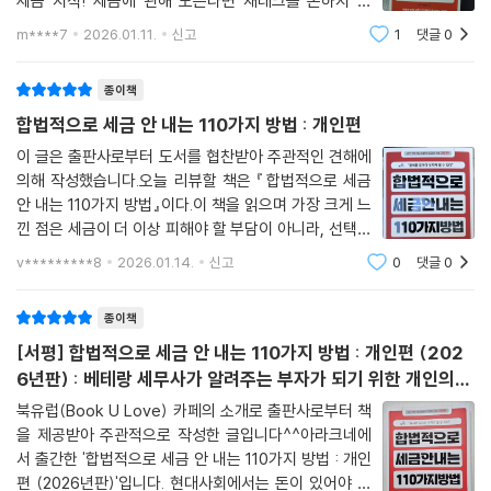
세금 지식! 세금에 관해 모른다면 재테크를 논하지 말
라!! "모르면 내고, 알면 아낀다"베테랑 세무사의 실전 세
m****7
2026.01.11.
신고
1
댓글
0
테크, 쉽게 읽는 세금 이야기세금에 대한 이슈는 실생활에
서 벗어나 생각할 수 없는 영역이 되고 있다. 해
종이책
합법적으로 세금 안 내는 110가지 방법 : 개인편
이 글은 출판사로부터 도서를 협찬받아 주관적인 견해에
의해 작성했습니다.오늘 리뷰할 책은 『합법적으로 세금
안 내는 110가지 방법』이다.이 책을 읽으며 가장 크게 느
낀 점은 세금이 더 이상 피해야 할 부담이 아니라, 선택에
따라 달라지는 결과라는 사실이었다. 우리는 보통 “어차
v*********8
2026.01.14.
신고
0
댓글
0
피 내야 하는 것”이라며 세금을 체념하듯 받아들이지만,
저자는 세금이 얼마나 많은 결정의 갈림
종이책
[서평] 합법적으로 세금 안 내는 110가지 방법 : 개인편 (202
6년판) : 베테랑 세무사가 알려주는 부자가 되기 위한 개인의
절세 방법!
북유럽(Book U Love) 카페의 소개로 출판사로부터 책
을 제공받아 주관적으로 작성한 글입니다^^아라크네에
서 출간한 '합법적으로 세금 안 내는 110가지 방법 : 개인
편 (2026년판)'입니다. 현대사회에서는 돈이 있어야 윤