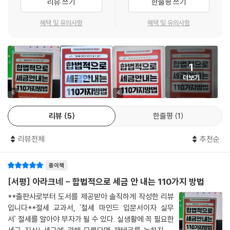
리뷰 쓰기
한줄평 쓰기
- 아시아경제
또한 이번 개정판에서는 변화된 재테크 시장의 흐름에 따라 월급 생활자들
혜택 및 유의사항
혜택 및 유의사항
이 꼭 알아야 할 세금 내용을 대폭 보강했다. 소득공제에서 세액공제로 바
뉴스를 통해서만 접하는 변화무쌍한 세법. 이 책을 읽으면 쉽게 이해된다.
뀐 연말정산 항목들, 변경된 1세대 1주택자에 대한 비과세 제도, 주택임대
대표적인 ‘스테디셀러’로 지금까지 수십만 권이 팔린 이 책, 웬만한 기업의
소득 과세 제도, 양도소득세 중과세 제도 등을 상세히 설명한다. 더 나아가
회계 담당 부서에는 참고서로 비치되어 있을 만큼 관련 업계에서도 인정받
부동산 시장에 큰 영향을 미치고 있는 7·10대책과 최근 발표된 10·15대책,
1
고 있다. 이 책이 남다른 점은 실생활에서 접하게 되는 사례들을 중심으로
그리고 개정 세법 등도 반영했다. 2026년에는 상속공제액이 대폭 상향 조
더보기
쉽게 이야기를 풀어낸다는 점이다. 이야기를 통해 나와 연관된 세법 규정
정되는 한편, 부동산 세제가 전반적으로 손질될 가능성이 매우 크다.
6
4
을 잘 이해하고 실생활에서 어떻게 대비해야 합법적으로 세금을 절약할 수
있는지 구체적으로 알려 준다.
불안한 경기 속에서 돈을 모으는 일의 중요성은 거듭 강조된다. 그러나 아
리뷰
5
한줄평
1
무리 열심히 저축하고 투자로 성과를 올려도 새어 나가는 세금을 잡지 못
- 머니투데이
하면 재산을 모을 수 없다. 부자가 되고 싶다면 재산을 모으기에 앞서 세금
리뷰전체
추천순
문제를 포함한 금융 계획을 철저히 세워야 한다. 어떤 재테크 방법도 세금
에 관해 잘 모른다면 큰 효과를 거두기 어렵다. 이제 절세는 재테크의 기본
종이책
이다. 기본기를 튼튼히 하고 재테크 고수로 나아가기 위한 여정에서 이 책
[서평] 아라크네 - 합법적으로 세금 안 내는 110가지 방법
은 매우 든든한 세무 컨설턴트의 역할을 할 것이다.
**출판사로부터 도서를 제공받아 솔직하게 작성한 리뷰
입니다**절세 교과서, '절세 마인드 입문서이자 실무
서' 절세를 알아야 부자가 될 수 있다. 실생활에 꼭 필요한