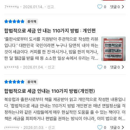
택한 생활이 가능하고, 재테크나 개인 투자에 있어서도 내
7*****u
2026.01.14.
신고
0
댓글
0
가 가지고 있는 원금을 잘 운영하면서 손실을 최소화시키
고 수익을 극대화해 나가는 과정이 중요하다고 할 수
종이책
합법적으로 세금 안 내는 110가지 방법 : 개인편
‘출판사로부터 도서를 지원받아 주관적으로 작성한 리뷰
입니다.’ 대한민국 국민이라면 누구나 당연히 내야 하는
것이 세금이다. 커피를 한 잔 마시거나, 밥을 한끼 먹거나,
한 달 월급을 받을 때 등 소소한 일상 속에서 우리는 각종
세금들과 마주하게 된다. 이렇게 세금을 꼬박꼬박 내고 살
k*****6
2026.01.04.
신고
0
댓글
0
면서도 정작 세금에 대해 제대로 알지 못해 내지 않아도
될 세금까지 내는 경우가 많다. 세금
종이책
합법적으로 세금 안내는 110가지 방법(개인편)
북유럽과 출판사로부터 책을 제공받아 읽고 개인적으로 작성한 내용입니
다. '합법적으로 세금 안내는 110가지 방법 개인편'은 매년 연말정산을 걱
정하는나와 같은 사람들에게 매우 현실적인 도움을 줄 수 있는 책이다. 이
책은 세금을 회피하거나 편법을 권하는 방식이 아니라, 이미 법으로 허용
된 공제와 감면 제도를 얼마나 모르고 지나치고 있는지를 하나씩 짚어준
r******r
2026.01.03.
신고
0
댓글
0