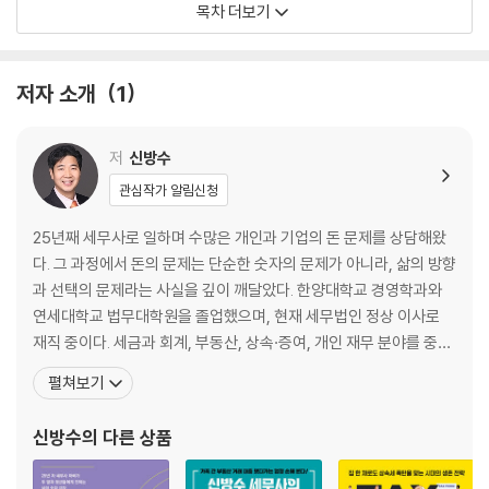
목차 더보기
맞벌이 부부의 연말정산 작전｜퇴직 후에도 연말정산을 챙기면 돈이 들어
온다
저자 소개
1
chapter 03 내 집 갖기 전에 꼭 알아야 할 것들
집 사기 전에 점검해야 할 것들｜대출 얼마나 받을 수 있을까?｜집 사면
꼭 거주해야 할까?｜집 살 때 공동명의가 진짜 유리할까?
저
신방수
관심작가 알림신청
chapter 04 부동산 취득·보유할 때 세금을 팍팍 줄여라
매매계약서 한 장으로 취득세와 양도소득세 줄이기｜취득세를 한 푼도 안
25년째 세무사로 일하며 수많은 개인과 기업의 돈 문제를 상담해왔
내는 집이 있다고?｜나도 종부세 과세 대상일까?
다. 그 과정에서 돈의 문제는 단순한 숫자의 문제가 아니라, 삶의 방향
과 선택의 문제라는 사실을 깊이 깨달았다. 한양대학교 경영학과와
chapter 05 임대수익을 최대로 끌어올리는 절세 전략
연세대학교 법무대학원을 졸업했으며, 현재 세무법인 정상 이사로
임대소득 과세가 핵심이다｜주택임대 세금 합법적으로 피해 가기｜상가
재직 중이다. 세금과 회계, 부동산, 상속·증여, 개인 재무 분야를 중심
분양을 받았다면 부가세를 돌려받자｜임대소득자가 누구냐에 따라 세금
으로 90여 권의 책을 집필했고, 강연과 상담을 통해 독자들과 꾸준히
펼쳐보기
이 엄청 차이 난다
만나고 있다. 저자는 숫자가 회계장부에만 있는 것이 아니라, 사람의
삶 속에도 존재한다고 믿는다. 그래서 세금과 회계를 넘어 청년, 직장
신방수
의 다른 상품
chapter 06 양도소득세 공략, 그대로 따라 하기
인, 부모 등 전 세대가 공감할 수
절세의 기본, 취득·양도 시기를 파악하라｜1세대 1주택은 세금 걱정이 없