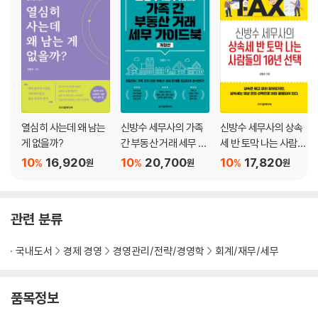
다｜일시적 2주택자도 세금이 없다｜세대 관리 못하면 세금폭탄 맞는다
｜다주택자가 임대등록으로 세금 한 푼도 안 내는 비밀｜보유 주택 수에
따른 최고의 양도 전략｜오피스텔 팔기 전 이것만 챙겨도 세금이 없다｜
수익형 부동산은 부가세만 알아도 몇천만 원은 그냥 건진다｜전격 공개!
양도소득세 절세 전략 15가지
chapter 07 자금출처조사 대처법과 금융실명제에 대처하는 자금 거래법
자금출처조사를 받지 않는 방법｜차용증도 자금출처 증빙으로 인정될까?
열심히 사는데 왜 남는
신방수 세무사의 가족
신방수 세무사의 상속
｜세무조사 ‘0’순위로 찍히는 사람들｜강화된 금융실명제에 따른 자금 거
게 없을까?
간 부동산 거래 세무 가
세 반 토막 나는 사람들
래법
이드북
의 10년 선택
10
16,920
10
20,700
10
17,820
%
%
%
원
원
원
chapter 08 떳떳하게 세금 덜 내는 부자들 이야기
상속세와 증여세를 적게 내는 방법｜빚이 많은 상속은 포기하는 게 낫다
관련 분류
｜상속·증여 계획이 늦었다면 상속재산가액을 줄여라｜상속재산은 눈치
껏 처분하라｜세금이 가벼워지는 상속공제 활용법｜누구나 쉽게 알 수 있
국내도서
경제 경영
경영관리/전략/경영학
회계/재무/세무
는 증여세 계산법｜증여세, 생활비나 적금을 활용하라｜세금 없이 보험
금을 넘기는 방법｜세금 없이 자식에게 아파트와 회사 물려주기｜저가 양
도 또는 부담부 증여로 집을 이전하는 방법｜긴급 입수! 상속·증여와 관련
품목정보
된 10가지 절세 전략