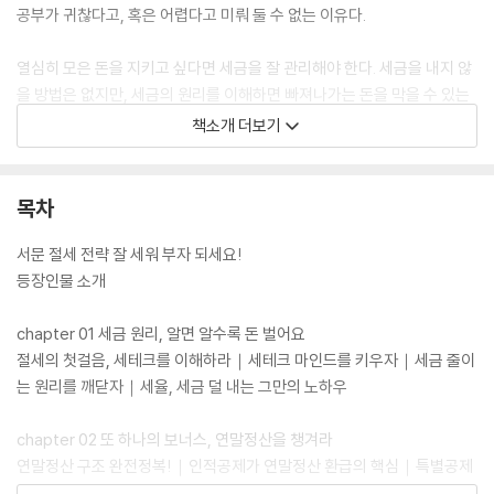
공부가 귀찮다고, 혹은 어렵다고 미뤄 둘 수 없는 이유다.
열심히 모은 돈을 지키고 싶다면 세금을 잘 관리해야 한다. 세금을 내지 않
을 방법은 없지만, 세금의 원리를 이해하면 빠져나가는 돈을 막을 수 있는
수단이 생기기도 한다. 『합법적으로 세금 안 내는 110가지 방법 · 개인편』
책소개 더보기
은 바로 이 세금의 원리를 이해하기 쉽게 설명하는 동시에 지금 우리에게
필요한 세금 문제의 해법을 체계적으로 알려 준다.
목차
서문 절세 전략 잘 세워 부자 되세요!
등장인물 소개
chapter 01 세금 원리, 알면 알수록 돈 벌어요
절세의 첫걸음, 세테크를 이해하라｜세테크 마인드를 키우자｜세금 줄이
는 원리를 깨닫자｜세율, 세금 덜 내는 그만의 노하우
chapter 02 또 하나의 보너스, 연말정산을 챙겨라
연말정산 구조 완전정복!｜인적공제가 연말정산 환급의 핵심｜특별공제
를 잘 받으면 절세지갑이 두둑해진다｜연말정산, 혼자서도 할 수 있다｜