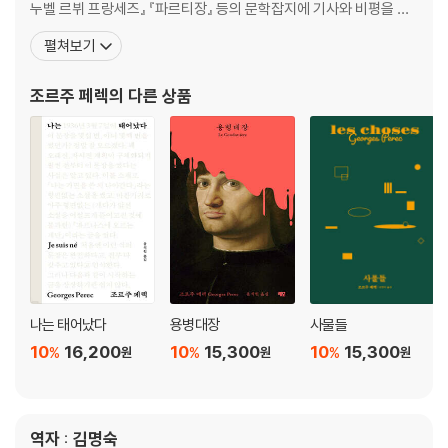
누벨 르뷔 프랑세즈』 『파르티장』 등의 문학잡지에 기사와 비평을 기
고하면서 글쓰기를 시작했다. 1959년 군복무를 마친 뒤 국립과학연
펼쳐보기
구센터CNRS 신경생리학 자료조사원과 파리 생탕투안 병원 문헌조
사원으로 일하며 글쓰기를 병행했다. 직업상 다양한 자료와 방대한
조르주 페렉
의 다른 상품
기록을 다루어야 했던 이 경험은 그의 작품세계 전반에
나는 태어났다
용병대장
사물들
10
16,200
10
15,300
10
15,300
%
%
%
원
원
원
역자 : 김명숙