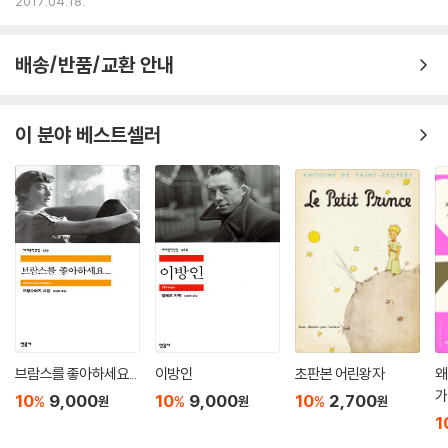
2017.04.18.
배송/반품/교환 안내
이 분야 베스트셀러
브람스를 좋아하세요...
이방인
초판본 어린왕자
왜
가
10
9,000
10
9,000
10
2,700
%
%
%
원
원
원
1