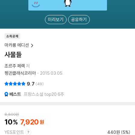
미리보기
공유하기
소득공제
마카롱 에디션
사물들
조르주 페렉
저
펭귄클래식코리아
2015.03.05.
9.7
49
베스트
프랑스소설 top20 6주
8,800
원
10
7,920
YES포인트
440원 (5%)