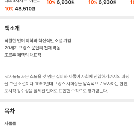
리즈 3차 세트 : 어른들
10
6,930
10
6,930
1
%
%
원
원
을 위한 동화 에디션
10
48,510
%
원
책소개
탁월한 언어 미학과 혁신적인 소설 기법
20세기 프랑스 문단의 천재 악동
조르주 페렉의 대표작
≪사물들≫은 스물을 갓 넘은 실비와 제롬이 사회에 진입하기까지의 과정
을 그린 소설이다. 1960년대 프랑스 사회상을 압축적으로 묘사하는 한편,
도시적 감수성을 절제된 언어로 표현한 수작으로 평가받는다.
목차
사물들