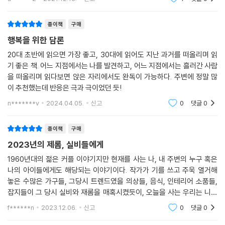
싶은 사물들을
종이책
구매
행복을 위한 담론
20대 초반에 읽으면 가장 좋고, 30대에 읽어도 지난 과거를 떠올리며 읽
기 좋은 책. 어느 지점에서는 나를 발견하고, 어느 지점에서는 흘러간 사람
을 떠올리며 읽다보면 앉은 자리에서도 완독이 가능하다. 주변에 정말 많
이 추천했는데 반응은 극과 극이었던 듯!
n*******v
2024.04.05.
신고
0
댓글
0
종이책
구매
2023년의 제롬, 실비들에게
1960년대의 젊은 커플 이야기지만 현재를 사는 나, 내 주변의 누구 혹은
나의 아이들에게도 해당되는 이야기이다. 작가가 기를 쓰고 주욱 열거해
놓은 수많은 가구들, 그당시 트렌드였을 의상들, 음식, 인테리어 소품들,
잡지들이 그 당시 실비와 재롬을 매혹시켰듯이, 오늘을 사는 우리는 니치
향수, 임스체어, 미드센츄리 모던 인테리어, 오마카세, 올드머니룩에 열광
f******n
2023.12.06.
신고
0
댓글
0
한다. 삶에 무뎌져