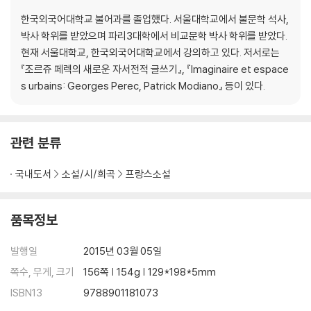
한국외국어대학교 불어과를 졸업했다. 서울대학교에서 불문학 석사,
박사 학위를 받았으며 파리3대학에서 비교문학 박사 학위를 받았다.
현재 서울대학교, 한국외국어대학교에서 강의하고 있다. 저서로는
『조르쥬 페렉의 새로운 자서전적 글쓰기』, 『Imaginaire et espace
s urbains: Georges Perec, Patrick Modiano』 등이 있다.
관련 분류
국내도서
소설/시/희곡
프랑스소설
품목정보
발행일
2015년 03월 05일
쪽수, 무게, 크기
156쪽 | 154g | 129*198*5mm
ISBN13
9788901181073