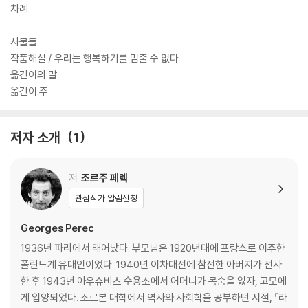
차례
사물들
작품해설 / 우리는 행복하기를 멈출 수 없다
옮긴이의 말
옮긴이 주
저자 소개
1
저
조르주 페렉
관심작가 알림신청
Georges Perec
1936년 파리에서 태어났다. 부모님은 1920년대에 프랑스로 이주한
폴란드계 유대인이었다. 1940년 이차대전에 참전한 아버지가 전사
한 후 1943년 아우슈비츠 수용소에서 어머니가 목숨을 잃자, 고모에
게 입양되었다. 소르본 대학에서 역사와 사회학을 공부하던 시절, 『라