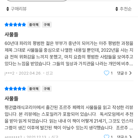
구매리뷰
추천순
종이책
구매
사물들
60년대 파리의 평범한 젊은 부부가 중년이 되어가는 아주 평범한 과정을
제목 그대로 사물들을 중심으로 나열한 내용일 뿐인데, 2022년을 사는 지
금 전혀 위화감을 느끼지 못했고, 마치 요즘의 평범한 사람들을 보여주고
있다는 느낌을 받았습니다. 그들의 일상과 가치관을 나라는 개인에 비추어
본다는 느낌보다는 그 당시 쁘띠 브루주아와 현재 중산층과 서민 사이의
j***2
2022.04.26.
신고
1
댓글
0
계급을 비슷한 선
종이책
구매
사물들
펭귄클래식코리아에서 출간된 조르주 페렉의 사물들을 읽고 작성한 리뷰
입니다. 본 리뷰에는 스포일러가 포함되어 있습니다. 독서모임에서 추천
을 받아 읽게 되었습니다. 읽는 내내 이 책이 어떻게 21세기, 그것도 인스타
그램이 생긴 이후에 발간된 책이 아닐수 있는지 생각했습니다. 조르주 페
렉은 유려한 문장으로 쓸모는 없으나 아름다움 그 자체 때문에 소유하고
a******2
2021.12.13.
신고
1
댓글
0