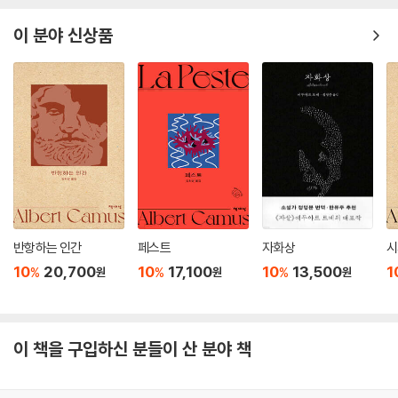
이 분야 신상품
반항하는 인간
페스트
자화상
시
10
20,700
10
17,100
10
13,500
1
%
%
%
원
원
원
이 책을 구입하신 분들이 산 분야 책