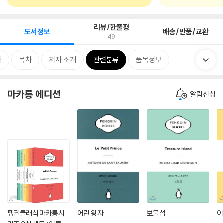
리뷰/한줄평
도서정보
배송/반품/교환
49
개
목차
저자 소개
관련분류
품목정보
마카롱 에디션
알림신청
펭귄클래식 마카롱시
어린 왕자
보물섬
이