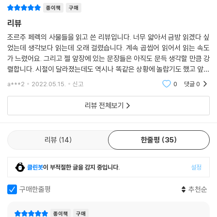
종이책
구매
리뷰
조르주 페렉의 사물들을 읽고 쓴 리뷰입니다. 너무 얇아서 금방 읽겠다 싶
었는데 생각보다 읽는데 오래 걸렸습니다. 계속 곱씹어 읽어서 읽는 속도
가 느렸어요. 그리고 젤 앞장에 있는 문장들은 아직도 문득 생각할 만큼 강
렬합니다. 시절이 달라졌는데도 역시나 똑같은 상황에 놀랍기도 했고 앞으
로도 이럴 생각에 답답하기도 했습니다. 외면하고 싶지만 다시 읽고 싶은
a***2
2022.05.15.
신고
0
댓글
0
책이기도 했고
리뷰 전체보기
리뷰
14
한줄평
35
클린봇
이 부적절한 글을 감지 중입니다.
설정
구매한줄평
추천순
종이책
구매