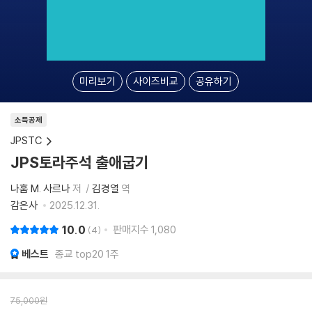
미리보기
사이즈비교
공유하기
소득공제
JPSTC
JPS토라주석 출애굽기
나훔 M. 사르나
저
김경열
역
감은사
2025.12.31.
10.0
판매지수
1,080
4
베스트
종교 top20 1주
75,000
원