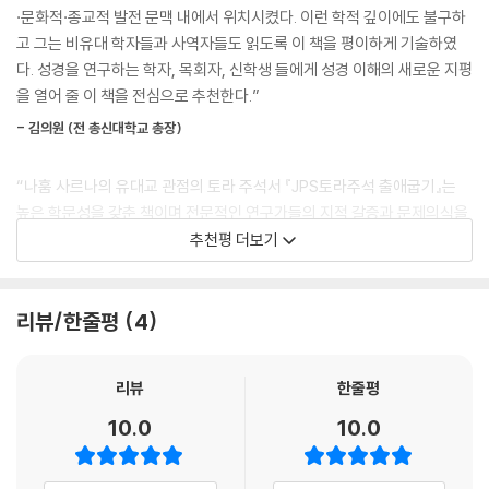
·문화적·종교적 발전 문맥 내에서 위치시켰다. 이런 학적 깊이에도 불구하
고 그는 비유대 학자들과 사역자들도 읽도록 이 책을 평이하게 기술하였
다. 성경을 연구하는 학자, 목회자, 신학생 들에게 성경 이해의 새로운 지평
을 열어 줄 이 책을 전심으로 추천한다.”
- 김의원 (전 총신대학교 총장)
“나훔 사르나의 유대교 관점의 토라 주석서 『JPS토라주석 출애굽기』는
높은 학문성을 갖춘 책이며 전문적인 연구가들의 지적 갈증과 문제의식을
충분히 의식하면서 쓰인 주석서이다. 출애굽기에서 예수님의 십자가 죽음
추천평 더보기
과 부활의 예표들을 찾아내는 구속사적 구약 해석에 익숙한 독자들에게 갈
증을 불러일으킬지 모르겠지만, 출애굽기가 구약성서와 유대교 신앙의 큰
틀에서 어떤 역할을 하는가를 잘 보여 준다.”
리뷰/한줄평
4
- 김회권 (숭실대학교 기독교학과 교수 겸 교목실장)
리뷰
한줄평
“JPS토라주석 시리즈는 현대 유대 학문 전통이 지닌 폭넓은 해석학적 깊
10.0
10.0
이를 가장 충실히 반영한 오경 주석서로 평가받습니다. 그중 나훔 사르나
의 『JPS토라주석 창세기』와 『JPS토라주석 출애굽기』는 문학적 통찰, 언
어학적 정밀함, 그리고 고대 근동의 역사적 맥락을 정교하게 결합한 수작