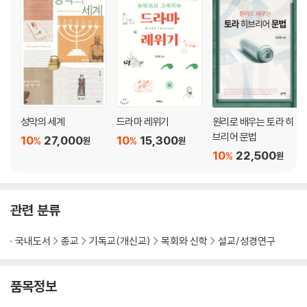
부록 6: 히브리 성경의 율법과 고대 근동의 법(21:1-22:16[17]) / 785
성구 색인 / 793
주간 토라 낭독
‘쉬모트’(“이름들”) / 58
‘봐-에라’(“내가 나타났느니라”) / 141
성막의 세계
드라마 레위기
원리로 배우는 토라 히
‘보’(“들어가라”) / 194
브리어 문법
10
27,000
10
15,300
%
%
‘베-샬라흐’(“보냈을 때”) / 257
원
원
10
22,500
%
원
‘이드로’ / 347
‘미쉬파팀’(“법규들”) / 405
‘테루마’(“예물”) / 514
‘트차베’(“명하라”) / 570
관련 분류
‘키 티사’(“계수할 때에”) / 634
‘봐-야크헬’(“그리고 그가 소집했다”) / 711
국내도서
종교
기독교(개신교)
목회와 신학
설교/성경연구
‘프쿠데이’(“기록, 총계”) / 737
품목정보