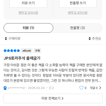
리뷰 쓰기
한줄평 쓰기
입니다. 오경 연구에 있어서 부가적인 설명이 필요 없는 필수 자료들 중 하
나입니다.”
혜택 및 유의사항
혜택 및 유의사항
- 장동신 (Associate Professor of Biblical Studies, Northwest Col
lege and Seminary)
리뷰
1
한줄평
3
JPSTC 시리즈는 저명한 유대 랍비학자들이 저술한 오경 주석 시리즈이
구매리뷰
추천순
다. 출애굽기의 저자 사르나는 기독교 성서학자들에게도 널리 알려진 명성
이 자자한 성서학자이다. 이 출애굽기 주석서에는 유대교 전통을 근거로
eBook
구매
하여 기독교에는 잘 소개되지 않는, 무릎을 치게 되는 탁월한 해석들이 즐
JPS토라주석 출애굽기
비하다. 또한 김경열 박사님의 번역은 말할 것도 없고, 많은 역자 주도 독자
들의 눈높이를 고려한 훌륭한 가이드가 된다. 이 JPSTC 시리즈의 진가를
가장 아쉬운 점은 이 좋은 책을 다 소화할 능력이 책을 구매한 본인에게 없
일찍이 깨닫고, 이 시리즈의 번역을 누구보다도 고대해 온 한 사람으로 이
다는 것이고, 감사한 것은 그렇게 무능한 사람이 친절히 번역된 책을, 값만
치루면 볼 수 있다는 것이다. 정말로 아쉬운 부분이 있다면 원서처럼 원문
책을 적극 추천함은 물론이고 기쁜 마음으로 홍보도 하고 싶다.
대조가 본문에 있으면 좋았겠지만, 그런 것 하나하나 편집이 전부 돈이니..
- 차준희 (한세대학교 구약학 교수, 한국구약학연구소 소장, 전 한국구약학회 회장)
큰 도움이 되지 못하지만 이렇게 작은 것에라도 도움이 되고 싶은 마음이
s********d
2026.02.24.
신고
0
댓글
0
크다. 나도
리뷰 전체보기