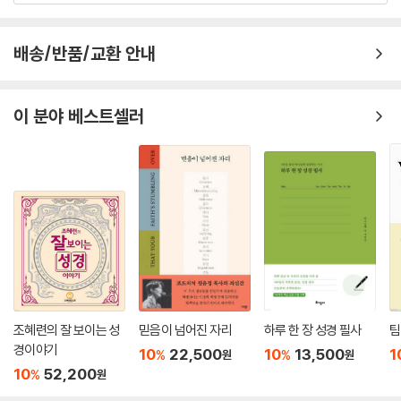
배송/반품/교환 안내
이 분야 베스트셀러
조혜련의 잘 보이는 성
믿음이 넘어진 자리
하루 한 장 성경 필사
팀
경이야기
10
22,500
10
13,500
1
%
%
원
원
10
52,200
%
원