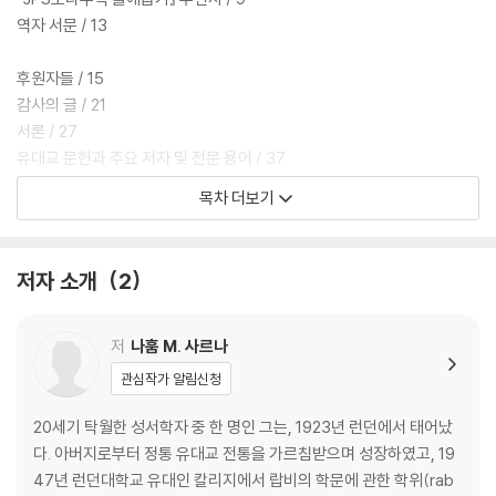
역자 서문 / 13
후원자들 / 15
감사의 글 / 21
서론 / 27
유대교 문헌과 주요 저자 및 전문 용어 / 37
약어표 / 45
목차 더보기
출애굽기 주해 / 55
운명의 역전(1:1-22) / 57
모세의 탄생과 유년기(2:1-25) / 73
저자 소개
2
부름받는 모세(3:1-4:17) / 89
도전받는 리더십: 첫 번째 실패(4:18-6:1) / 117
하나님의 재확증(6:2-7:13) / 141
저
나훔 M. 사르나
재앙들(7:14-11:10) / 163
관심작가 알림신청
마지막 재앙(12:1-51) / 211
기념 예식(13:1-16) / 245
20세기 탁월한 성서학자 중 한 명인 그는, 1923년 런던에서 태어났
출애굽(13:17-14:31) / 257
다. 아버지로부터 정통 유대교 전통을 가르침받으며 성장하였고, 19
바다의 노래: ‘쉬라트 하-얌’(??????? ??????a)(15:1-19) / 279
47년 런던대학교 유대인 칼리지에서 랍비의 학문에 관한 학위(rab