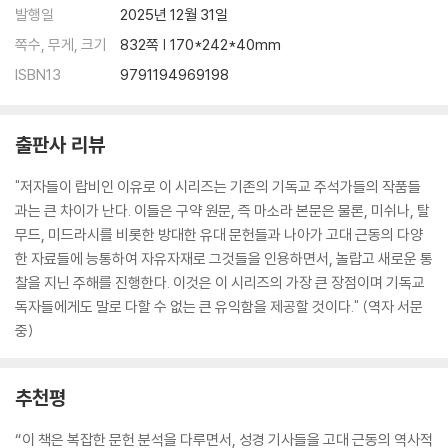
발행일
2025년 12월 31일
쪽수, 무게, 크기
832쪽 | 170*242*40mm
ISBN13
9791194969198
출판사 리뷰
"저자들이 랍비인 이유로 이 시리즈는 기존의 기독교 주석가들의 작품들
과는 큰 차이가 난다. 이들은 구약 원문, 즉 마소라 본문은 물론, 미쉬나, 탈
무드, 미드라시를 비롯한 방대한 유대 문헌들과 나아가 고대 근동의 다양
한 자료들에 능통하여 자유자재로 그것들을 인용하면서, 놀랍고 새로운 통
찰을 지닌 주해를 진행한다. 이것은 이 시리즈의 가장 큰 장점이며 기독교
독자들에게도 말로 다할 수 없는 큰 유익함을 제공할 것이다." (역자 서문
중)
추천평
“이 책은 복잡한 문헌 분석을 다루면서, 성경 기사들을 고대 근동의 역사적