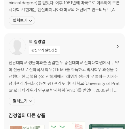
광야에서의 위기(15:22-17:16) / 305
binical degree)를 받았다. 이후 1951년에 미국으로 이주하여 드롭
이드로의 방문과 사법적 조직 정비(18:1-27) / 345
시대학교(현재는 펜실베이니아대학교의 애넌버그 인스티튜트[Ann
시내산 언약(19:1-20:21[24]) / 359
enberg Institute]로 개칭)에서 “성경과 셈어”(Bible and Semiti
펼쳐보기
언약서: 율법들(21:1-24:18) / 403
c Languages)에 관한 박사 학위를 취득했다. 그라츠대학교와 유대
※ 성막(25:1-31:17; 35:1-40:38) / 509
교신학교에서 교수로 재직했으며, 1965년 브랜다이스대학교에 합
성막 건축을 위한 지침들(25:1-27:21) / 513
류하여 198
역
김경열
제사장 직분과 제사장 관복(28:1-43) / 575
제사장 위임식(29:1-46) / 605
관심작가 알림신청
지침들에 대한 첨부 사항(30:1-31:18) / 627
전남대학교 생물학과를 졸업한 뒤 총신대학교 신학대학원에서 구약
언약의 위반(32:1-33:23) / 655
학 전공으로 신학석사 학위(Th.M.)를 취득하고 박사학위 과정을 수
언약 갱신(34:1-35) / 691
료했다. 한국 복음주의 신학계에서 ‘레위기 전문가’로 통하는 저자는
성막 건설(35:1-40:38) / 711
남아프리카공화국(남아공) 프레토리아대학교(University of Pret
oria)에서 레위기 연구로 박사학위(Ph.D.)를 받았다. 2005년에 남
부록 / 759
아공으로 건너 가 10여 년간 총회세계선교회(GMS) 소속 선교사로
부록 1: 히브리인(1:15) / 761
펼쳐보기
사역하였다. 그때 남아공 빈민촌 및 노숙자 사역에 협력하며 현지인
부록 2: 버림받은 영웅 주제(2:3) / 765
교회를 섬겼고, 여러 한인 선교사들과 남아공의 ABBA신학교(Afric
부록 3: 조상의 하나님(3:6) / 769
김경열
의 다른 상품
a Bible Based Ac
부록 4: ‘엘 샤다이’(???? ???????)(a6:3) / 771
부록 5: ‘테필린’(13:9, 16) / 775