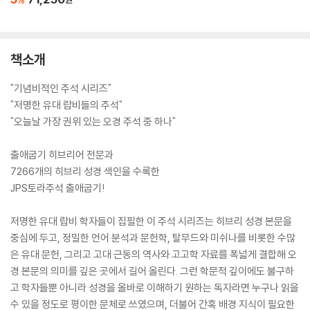
책소개
"기념비적인 주석 시리즈"
"저명한 유대 랍비들의 주석"
"오늘날 가장 권위 있는 오경 주석 중 하나"
출애굽기 히브리어 전문과
7266개의 히브리 성경 색인을 수록한
JPS토라주석 출애굽기!
저명한 유대 랍비 학자들이 집필한 이 주석 시리즈는 히브리 성경 본문을
중심에 두고, 정밀한 언어 분석과 문헌학, 탈무드와 미쉬나를 비롯한 수많
은 유대 문헌, 그리고 고대 근동의 역사와 고고학 자료를 폭넓게 결합해 오
경 본문의 의미를 깊은 곳에서 길어 올린다. 그런 학문적 깊이에도 불구하
고 학자들뿐 아니라 성경을 올바로 이해하기 원하는 독자라면 누구나 읽을
수 있을 정도로 평이한 문체로 쓰였으며, 더불어 간혹 배경 지식이 필요한