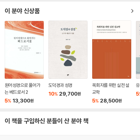
이 분야 신상품
원어성경으로 풀어가
도덕경과 성경
목회자를 위한 실전 설
유
는 베드로서 2
교학
10
29,700
5
%
원
5
13,300
5
28,500
%
%
원
원
이 책을 구입하신 분들이 산 분야 책