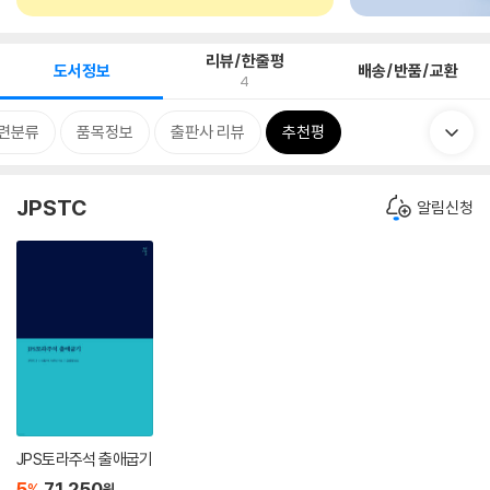
리뷰/한줄평
도서정보
배송/반품/교환
4
련분류
품목정보
출판사 리뷰
추천평
JPSTC
알림신청
JPS토라주석 출애굽기
5
71,250
%
원