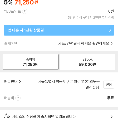
5
71,250
YES포인트
0원
5만원 이상 구매 시 2천원 추가 적립
앱 다운 시 1천원 상품권
결제혜택
카드/간편결제 혜택을 확인하세요
종이책
eBook
71,250
원
59,000
원
배송안내
서울특별시 영등포구 은행로 11(여의도동,
변경
일신빌딩)
배송비
무료
시리즈의 신상품이 출시되면 알려드립니다.