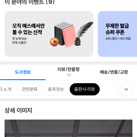
이 분야의 이벤트
9
리뷰/한줄평
도서정보
배송/반품/교환
76
자 소개
관련분류
품목정보
출판사 리뷰
상세 이미지