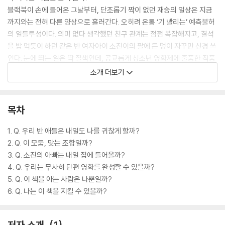
블랙북이 손에 들어온 그날부터, 단조롭기 짝이 없던 재승의 일상은 지금
까지와는 전혀 다른 양상으로 흘러간다. 오히려 온통 ‘기 빨리는’ 예측불허
의 일들투성이다. 의미 없다 생각했던 친구 관계는 점점 복잡해지고, 결석
을 밥 먹듯이 하던 같은 반 여자아이 소진이의 팔에 든 멍이 자꾸만 신경 쓰
인다. 눈에 띄는 일은 딱 질색인데, 공교롭게 청소년 영화제에 출품한 작품
이 좋은 성적을 거두면서 자신과 주변 사람들을 위험에 빠뜨리고 만다.
소개 더보기
내일에 대한 답을 준다는 설정의 《블랙북》. 그러나 이 소설은 특별한 기대
없이 하루를 맞는 수많은 ‘재승’들에게 어
목차
1. Q. 우리 반 애들은 내일도 나를 귀찮게 할까?
2. Q. 이 모둠, 맞는 조합일까?
3. Q. 소진의 아빠는 내일 집에 들어올까?
4. Q. 우리는 무사히 단편 영화를 완성할 수 있을까?
5. Q. 이 책을 아는 사람은 나뿐일까?
6. Q. 나는 이 책을 지킬 수 있을까?
저자 소개
1