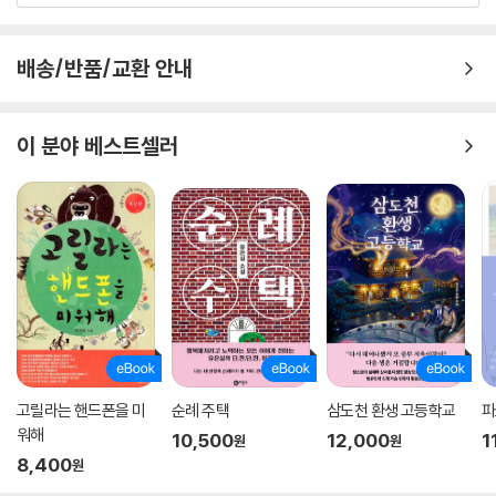
배송/반품/교환 안내
이 분야 베스트셀러
고릴라는 핸드폰을 미
순례 주택
삼도천 환생 고등학교
파
워해
10,500
12,000
1
원
원
8,400
원