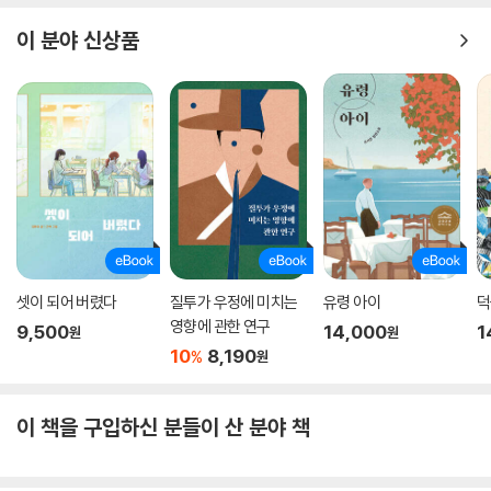
이 분야 신상품
셋이 되어 버렸다
질투가 우정에 미치는
유령 아이
덕
영향에 관한 연구
9,500
14,000
1
원
원
10
8,190
%
원
이 책을 구입하신 분들이 산 분야 책