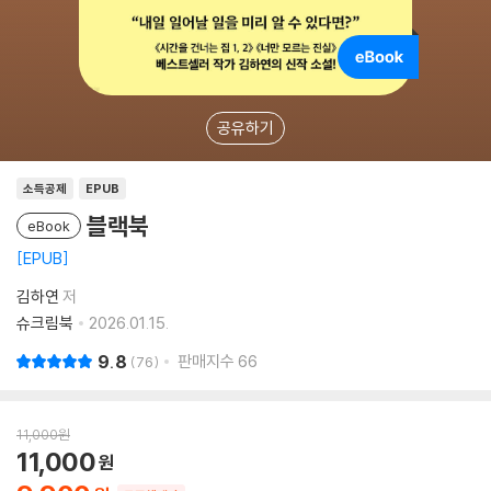
공유하기
소득공제
EPUB
블랙북
eBook
EPUB
김하연
저
슈크림북
2026.01.15.
9.8
판매지수
66
76
11,000
원
11,000