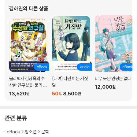
김하연
의 다른 상품
물리박사 김상욱의 수
[대여] 나만 아는 거짓
너무 늦은 안녕은 없다
상한 연구실 0 : 물리 이
말
12,000
원
데아의 탄생
13,520
50
8,500
%
원
원
관련 분류
eBook
청소년
문학