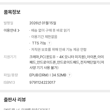
품목정보
발행일
2026년 01월 15일
이용안내
배송 없이 구매 후 바로 읽기
이용기간 제한없음
TTS 가능
저작권 보호를 위해 인쇄 기능 제공 안함
지원기기
크레마,PC(윈도우 - 4K 모니터 미지원),아이폰,아이
패드,안드로이드폰,안드로이드패드,전자책단말기(저
사양 기기 사용 불가)
파일/용량
EPUB(DRM) | 34.52MB
ISBN13
9791124223017
출판사 리뷰
“박도령. 너, 미래를 맞춘다던데.”