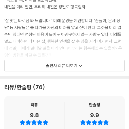
내일을 미리 알면, 우리의 내일은 정말로 행복할까
‘잘 맞는 타로점 봐 드립니다.’ ‘미래 운명을 예언합니다’ ‘꿈풀이, 운세 상
담’ 등 사람들은 늘 다가올 자신의 미래를 알고 싶어 한다. 그것을 미리 알
수만 있다면 엄청난 비용이 들어도 아랑곳하지 않는 사람도 있다. 미래를
알고 대비하면 더 나은 삶, 행복한 인생을 살 수 있을 거라 여기면서. 그런
데 정말, 나에게 일어날 일을 미리 안다면 우리는 행복해질 수 있을까? 운
명의 방향을 바꿀 수 있을까?
출판사 리뷰 더보기
중학생 재승은 내일 일어날 일을 하루에 한 개씩만 예지해 주는 블랙북을
손에 넣는다. 처음에는 들뜬 마음에 로또 번호도 알아내려 하면서 블랙북
을 요긴하게 쓰겠다며 다짐한다. 하지만 같이 급식 먹을 변변한 친구 하나
리뷰/한줄평
76
없이 학교와 집, 학원만 오가는 단조로운 일상을 살던 재승은 곧 블랙북에
적을 내일에 대한 질문이 동이 나게 된다. 이대로 질문을 허투루 낭비할 수
없다고 생각한 재승은 처음으로 같은 반 아이들을 관찰하기로 한다. 그리
리뷰
한줄평
고, 블랙북에 반 아이들의 내일에 관한 질문을 적기 시작한다. ‘우리 반 김
9.8
9.9
형민은 내일 이로치 포켓몬을 잡을 수 있을까?’, ‘최서인이 내일 김형민한
테 고백하면 사귈 수 있을까?’, ‘정유주는 내일 아이돌 오디션에 합격했다