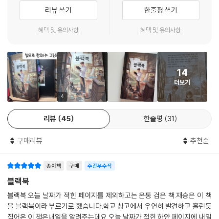
는 연락을 받을까?’ 등등…….
리뷰 쓰기
한줄평 쓰기
그렇게 재승은 처음으로 내일이 기다려진다. 궁금해진다. 친구들도 재승을
혜택 및 유의사항
혜택 및 유의사항
‘박도령’이라 부르며 관심을 보이고, 조용하던 재승의 일상은 점점 친구들
로 북적거린다. 갑작스레 변한 일상에 재승은 휩쓸리듯, 블랙북에 아이들
이 필요로 하는 질문을 의미 없이 써 내려간다. 그렇게 큰 폭의 감정 변화를
14
경험하며 갈팡질팡하던 재승은 점점 자신만이 아는 누군가의 ‘내일’의 무
더보기
게를 체감한다. 동시에 내일에 대한 발설이 누군가에겐 행복이고, 또 다른
누군가에겐 두려움이자 괴로움이라는 사실을 깨닫는다. 그런 재승을 더욱
4
절망하게 만드는 것은 내일을 미리 아는 것만으론 같은 반 소진이를 폭력
리뷰
45
한줄평
31
에서 구할 수 없다는 사실이었다.
구매리뷰
추천순
오늘보다 내일을 더 욕망하는 사람들에게
블랙북이 가르쳐 주고 싶었던 진짜 답은?
종이책
구매
주간우수작
그동안은 혼자 지내도 별 아쉬움이 없다고 생각했던 재승의 일상에 블랙북
블랙북
과 반 친구들이 끼어들면서, 한번 생겨난 일상의 균열은 거침없이 번져 나
블랙북.오늘 날짜가 적힌 페이지를 제외하고는 온통 검은 책.재승은 이 책
간다. 그런데 아이러니하게도 그런 균열을 메우는 것은 그 균열의 원인인
을 블랙북이라 부르기로 했습니다.학교 창고에서 우연히 발견하고 홀린듯
‘친구’들이었다. 국어 수행 평가로 모둠별 단편 영화를 촬영하게 된 재승은
집어온 이 책은내일을 알려주는데요.오늘 날짜가 적힌 하얀 페이지에 내일