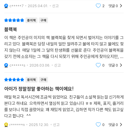
c*****7
2025.04.01.
신고
2
댓글
0
가 내일로 향하는 힘찬 물줄기임을, 그것만이 변하지 않는 예지임을, 《블
랙북》은 이야기한다
종이책
구매
블랙북
이 책은 주인공이 미지의 책 블랙북을 찾게 되면서 벌어지는 이야기를 그
리고 있다. 블랙북은 당장 내일의 일만 알려주고 불에 타지 않고 물에도 젖
지 않는다. 매달 1일에 그 달의 탄생화를 선물로 준다. 주인공이 블랙북을
갖기 전에 소유자는 그 책을 다시 되찾기 위해 주인공에게 찾아오지만, 친
구들과 선생님이 협력하여 블랙북을 지킨다.
c******s
2026.03.06.
신고
0
댓글
0
종이책
구매
아이가 정말정말 좋아하는 책이에요!
매일 학교 독서시간에 조금씩 읽었어요. 친구들이 소설책 읽는걸 신기하게
본다고 하네요. 으쓱하면서 열심히 읽고 있습니다 ㅎㅎ 제목, 표지, 줄거리
를 보더니 직접 골랐어요. 꽤 재밌게 읽었고, 김하연 작가 다른 책도 읽고싶
다고 합니다. ^^
r******n
2025.12.30.
신고
0
댓글
0