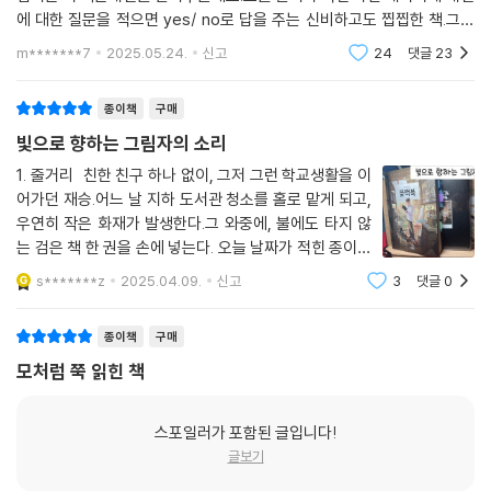
블랙북이 연결해 준 인연인 수행 평가 만점의 회장과 그림책 작가가 꿈이
에 대한 질문을 적으면 yes/ no로 답을 주는 신비하고도 찝찝한 책.그런
자 결석이 잦은 소진, 밤늦게까지 아이돌이 되기 위한 연습을 하느라 학교
책이 내게도 있다면,나는 어떤 질문을 적을까?일어나지도 않을 일에 적잖
m*******7
2025.05.24.
신고
24
댓글
23
은 고민을 해봅니
에서는 잠만 자는 유주와 같은 모둠이 되어 10분 내외의 단편 영화를 만들
면서, 자신이 달라지고 있음을 느낀다. 소진의 가느다란 손목에 든 검붉은
종이책
구매
멍이 궁금해지고, 계속 치마 대신 체육복 바지만 입는 것이 신경 쓰인다.
빛으로 향하는 그림자의 소리
‘나’에 한정되어 있던 재승의 시야가 ‘타인’에 머물게 되자, 재승은 타인과
1. 줄거리 친한 친구 하나 없이, 그저 그런 학교생활을 이
어가던 재승.어느 날 지하 도서관 청소를 홀로 맡게 되고,
고민을 나누고 함께 큰 소리로 웃는 것도 꽤 괜찮은 일이라는 것을 어렴풋
우연히 작은 화재가 발생한다.그 와중에, 불에도 타지 않
깨닫는다. 동시에 블랙북의 질문을 나를 위한 질문에서 타인을 위한 질문
는 검은 책 한 권을 손에 넣는다. 오늘 날짜가 적힌 종이만
으로 스스로 바꾸어 나간다. 그리고 그 질문으로 누군가를 구하기 위해 적
하얀색이고 나머지는 검은색이다. 4월 09일 Questio
극적으로 행동한다. 이전의 재승이라면 있을 수 없는 일이다. 이 드라마틱
s*******z
2025.04.09.
신고
3
댓글
0
n: Yes / No 날짜와 함께 찍힌 질문. 그리고, 예 / 아니오
한 변화는 마침내 재승이 블랙북에 ‘우리’라는 단어가 들어간 질문을 아로
로 이뤄진 낯선 활자들이 묘한 호기심
새기게 한다.
종이책
구매
모처럼 쭉 읽힌 책
다른 이의 아픔을 공감하고 이해하는 법을 알게 된 재승은 그제야 애써 외
면해 온 자신의 상처를 마주한다. 조각난 기억의 파편을 하나씩 이어 붙여
스포일러가 포함된 글입니다!
거울처럼 내일을 비춰야 함을 깨닫는다. 그리고 더 이상 블랙북에게 의지
글보기
하지 않고 내일을 향한 발걸음을 내딛는다.
매일이 고인 웅덩이인 것 같지만 결국 소중한 이들과 쌓아 가는 하루하루