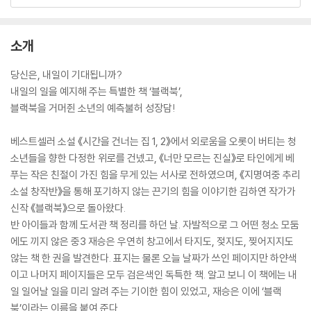
소개
당신은, 내일이 기대됩니까?
내일의 일을 예지해 주는 특별한 책 ‘블랙북’,
블랙북을 거머쥔 소년의 예측불허 성장담!
베스트셀러 소설 《시간을 건너는 집 1, 2》에서 외로움을 오롯이 버티는 청
소년들을 향한 다정한 위로를 건넸고, 《너만 모르는 진실》로 타인에게 베
푸는 작은 친절이 가진 힘을 무게 있는 서사로 전하였으며, 《지명여중 추리
소설 창작반》을 통해 포기하지 않는 끈기의 힘을 이야기한 김하연 작가가
신작 《블랙북》으로 돌아왔다.
반 아이들과 함께 도서관 책 정리를 하던 날. 자발적으로 그 어떤 청소 모둠
에도 끼지 않은 중3 재승은 우연히 창고에서 타지도, 젖지도, 찢어지지도
않는 책 한 권을 발견한다. 표지는 물론 오늘 날짜가 쓰인 페이지만 하얀색
이고 나머지 페이지들은 모두 검은색인 독특한 책. 알고 보니 이 책에는 내
일 일어날 일을 미리 알려 주는 기이한 힘이 있었고, 재승은 이에 ‘블랙
북’이라는 이름을 붙여 준다.