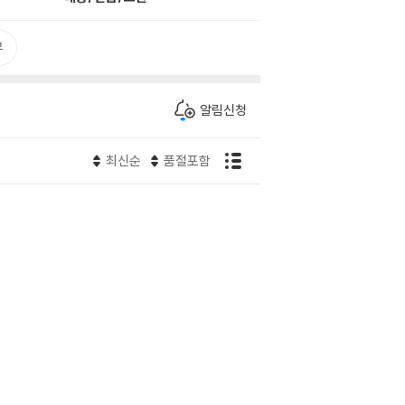
뷰
알림신청
최신순
품절포함