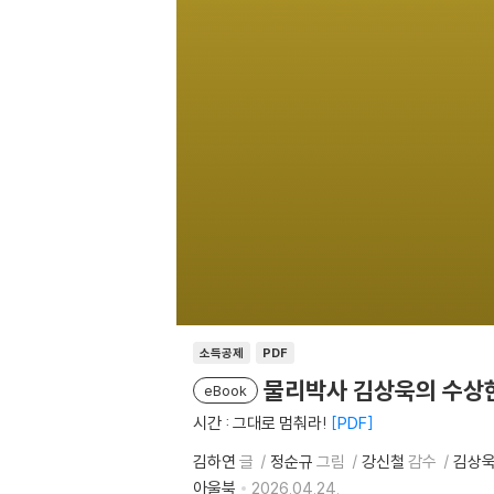
소득공제
PDF
물리박사 김상욱의 수상한 
eBook
시간 : 그대로 멈춰라!
PDF
김하연
글
정순규
그림
강신철
감수
김상
아울북
2026.04.24.