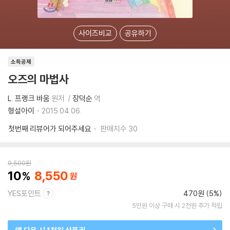
사이즈비교
공유하기
소득공제
오즈의 마법사
L. 프랭크 바움
원저
장덕순
역
형설아이
2015.04.06.
첫번째 리뷰어가 되어주세요
판매지수
30
9,500
원
10
8,550
YES포인트
470원 (5%)
5만원 이상 구매 시 2천원 추가 적립