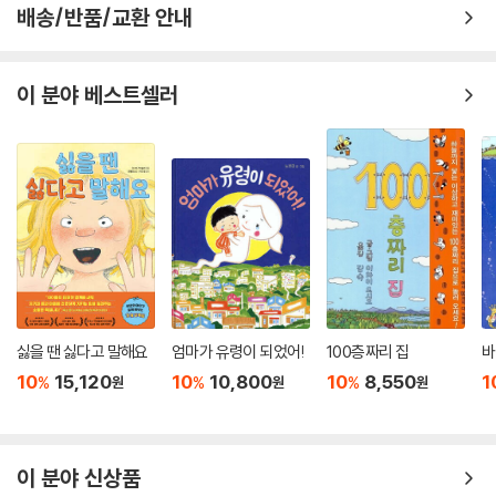
배송/반품/교환 안내
캔자스에 살고 있는 소녀 도로시가 강아지 토토와 함께 회오리바람에 휩쓸
려 오즈라는 나라로 떨어지게 되면서 이야기가 시작됩니다. 도로시의 집에
나쁜 동쪽 마녀가 깔려 죽자, 착한 북쪽 마녀가 감사 인사를 하며 도로시에
이 분야 베스트셀러
게 죽은 마녀가 신고 있던 은 구두를 건넵니다. 오즈의 마법사가 집으로 돌
아가는 방법을 알고 있을 거라는 그녀의 말에 도로시는 오즈의 마법사가
있는 에메랄드 시를 향해 노란 벽돌 길을 따라 떠나게 됩니다. 뇌가 없는 허
수아비, 심장이 없는 양철 나무꾼, 용기가 없는 사자를 만나고 그들과 함께
오즈의 마법사를 찾아 나섭니다. 위험이 닥칠 때마다 도로시와 친구들은
지혜와 사랑, 용기로 헤쳐나가며 에메랄드 시에 도착합니다. 어렵게 오즈
의 마법사를 만나지만, 그는 나쁜 서쪽 마녀를 물리쳐야 소원을 들어주겠
다는 조건을 겁니다. 도로시와 친구들은 여러 번 고비를 넘긴 끝에 서쪽 마
녀를 없앤 뒤 에메랄드 시로 돌아오지만, 오즈의 마법사가 사기꾼이라는
사실이 밝혀집니다. 과연 도로시는 다시 집으로 돌아갈 수 있을까요?
싫을 땐 싫다고 말해요
엄마가 유령이 되었어!
100층짜리 집
바
10
15,120
10
10,800
10
8,550
1
%
%
%
원
원
원
이 분야 신상품