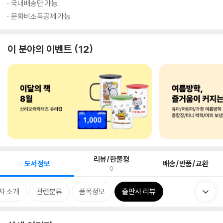
국내배송만 가능
문화비소득공제 가능
이 분야의 이벤트
12
리뷰/한줄평
도서정보
배송/반품/교환
0
자 소개
관련분류
품목정보
출판사 리뷰