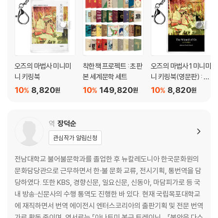
오즈의 마법사 미니미
착한책 프로젝트 : 초판
오즈의 마법사 1 미니미
니 키링북
본 세계문학 세트
니 키링북(영문판) : Th
e Wizard of Oz 1
10
8,820
10
149,820
10
8,820
%
%
%
원
원
원
역
장덕순
관심작가 알림신청
전남대학교 불어불문학과를 졸업한 후 뉴칼레도니아 한국문화원의
문화담당관으로 근무하면서 한·불 문화 교류, 전시기획, 통번역을 담
당하였다. 또한 KBS, 경향신문, 일요신문, 신동아, 마담피가로 등 국
내 방송·신문사의 수행 통역도 진행한 바 있다. 현재 국립목포대학교
에 재직하면서 번역 에이전시 엔터스코리아의 출판기획 및 전문 번역
가로 활동 중이며, 역서로는 『아나토미 복근 트레이닝』, 『불안을 다스