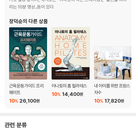
리는 10분 명상』등이 있다.
장덕순
의 다른 상품
근육운동가이드 프리
아나토미 홈 필라테스
내 아이를 위한 프랑스
웨이트
자수
10
14,400
%
원
10
26,100
10
17,820
%
%
원
원
관련 분류