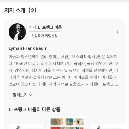
저자 소개
2
원저
L. 프랭크 바움
관심작가 알림신청
Lyman Frank Baum
아동과 청소년에게 널리 읽히는 고전, 『오즈의 마법사』를 쓴 작가이
다. 1856년 미국 뉴욕 주에서 태어났다. 극작가, 극장 경영자, 신문기
자, 영업사원, 심지어 닭을 기르는 일 등 여러 직업을 전전했지만, 아
내의 격려로 좌절하지 않은 그는 밤마다 아이들을 위해 이야기를 지
었으며 장모 마틸다 게이지의 권유로 글을 쓰기 시작했다. 프랭크 바
움의 첫 책은 흥미롭게도 『함부르크 양육법』이었다. 유복한 환경에서
펼쳐보기
자랐으나 결혼 후 한 때 경제적인 어려움을 겪기도 했는데, '마더 구
즈' 책들을 출간한 것이 좋은 반응을 얻었고, 잡지사의 편집장으로서
L. 프랭크 바움
의 다른 상품
의 자리도 탄탄히 하게 되었다. 이러한 성공