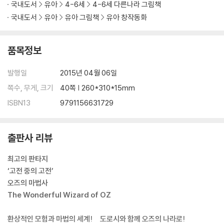
국내도서
유아
4-6세
4-6세 다른나라 그림책
국내도서
유아
유아 그림책
유아 창작동화
품목정보
발행일
2015년 04월 06일
쪽수, 무게, 크기
40쪽 | 260*310*15mm
ISBN13
9791156631729
출판사 리뷰
최고의 판타지
‘고전 중의 고전’
오즈의 마법사
The Wonderful Wizard of OZ
환상적인 모험과 마법의 세계! 도로시와 함께 오즈의 나라로!