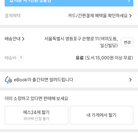
앱 다운 시 1천원 상품권
결제혜택
카드/간편결제 혜택을 확인하세요
배송안내
서울특별시 영등포구 은행로 11(여의도동,
변경
일신빌딩)
배송비
유료
(도서 15,000원 이상 무료)
eBook이 출간되면 알려드립니다.
이미 소장하고 있다면 판매해 보세요.
예스24에 팔기
내 가게에서 팔기
바이백 신청 불가