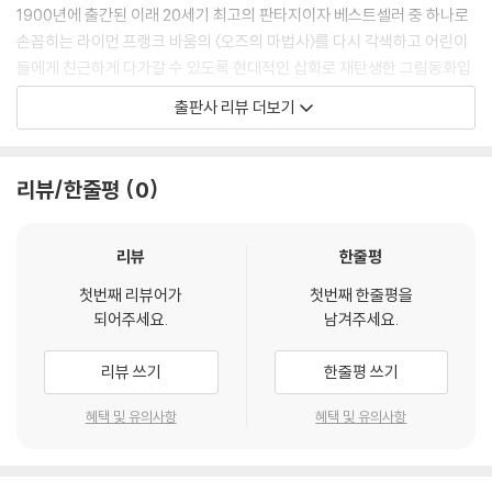
1900년에 출간된 이래 20세기 최고의 판타지이자 베스트셀러 중 하나로
손꼽히는 라이먼 프랭크 바움의 〈오즈의 마법사〉를 다시 각색하고 어린이
들에게 친근하게 다가갈 수 있도록 현대적인 삽화로 재탄생한 그림동화입
니다.
출판사 리뷰 더보기
환상의 나라 오즈에서 펼쳐지는 도로시와 친구들의 신비한 모험을 다룬 이
야기는 당시 독자들과 평론가들의 엄청난 찬사를 받은 것은 물론 지금까지
도 영화, TV 드라마, 뮤지컬 등 다양한 장르로 재구성되고 있는 세계 고전
리뷰/한줄평
0
명작 중 하나입니다.
천재적이고 영웅적 인물이 아닌 평범한 작은 소녀가 주인공이라는 설정,
독특한 재미있는 주변 등장인물들, 흥미진진하고 기발한 상상력, 쉽고 짜
리뷰
한줄평
임새 있는 구조를 가진 〈오즈의 마법사〉는 이후 수많은 모험 소설의 모델이
첫번째 리뷰어가
첫번째 한줄평을
되고 있습니다.
되어주세요.
남겨주세요.
캔자스 농장에 살던 꼬마 숙녀 도로시가 '머리'가 없는 허수아비와, '용
기'가 없는 겁쟁이 사자, '심장'이 없는 양철 나무꾼을 만나 모험을 떠나는
리뷰 쓰기
한줄평 쓰기
내용을 통해 진정한 '지혜'와 '용기', '따뜻한 마음'은 먼 곳이 아닌 바로 내
자신 안에 있다는 교훈을 전해 줍니다. 그리고 소녀의 모험을 통해 현재의
혜택 및 유의사항
혜택 및 유의사항
삶과 내 곁의 사람들의 소중함을 깨닫게 해 줍니다.
환상의 나라 오즈에서 펼쳐지는 도로시와 친구들의 신비한 모험