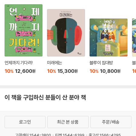
언제까지 기다려!
미래에는
블루이 침대방
블
10
12,600
10
15,300
10
10,800
1
%
%
%
원
원
원
이 책을 구입하신 분들이 산 분야 책
로그인
최근 본 상품
주문/배송
고객센터 1544-3800
티켓 1544-6399
중고샵 1566-4295