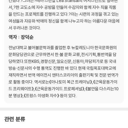
간했다.?그녀는?레아 스탄살 Lea Stansal의 어시스턴트로 일하면
서,?한 교도소에 자수 공방을 만들어 수감자와 함께 자수 직물 작품
을 만드는 프로젝트를 진행하고 있다.?이는 시련의 과정을 겪고 있는
여성들과 자유와 박애의 정신을 함께 나누고자 하는 아름다운 마음에
서 우러나온 것이다.
역자 : 장덕순
전남대학교 불어불문학과를 졸업한 후 뉴칼레도니아 한국문화원의
문화담당관으로 근무하면서 한·불 문화 교류,전시기획,통번역을 담
당하였다.또한KBS,경향신문,일요신문,신동아,마담피가로 등 국내
방송·신문사의 수행 통역도 진행한 바 있다.현재 국립목포대학교에
재직하면서 번역 에이전시 엔터스코리아의 출판기획 및 전문 번역가
로 활동 중이다. 역서로는《아나토미 복근 트레이닝》,《근육운동가이
드 프리웨이트》,《근육운동가이드 프로페셔널》,《불안을 다스리는10
분 명상》,《프랑스 야생화 자수》 등이 있다.
관련 분류