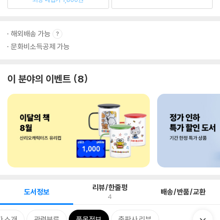
해외배송 가능
문화비소득공제 가능
이 분야의 이벤트
8
리뷰/한줄평
도서정보
배송/반품/교환
4
자 소개
관련분류
품목정보
출판사 리뷰