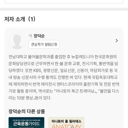
화관
새집
초상화
저자 소개
1
유럽 딱새
아홉 마리 새
걸개그림
역
장덕순
체리 위의 새
관심작가 알림신청
연인들
쿠션
전남대학교 불어불문학과를 졸업한 후 뉴칼레도니아 한국문화원의
전선 위에서
문화담당관으로 근무하면서 한·불 문화 교류, 전시기획, 통번역을 담
겨울철
당하였다. 또한 KBS, 경향신문, 일요신문, 신동아, 마담피가로 등 국
노트북 케이스
내 방송·신문사의 수행 통역도 진행한 바 있다. 현재 국립목포대학교
깃털처럼 가벼운
에 재직하면서 번역 에이전시 엔터스코리아의 출판기획 및 전문 번역
옷걸이 커버
가로 활동 중이며, 역서로는 『아나토미 복근 트레이닝』, 『불안을 다스
리는 10분 명상』등이 있다.
정통 프렌치 자수 도안
장덕순
의 다른 상품
스티치 레슨
작품의 기초