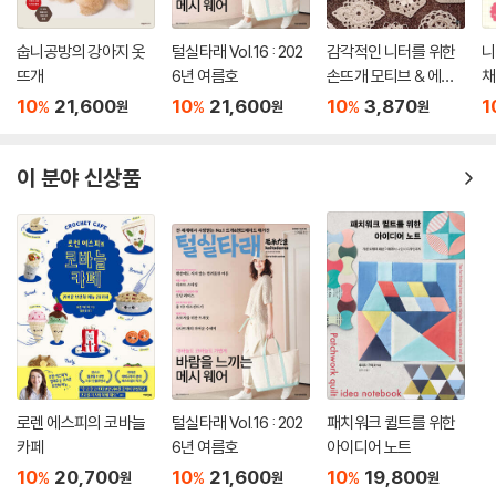
숩니공방의 강아지 옷
털실타래 Vol.16 : 202
감각적인 니터를 위한
니
뜨개
6년 여름호
손뜨개 모티브 & 에징
채
300
10
21,600
10
21,600
10
3,870
1
%
%
%
원
원
원
이 분야 신상품
로렌 에스피의 코바늘
털실타래 Vol.16 : 202
패치워크 퀼트를 위한
카페
6년 여름호
아이디어 노트
10
20,700
10
21,600
10
19,800
%
%
%
원
원
원