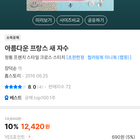
미리보기
사이즈비교
공유하기
소득공제
아름다운 프랑스 새 자수
정통 프렌치 스타일 크로스 스티치
초판한정 : 컬러링북 미니북 (랩핑)
장덕순
역
홈스토리
2016.06.25.
8.0
판매지수
72
4
베스트
공예 top100 1주
13,800
원
10
12,420
YES포인트
690원 (5%)