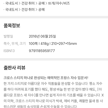
국내도서
건강 취미
공예
뜨개/자수/비즈
국내도서
건강 취미
공예
품목정보
발행일
2016년 06월 25일
쪽수, 무게, 크기
100쪽 | 418g | 210*297*15mm
ISBN13
9791185959177
출판사 리뷰
크로스 스티치 하나로 완성되는 매력적인 프랑스 자수 입문서!
한 가지 스티치로 아름다운 자수 작품들을 완성할 수 있습니다. 평소 자수
를 하다 어려워 포기를 했다 해도, 평생 바늘 한 번 안 잡아 봤다 해도, [아
름다운 프랑스 새 자수]를 만나면 쉽게 자수의 기초를 배울 수 있습니다. X
의 미학, 크로스 스티치 하나로 미식가 박새, 제비 커플, 쾌활한 울새 등 사
랑스러운 새들의 속삭임을 손쉽게 수놓을 수 있습니다.