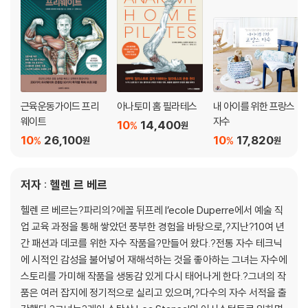
도구 & 클래식 원단
작품 제작
감사의 말
근육운동가이드 프리
아나토미 홈 필라테스
내 아이를 위한 프랑스
웨이트
자수
10
14,400
%
원
10
26,100
10
17,820
%
%
원
원
저자 : 헬렌 르 베르
헬렌 르 베르는?파리의?에꼴 뒤프레 l’ecole Duperre에서 예술 직
업 교육 과정을 통해 쌓았던 풍부한 경험을 바탕으로,?지난?10여 년
간 패션과 데코를 위한 자수 작품을?만들어 왔다.?전통 자수 테크닉
에 시적인 감성을 불어넣어 재해석하는 것을 좋아하는 그녀는 자수에
스토리를 가미해 작품을 생동감 있게 다시 태어나게 한다.?그녀의 작
품은 여러 잡지에 정기적으로 실리고 있으며,?다수의 자수 서적을 출