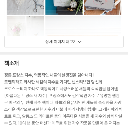
상세 이미지 더보기
책소개
정통 프랑스 자수, 역동적인 새들의 날갯짓을 담아내다!
로맨틱하고 화사한 색감의 자수를 기다린 센스티브한 당신께
크로스 스티치 하나로 역동적이고 사랑스러운 새들의 속삭임을 담아낸
[아름다운 프랑스 새 자수]. 프랑스에서도 감각적인 자수로 유명한 헬렌
르 베르의 두 번째 자수 책이다. 하늘의 음유시인인 새들의 속삭임을 사랑
스러운 색감으로 표현한 자수와 더불어 파리지앵의 컵케이크 레시피와 빅
토르 위고, 알퐁소 드 라마르틴 등의 아름다운 시들을 새 자수와 함께 만날
수 있다. 10여 년 동안 패션과 데코를 위한 자수 작품을 만들어 온 저자는