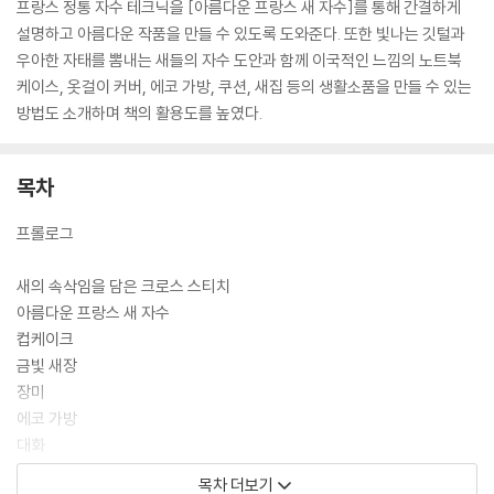
프랑스 정통 자수 테크닉을 [아름다운 프랑스 새 자수]를 통해 간결하게
설명하고 아름다운 작품을 만들 수 있도록 도와준다. 또한 빛나는 깃털과
우아한 자태를 뽐내는 새들의 자수 도안과 함께 이국적인 느낌의 노트북
케이스, 옷걸이 커버, 에코 가방, 쿠션, 새집 등의 생활소품을 만들 수 있는
방법도 소개하며 책의 활용도를 높였다.
목차
프롤로그
새의 속삭임을 담은 크로스 스티치
아름다운 프랑스 새 자수
컵케이크
금빛 새장
장미
에코 가방
대화
모이통
목차 더보기