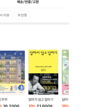
배송/반품/교환
사 리뷰
추천평
 부부
말하지 않고 말하기
달러구트 꿈 백화점 0
위버멘
16,200
10
21,600
10
16,020
10
1
%
%
%
%
원
원
원