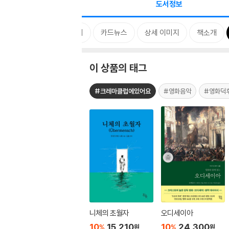
도서정보
태그
MD 한마디
카드뉴스
상세 이미지
책소개
이 상품의 태그
#크레마클럽에있어요
#영화음악
#영화덕
니체의 초월자
오디세이아
10
15,210
10
24,300
%
%
원
원