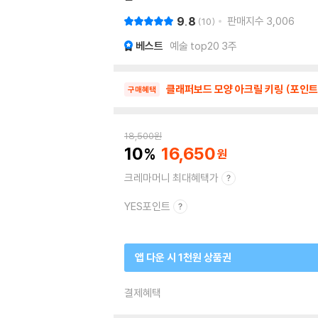
9.8
판매지수
3,006
10
베스트
예술 top20 3주
클래퍼보드 모양 아크릴 키링 (포인트
구매혜택
18,500
원
10
16,650
크레마머니 최대혜택가
YES포인트
앱 다운 시 1천원 상품권
결제혜택