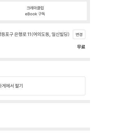
크레마클럽
eBook 구독
등포구 은행로 11(여의도동, 일신빌딩)
변경
무료
가게에서 팔기