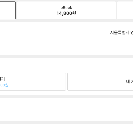
eBook
14,800
원
서울특별시 영
팔기
내 
700원