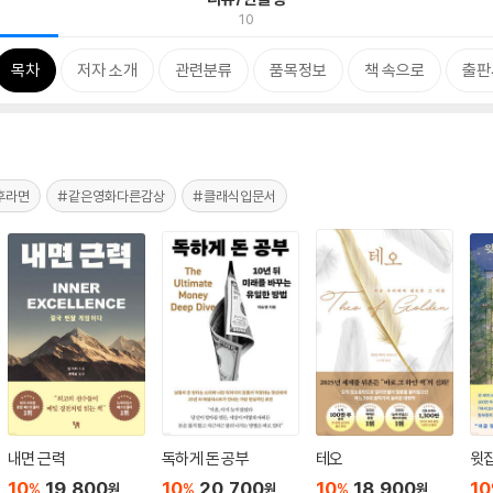
10
목차
저자 소개
관련분류
품목정보
책 속으로
출판
후라면
#같은영화다른감상
#클래식입문서
내면 근력
독하게 돈 공부
테오
윗집
10
19,800
10
20,700
10
18,900
10
%
%
%
원
원
원