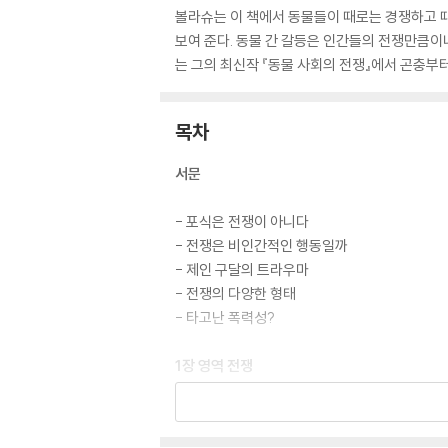
볼라슈는 이 책에서 동물들이 때로는 경쟁하고 
보여 준다. 동물 간 갈등은 인간들의 전쟁만큼이
는 그의 최신작 『동물 사회의 전쟁』에서 곤충부
목차
서문
- 포식은 전쟁이 아니다
- 전쟁은 비인간적인 행동일까
- 제인 구달의 트라우마
- 전쟁의 다양한 형태
- 타고난 폭력성?
1장 영역 전쟁
- 영역 전쟁의 ‘침팬지 사례’
- 동물의 게릴라전