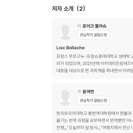
- 미어캣들의 의례화된 싸움
저자 소개
2
- 줄무늬몽구스 전사들, 그뿐 아니라
- 당근과 채찍
- 수컷들의 복수
저
로이크 볼라슈
- 자신의 무리를 보살피다
관심작가 알림신청
- 패배의 맛
Loic Bollache
2장 암수 전쟁
프랑스 부르고뉴-프랑슈콩테대학교 생태학 교수
러가 되었으며, 2021년에 아카데미프랑세즈에
- 새끼 살해 위험에 맞선 암컷들
대중을 대상으로 한 과학책을 펴내면서 어려운
- 성적 협박
- 바람피우는 수컷들을 혼내는 암컷 도롱뇽들
- 폭력적인 돌고래 플리퍼
역
윤여연
- 암컷 하이에나 괴롭히기
관심작가 알림신청
- 오리들의 강제 교미
- 불한당 아델리펭귄
한국외국어대학교 통번역대학원에서 한불과 순
- 종들 사이의 특수한 강제 교미 사례
옮기는 번역 과정을 공부하면서 번역뿐만 아니라
- 일본원숭이와 꽃사슴
전쟁』,『오늘부터 달 탐사』,『여행지에서 만난 