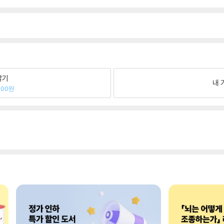
팔기
내 
000원