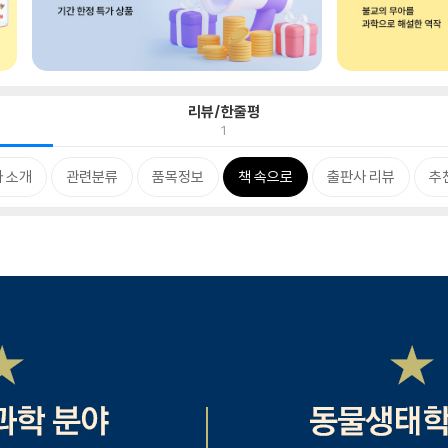
리뷰/한줄평
1
 소개
관련분류
품목정보
책 속으로
출판사 리뷰
추