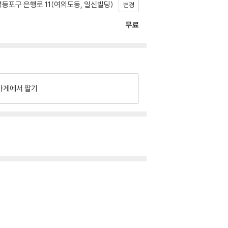
등포구 은행로 11(여의도동, 일신빌딩)
변경
무료
가게에서 팔기