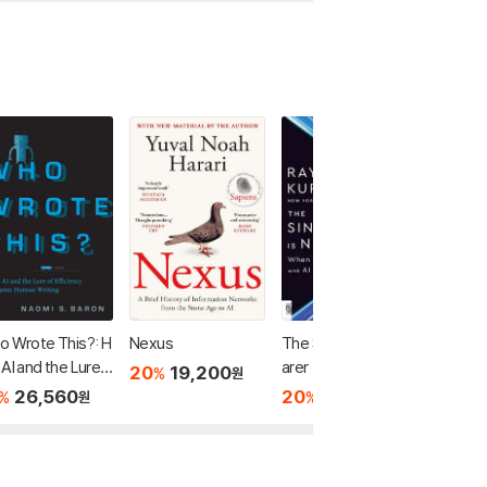
 Wrote This?: H
Nexus
The Singularity Is Ne
The Sing
AI and the Lure o
arer
arer: W
20
19,200
%
원
fficiency Threate
ge with 
26,560
20
20,000
20
4
%
%
%
원
원
uman Writing