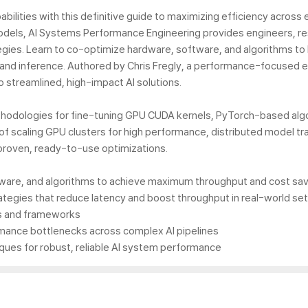
lities with this definitive guide to maximizing efficiency across eve
odels, AI Systems Performance Engineering provides engineers, re
egies. Learn to co-optimize hardware, software, and algorithms to bu
g and inference. Authored by Chris Fregly, a performance-focused e
 streamlined, high-impact AI solutions.
thodologies for fine-tuning GPU CUDA kernels, PyTorch-based algor
 of scaling GPU clusters for high performance, distributed model tra
proven, ready-to-use optimizations.
ware, and algorithms to achieve maximum throughput and cost sa
tegies that reduce latency and boost throughput in real-world set
ols and frameworks
ormance bottlenecks across complex AI pipelines
niques for robust, reliable AI system performance