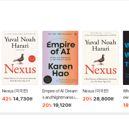
Nexus (미국판)
Empire of AI: Dream
Nexus (미국판)
Who
s and Nightmares in
ow 
42
14,730
20
28,800
%
%
원
원
Sam Altman's Open
f E
20
19,120
18
%
원
AI
n H