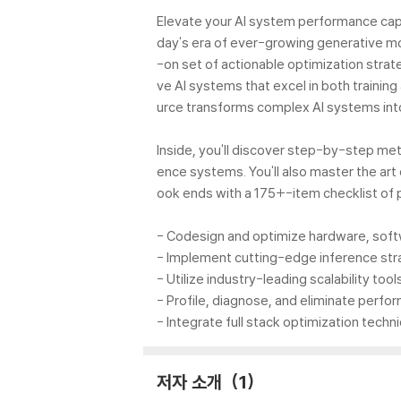
Elevate your AI system performance capabi
day's era of ever-growing generative m
-on set of actionable optimization strat
ve AI systems that excel in both trainin
urce transforms complex AI systems into
Inside, you'll discover step-by-step me
ence systems. You'll also master the art
ook ends with a 175+-item checklist of 
- Codesign and optimize hardware, soft
- Implement cutting-edge inference stra
- Utilize industry-leading scalability to
- Profile, diagnose, and eliminate perf
- Integrate full stack optimization tech
저자 소개
1