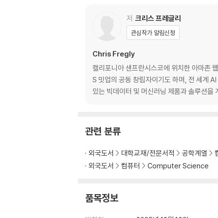
저
크리스 프레글리
관심작가 알림신청
Chris Fregly
캘리포니아 샌프란시스코에 위치한 아마존 웹 서비
S 밋업의 공동 창립자이기도 하며, 전 세계 A
있는 빅데이터 및 머신러닝 제품과 솔루션을 개발
관련 분류
외국도서
대학교재/전문서적
공학계열
외국도서
컴퓨터
Computer Science
품목정보