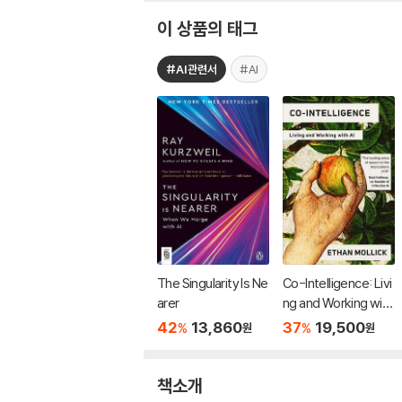
이 상품의 태그
#AI관련서
#AI
The Singularity Is Ne
Co-Intelligence: Livi
arer
ng and Working with
AI
42
13,860
37
19,500
%
%
원
원
책소개