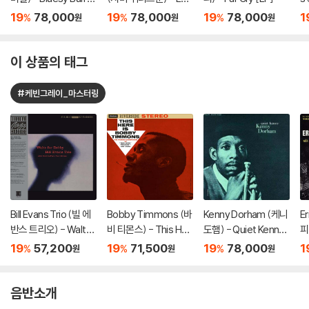
[LP]
nin' Blues [LP]
(
19
78,000
19
78,000
19
78,000
1
%
%
%
원
원
원
조
e
이 상품의 태그
#케빈그레이_마스터링
Bill Evans Trio (빌 에
Bobby Timmons (바
Kenny Dorham (케니
E
반스 트리오) - Waltz
비 티몬스) - This Her
도햄) - Quiet Kenny
피)
For Debby [LP]
e Is Bobby Timmon
[LP]
ot
19
57,200
19
71,500
19
78,000
1
%
%
%
원
원
원
s [LP]
음반소개