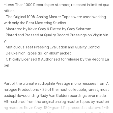
-Less Than 1000 Records per stamper, released in limited qua
ntities
-The Original 100% Analog Master Tapes were used working
with only the Best Mastering Studios
-Mastered by Kevin Gray & Plated by Gary Salstrom
-Plated and Pressed at Quality Record Pressings on Virgin Vin
yl
-Meticulous Test Pressing Evaluation and Quality Control
-Deluxe high-gloss tip-on album jacket
-Officially Licensed & Authorized for release by the Record La
bel
Part of the ultimate audiophile Prestige mono reissues from A
nalogue Productions - 25 of the most collectible, rarest, most
audiophile-sounding Rudy Van Gelder recordings ever made.
All mastered from the original analog master tapes by masteri
ng maestro Kevin Gray. 180-gram LPs pressed at state-of -th