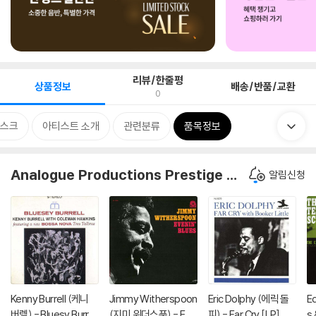
리뷰/한줄평
상품정보
배송/반품/교환
0
스크
아티스트 소개
관련분류
품목정보
Analogue Productions Prestige 시리즈
알림신청
Kenny Burrell (케니
Jimmy Witherspoon
Eric Dolphy (에릭 돌
E
버렐) - Bluesy Burrell
(지미 위더스푼) - Eve
피) - Far Cry [LP]
s 