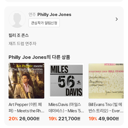
외관상 불량 확인되는 상품을 개봉 시엔 반품/교환 처리 불가합니다.
2) 디스크 라벨은 공정상 매끄럽게 부착되지 않을 수도 있으며 겉포장 비
연주
Philly Joe Jones
닐은 품질보증대상이 아닙니다.
관심작가 알림신청
3) 일본 제작 LP는 대부분 겉비닐이 밀봉되어 있지 않습니다.
4) 디지털 다운로드 코드는 본사에서 공지 없이 증정 종료될 수 있습니다.
필리 조 존스
재즈 드럼 연주자
※ 재생 불량
1) 침압 조절 기능이 없는 턴테이블을 사용하시는 경우, (주로 올인원 형태
Philly Joe Jones
의 다른 상품
모델) 다이내믹 사운드의 편차가 큰 트랙을 재생할 때 이상 현상이 발생할
수 있습니다.
기기 문제로 인해 발생하는 재생 불량 현상에 대해서는 반품/교환이 불가
하니 침압 조절이 가능한 기기에서 재생하실 것을 권유 드립니다.
2) 디스크는 정전기와 먼지로 인해 재생이 원활하지 않은 경우가 있습니
다. 전용 제품으로 이를 제거하면 대부분 해결됩니다.
3) 바늘에 먼지가 쌓이는 경우에도 재생이 원활하지 않을 수 있습니다.
Art Pepper (아트 페
Miles Davis (마일스
Bill Evans Trio (빌 에
퍼) - Meets the Rhy
데이비스) - Miles '56:
반스 트리오) - Every
※ 디스크 외관 불량
thm Section/The M
The Prestige Recor
body Digs Bill Evans
20
26,000
19
221,700
19
49,900
%
%
%
원
원
원
1) 열을 가하여 제작하는 바이닐 공정 특성상 디스크 표면이 미세하게 울
arty Paich Quartet
dings [4LP]
[LP]