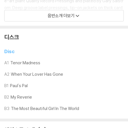
e-art plant Quality Record Pressings and plated by Gary Salstr
om. Deep groove label pressings, tip-on jackets on thick card
board stock.
음반소개 더보기
Tenor Madness was the recording that, once and for all, estab
lished Rollins as one of the premier tenor saxophonists, an ac
디스크
colade that in retrospect, has continued through six full decad
es and gives an indication why as a young player, Rollins was s
Disc
o well liked, as his fluency, whimsical nature, and solid constru
ct of melodies and solos gave him the title of the next Colem
A1
Tenor Madness
an Hawkins or Lester Young of mainstream jazz.
A2
When Your Lover Has Gone
Tenor Madness, using Miles Davis' group - pianist Red Garlan
B1
Paul's Pal
d, bassist Paul Chambers, and drummer Philly Joe Jones, is th
e only recording of Rollins with John Coltrane, who was also in
B2
My Reverie
Davis' group.
B3
The Most Beautiful Girl In The World
Rollins and John Coltrane met in 1956 and went on to largely d
efine the state of jazz tenor saxophone in the mid-Fifties. Th