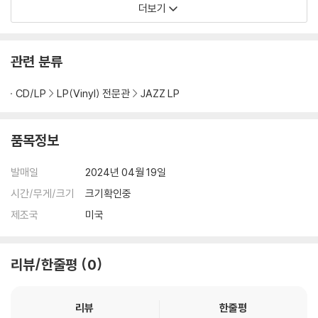
더보기
ber's Music [LP]
※ 반품/교환 안내
1) 불량으로 인한 반품/교환 요청 시에는 불량 확인을 위해 개봉 시의 동영
상을 요청할 수 있으며, 동영상이 없는 경우 반품/교환이 제한될 수 있습니
관련 분류
다.
관련 사진과 동영상 및 재생 기기 모델명을 첨부하여 첨부하여 고객센터에
CD/LP
LP(Vinyl) 전문관
JAZZ LP
문의 바랍니다.
2) LP는 잦은 배송 과정에서 재킷에 손상이 발생할 가능성이 높고 재판매
품목정보
가 어려우므로 신중한 구매를 부탁드립니다.
발매일
2024년 04월 19일
시간/무게/크기
크기확인중
제조국
미국
리뷰/한줄평
0
리뷰
한줄평