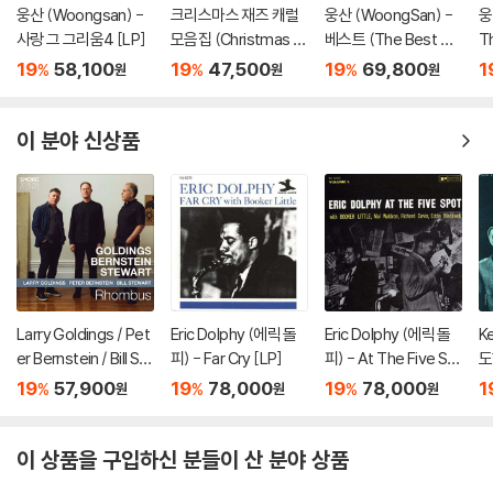
웅산 (Woongsan) -
크리스마스 재즈 캐럴
웅산 (WoongSan) -
웅
사랑 그 그리움4 [LP]
모음집 (Christmas Ja
베스트 (The Best W
Th
zz) [투명 레드 컬러 L
oong San) [2LP]
19
58,100
19
47,500
19
69,800
1
%
%
%
원
원
원
P]
이 분야 신상품
Larry Goldings / Pet
Eric Dolphy (에릭 돌
Eric Dolphy (에릭 돌
K
er Bernstein / Bill St
피) - Far Cry [LP]
피) - At The Five Sp
도
ewart (래리 골딩스 /
ot [LP]
[
19
57,900
19
78,000
19
78,000
1
%
%
%
원
원
원
피터 번스타인 / 빌 스
튜어트) - Rhombus
[LP]
이 상품을 구입하신 분들이 산 분야 상품