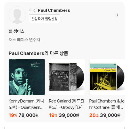
렁거리거나 휘어지는 경우가 있습니다.
재생이 불안정한 경우 스태빌라이저를 사용하시면 좀 더 안정적인 재생이
연주
Paul Chambers
가능합니다.
관심작가 알림신청
2) 재생 음역의 왜곡을 최소화 하고 반복 재생시에도 최대한 일관되게 유
지되도록 디스크 센터 홀 구경이 작게 제작되는 경우가 있습니다. 턴테이
폴 챔버스
블 스핀들에 맞지 않는 경우에는 전용 제품 등을 이용하여 센터 홀을 조정
재즈 베이스 연주자
하시면 해결됩니다.
3) 디스크에 미세한 잔 흠집이 남아있거나 인쇄 면이 깨끗하지 않은 경우
Paul Chambers
의 다른 상품
가 있으며, 이는 상품의 불량이 아닙니다. 단, 재생에 이상이 있는 경우에는
불량으로 인한 반품/교환이 가능합니다
※ 컬러 디스크
아래에 해당하는 경우는 불량이 아니므로 개봉 후 반품/교환이 불가합니
다.
1) 컬러 디스크는 웹 이미지와 실제 색상이 차이가 날 수 있습니다.
Kenny Dorham (케니
Red Garland (레드 갈
Paul Chambers & Jo
2) 컬러 디스크의 특성상 제작 공정시 앨범마다 색상 차이가 나는 경우도
도햄) - Quiet Kenny
란드) - Groovy [LP]
hn Coltrane (폴 체임
있습니다.
[LP]
버스 & 존 콜트레인) -
19
78,000
19
39,000
20
39,000
%
%
%
원
원
원
3) 컬러 디스크는 제작 과정에서 다른 색상 염료가 섞여 얼룩과 번짐, 반점
A Jazz Delegation Fr
등이 발생할 수 있습니다.
om the East: Cham