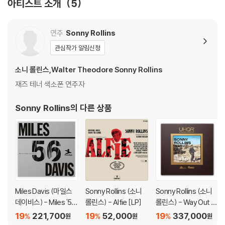
아티스트 소개
5
eir playing set a standard that has been a benchmark of excell
ence for saxophonists - and others - ever since. By the time t
his LP was released, Rollins already had such albums to his na
연주
Sonny Rollins
me as Worktime and Sonny Rollins Plus 4 in addition to his side
관심작가 알림신청
man exploits with the Clifford Brown/Max Roach Quintet.
소니 롤린스,Walter Theodore Sonny Rollins
As well as the celebrated title track, Tenor Madness includes
재즈 테너 색소폰 연주자
an intriguing original, "Paul's Pal", and the mining of unusual mat
erial such as "My Reverie" and "The Most Beautiful Girl In The
Sonny Rollins
의 다른 상품
World".
Originally released in 1956.
LP 구매시 참고 사항 안내드립니다.
※ 재킷/구성품/포장 상태
Miles Davis (마일스
Sonny Rollins (소니
Sonny Rollins (소니
1) 제작/배송 과정에 따라 경미한 재킷 주름, 모서리 눌림, 갈라짐이 발생
데이비스) - Miles '56:
롤린스) - Alfie [LP]
롤린스) - Way Out W
할 수 있으며 속지(이너 슬리브)는 디스크와의 접촉으로 인해 갈라질 수
The Prestige Recor
est [투명 컬러 2LP]
19
221,700
19
52,000
19
337,000
%
%
%
원
원
원
있습니다.
dings [4LP]