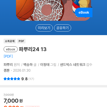
미리보기
공유하기
소득공제
PDF
파뿌리24 13
eBook
PDF
파뿌리
원저
백승하
글
이정태
그림
샌드박스 네트워크
감수
겜툰
2026.01.30.
9.8
17
7,000
원
7,000