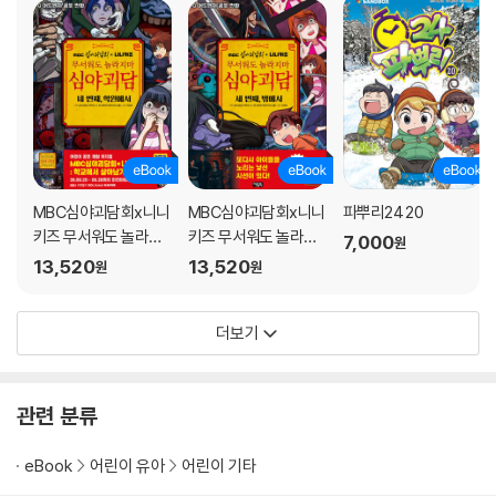
MBC심야괴담회x니니
MBC심야괴담회x니니
파뿌리24 20
키즈 무서워도 놀라지
키즈 무서워도 놀라지
7,000
원
마 심야괴담 4
마 심야괴담 3
13,520
13,520
원
원
더보기
관련 분류
eBook
어린이 유아
어린이 기타