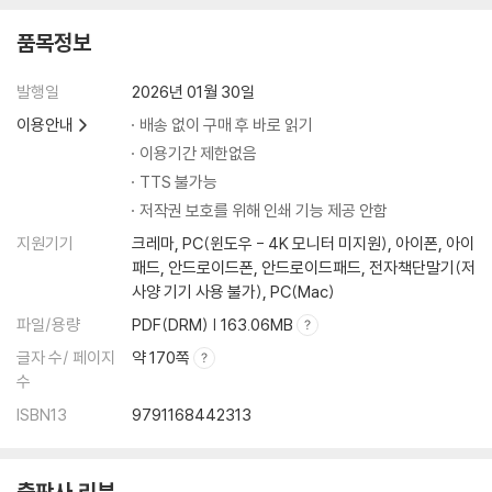
품목정보
발행일
2026년 01월 30일
이용안내
배송 없이 구매 후 바로 읽기
이용기간 제한없음
TTS 불가능
저작권 보호를 위해 인쇄 기능 제공 안함
지원기기
크레마, PC(윈도우 - 4K 모니터 미지원), 아이폰, 아이
패드, 안드로이드폰, 안드로이드패드, 전자책단말기(저
사양 기기 사용 불가), PC(Mac)
파일/용량
PDF(DRM) | 163.06MB
글자 수/ 페이지
약 170쪽
수
ISBN13
9791168442313
출판사 리뷰