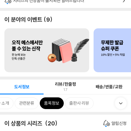
시리즈의 신상품이 출시되면 알려드립니다.
이 분야의 이벤트
9
리뷰/한줄평
도서정보
배송/반품/교환
17
 소개
관련분류
품목정보
출판사 리뷰
이 상품의 시리즈
20
알림신청