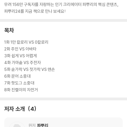
무려 156만 구독자를 자랑하는 인기 크리에이터 파뿌리의 핵심 콘텐츠,
파뿌리24를 지금 책으로 만나 보세요!
목차
1화 1만 칼로리 VS 0칼로리
2화 주인 VS 아바타
3화 쉽게 VS 어렵게
4화 가마솥 VS 주전자
5화 숟가락 VS 젓가락 VS 맨손
6화 문어 소중대
7화 핫도그 소중대
8화 진렬이의 자전거
저자 소개
4
원저
파뿌리