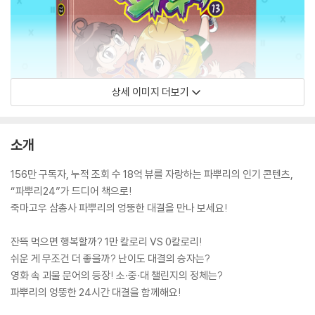
상세 이미지 더보기
소개
156만 구독자, 누적 조회 수 18억 뷰를 자랑하는 파뿌리의 인기 콘텐츠,
“파뿌리24”가 드디어 책으로!
죽마고우 삼총사 파뿌리의 엉뚱한 대결을 만나 보세요!
잔뜩 먹으면 행복할까? 1만 칼로리 VS 0칼로리!
쉬운 게 무조건 더 좋을까? 난이도 대결의 승자는?
영화 속 괴물 문어의 등장! 소·중·대 챌린지의 정체는?
파뿌리의 엉뚱한 24시간 대결을 함께해요!