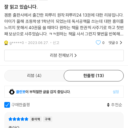
잘 읽고 있습니다.
겜툰 출판사에서 출간한 파뿌리 원작 파뿌리24 13권에 대한 리뷰입니다.
아이가 올해 초등학생 1학년이 되었는데 독서공책을 쓰는데 대한 흥미를
느끼지 못해서 40권을 쓸 때마다 원하는 책을 한권씩 사주기로 하고 첫번
째 보상으로 사주었습니다. ㅋㅋ원하는 책을 사서 그런지 몇번을 반복해서
읽을정도로 좋아하네여. 주제는 흥미롭더라구요. 유튜브에서 나온 내용을
g*****0
2023.06.27.
신고
0
댓글
0
그대로 만화로 만
리뷰 전체보기
리뷰
4
한줄평
13
클린봇
이 부적절한 글을 감지 중입니다.
설정
구매한줄평
추천순
종이책
구매
좋아요