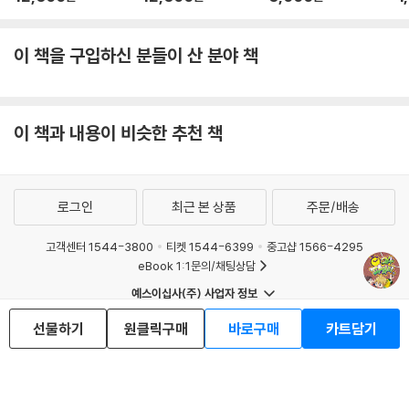
이 책을 구입하신 분들이 산 분야 책
이 책과 내용이 비슷한 추천 책
로그인
최근 본 상품
주문/배송
고객센터 1544-3800
티켓 1544-6399
중고샵 1566-4295
eBook 1:1문의/채팅상담
예스이십사(주) 사업자 정보
이용약관
개인정보처리방침
청소년보호정책
선물하기
원클릭구매
바로구매
카트담기
PC버전
회사소개
거래처관계자께
도서홍보
광고
Copyright © YES24 Corp. All Rights Reserved.
MATOM14