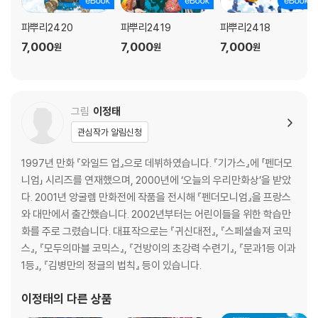
파뿌리24 20
파뿌리24 19
파뿌리24 18
7,000
7,000
7,000
원
원
원
그림
이정태
관심작가 알림신청
1997년 만화 『와일드 업』으로 데뷔하였습니다. 『기가스』에 「펜더모
니엄」 시리즈를 연재했으며, 2000년에 ‘오늘의 우리만화상’을 받았
다. 2001년 앙굴렘 만화전에 작품을 전시해 『펜더모니엄』을 프랑스
와 대만에서 출간했습니다. 2002년부터는 어린이들을 위한 학습만
화를 주로 그렸습니다. 대표작으로는 『귀신대전』, 『스페셜솔져 코믹
스』, 『모두의마블 코믹스』, 『건방이의 초강력 수련기』, 『문과1등 이과
1등』, 『김병만의 정글의 법칙』 등이 있습니다.
이정태
의 다른 상품