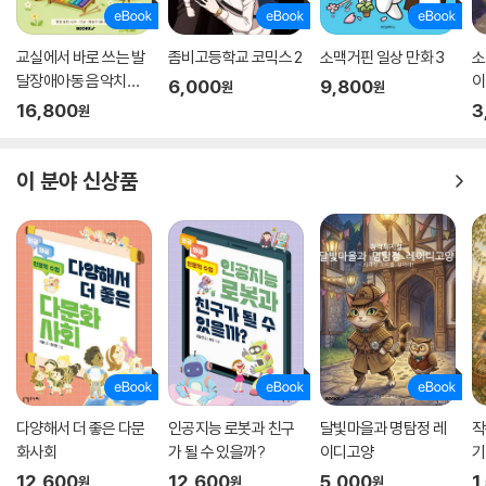
교실에서 바로 쓰는 발
좀비고등학교 코믹스 2
소맥거핀 일상 만화 3
소
달장애아동 음악치료
이
6,000
9,800
원
원
프로그램
16,800
3
원
이 분야 신상품
다양해서 더 좋은 다문
인공지능 로봇과 친구
달빛마을과 명탐정 레
작
화사회
가 될 수 있을까?
이디고양
기
12,600
12,600
5,000
1
원
원
원