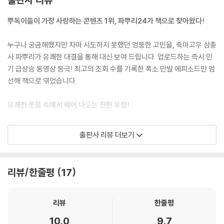
뿌독이들이 가장 사랑하는 콘텐츠 1위, 파뿌리24가 책으로 찾아왔다!
누구나 궁금해했지만 차마 시도하지 못했던 엉뚱한 고민을, 죽마고우 삼총
사 파뿌리가 유쾌한 대결을 통해 대신 보여 드립니다. 업로드하는 즉시 인
기 급상승 동영상 등극! 최고의 조회 수를 기록한 폭소 만발 에피소드만 엄
선해 책으로 엮었습니다.
유쾌한 웃음 속에서 배어 나오는 진한 우정!
아무리 얄밉게 굴어도 맛있는 게 있으면 가장 먼저 생각나고, 매일같이 옥
출판사 리뷰 더보기
신각신하다가도 막상 서로가 눈앞에 없으면 그립고 허전해지는 못 말리는
삼총사! 엉뚱하기만 한 것 같은 24시간의 대결 속에서도 서로를 위하는 파
뿌리의 우정은 숨길 수 없지요. 검은 머리가 파뿌리 될 때까지 우정을 함께
리뷰/한줄평
17
하기로 약속했으니까요! 과연 이 엉뚱한 대결의 승자는 누구일지, 친구들
과 함께 끝까지 지켜봐 주세요!
리뷰
한줄평
10.0
9.7