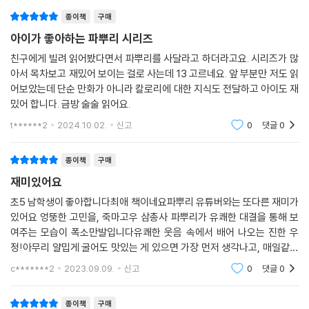
종이책
구매
아이가 좋아하는 파뿌리 시리즈
친구에게 빌려 읽어봤다면서 파뿌리를 사달라고 하더라고요. 시리즈가 많
아서 목차보고 재밌어 보이는 걸로 사는데 13 고르네요. 앞 부분만 저도 읽
어보았는데 단순 만화가 아니라 칼로리에 대한 지식도 전달하고 아이도 재
밌어 합니다. 금방 술술 읽어요.
t******2
2024.10.02.
신고
0
댓글
0
종이책
구매
재미있어요
초5 남학생이 좋아합니다최애 책이네요파뿌리 유튜버와는 또다른 재미가
있어요 엉뚱한 고민을, 죽마고우 삼총사 파뿌리가 유쾌한 대결을 통해 보
여주는 모습이 폭소만발입니다유쾌한 웃음 속에서 배어 나오는 진한 우
정!아무리 얄밉게 굴어도 맛있는 게 있으면 가장 먼저 생각나고, 매일같이
옥신각신하다가도 막상 서로가 눈앞에 없으면 그립고 허전해지는 못 말리
c*******2
2023.09.09.
신고
0
댓글
0
는 삼총사!엉뚱한 삼
종이책
구매