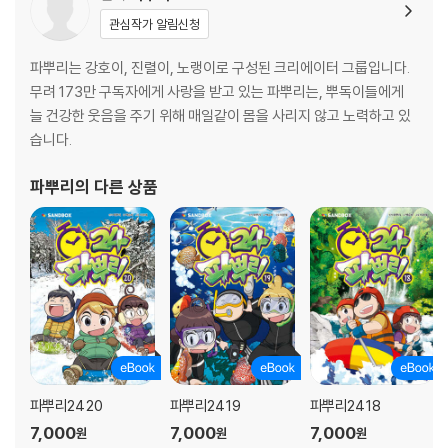
관심작가 알림신청
파뿌리는 강호이, 진렬이, 노랭이로 구성된 크리에이터 그룹입니다.
무려 173만 구독자에게 사랑을 받고 있는 파뿌리는, 뿌독이들에게
늘 건강한 웃음을 주기 위해 매일같이 몸을 사리지 않고 노력하고 있
습니다.
파뿌리
의 다른 상품
파뿌리24 20
파뿌리24 19
파뿌리24 18
7,000
7,000
7,000
원
원
원