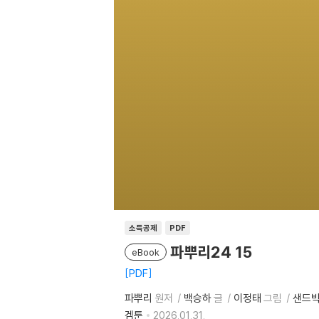
소득공제
PDF
파뿌리24 15
eBook
PDF
파뿌리
원저
백승하
글
이정태
그림
샌드박
겜툰
2026.01.31.