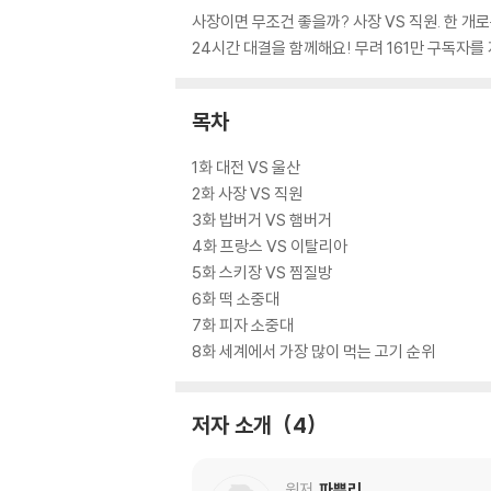
사장이면 무조건 좋을까? 사장 VS 직원. 한 개
24시간 대결을 함께해요! 무려 161만 구독자
목차
1화 대전 VS 울산
2화 사장 VS 직원
3화 밥버거 VS 햄버거
4화 프랑스 VS 이탈리아
5화 스키장 VS 찜질방
6화 떡 소중대
7화 피자 소중대
8화 세계에서 가장 많이 먹는 고기 순위
저자 소개
4
원저
파뿌리