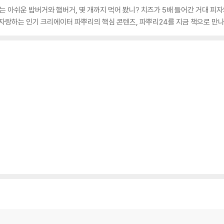
로는 아쉬운 밥버거와 햄버거, 몇 개까지 먹어 봤니? 치즈가 5배 들어간 거대 피자
를 자랑하는 인기 크리에이터 파뿌리의 핵심 콘텐츠, 파뿌리24를 지금 책으로 만나