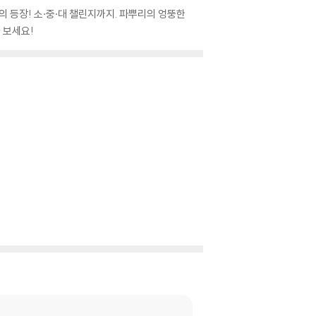
의 등장! 소·중·대 챌린지까지. 파뿌리의 엉뚱한
 보세요!