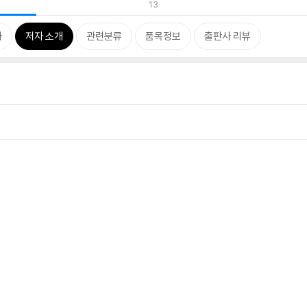
13
차
저자 소개
관련분류
품목정보
출판사 리뷰