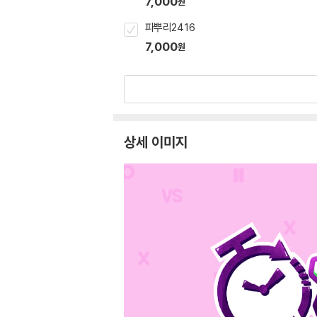
7,000
원
파뿌리24 16
7,000
원
상세 이미지