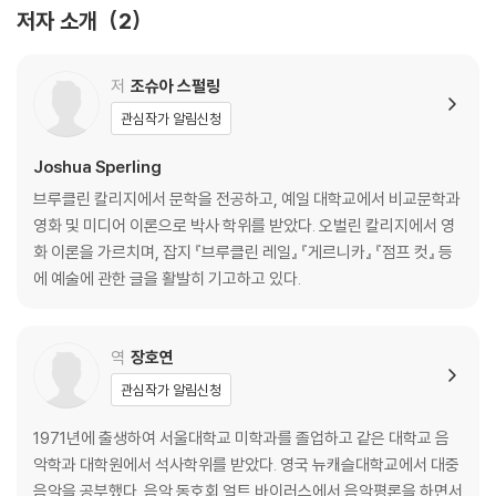
주
저자 소개
2
한국어판 참고문헌
찾아보기
저
조슈아 스펄링
관심작가 알림신청
Joshua Sperling
브루클린 칼리지에서 문학을 전공하고, 예일 대학교에서 비교문학과
영화 및 미디어 이론으로 박사 학위를 받았다. 오벌린 칼리지에서 영
화 이론을 가르치며, 잡지 『브루클린 레일』 『게르니카』 『점프 컷』 등
에 예술에 관한 글을 활발히 기고하고 있다.
역
장호연
관심작가 알림신청
1971년에 출생하여 서울대학교 미학과를 졸업하고 같은 대학교 음
악학과 대학원에서 석사학위를 받았다. 영국 뉴캐슬대학교에서 대중
음악을 공부했다. 음악 동호회 얼트 바이러스에서 음악평론을 하면서