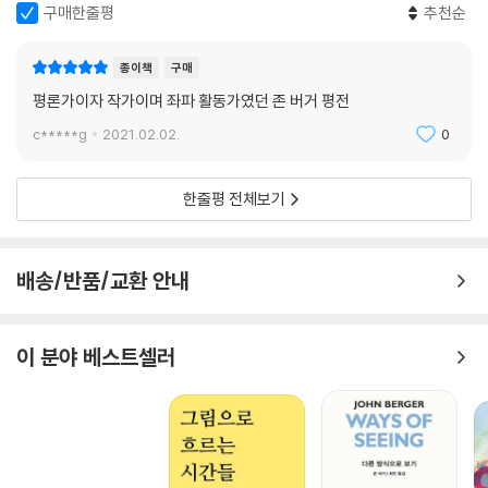
조슈아 스펄링은 이 책에서 버거의 삶을 크게 세 갈래로 나누어 추적한다.
구매한줄평
추천순
첫 번째 시기는 영국에서 저널리스트이자 문화적 투사로 활약한 초창기이
다. 1950년대, 20대 중반이던 그는 아웃사이더의 지위를 포기하지 않은
종이책
구매
채로 제도권 지면을 누비며 기득권층을 공격했다. 중기에 이르러 버거는
평론가이자 작가이며 좌파 활동가였던 존 버거 평전
변모한 모습을 보인다. 이 시기의 그는 15년에 걸쳐 활기차고 감각적인 생
c*****g
2021.02.02.
0
산력을 발휘한다. 런던에서 버거가 논객으로 이름을 떨쳤다면, 신좌파가
정점에 달했을 때 나타난 그의 두 번째 면모는 고국에 답장을 쓰는 비평가
였다. 마지막 시기에 그는 신자유주의의 세계화에 맞서 저항자이자 농민
한줄평 전체보기
경험의 기록자로 거듭난다. 버거의 작업은 희귀하고도 특별한 궤도를 띤
다. 그는 ‘성난 젊은이’의 전형에서 여행하는 모더니스트를 거쳐, 마침내 이
야기꾼으로 살았다. 동시대를 향한 그의 헌신은 이론적인 차원에 갇혀 있
배송/반품/교환 안내
지 않았다. 그는 예술의 목적, 창조적 자유의 본질, 현대성과 희망의 관계를
탐구했다.
이 분야 베스트셀러
버거가 마침내 침묵을 깨고 말했다.
“나는 냉담하게 있고 싶지 않습니다.
나는 상상력을 발휘해 생각을 바꿀 수 있는 사람들을 존경합니다.”
2017년 그가 세상을 떠났을 때, 공식 부고 기사들은 그를 파격적인 비평가