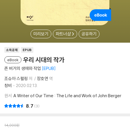
미리보기
파트너샵
공유하기
소득공제
EPUB
우리 시대의 작가
eBook
존 버거의 생애와 작업
EPUB
조슈아 스펄링
저
장호연
역
창비
2020.02.13.
원서
A Writer of Our Time : The Life and Work of John Berger
8.7
3
14,000
원