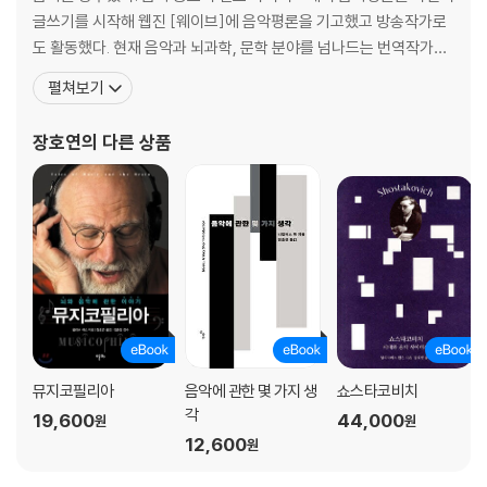
글쓰기를 시작해 웹진 [웨이브]에 음악평론을 기고했고 방송작가로
도 활동했다. 현재 음악과 뇌과학, 문학 분야를 넘나드는 번역작가로
활약하고 있다. 지은 책으로 『얼트 문화와 록 음악 2』(공저), 『오프 더
펼쳐보기
레코드, 인디 록 파일』(공저) 등이 있고, 옮긴 책으로 『뇌의 왈츠』,
『뮤지코필리아』, 『인문학에게 뇌과학을 말하다』, 『낯선 땅 이방인』,
장호연
의 다른 상품
『말년의 양식에 관하여』, 『에릭
뮤지코필리아
음악에 관한 몇 가지 생
쇼스타코비치
각
19,600
44,000
원
원
12,600
원