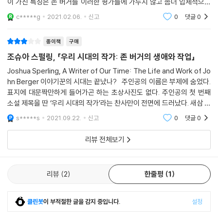
이 가진 특징은 존 버거를 이러한 평가들에 가두지 않고 좀더 입체적으로
가쁘게 이어지던 20세기를 관통하는 동안 그는 예술이란, ‘좋은’ 예술이란
다양하게 조명한다는 점이다. 역사에 굴곡과 이면이 있다면 인간도 매우
c*****g
2021.02.06.
신고
0
댓글
0
무엇인가를 두고 타협 없이 끈질기게 고민했으며, 스스로 창작을 통해서도
복잡한 존재이기 때문
자신의 성찰을 구현하려 애썼다.
종이책
구매
조슈아 스펄링, 「우리 시대의 작가: 존 버거의 생애와 작업」
『우리 시대의 작가』는 회화, 문학, 사진, 영화, 텔레비전에 이르기까지 각
종 매체를 넘나들며 시기마다 버거를 사로잡은 주된 질문을 파헤친다. 그
Joshua Sperling, A Writer of Our Time: The Life and Work of Jo
는 익히 알려진 바와 같이 비평가, 소설가, 시인의 정체성을 오가며 미술비
hn Berger 이야기꾼의 시대는 끝났나? 주인공의 이름은 부제에 숨었다.
표지에 대문짝만하게 들어가곤 하는 초상사진도 없다. 주인공의 첫 번째
평, 모더니즘 소설, 다큐멘터리 사진-텍스트, 내러티브 영화 등을 선보였
소설 제목을 딴 ‘우리 시대의 작가’라는 찬사만이 전면에 드러났다. 새삼 그
다. 그는 동 세대 많은 이들이 당연시 여기던 범주 구분을 따르지 않았다.
가 우리와 동시대에 함께했음이 실감 난다. 동시에 그가 벌써 평전의 주인
그의 폭넓은 활동 분야는 단지 작가로서의 성실함을 증명하는 것이 아니
s*****s
2021.09.22.
신고
0
댓글
0
공이 될 정도로
라, 부단한 철학적 도전으로 평가하는 것이 옳다. 버거를 비평적으로 포착
하는 것이 까다로운 까닭이야말로 그가 ‘우리 시대의 작가’로 자리매김한
리뷰 전체보기
지점이기도 하다. 그의 작업은 실험 정신으로 충만한 개인의 표현이라기보
다 그 시대의 철학적 대립항들, 즉 자유와 헌신, 이데올로기와 경험, 말과
리뷰
2
한줄평
1
이미지 사이를 잇고자 한 노력이었다.
아웃사이더에서 모더니스트, 그리고 양심의 수호자로 이어진 여정
클린봇
이 부적절한 글을 감지 중입니다.
설정