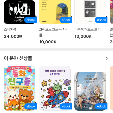
로 기록했다. 젊은 시절 버거가 맹렬한 좌파 이론가로 두각을 드러낸 것은
사실이다. 하지만 작가인 그를 정의할 때는 그가 무엇에 맞섰는지보다, 무
엇을 사랑했는지를 더 눈여겨보아야 한다. 철학자로서 버거는 감각을 사용
하는 삶, 공동체의 삶에 세상을 구원할 가치가 있다는 신념을 지켰다. 그가
어디로 향했는지도 중요하지만, 그를 더욱 중요하게 하는 것은 그가 거기
스케치북
그림으로 흐르는 시간
다른 방식으로 보기
일
에 다다른 방식이다. 그는 내내 ‘사랑’의 윤리와 함께했다.
들
한
24,000
10,000
원
원
드
10,000
2
원
버거의 글쓰기가 특별했던 이유는 너그러웠기 때문이다. 마주침의 순간들
T
을 사람들과 나누고자 한 그의 글은 공간과 시간, 기억과 정치, 역사와 감정
이 분야 신상품
을 담은 사진과도 같았다. 그 사진은 작지만, 그 안으로 흘러든 빛은 우주에
서 온 것이다. 버거는 결코 환멸하는 법이 없었다. 그의 글이 항상 옳지는
않았지만, 늘 귀 기울일 가치가 있었다. 『우리 시대의 작가』는 우리가 사랑
한 존 버거의 다양한 얼굴을 입체적으로 소묘하며, 한 위대한 지성을 다만
그리워하는 것에 그치지 않고, 지금 이 순간에도 여전히 진행 중인 지적인
드라마의 현장으로 다시금 불러낸다.
버거의 에세이를 통해 나는 강의실에서 배운 것과 전혀 다르게 세상 보는
방식을 알게 됐다. 그것은 지적인 노동과 기꺼이 경험하려는 자세, 혹은 대
지에 뿌리박고 살아가려는 자세 사이에 어떤 모순도 없이 글 쓰고 사유하