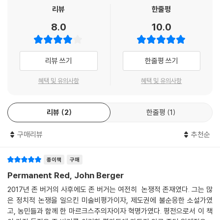
리뷰
한줄평
『우리 시대의 작가』는 평론가, 작가, 좌파 활동가로서 존 버거의 생애를 사
8.0
10.0
려 깊게 조명하는 글이다. 1926년 영국 런던에서 태어나 2017년 프랑스
에서 눈을 감을 때까지 그는 현대 문화와 정치의 한가운데에서 “우리 시대
의 작가”라는 표현에 부끄럽지 않도록 역사 앞에 충실한 삶을 살았다.
리뷰 쓰기
한줄평 쓰기
이 책은 타계 이후 처음 출간되는 유일한 평전으로, 그의 저작과 사후에 알
혜택 및 유의사항
혜택 및 유의사항
려진 미공개 아카이브 등 해박한 자료를 바탕으로 당대의 사상적 조류를
촘촘하게 엮으며 버거의 미학적 행보를 종횡으로 조망한다. ‘존 버거’라는
리뷰
2
한줄평
1
이름이 널리 회자되는 것에 비해 충분히 섬세하게 독해되지 못한 그의 작
업을 다각적으로 살필 수 있는 탁월한 길잡이일뿐더러, 20세기 중반에서
구매리뷰
추천순
21세기 초에 이르는 유럽의 굵직한 문화적 논쟁의 흐름을 파악하는 데도
유효한 미학 교양서로 손색이 없다.
종이책
구매
“예술이란, ‘좋은’ 예술이란 무엇인가.”
Permanent Red, John Berger
2017년 존 버거의 사후에도 존 버거는 여전히 논쟁적 존재였다. 그는 많
일찍이 수전 손택은 버거가 “감각적 세상에 주의를 기울이면서도 양심의
은 정치적 논쟁을 일으킨 미술비평가이자, 제도권에 불순응한 소설가였
명령에 응답”했다는 점에서 “비할 데 없는” 존재라고 썼다. 전쟁, 냉전, 68
고, 농민들과 함께 한 마르크스주의자이자 혁명가였다. 평전으로서 이 책
혁명, 신자유주의 등 사회적 격변과 현대 예술을 둘러싼 치열한 논쟁이 숨