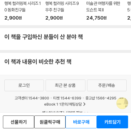
행복 컬러링북 시리즈 1
행복 컬러링 시리즈 9
미술관 여행자를 위한
행
는 방식, 내가 볼 때는 살아가는 방식이었다. 미국의 시인 월트 휘트먼은 유
0 동화친구들
우주 친구들
도슨트 북 II
5
명한 시에서, 천문학자의 강의를 듣다가 “신비하고 촉촉한 밤공기” 속으
2,900
2,900
24,750
2
원
원
원
로 나와 “가끔 완벽한 침묵에서 하늘의 별들을” 올려다본 경험을 들려준
다. 버거에게서 나는 천문학자와 별을 바라보는 사람을 동시에 보았다.
_조슈아 스펄링
이 책을 구입하신 분들이 산 분야 책
* 존 버거(John Berger)의 영미식 발음은 ‘존 버저’로 알려져 있으나, 각
국 언어로 다양하게 불리고 있음을 감안해 국내 관행을 따라 ‘존 버거’로 표
이 책과 내용이 비슷한 추천 책
기했습니다.
로그인
최근 본 상품
주문/배송
고객센터 1544-3800
티켓 1544-6399
중고샵 1566-4295
eBook 1:1문의/채팅상담
예스이십사(주) 사업자 정보
이용약관
개인정보처리방침
청소년보호정책
선물하기
원클릭구매
바로구매
카트담기
PC버전
회사소개
거래처관계자께