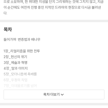
으로 소묘하며, 한 위대한 지성을 단지 그리워하는 것에 그치지 않고, 지금
이 순간에도 여전히 진행 중인 지적인 드라마의 현장으로 다시금 불러낸
다.
목차
들어가며: 변증법과 배나무
1장_리얼리즘을 위한 전투
2장_헌신의 위기
3장_예술과 혁명
4장_말과 이미지
5장_모더니즘에 축배를
6장_우정의 작업
7장_이데올로기를 넘어
8장_골짜기의 모습
목차 더보기
감사의 말