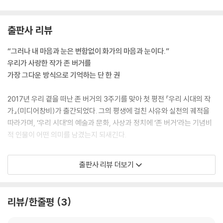
출판사 리뷰
“그러나 내 마음과 눈은 변함없이 화가의 마음과 눈이다.”
우리가 사랑한 작가 존 버거를
가장 그다운 방식으로 기억하는 단 한 권
2017년 우리 곁을 떠난 존 버거의 3주기를 맞아 첫 평전 『우리 시대의 작
가』(미디어창비)가 출간되었다. 그의 평생에 걸친 사유와 실천의 궤적을
따라가며, ‘우리 시대’의 예술과 문화, 사상과 정치에 ‘존 버거’라는 기념비
적 인물이 어떤 의미를 남겼는지 되새긴다.
존 버거는 전후 유럽에서 가장 영향력 있는 사상가이자 작가 중 한 사람이
출판사 리뷰 더보기
었다. 텔레비전 시리즈 [다른 방식으로 보기]를 통해 우리가 예술을 보는
방식을 바꿔놓는가 하면, 소설 『G』로 1972년 부커상을 수상할 당시에는
상금 절반을 블랙팬서에 기부했다. 예술가인 동시에 활동가로서 전 세계
리뷰/한줄평
3
노동자, 이주자, 억압받고 소외된 이들의 권리와 존엄을 옹호한 그는 언제
나 물러설 줄 모르는 혁명가였다.