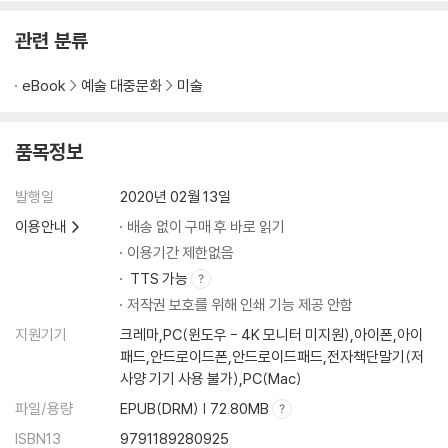
관련 분류
eBook
예술 대중문화
미술
품목정보
발행일
2020년 02월 13일
이용안내
배송 없이 구매 후 바로 읽기
이용기간 제한없음
TTS 가능
저작권 보호를 위해 인쇄 기능 제공 안함
지원기기
크레마,PC(윈도우 - 4K 모니터 미지원),아이폰,아이
패드,안드로이드폰,안드로이드패드,전자책단말기(저
사양 기기 사용 불가),PC(Mac)
파일/용량
EPUB(DRM) | 72.80MB
ISBN13
9791189280925