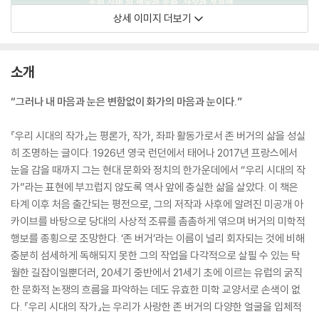
상세 이미지 더보기
소개
“그러나 내 마음과 눈은 변함없이 화가의 마음과 눈이다.”
『우리 시대의 작가』는 평론가, 작가, 좌파 활동가로서 존 버거의 삶을 성실
히 조명하는 글이다. 1926년 영국 런던에서 태어나 2017년 프랑스에서
눈을 감을 때까지 그는 현대 문화와 정치의 한가운데에서 “우리 시대의 작
가”라는 표현에 부끄럽지 않도록 역사 앞에 충실한 삶을 살았다. 이 책은
타계 이후 처음 출간되는 평전으로, 그의 저작과 사후에 알려진 미공개 아
카이브를 바탕으로 당대의 사상적 조류를 촘촘하게 엮으며 버거의 미학적
행보를 종횡으로 조망한다. ‘존 버거’라는 이름이 널리 회자되는 것에 비해
충분히 섬세하게 독해되지 못한 그의 작업을 다각적으로 살필 수 있는 탁
월한 길잡이일뿐더러, 20세기 중반에서 21세기 초에 이르는 유럽의 굵직
한 문화적 논쟁의 흐름을 파악하는 데도 유효한 미학 교양서로 손색이 없
다. 『우리 시대의 작가』는 우리가 사랑한 존 버거의 다양한 얼굴을 입체적