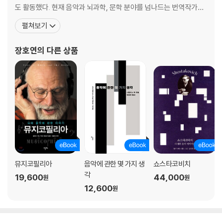
9장 사랑에 빠지다: 오로지 당신의 음악
도 활동했다. 현재 음악과 뇌과학, 문학 분야를 넘나드는 번역작가로
활약하고 있다. 지은 책으로 『얼트 문화와 록 음악 2』(공저), 『오프 더
펼쳐보기
첫눈에 반하다 | 〈Old Town Road〉로 보는 청취 프로필 분석 | 멍때리기
레코드, 인디 록 파일』(공저) 등이 있고, 옮긴 책으로 『뇌의 왈츠』,
연결망과 미적 즐거움 | 좋아하는 노래를 들을 때 우리 뇌는 | 나의 음악이
『뮤지코필리아』, 『인문학에게 뇌과학을 말하다』, 『낯선 땅 이방인』,
장호연
의 다른 상품
사는 동네 | 첫귀에 반한 아홉 가지 사랑의 추억
『말년의 양식에 관하여』, 『에릭
나가며
감사의 말
주
참고문헌
뮤지코필리아
음악에 관한 몇 가지 생
쇼스타코비치
각
19,600
44,000
원
원
12,600
원