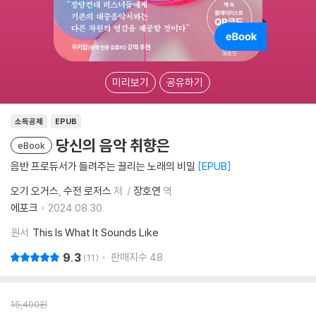
미리보기
공유하기
소득공제
EPUB
당신의 음악 취향은
eBook
음반 프로듀서가 들려주는 끌리는 노래의 비밀
EPUB
오기 오거스
수전 로저스
저
장호연
역
에포크
2024.08.30.
원서
This Is What It Sounds Like
9.3
판매지수
48
11
15,400
원