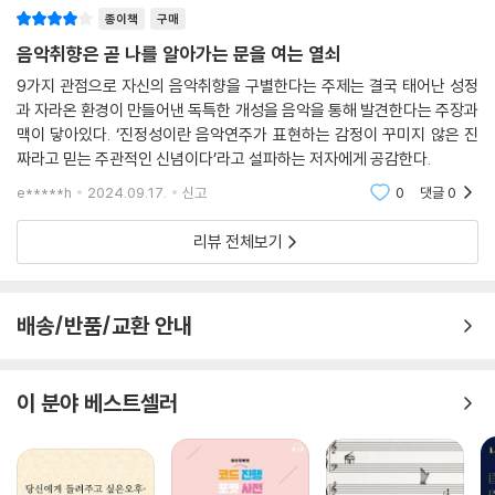
종이책
구매
청취 역사와 내가 좋아하는 곡들에 대해 말하고 싶어진다.
음악취향은 곧 나를 알아가는 문을 여는 열쇠
사람들이 음악에 반응하는 일곱 가지 차원
9가지 관점으로 자신의 음악취향을 구별한다는 주제는 결국 태어난 성정
진정성, 사실성, 참신성, 멜로디, 가사, 리듬, 음색
과 자라온 환경이 만들어낸 독특한 개성을 음악을 통해 발견한다는 주장과
맥이 닿아있다. ‘진정성이란 음악연주가 표현하는 감정이 꾸미지 않은 진
음악의 일곱 가지 차원은 음악의 ‘미적 차원’인 진정성, 사실성, 참신성, 그
짜라고 믿는 주관적인 신념이다’라고 설파하는 저자에게 공감한다.
리고 ‘음악적 차원’인 멜로디, 가사, 리듬, 음색으로 나뉜다. 미적 차원은 진
e*****h
2024.09.17.
신고
0
댓글
0
정성: 순진무구함을 간직한 ‘목 아래 음악’ vs. 원칙과 기술에 기반을 둔 이
지적인 ‘목 위 음악’ / 사실성: 음악의 장면을 바로 떠올릴 수 있는 사실적
리뷰 전체보기
음악 vs. DAW 혁명 이후 출현한 추상적 음악 / 참신성: 익숙한 음악을 찾
아 반복해 듣는 타입 vs. 새로운 사운드와 형태에 탐닉하는 타입으로 나눠
판단해볼 수 있다. 미적 차원은 어느 한 극단에 놓인다기보다 선호의 정도
배송/반품/교환 안내
라고 할 수 있다.
음악적 차원은 좀더 복잡해 한 차원이 여러 특질을 갖는다. 멜로디, 가사,
이 분야 베스트셀러
리듬, 음색을 양분할 수 없음은 물론이다. 그렇기에 각 차원의 다양한 특질
을 조합하여 더 구체적으로 취향을 파악할 수 있다. 저자는 멜로디는 감정
을 효과적으로 달아오르게 하므로 음반의 심장이라고 말한다. 가사는 뇌의