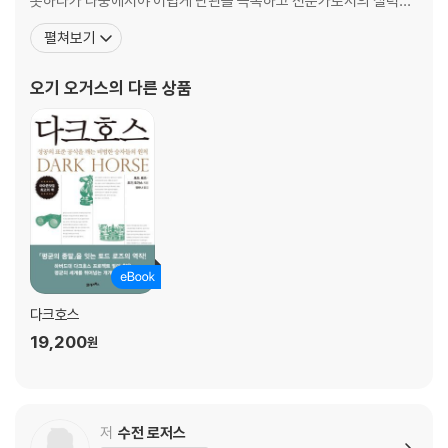
못하다가 나중에서야 어렵게 난관을 극복하고 전문가로서의 실력을
4장 멜로디: 감정의 너비
키웠다. 자신의 실패 경험을 바탕으로, 로즈 박사와 함께 시스템 밖에
펼쳐보기
서 성공한 다크호스를 연구하기 시작했다. 보스턴 대학교에서 컴퓨터
청취 프로필의 음악적 차원 | 멜로디의 천재, 프랭크 시나트라 | 오르내리
신경과학(computational neuroscience) 박사 학위를 취득했으
오기 오거스
의 다른 상품
는 음들이 만들어내는 감정 | 자꾸 말하니 노래가 된다? | 프랑스의 기악곡
며 국토안보부에서 특별연구원으로 활동한 경력이 있다
은 왜 프랑스어처럼 들릴까 | 영화음악으로 멜로디의 최적 지점 찾기
음악 상식, 오 그래?! 공감각
5장 가사: 정체성의 터전
비-밥-어-룰라 | 이상해… 슬픈데 신나 | 노련한 작사가의 영업 비밀 | 아
티스트의 가짜 페르소나 | 무의미한 가사에도 의미는 있다 | 영원히 반복될
테마 | 어째서 다 내 이야기 같은 거야
음악 상식, 오 그래?! 소름 반응
다크호스
19,200
원
6장 리듬: 움직임의 모양
내 몸에 가장 잘 어울리는 탁투스 | 테크노는 되고 라틴 음악은 안 되고 | 세
상에서 가장 유명한 앵무새 춤꾼, 스노볼 | 마티외가 박치가 된 사정 | 몸을
저
수전 로저스