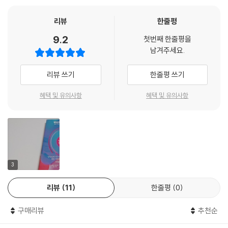
한 사람의 음악 취향은 어떻게 만들어지는 걸까? 나는 왜 그 곡에 꽂혔을
리뷰
한줄평
까? 『당신의 음악 취향은』의 저자 수전 로저스는 어릴 때부터 음악을 사랑
9.2
첫번째 한줄평을
했고, 수많은 음반을 들으며 보낸 시간들이 차곡차곡 그녀의 신경 경로에
남겨주세요.
새겨졌다고 말한다. 고등학교 중퇴 학력에 오디오 기술자 출신임에도 프린
스의 녹음 엔지니어로 발탁된 배경에는 그녀의 음반을 “듣는 능력”이 한몫
리뷰 쓰기
한줄평 쓰기
을 했다. 그녀는 20여 년간 음반 제작의 치열한 현장에서 수많은 앨범의 믹
싱/엔지니어링/프로듀싱을 담당했다. 음반을 만들며 사람들이 음악을 대
혜택 및 유의사항
혜택 및 유의사항
하는 천차만별의 반응을 직접 확인했고, 어떤 노래는 히트작이 되고 어떤
노래는 실패하는 이유의 내막을 알게 되면서 강한 호기심을 느꼈다. 그 이
유를 포함한 음악 전반에 대한 이해를 넓히고자 마흔이 넘은 나이에 학교
로 돌아가 다시 20여 년의 시간을 음악 인지와 심리음향학을 공부하고 가
르쳤다. 그녀의 결론은 이렇다. 음악에 반응하는 일곱 가지의 주요 차원이
있으며 사람들마다 각 차원의 최적 지점을 공략한 음악에 반하게 된다고.
3
리뷰
11
한줄평
0
저자는 ‘음반 소개 모임’이라는 형식을 빌려 다양한 장르의 음반을 통해 독
자들이 직접 자신의 최적 지점을 파악할 수 있도록 인도한다. 이 책에서 소
구매리뷰
추천순
개하는 음반들도 있지만 책을 읽다보면 개인마다 지금까지 들어온 음악들
중 각 차원에서 내가 반응했던 노래들이 하나둘씩 생각나면서 나의 음악