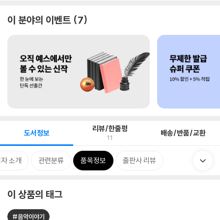
이 분야의 이벤트
7
리뷰/한줄평
도서정보
배송/반품/교환
11
자 소개
관련분류
품목정보
출판사 리뷰
이 상품의 태그
#음악이야기