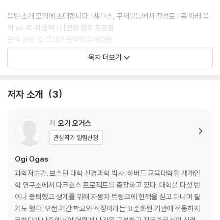
음반 소개 모임에 초대합니다 | 섀그스, 구제불능에서 전설로 | 목 아래 음
악 vs. 목 위 음악 | 나만의 청취 프로필
음악 상식, 오 그래?! 음악적 무쾌감증
목차 더보기
2장 사실성: 소리의 정경
음악을 들으면 뭐가 보이나요? | 사실적 소리가 선사하는 음악적 환상 | 드
저자 소개
3
러머의 양말 색깔도 알아보겠는걸 | 사실주의에서 추상미술로 | DAW 혁
명 | 아이디어와 철학으로 승부하라
음악 상식, 오 그래?! 절대음감
저
오기 오거스
관심작가 알림신청
3장 참신성: 모험의 크기
Ogi Ogas
버클리의 세 학생 | 익숙하지만 짜릿해! | 히트곡은 다 이유가 있다 | 새로
과학저술가. 보스턴 대학 신경과학 박사. 하버드 교육대학원 개개인
운 음악의 인큐베이터 | 우리 때는 정말 힙했다니까 | 참신함의 가격은 얼
학 연구소에서 다크호스 프로젝트를 총괄하고 있다. 대학을 다섯 번
마? | 제 모험심 점수는요…
이나 중퇴했고 생계를 위해 자동차 트렁크에 헌책을 싣고 다니며 팔
음악 상식, 오 그래?! 음치
기도 했다. 오랜 기간 학교와 직장이라는 표준화된 기관에 적응하지