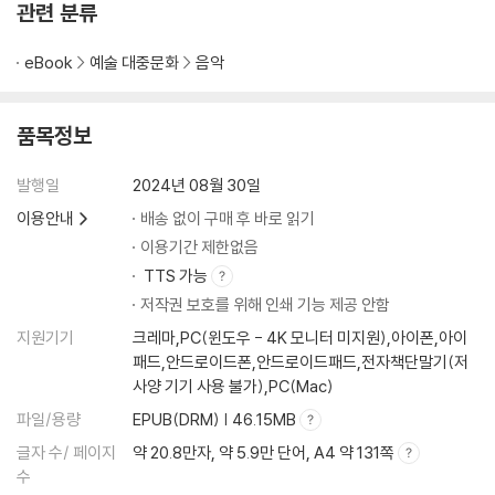
관련 분류
eBook
예술 대중문화
음악
품목정보
발행일
2024년 08월 30일
이용안내
배송 없이 구매 후 바로 읽기
이용기간 제한없음
TTS 가능
저작권 보호를 위해 인쇄 기능 제공 안함
지원기기
크레마,PC(윈도우 - 4K 모니터 미지원),아이폰,아이
패드,안드로이드폰,안드로이드패드,전자책단말기(저
사양 기기 사용 불가),PC(Mac)
파일/용량
EPUB(DRM) | 46.15MB
글자 수/ 페이지
약 20.8만자, 약 5.9만 단어, A4 약 131쪽
수