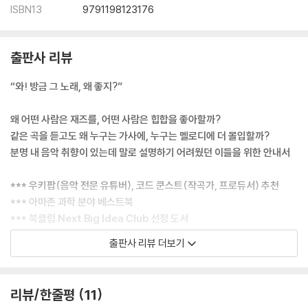
ISBN13
9791198123176
출판사 리뷰
“와! 방금 그 노래, 왜 좋지?”
왜 어떤 사람은 재즈를, 어떤 사람은 힙합을 좋아할까?
같은 곡을 듣고도 왜 누구는 가사에, 누구는 멜로디에 더 몰입할까?
분명 내 음악 취향이 있는데 말로 설명하기 어려웠던 이들을 위한 안내서
*** 우키팝(음악 전문 유튜버), 코드 쿤스트(작곡가, 프로듀서) 추천
*** 아마존 과학 분야 베스트북
*** 북클럽 Next Big Idea Club 선정 도서
*** 프린스의 《Purple Rain》 사운드 엔지니어, 미국의 전설적인 여성
출판사 리뷰 더보기
프로듀서이자 버클리 음대 교수 수전 로저스가 안내하는 나만의 음악 취향
찾기
리뷰/한줄평
11
온갖 장르의 음반을 넘나드는 듣기의 세계로 여러분을 초대합니다