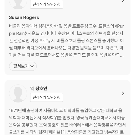
흔들지 않고는 못 배기겠어 | 리듬 속의 리듬, 당김음 | 칼군무를 보며 쾌감
관심작가 알림신청
을 느끼는 이유
음악 상식, 오 그래?! 음악적 발달
Susan Rogers
버클리 음악대학 심리음향학 및 음반 프로듀싱 교수. 프린스의 《Pur
7장 음색: 매혹의 색채
ple Rain》 사운드 엔지니어. 수많은 아티스트들의 히트곡을 탄생시
킨 전설적인 여성 프로듀서. 비틀스보다 롤링 스톤스를 좋아했다. 어
스트라디바리우스는 왜 그렇게 비쌀까 | 레즈너의 〈Hurt〉 vs. 캐시의 〈Hur
릴 때부터 라디오에서 흘러나오는 다양한 음악을 들으며 자랐고, 악
t〉 | 우리 뇌가 온갖 소리를 처리하는 과정 | ASMR을 들으면 마음이 편안
기를 전혀 다룰 줄 모르면서도 음반을 듣고 또 들으며 음반을 만드는
해져요 | 어떤 가수의 목소리가 가장 매력적이야?
사람이 되는 꿈을 키웠다. 집안 사정으로 고등학교를 중퇴하고 공장
음악 상식, 오 그래?! 음악과 기억
펼쳐보기
에서 일했다. 스물한 살이던 1977년 녹음 스튜디오에서 전자 장비를
설치하고 수리하는 오디오 기술자로 경력을 시작해 몇 년 후 프린스
8장 형식과 기능: 음반 프로듀서가 듣는 음악
의 전속 기술자가 되었다. 그녀의 듣
역
장호연
위대한 음반 프로듀서는 무엇을 듣고 있었나 | 음악이 배경이 되어버린 시
관심작가 알림신청
대 | 프린스의 ‘트리플 크라운’ 전략 | 다양한 가능성의 시간, 프리프로덕션
| 최고의 연주 말고 옳은 연주를 택하라 | 베어네이키드 레이디스 음반 제
1971년에 출생하여 서울대학교 미학과를 졸업하고 같은 대학교 음
작기
악학과 대학원에서 석사학위를 받았다. 영국 뉴캐슬대학교에서 대중
음악 상식, 오 그래?! 음악의 미래
음악을 공부했다. 음악 동호회 얼트 바이러스에서 음악평론을 하면서
글쓰기를 시작해 웹진 [웨이브]에 음악평론을 기고했고 방송작가로