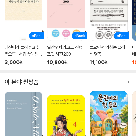
지식 체계를 활용하므로 음반의 두뇌를 맡는다. 뇌의 운동 체계를 가동시
키는 리듬은 음반의 엉덩이가 된다. 음악적 소리의 정체성을 구성하는 음
색은 음반의 얼굴이다.
실제 내가 좋아하는 곡을 떠올리며 그 노래의 어떤 매력이 나의 최적 지점
을 정확히 공략했는지를 분석해 ‘나만의 청취 프로필’을 만들면 더 즐겁고
풍성한 음악 생활을 즐길 수 있게 된다. 그뿐만 아니라 내가 가장 강력하게
당신에게 들려주고 싶
일산오빠의 코드 진행
들으면서 익히는 클래
나
반응하는 음악은 가장 ‘나다운’ 대목이 어느 지점인지 드러내 스스로를 더
은오후- 서랍속의 멜로
포켓 사전 200
식 명곡
배
잘 알게 된다고 저자는 강조한다. 이 책을 읽으며 ‘나만의 청취 프로필’을
디를 깨우다
3,000
10,800
11,100
1
원
원
원
완성해보자. 여러분의 플레이리스트를 새로 고치고, 좋아하는 아티스트와
의 관계를 더욱 깊게 만들고, 음악을 듣는 방식을 변화시켜줄 것이다.
이 분야 신상품
유명 뮤지션들의 풍성한 비하인드 스토리
그리고 베일에 싸여 있던 음반 프로듀서의 세계까지
이 책을 읽는 또 다른 즐거움은 바로 다양한 아티스트들의 이야기를 들을
수 있다는 점이다. 음반 업계에서 또 음반 프로듀싱을 가르치는 대학에서
오랜 시간을 보낸 저자이기에 그녀의 경험이 글 곳곳에서 묻어난다. 프린
스, 마일스 데이비스, 베어네이키드 레이디스, 게기 타, 등 여러 뮤지션들