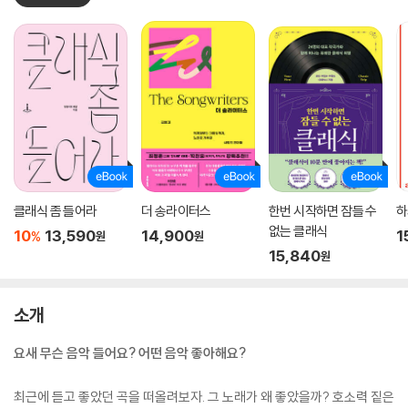
클래식 좀 들어라
더 송라이터스
한번 시작하면 잠들 수
하
없는 클래식
10
13,590
14,900
1
%
원
원
15,840
원
소개
요새 무슨 음악 들어요? 어떤 음악 좋아해요?
최근에 듣고 좋았던 곡을 떠올려보자. 그 노래가 왜 좋았을까? 호소력 짙은