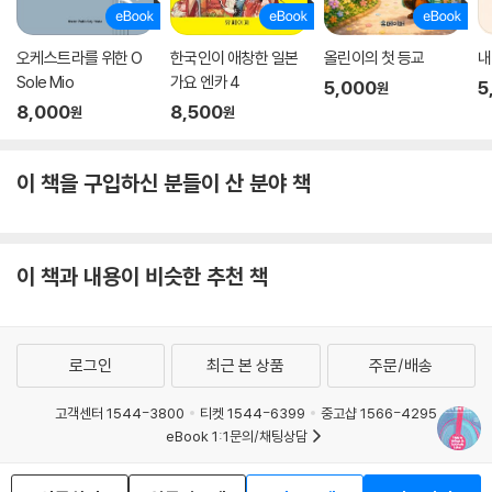
과의 일화는 물론, 프랭크 시나트라, 조니 캐시, 마빈 게이, 슬라이 앤 더 패
밀리 스톤, 카녜이 웨스트, 두아 리파, 라나 델 레이, 빌리 아일리시 등 다양
오케스트라를 위한 O
한국인이 애창한 일본
올린이의 첫 등교
내
한 뮤지션들의 곡을 내부자의 귀로 조명해 음반을 분석하고 비하인드 스토
Sole Mio
가요 엔카 4
5,000
5
원
리까지 덧붙여 읽는 재미를 더한다.
8,000
8,500
원
원
‘노래’를 ‘음반’으로 바꾸는 일을 하는 프로듀서는 다른 이들의 ‘청취 프로
필’을 가장 깊게 탐구하고 고려해야 하는 사람 중 한 명이기도 하다. 다룰
이 책을 구입하신 분들이 산 분야 책
줄 아는 악기가 전혀 없는 저자는 스스로를 뮤지션이 아닌 ‘청자’라고 규정
짓는다. 음악을 듣는 것은 음악을 연주하는 것과는 다른 능력이다. 뮤지션
이 소리를 듣는 방식(분석적 청취)과 프로듀서가 소리를 듣는 방식(종합
이 책과 내용이 비슷한 추천 책
적 청취)은 다르며, 또한 달라야 한다. 프로듀서는 “음반을 구입하는 대다
수인 평범한 대중의 관심을 끌도록” 음악을 듣는 법을 훈련한다. 이 책에서
는 특별히 한 챕터를 할애하여 실제 음반이 어떻게 만들어지는지, 그 과정
에서 프로듀서의 역할이 무엇인지, 프로듀서의 능력이 어떻게 발휘되는지
로그인
최근 본 상품
주문/배송
를 구체적으로 소개해 직업으로서의 프로듀서의 세계를 엿볼 수 있다.
고객센터 1544-3800
티켓 1544-6399
중고샵 1566-4295
내가 사랑하는, 사랑했던 음악을 다시 나의 삶 속으로
eBook 1:1문의/채팅상담
예스이십사(주) 사업자 정보
혼자서 또는 친구과 함께 방에 모여 집중해 음악을 듣던 능동적 청취의 시