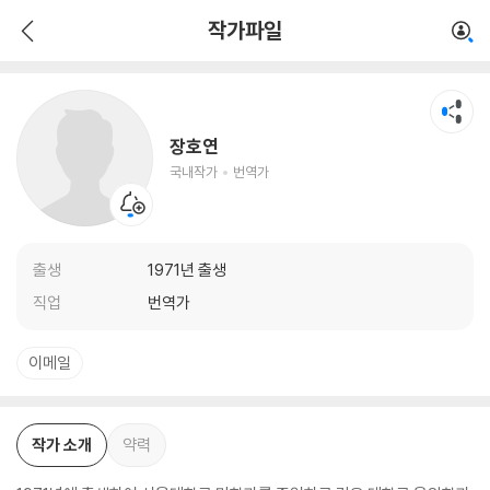
장호연
작가파일
국내작가
번역가
장호연
국내작가
번역가
출생
1971년 출생
직업
번역가
이메일
작가 소개
약력