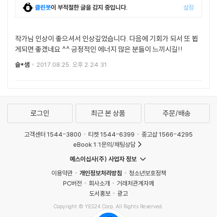
클린봇
이 부적절한 글을 감지 중입니다.
설정
작가님 인상이 좋으셔서 인상깊었습니다. 다음에 기회가 되서 또 뵙
게되면 좋겠네요 ^^ 긍정적인 에너지 많은 분들이 느끼시길!!
슬*샘
2017.08.25. 오후 2:24:31
로그인
최근 본 상품
주문/배송
고객센터 1544-3800
티켓 1544-6399
중고샵 1566-4295
eBook 1:1문의/채팅상담
예스이십사(주) 사업자 정보
이용약관
개인정보처리방침
청소년보호정책
PC버전
회사소개
거래처관계자께
도서홍보
광고
Copyright © YES24 Corp. All Rights Reserved.
MATOM12