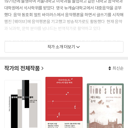
1971년에 출생하여 서울대학교 미학과를 졸업하고 같은 대학교 음악학과
대학원에서 석사학위를 받았다. 영국 뉴캐슬대학교에서 대중음악을 공부
했다. 음악 동호회 얼트 바이러스에서 음악평론을 하면서 글쓰기를 시작해
웹진 [웨이브]에 음악평론을 기고했고 방송작가로도 활동했다. 현재 음악
과 뇌과학, 문학 분야를 넘나드는 번역작가로 활약하고 있다.
지은 책으로 『얼트 문화와 록 음악 2』(공저), 『오프 더 레코드, 인디 록 파
작가 소개 더보기
일』(공저) 등이 있고, 옮긴 책으로 『뇌의 왈츠』, 『뮤지코필리아』, 『인문학
에게 뇌과학을 말하다』, 『낯선 땅 이방인』, 『말년의 양식에 관하여』, 『에릭
클랩튼』, 『레드 제플린』, 『거금 100만 달러』, 『라스베이거스의 공포와 혐
작가의 전체작품
최신순
오』,『과학으로 풀어보는 음악의 비밀』, 『긍정의 뇌』, 『지금까지 알고 있던
내 모습이 모두 가짜라면』, 『자연의 노래를 들어라』, 『클래식의 발견』 『이
레슨이 끝나지 않기를』 『스스로 치유하는 뇌』 『소리의 마음들』『슈베르트
의 겨울 나그네』 『하워드 구달의 다시 쓰는 음악 이야기』 『고전적 양식』
『쇼스타코비치』 등이 있다.