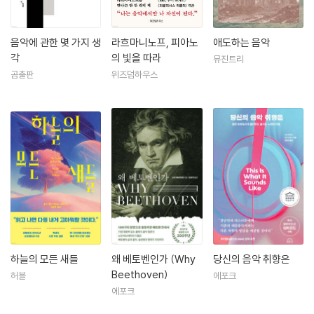
음악에 관한 몇 가지 생
라흐마니노프, 피아노
애도하는 음악
각
의 빛을 따라
뮤진트리
곰출판
위즈덤하우스
하늘의 모든 새들
왜 베토벤인가 (Why
당신의 음악 취향은
Beethoven)
허블
에포크
에포크