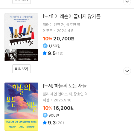
이 레슨이 끝나지 않기를
[도서]
제러미 덴크
저
장호연
역
에포크
2024.4.5.
10
20,700
%
원
1,150원
9.5
(
13
)
미리보기
하늘의 모든 새들
[도서]
찰리 제인 앤더스
저
장호연
역
허블
2025.9.10.
10
16,200
%
원
900원
9.3
(
20
)