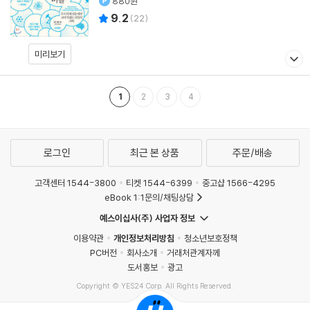
880원
9.2
(
22
)
미리보기
1
2
3
4
로그인
최근 본 상품
주문/배송
고객센터 1544-3800
티켓 1544-6399
중고샵 1566-4295
eBook 1:1문의/채팅상담
예스이십사(주) 사업자 정보
이용약관
개인정보처리방침
청소년보호정책
PC버전
회사소개
거래처관계자께
도서홍보
광고
Copyright © YES24 Corp. All Rights Reserved.
MATOM5