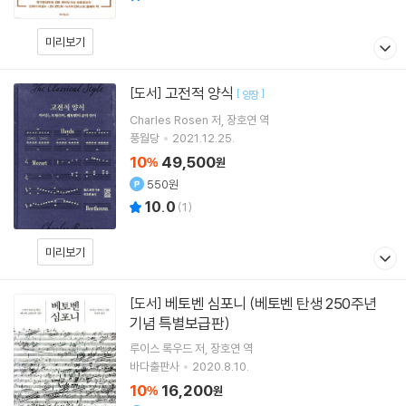
미리보기
고전적 양식
[도서]
[
]
양장
Charles Rosen
저
장호연
역
풍월당
2021.12.25.
10
49,500
%
원
550원
10.0
(
1
)
미리보기
베토벤 심포니 (베토벤 탄생 250주년
[도서]
기념 특별보급판)
루이스 록우드
저
장호연
역
바다출판사
2020.8.10.
10
16,200
%
원