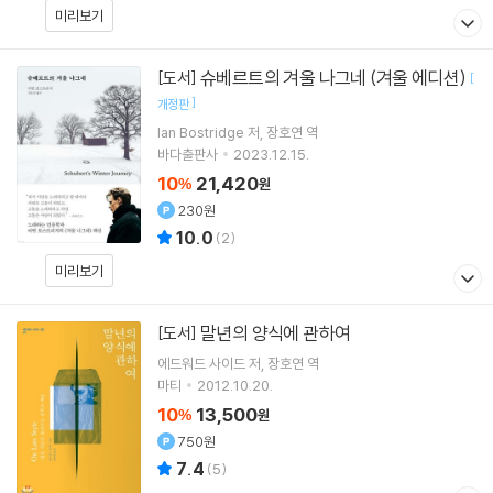
미리보기
슈베르트의 겨울 나그네 (겨울 에디션)
[도서]
[
]
개정판
Ian Bostridge
저
장호연
역
바다출판사
2023.12.15.
10
21,420
%
원
230원
10.0
(
2
)
미리보기
말년의 양식에 관하여
[도서]
에드워드 사이드
저
장호연
역
마티
2012.10.20.
10
13,500
%
원
750원
7.4
(
5
)