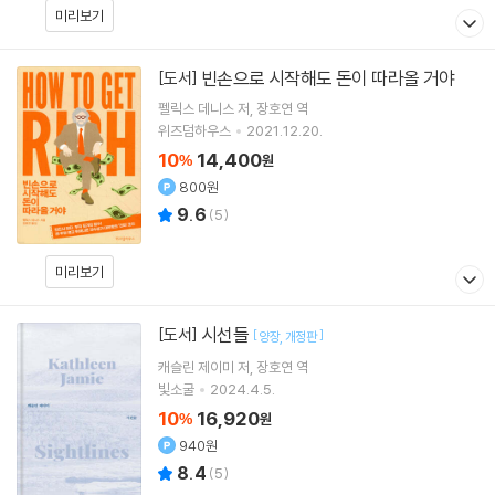
미리보기
빈손으로 시작해도 돈이 따라올 거야
[도서]
펠릭스 데니스
저
장호연
역
위즈덤하우스
2021.12.20.
10
14,400
%
원
800원
9.6
(
5
)
미리보기
시선들
[도서]
[
]
양장
개정판
캐슬린 제이미
저
장호연
역
빛소굴
2024.4.5.
10
16,920
%
원
940원
8.4
(
5
)