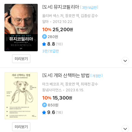
뮤지코필리아
[도서]
[
]
3판/보급판
올리버 색스
저
장호연
역
김종성
감수
알마
2012.10.22.
10
25,200
%
원
280원
8.8
(
10
)
3판/보급판
미리보기
개와 산책하는 방법
[도서]
[
]
개정판
마크 베코프
저
장호연
역
최재천
감수
동녘사이언스
2023.6.15.
10
15,300
%
원
850원
9.6
(
16
)
미리보기