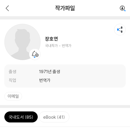
작가파일
장호연
국내작가
번역가
출생
1971년 출생
직업
번역가
이메일
국내도서 (85)
eBook (41)