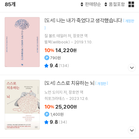
85개
판매량순
품절포함
나는 내가 죽었다고 생각했습니다
[도서]
[
개정판
]
질 볼트 테일러
저
장호연
역
윌북(willbook)
2019.1.10.
10
14,220
%
원
790원
9.4
(
134
)
스스로 치유하는 뇌
[도서]
[
]
개정판
노먼 도이지
저
장호연
역
히포크라테스
2023.12.6.
10
25,200
%
원
1,400원
9.8
(
34
)