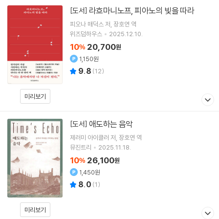
라흐마니노프, 피아노의 빛을 따라
[도서]
피오나 매덕스
저
장호연
역
위즈덤하우스
2025.12.10.
10
20,700
%
원
1,150원
9.8
(
12
)
미리보기
애도하는 음악
[도서]
제러미 아이클러
저
장호연
역
뮤진트리
2025.11.18.
10
26,100
%
원
1,450원
8.0
(
1
)
미리보기