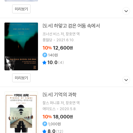
미리보기
하얗고 검은 어둠 속에서
[도서]
조너선 비스
저
장호연
역
풍월당
2021.6.10.
10
12,600
%
원
140원
10.0
(
4
)
미리보기
기억의 과학
[도서]
찰스 퍼니휴
저
장호연
역
에이도스
2020.5.8.
10
18,000
%
원
1,000원
8.0
(
12
)