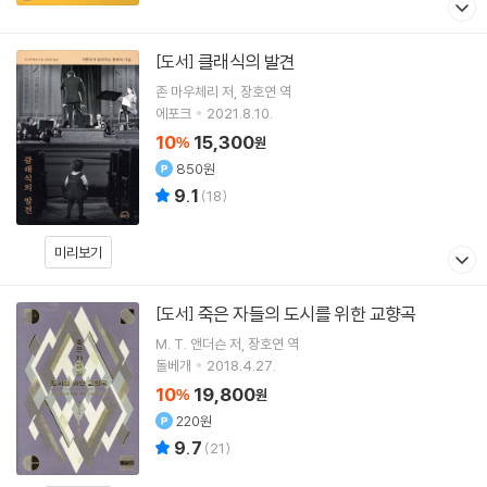
클래식의 발견
[도서]
존 마우체리
저
장호연
역
에포크
2021.8.10.
10
15,300
%
원
850원
9.1
(
18
)
미리보기
죽은 자들의 도시를 위한 교향곡
[도서]
M. T. 앤더슨
저
장호연
역
돌베개
2018.4.27.
10
19,800
%
원
220원
9.7
(
21
)