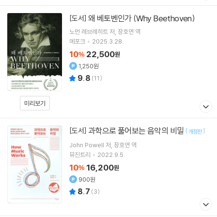
왜 베토벤인가 (Why Beethoven)
[도서]
노먼 레브레히트
저
장호연
역
에포크
2025.3.28.
10
22,500
%
원
1,250원
9.8
(
11
)
미리보기
과학으로 풀어보는 음악의 비밀
[도서]
[
]
개정판
John Powell
저
장호연
역
뮤진트리
2022.9.5.
10
16,200
%
원
900원
8.7
(
3
)