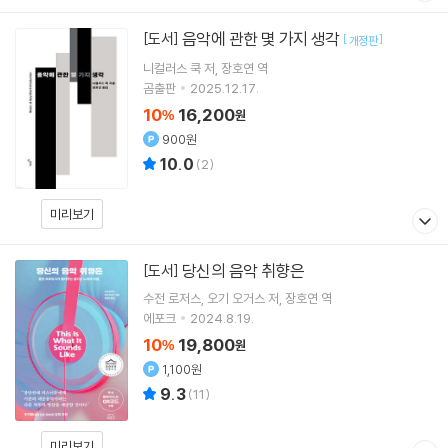
음악에 관한 몇 가지 생각
[도서]
[
]
개정판
니컬러스 쿡
저
장호연
역
곰출판
2025.12.17.
10
16,200
%
원
900원
10.0
(
2
)
미리보기
당신의 음악 취향은
[도서]
수전 로저스
오기 오거스
저
장호연
역
에포크
2024.8.19.
10
19,800
%
원
1,100원
9.3
(
11
)
미리보기