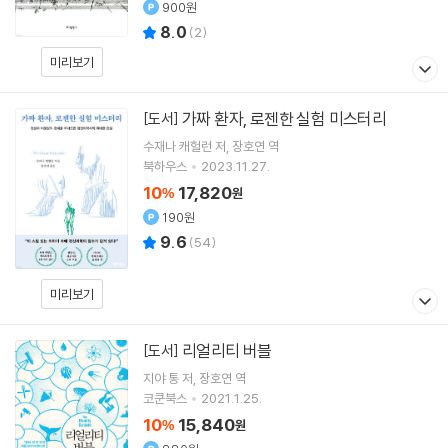
900원
8.0
(
2
)
미리보기
가짜 환자, 로젠한 실험 미스터리
[도서]
수재나 캐헐런
저
장호연
역
북하우스
2023.11.27.
10
17,820
%
원
190원
9.6
(
54
)
미리보기
리얼리티 버블
[도서]
지야 통
저
장호연
역
코쿤북스
2021.1.25.
10
15,840
%
원