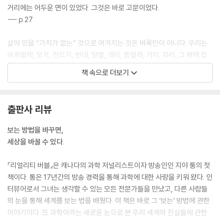
거리에는 어두운 면이 있었다. 그것은 바로 고문이었다.
--- p.27
살아 있을 “가치가 없는” 것으로 여겨지는 것은 벼룩만이 아니다. 우리는
바퀴벌레, 모기, 진드기, 빈대, 말벌, 개미, 좀벌레, 거미, 파리, 그 밖에 집
근처에서 귀찮게 어슬렁거리는 많은 동물들도 똑같은 태도로 대한다. 우리
책 속으로 더보기
는 어떤 동물이 살아야 하고 어떤 동물이 죽어야 하는지 결정한다.
--- p.34
출판사 리뷰
우리는 산소가 주로 나무들이 호흡으로 내뿜는 물질이라고 배웠지만, 실제
로는 산소의 28퍼센트만이 우림 지대에서 나온다. 대다수 산소는 바다에
보는 방법을 바꾸면,
서 식물성 플랑크톤과 해조류가 만든다.
세상을 바꿀 수 있다.
--- p.31
『리얼리티 버블』은 캐나다의 과학 저널리스트이자 방송인인 지야 통의 첫
우리는 보통 우리의 몸이 외재적 세계와 뚜렷하게 구별된다고 생각하지만,
책이다. 통은 17년간의 방송 경력을 통해 과학에 대한 사랑을 키워 왔다. 인
현대 과학은 ‘저기 바깥’이 존재하지 않는다고 말한다. 여러분의 몸이 끝나
터뷰어로서 그녀는 생각할 수 있는 모든 전문가들을 만났고, 다른 사람들
고 세계가 시작하는 지점은 존재하지 않는다.
의 눈을 통해 세계를 보는 법을 배웠다. 이 책은 바로 그 ‘보는’ 방법에 관한
--- p.69
이야기이다. 또 과학이라는 새로운 눈으로 본 우리 세계의 진실들에 관한