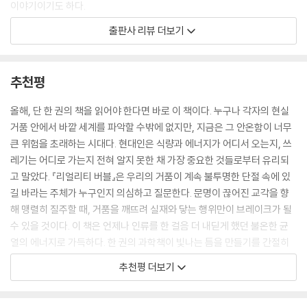
이야기이기도 하다.
우리는 우리가 마시는 물이 신선하다고 생각하고 싶겠지만 과학자들은 물
출판사 리뷰 더보기
이 태양보다 오래되었다고 믿는다. 그러니 여러분이 다음에 물을 마신다면
통은 우리가 ‘거품 속에서 현실을 대한다’고 지적한다. 보이지 않는 것들과
그것이 한때는 구름이었고 빙산이었고 파도였음을, 해저 협곡을 따라 굽이
보기 싫은 것들을 무시하고, 거품 속 안온한 현실을 즐긴다는 것이다. 문제
쳤음을 생각하자.
는 거품이 언젠가는 터진다는 것이고, 그러면 우리의 현실도 산산이 무너
추천평
--- p.81
질 것이라는 사실이다.
올해, 단 한 권의 책을 읽어야 한다면 바로 이 책이다. 누구나 각자의 현실
우리는 어디서 끝나고 어디서 시작할까? 어릴 때는 대답이 간단해 보인다.
통은 보이지 않는 현실의 추세들을 과학이라는 렌즈를 통해 가시적인 것으
거품 안에서 바깥 세계를 파악할 수밖에 없지만, 지금은 그 안온함이 너무
나는 ‘나’이고 그 밖의 모든 것은 별개의 것이다. 이것은 아주 어릴 때부터
로 변환시킨다. 수많은 흥미로운 과학적 사례들을 통해, 거품을 걷고 현실
큰 위험을 초래하는 시대다. 현대인은 식량과 에너지가 어디서 오는지, 쓰
대부분의 사람들에게 상식이지만, 자연적인 맹점이다.
을 직시할 때 어떤 일이 일어나는지 보여준다. 이 책은 정세랑 작가가 추천
레기는 어디로 가는지 전혀 알지 못한 채 가장 중요한 것들로부터 유리되
--- p.91
사에 쓴 것처럼, “불온한 균열의 에너지로 가득하다.” 거품을 깨트려 새로
고 말았다. 『리얼리티 버블』은 우리의 거품이 계속 불투명한 단절 속에 있
운 현실을 열어젖힐 혁명적 생각들로 말이다.
길 바라는 주체가 누구인지 의심하고 질문한다. 문명이 끊어진 교각을 향
우리는 이제 물고기, 새, 거북, 포유류, 곤충, 심지어 박테리아도 자기장을
해 맹렬히 질주할 때, 거품을 깨뜨려 실재와 닿는 행위만이 브레이크가 될
감지할 수 있다는 것을 안다. 만약 우리도 똑같은 것을 할 수 있다면 우리가
우리를 둘러싼 세계
수 있을 것이다. 이 책은 언제나 인류를 한 걸음 더 내딛게 했던 불온한 균
생각하는 방식이 어떻게 바뀔까? 그리고 그렇게 되면 우리는 더 ‘똑똑한’
열의 에너지로 가득하다. 한 권의 과학책이 빛나는 틈을 만들기를 간절히
존재가 될까?
책은 크게 3부로 이루어져 있다. 우리의 생물학적 맹점(1부), 사회적 맹점
바란다.
--- p.100
추천평 더보기
(2부), 세대적으로 전승된 맹점(3부)을 소개한다. 그중 1부는 우리가 우리
- 정세랑 (소설가)
를 둘러싼 세계를 대할 때 생물학적 한계 때문에 보지 못하는 것들을 다룬
바다표범과 돌고래는 우리의 수신호를 이해하고, 개와 코끼리는 우리의 말
다.