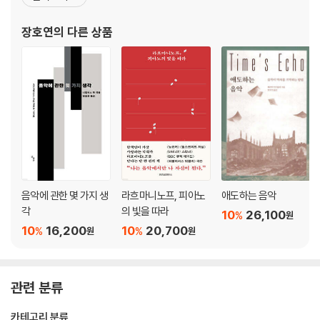
레코드, 인디 록 파일』(공저) 등이 있고, 옮긴 책으로 『뇌의 왈츠』,
『뮤지코필리아』, 『인문학에게 뇌과학을 말하다』, 『낯선 땅 이방인』,
장호연
의 다른 상품
『말년의 양식에 관하여』, 『에릭
음악에 관한 몇 가지 생
라흐마니노프, 피아노
애도하는 음악
각
의 빛을 따라
10
26,100
%
원
10
16,200
10
20,700
%
%
원
원
관련 분류
카테고리 분류