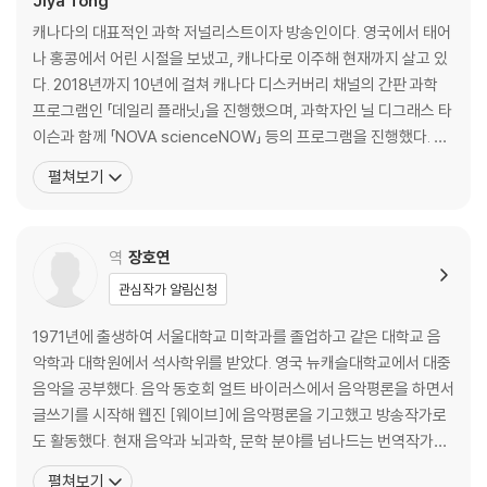
Jiya Tong
감사의 말
캐나다의 대표적인 과학 저널리스트이자 방송인이다. 영국에서 태어
찾아보기
나 홍콩에서 어린 시절을 보냈고, 캐나다로 이주해 현재까지 살고 있
다. 2018년까지 10년에 걸쳐 캐나다 디스커버리 채널의 간판 과학
프로그램인 「데일리 플래닛」을 진행했으며, 과학자인 닐 디그래스 타
이슨과 함께 「NOVA scienceNOW」 등의 프로그램을 진행했다. 현
재는 세계 자연 기금(WWF) 캐나다 부의장이자, 왕립 캐나다 지리학
펼쳐보기
회 회원으로 활동한다. 통은 저널리스트이자 리포터로서 17년간의
경력을 통해 과학에 대한 사랑을 키워 왔다. 인터뷰어로서 그녀는 상
상할 수 있는 모든 전문가들을 만났고, 다른
역
장호연
관심작가 알림신청
1971년에 출생하여 서울대학교 미학과를 졸업하고 같은 대학교 음
악학과 대학원에서 석사학위를 받았다. 영국 뉴캐슬대학교에서 대중
음악을 공부했다. 음악 동호회 얼트 바이러스에서 음악평론을 하면서
글쓰기를 시작해 웹진 [웨이브]에 음악평론을 기고했고 방송작가로
도 활동했다. 현재 음악과 뇌과학, 문학 분야를 넘나드는 번역작가로
활약하고 있다. 지은 책으로 『얼트 문화와 록 음악 2』(공저), 『오프 더
펼쳐보기