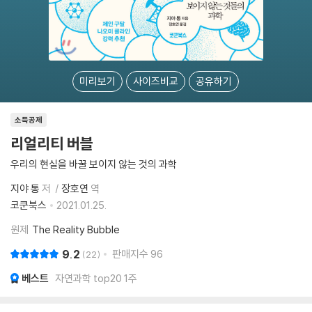
미리보기
사이즈비교
공유하기
소득공제
리얼리티 버블
우리의 현실을 바꿀 보이지 않는 것의 과학
지야 통
저
장호연
역
코쿤북스
2021.01.25.
원제
The Reality Bubble
9.2
판매지수
96
22
베스트
자연과학 top20 1주