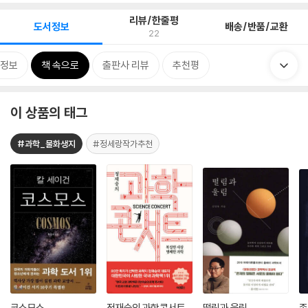
리뷰/한줄평
도서정보
배송/반품/교환
22
정보
책 속으로
출판사 리뷰
추천평
이 상품의 태그
#과학_물화생지
#정세랑작가추천
코스모스
정재승의 과학콘서트
떨림과 울림
종