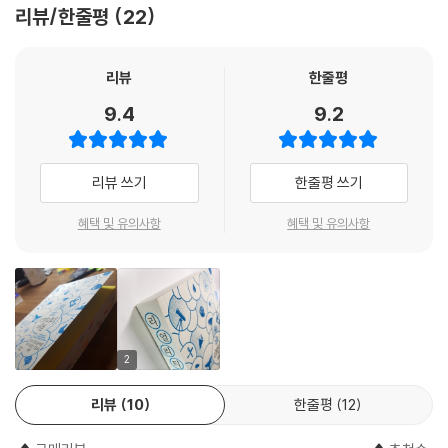
소리를 이해하고, 오랑우탄은 심지어 아이패드를 사용하여 우리와 소통할
지야 통은 중요하고도 흥미로운 과학적 여정으로 독자들을 안내한다. 매일
리뷰/한줄평
22
수도 있다. 하지만 우리는 다른 동물들의 언어에 대해 무엇을 알고 있을까?
매일의 삶에서 우리가 자연 세계와 소통하는 숨은 방식들을 보여줌으로써
먼저 우리가 잘 보지 못하는 하나는 ‘규모’이다. 우리는 극단적인 것을 잘
--- p.120
말이다. 과학이라는 새로운 눈을 통해, 이 특별한 행성과 우리가 맺은 관계
보지 못한다. 너무 큰 것도 너무 작은 것도 우리 시야에는 잘 포착되지 않는
리뷰
한줄평
를 변화시킬 방법을 알려준다.
다. 우주는 너무 거대해서 가늠하기 어렵고, 작디 작은 생명들은 보이지 않
우리의 맨눈과 상식은 우리가 우주의 중심이고, 주위의 세상과 따로 떨어
9.4
9.2
으므로 아예 없는 것처럼 취급한다. 특히 우리는 우리 가까이에 있는 수많
- 제인 구달 (동물학자)
진 별개의 존재이고, 다른 모든 생명체보다 우월하다고 믿도록 한다. 그러
은 생명들을 보지 못한다. 그들이 왜 존재하는지 알지 못한다. 그래서 사람
나 과학이라는 교정용 렌즈로 보면 이런 세 가지 가정 모두 뒤엎어질 수 있
벼룩처럼 인간에게 쓸모 없는 작은 생명들은 박멸의 대상이 되었다. 이보
점증하는 위기의 시대에, 이 책을 채운 호기심들은 우리의 생존에 필수적
다.
리뷰 쓰기
한줄평 쓰기
다 더 작은 미생물과 박테리아도 비슷한 취급을 받는다. 그런데 이 책이 잘
인 것들이 되었다. 지야 통의 안내에 따라, 우리는 그 호기심을 풀기 위한
--- p.128
보여주듯이, 사실은 이 작은 생명들이 우리가 살아가는 환경을 가꾸는 주
노력 역시 즐거울 수 있다는 걸 배운다. 우리가 놓치고 있는 모든 것들에 대
혜택 및 유의사항
혜택 및 유의사항
역들이다. 다름 아닌 이들이 우리가 호흡하는 공기를 만들고 먹는 식량을
한 다채롭기 그지없는 안내서다.
고기가 어디에서 오는가 하는 문제의 경우, 이런 의도적 눈감기는 지구의
키운다. 우리의 면역 체계와 생명 활동 전반을 책임지는 것도 이들이다. 그
- 나오미 클라인 (저술가)
모습을 이미 몰라보게 바꿔버린 소름끼치고 오싹하고 거대한 죽음의 행렬
러니까 우리는 우리 삶을 지탱하는 가장 기초적인 현실에 대해 전혀 보지
을 보지 못하도록 우리의 눈을 가린다.
못하는 것이다. 그래서 우리는 지금껏 우리 자신을 박멸하기 위해 골몰해
--- p.143
이 책은 인류의 역사인 동시에, 은근하면서도 매우 효과적인 각성의 요청
왔는지 모른다.
이다.
2
황소와 달리 낙농업계의 목줄인 우유를 실제로 생산하는 암소가 대중의 주
우리는 우리가 돌맹이나 물고기를 이루는 것과 동일한 원소로 만들어졌다
- [가디언]
목을 전혀 받지 못한다. 그들은 눈에 보이지 않는 존재다. 매일 120잔 분량
는 것을 자주 잊는다. 우리가 화석연료를 때고 원자폭탄을 터트릴 때 공기
리뷰
10
한줄평
12
의 우유를 평생 생산하고 나면 가치가 다한 것으로 여겨져서, 도축장으로
중으로 흩어진 것들이 다시 우리 몸으로 돌아온다는 것을 보지 못한다. 이
이 책은 우리로 하여금 과학을 통해 우리의 물리적이고 심리적인 장벽 너
끌려가 분쇄되어 개 먹이나 햄버거용 고기로 팔린다.