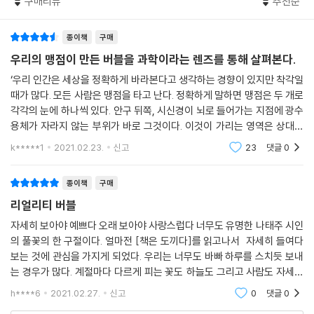
것이 우리의 두 번째 맹점이다. 과학은 우리가 입자 수준에서 어떻게 경계
구매리뷰
추천순
머를 ‘보고’, 그 여파를 확인하게 한다. 우리가 이 행성에 가하고 있는 일들
--- p.151
없이 세계와 연결되어 있는지 보여준다. 이것을 알 때, 우리는 자기 중심적
에 관심이 있는 사람이라면 누구든 읽어야 할 책이다.
일 수 없다. “내가 끝나고 세계가 시작되는 지점은 존재하지 않기” 때문이
종이책
구매
- 데이비드 스즈키 (저술가)
말, 양, 염소, 그리고 반려동물을 포함시키면 지구 생물량의 65퍼센트가
다. 통이 말하는 것처럼, 우리는 죽은 별이고, 배기가스이며, 밭에 뿌려진
우리의 맹점이 만든 버블을 과학이라는 렌즈를 통해 살펴본다.
가축이고, 32퍼센트가 인간이며, 야생에서 살아가는 동물들은 기껏해야
비료이다.
3퍼센트만을 차지한다.
이 책은 마치 운석처럼 당신의 선입견을 날려버릴 것이다. 영화 「매트릭스」
‘우리 인간은 세상을 정확하게 바라본다고 생각하는 경향이 있지만 착각일
--- p.155
때가 많다. 모든 사람은 맹점을 타고 난다. 정확하게 말하면 맹점은 두 개로
에서 빨간 약을 먹은 네오가 그랬듯이 말이다.
우리의 세 번째 맹점은 동물을 볼 때 드러난다. 우리는 우리가 다른 동물보
각각의 눈에 하나씩 있다. 안구 뒤쪽, 시신경이 뇌로 들어가는 지점에 광수
- 로완 후퍼 (『뉴사이언티스트』)
다 우월하다고, 뭔가 근본적으로 다르다고 믿는다. 물론 우리는 다르다. 시
용체가 자라지 않는 부위가 바로 그것이다. 이것이 가리는 영역은 상대적
우리가 휴대폰을 충전할 때 사용하는 전기는 “만든 지 1분이 채 안 된 새것
각이라는 측면에서 보면 동물은 인간보다 오히려 우월하다. 그들은 더 멀
으로 크지만, 대부분의 사람들은 결코 알아차리지 못한다.’(14쪽) 사람의
이다. … 그러니까 여러분이 바로 지금 사용하는 전기는 1초 전에는 물방울
k*****1
2021.02.23.
신고
23
댓글
0
리 더 넓게 더 선명하게 본다. 가시광선 바깥을 보고, 초음파와 자기장을 감
이 책의 매 페이지에서 지야 통은 세계를 보는 선명한 렌즈를 제공한다. 그
눈에
이었다.
지한다. 그래서 비둘기는 우리보다 더 정확하게 종양을 판독하고, 물총고
것을 바로 지금부터 사용할 것을 유쾌한 방식으로 주장한다.
--- p.175
종이책
구매
기는 사람 얼굴을 구분할 수 있다(반대로 우리가 물총고기의 얼굴을 구분
- 애덤 로저스 (『와이어드』)
할 수 있을까?). 지능과 감정의 차원에서도 동물은 열등하지 않다. 통이 소
리얼리티 버블
정말로 공정한 세상이라면 석유 회사는 휘발유를 사용하는 우리에게 돈을
개하듯이, 그들은 석양을 감상할 줄 알고 스스로에 대해 질문을 던질 수도
자세히 보아야 예쁘다 오래 보아야 사랑스럽다 너무도 유명한 나태주 시인
우리에 관한 크고 작은 것들을 드러내기 위해 과학과 철학 그리고 역사를
주려 할 것이다. 휘발유는 원유를 정제하는 과정에서 나오는 유독한 부산
있다. 과학은 바다표범과 돌고래가 우리의 수신호를 이해하고, 개와 코끼
의 풀꽃의 한 구절이다. 얼마전 [책은 도끼다]를 읽고나서 자세히 들여다
조합했다.
물이기 때문이다. …석유 회사가 그것을 우리에게 시장성 있는 상품으로
리가 우리의 말소리를 이해하며, 오랑우탄은 심지어 아이패드를 사용하여
보는 것에 관심을 가지게 되었다. 우리는 너무도 바빠 하루를 스치듯 보내
내놓기 전까지는, 즉 우리에게 돈을 받고 파는 방법을 찾아내기 전까지는
- [Grist]
우리와 소통할 수 있다는 것을 가르쳐준다. 그들이 우리와 얼마나 비슷한
는 경우가 많다. 계절마다 다르게 피는 꽃도 하늘도 그리고 사람도 자세히
그냥 가까운 강에 내다 버렸다.
지 보지 않을 수 없게 만든다.
들여다 볼 여유가 없다. 우리 인간은 합리적이고 이성적이라 하지만 책을
h****6
2021.02.27.
신고
0
댓글
0
--- p.196
읽을수록
품위와 유머를 통해, 지야 통은 두 눈을 모두 뜰 때 마주할 수 있는 더 나는