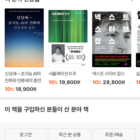
했다. 그로 인해 우리의 세계가 위험에 처했다. 그러므로 변화는 불가피해
세계 정보의 대다수, 누군가의 말로는 99.8퍼센트가 지난 2년 동안 만들
보인다. 거품 속 현실이 우리의 세계를 끝장내기 전에, 우리는 인류를 세상
어진 것이다. 한 연구에 따르면 디지털 우주는 2020년이면 44조 기가바
의 주인으로 만든 이 시스템을 스스로 파괴해야 할지 모른다. 이 책은 이 파
이트의 데이터를 담게 된다고 한다. 지구에 사는 한 사람당 최소한 5,200
괴의 최전선에 설 불온한 사상의 영웅들을 소집하기 위한 것이다.
기가바이트를 생산하는 셈이다.
--- p.355
철학자이자 경제학자인 데이비드 흄은 1741년에 유명한 말을 했다. “세상
에서 무엇보다 놀랍게 보이는 일은… 다수가 소수에 의해 너무도 쉽게 지
배된다는 것이다.” 실제로도 놀랍다.
신성세―초지능 AI의
시뮬레이션 우주
넥스트 스티브 잡스
실
--- p.365
진화와 인류세의 종언
10
19,800
10
28,800
1
%
%
원
원
10
18,900
%
원
이른바 ‘게이 레이더’는 91퍼센트의 정확도를 갖고 있어서 동성애자를 투
옥하거나 심지어 사형시킬 수도 있는 나라에서는 심각하게 남용될 수 있
다.
이 책을 구입하신 분들이 산 분야 책
--- p.371
이 모든 것의 배후에 이를 지휘하는 악당이 있다고 생각하면 잘못이다. 빅
로그인
최근 본 상품
주문/배송
브라더는 없다. 우리는 선을 지키고 흐트러지지 않도록 서로를 감시한다.