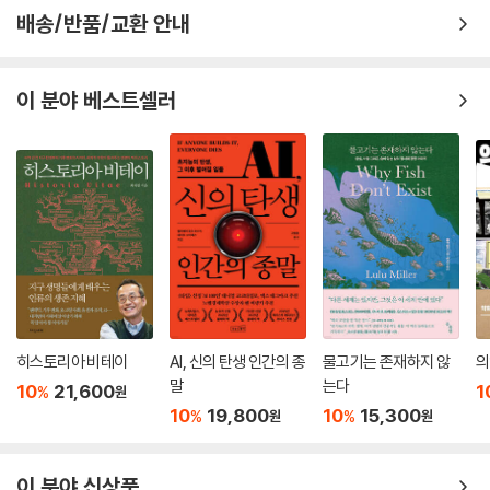
료로 인한 재앙의 아주 작은 ‘눈에 보이는’ 부분일 뿐인 셈이다.
전까지 달릴 수 있는 거리를 뜻한다.
배송/반품/교환 안내
--- p.300
우리를 통제하는 것들,
시스템 파괴하기!
1969년 7월 24일, 세관원 어니스트 무라이는 하와이의 통관항인 호놀룰
이 분야 베스트셀러
루에서 세 사람의 특별한 도착을 처리했다. 여행객들은 8일 동안 해외에
우리는 사실 우리 세계가 어딘가 잘못되고 있다는 것을 안다. 그럼에도 불
나가 있었는데 그것은 딱히 이례적인 일이 아니었다. 이례적인 것은 그들
구하고 우리를 거품 속에 그대로 머물게 만드는 것들이 책의 나머지 절반
의 출발지였다. 그들이 타고 온 비행기는 아폴로 11호였고, 세관 신고서의
을 채우고 있다. 우리는 대안이 없다고 믿으며 자랐다. 사회 체제가 이런 식
출발지를 적는 공간에는 그저 ‘달’이라고 말끔하게 타이핑되어 있었다.
으로만 작동한다고 들었다. 통은 그것이 우리의 맹목이라고 지적한다.
--- p.312
우리가 하루하루를 살아가는 사회 체제는 우리가 근대로부터 물려받은 것
공간이 공짜로 개방되고 “모든 인류의 공유물”인 곳이 여기 지구가 아니라
이다. 시간과 공간, 자본주의 시스템 같은 것들이 바로 그것이다. 우리는 이
저기 바깥이라는 것은 아이러니가 아닐 수 없다. 대부분의 사람들이 거주
시스템 안에서 태어나서 평생을 살아왔으므로 그것 없는 세상은 상상하기
하는 것은 고사하고 접근할 수조차 없는 곳이니 말이다.
어렵다. 통은 상당한 분량을 할애하여 이 시스템이 인공의 산물, 마음의 소
--- p.326
히스토리아 비테이
AI, 신의 탄생 인간의 종
물고기는 존재하지 않
의
산이라는 것을 깨닫게 한다. 그것이 어떻게 우리의 현실로 굳어졌는지 보
말
는다
10
21,600
1
%
원
여준다.
조지 오웰의 고향인 영국은 영예롭게도 유럽에서 1인당 감시 카메라가 가
10
19,800
10
15,300
%
%
원
원
장 많다. CCTV가 총 600만 대가 넘어서 열 명당 한 대꼴이다.
통이 보기에, 우리를 실재 세계로부터 유리시킨 주범이 바로 이 시스템이
--- p.346
다. 그것이 호모 사피엔스가 세상 전체를 소유한다는 그릇된 믿음을 창조
이 분야 신상품