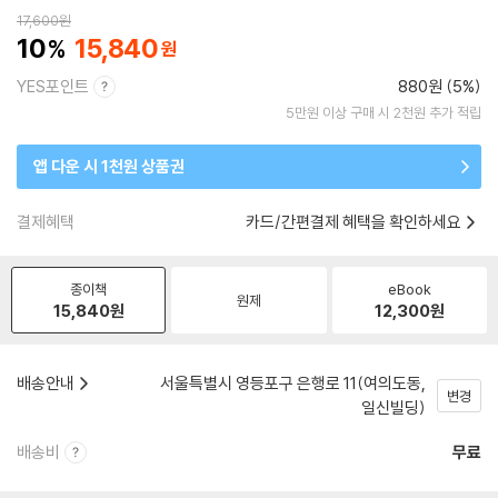
17,600
원
10
15,840
YES포인트
880원 (5%)
5만원 이상 구매 시 2천원 추가 적립
앱 다운 시 1천원 상품권
결제혜택
카드/간편결제 혜택을 확인하세요
종이책
eBook
원제
15,840
원
12,300
원
배송안내
서울특별시 영등포구 은행로 11(여의도동,
변경
일신빌딩)
배송비
무료