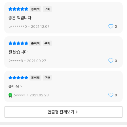
료에 의존한다. 우리가 친환경 전기 자동차에 충전하는 전기는 석유를 태
18세기가 되면 시간 엄수와 정확함은 훌륭한 시민의 미덕으로 칭송되었
종이책
구매
우리의 세계는 우리가 감지하는 대로 존재하지 않는다. 이 책에서 지야 통
워서 만든 것일 가능성이 높다. 통의 설명에 따르면, 우리는 화석연료가 정
고, 일터에서 나태하고 ‘시간에 인색한 것’은 가난하고 지저분한 사람들의
은 우리가 안다고 생각했던 현실의 수많은 낯선 측면들을 매력적으로 소개
좋은 책입니다
확히 무엇인지 모른다. 또 그것을 사용하는 것이 왜 문제인지도 잘 모른다.
특징으로 여겨졌다.
한다.
우리는 화석연료의 고갈을 걱정하지만, 사실 문제는 다른 데 있다. 그것을
e*******0
2021.12.07.
0
--- p.272
태움으로써 공기 중으로 풀려나오는 탄화수소가 훨씬 큰 문제라는 것이다.
- 데이비드 그린스푼 (행성 과학자)
우리가 매년 배출하는 이산화탄소 410억 톤을 눈으로 볼 수 있다면 에베
패션 디자이너이자 사회 운동가 오르솔라 드 캐스트로는 이런 말을 한다.
종이책
구매
레스트 산 41개를 쌓아 놓은 것과 맞먹을 것이다. 아쉽게도 우리가 이를 보
“중국에는 강물의 색을 보면 시즌에 ‘유행하는’ 색깔을 알 수 있다는 우스
잘 봤습니다
지 못하는 것이 기후 변화를 논할 때 가장 큰 장벽으로 작용한다.
갯소리가 있어요.” 그녀 뒤로 염료로 더럽혀진 강이 보인다. 강물은 푸른색
2*****8
2021.09.27.
0
이 아니라 마젠타(자홍색)이다.
쓰레기 재앙은 이제 우리 모두에게 어느 정도는 보이는 현실이 되었다. 그
--- p.289
러나 그마저도 실상을 반영하기엔 한참 부족한 것 같다. 단적으로 플라스
종이책
구매
틱 쓰레기를 보자. 20세기 초에 발명된 플라스틱은 지금껏 80억 톤가량이
1932년 4월 24일, 스스로를 ‘산보객’으로 칭한 젊은이들은 단순한 항의
만들어졌다. 그리고 이 가운데 60억 톤이 쓰레기로 버려졌다. 플라스틱 생
좋아요~
행동에 나서기로 결심했다. 오늘날 그들의 행동을 보고 ‘반항적’이라고 여
산은 해마다 늘고 있으며, 앞으로 10년 동안 40퍼센트 가까이 더 늘 전망
p****1
2021.02.28.
0
길 사람은 거의 없을 것이다. 그들이 하려고 했던 것은 등산이었다.
이다. 매년 500만 톤에서 1,300만 톤에 이르는 플라스틱이 바다에 버려지
--- p.296
고 있는데, 2050년이 되면 바다에 물고기보다 플라스틱이 더 많을 것으로
한줄평 전체보기
추정된다. 그런데 플라스틱은 우리가 사용하는 석유의 극히 일부분(약
핀란드에 사는 사미족에게는 대단히 특별한 측정 단위가 있다. ‘포론쿠세
5%)으로 만든 것이다. 그러니까 플라스틱 쓰레기는 우리가 직면한 화석연
마?poronkusema’라고 하는 단위로, 순록이 걸음을 멈추고 오줌을 누기