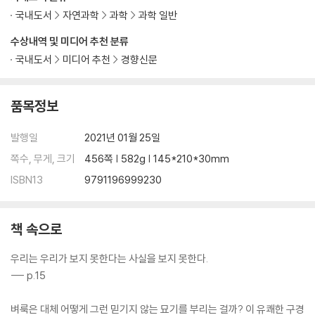
국내도서
자연과학
과학
과학 일반
수상내역 및 미디어 추천 분류
국내도서
미디어 추천
경향신문
품목정보
발행일
2021년 01월 25일
쪽수, 무게, 크기
456쪽 | 582g | 145*210*30mm
ISBN13
9791196999230
책 속으로
우리는 우리가 보지 못한다는 사실을 보지 못한다.
--- p.15
벼룩은 대체 어떻게 그런 믿기지 않는 묘기를 부리는 걸까? 이 유쾌한 구경