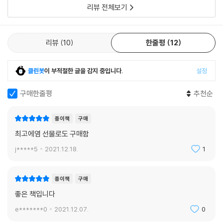
우리 삶을 떠받치는 것들
미래로 우리를 안내한다.
리뷰 전체보기
오늘날 우리의 먹이 사슬에 있는 질소의 절반은 합성된 것이므로 여러분의
- 애널리 뉴위츠 (과학 저술가)
DNA에 있는 질소의 절반 또한 하버-보슈 공장에서 만들어졌다.
우리는 우리의 생존에 필수적인 식량과 에너지가 어디에서 오는지, 쓰레기
--- p.227
가 어디로 가는지 보지 못한다. 이것이 우리의 또 다른 맹점들이다.
리뷰
10
한줄평
12
대담하고, 독창적이며 감동적인 이 책은 재미있기까지 하다. 우리가 우리
의 우주와 그 안에 있는 우리의 공간를 보는 방식을 바꾸기 위해, 지야 통은
우리가 이산화탄소 410억 톤을 눈으로 볼 수 있다면 에베레스트 산 41개
닭은 왜 존재할까? 돼지와 소와 염소는? 우리는 지금껏 그들이 오로지 우
지식의 우주를 헤쳐나간다.
를 쌓아 놓은 것과 맞먹을 것이다. 아쉽게도 우리가 이를 보지 못하는 것이
클린봇
이 부적절한 글을 감지 중입니다.
설정
리의 식량이 되기 위해 존재한다고 생각해왔다. 그러나 통이 앞서 보여줬
기후 변화를 논할 때 가장 큰 장벽으로 작용한다.
- 엘란 마스타이 (소설가)
듯이, 동물은 지능도 감정도 없는 고깃덩이가 아니다. 과학은 이제 생명윤
구매한줄평
추천순
--- p.236
리와 동물복지의 관점을 뒷받침하는 가장 강력한 근거가 된다. 육식 위주
이 책은 내가 갖고 있는지도 몰랐던 눈을 뜨게 한다. 그로써 그 모든 존재론
의 식량 생산이 문제인 이유는 많다. 그중 하나는 우리가 먹을 가축을 먹이
우리가 지금까지 만든 플라스틱은 80억 톤이 넘는다. 이 가운데 60억 톤
종이책
구매
적 질문의 답을 찾도록 애쓰게 만든다.
기 위해 너무 많은 식량을 허비한다는 점이다. 경작지 부족은 이미 오래된
이 쓰레기로 버려졌다.
최고에염 선물로도 구매함
문제이고, 사료를 대느라 해양 자원마저 고갈되고 있다. 현재 75억 명에
- 데렉 미드 (『VICE』)
--- p.238
달하는 세계 인구는 매년 1.2퍼센트씩 늘어나는 중이다. 가축의 증가율은
j*****5
2021.12.18.
1
그보다 두 배 높은 2.4퍼센트다. 세기 중반에 인구가 100억 명에 이르면
인류는 근시안적인 위협만을 감지하도록 설계되었다. 그러나 우리의 사회
우리는 선조들이 살았던 과거가 혹독했다는 말을 자주 하지만, 식량 마련
우리는 1억 2천만 톤의 인간을 추가로 먹여 살려야 할 뿐 아니라, 4억만 톤
는 우리에게 직접적으로 와닿지 않는 것들을 감지하는 법을 배우는 일에
을 위해 성인 수렵 채집인이 일한 시간은 평균적으로 하루 세 시간에서 다
종이책
구매
의 가축까지도 추가로 부양해야 한다. 이는 어떻게 봐도 지속 가능한 체계
의존하고 있다. 이 책에서 지야 통은 이러한 불합치가 일으키는 격렬한 충
섯 시간, 일주일에 스무 시간 남짓이었음을 기억할 필요가 있다. 물질적으
좋은 책입니다
가 아니다.
돌을 보여준다.
로는 빈곤했을 수 있지만 시간적으로 넉넉했다.
e*******0
2021.12.07.
0
--- p.268
- 제이컵 와드 (저널리스트)
친환경 에너지 시대가 도래했다지만, 에너지의 절대 다수는 여전히 화석연