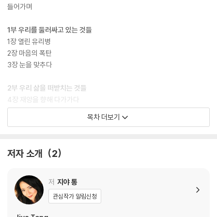
들어가며
1부 우리를 둘러싸고 있는 것들
1장 열린 유리병
2장 마음의 폭탄
3장 눈을 맞추다
2부 우리 삶을 떠받치는 것들
4장 재앙을 향해 다가가다
5장 검은색 황금
목차 더보기
6장 쓰레기와 보물
3부 우리를 통제하는 것들
저자 소개
2
7장 시간의 지배자
8장 공간의 침입자
9장 인간 로봇
저
지야 통
10장 제국은 옷을 입지 않는다
관심작가 알림신청
11장 사고 혁명