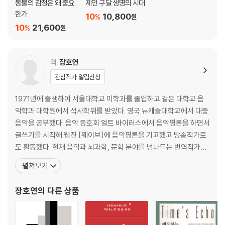
동물의 감정은 왜 중요
제인 구달 생명의 시대
한가
10
10,800
%
원
10
21,600
%
원
역
장호연
관심작가 알림신청
1971년에 출생하여 서울대학교 미학과를 졸업하고 같은 대학교 음
악학과 대학원에서 석사학위를 받았다. 영국 뉴캐슬대학교에서 대중
음악을 공부했다. 음악 동호회 얼트 바이러스에서 음악평론을 하면서
글쓰기를 시작해 웹진 [웨이브]에 음악평론을 기고했고 방송작가로
도 활동했다. 현재 음악과 뇌과학, 문학 분야를 넘나드는 번역작가로
활약하고 있다. 지은 책으로 『얼트 문화와 록 음악 2』(공저), 『오프 더
펼쳐보기
레코드, 인디 록 파일』(공저) 등이 있고, 옮긴 책으로 『뇌의 왈츠』,
『뮤지코필리아』, 『인문학에게 뇌과학을 말하다』, 『낯선 땅 이방인』,
장호연
의 다른 상품
『말년의 양식에 관하여』, 『에릭