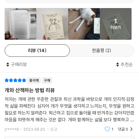
코프가 개의 행동의 수수께끼를 파헤쳤다. 이 멋진 책의 페이지마다 통찰
여전히 수수께끼다. 우리는 개가 꼬리를 흔드는 것이 무슨 의미인지는 잘
력과 놀라움이 배어 있다. 술술 읽히는 장점 말고도 이 책에는 더 깊은 가치
안다. 그러나 개가 악취 나는 곳에 코를 킁킁대고 몸을 뒹구는 것은 무슨 의
가 있다. 개의 감각, 생리학, 마음에 관한 참신한 이해를 통해 여러분이 개
미일까? 개들은 왜 어떤 개와는 줄 당기기를 하고 놀지만 어떤 개에게는 자
1
와 함께 만들어가는 삶을 한층 의미 있고 보람되게 만들어준다는 점이다.
신의 배를 보여줄까? 어째서 수줍은 개가 있고 용감한 개가 있는 것일까?
더보기
개의 머리와 마음속에서 무슨 일이 벌어질까? 그리고 우리는 개에 대해 얼
- 사이 몽고메리 (『문어의 영혼』 저자)
3
마나 많이 알고 이해할 수 있을까?
리뷰
14
한줄평
2
우리 시대 가장 빛나는 과학자 가운데 한 명이 지적으로 도발적이고 통찰
이 책은 이런 질문들에 답을 준다. 세계적 동물행동학이자 평생 개를 사랑
력 넘치는 선언서를 내놓았다. 이 책은 우리의 가장 좋은 친구의 마음을 혁
해온 마크 베코프가 쓴 이 책은 개의 행동의 세계를 멋지게 열어 보이면서
구매리뷰
추천순
명적인 관점으로 들여다보며 모든 사람이 묻는 질문에, 그리고 아무도 물
어떻게 하면 우리가 개의 삶을 가능한 최고로 만들 수 있는지 이해하도록
으려고 생각하지 않았던 질문에 답한다. 탄탄한 문장에 재밌고 매혹적인
돕는다. 최근 들어 발전에 발전을 거듭하고 있는 인지 과학과 감정 과학에
이 책을 읽고 나면 다시는 개를 예전처럼 보지 못하게 된다.
종이책
구매
바탕을 둔 이 책은 어느 책에서 볼 수 없었던 새로운 정보와 편견을 타파하
개와 산책하는 방법 리뷰
- 브라이언 헤어 (『개의 천재성』저자)
는 이야기들이 담긴 멋진 보물 상자다. 예컨대 오줌을 눈다고 항상 흔적을
저자는 개에 관한 꾸준한 관찰과 최신 과학을 바탕으로 개의 인지적·감정
표시하는 것은 아니다. 풀을 뜯어먹는 것이 항상 토하기 위함은 아니다. 개
적 삶을 파헤친다. 심지어 개가 무엇을 생각하고 느끼는지, 무엇을 원하고
이 책은 인간의 가장 충실한 반려자에 대해 쉽고 편안한 말투로 쓰인 책이
를 안는 것은 괜찮다. 그들이 좋아한다면 말이다. 우리가 알지 못하는 것이
필요로 하는지 알려준다. 퇴근하고 집으로 돌아올 때 반겨주는 강아지만큼
다. 여기 담긴 많은 통찰력을 잘 활용하면 개들이 우리에게 아낌없이 주는
여전히 많지만, 책의 핵심에는 개가 깊은 감정적 삶을 누린다는 확신이 있
마음을 따뜻하게 해주는 것은 없다. 개와 함께하는 삶을 보다 행복하고 건
충성과 사랑을 모두 누릴 수 있다. 여기 담긴 이야기와 관찰을 잘 배우면 여
고, 반려자로서 우리가 그들의 삶을 최고로 풍요롭고 보람 있게 만들도록
강하고 보람 있게 만들어줄 책이다.개를 잘 관찰하기 위해서는 방법을 아
러분의 개 가족에게 훨씬 나은 인간이 될 수 있다.
j*****6
2023.08.20.
신고
1
댓글
0
노력해야 한다는 목표가 있다. 또한 우리는 개를 독자적인 개체로 바라보
는 게 우선일 것
- 칼 사피나 (『소리와 몸짓』 저자)
아야 하고, 개를 일반화시켜서 말하지 않도록 조심해야 한다고 이 책은 말