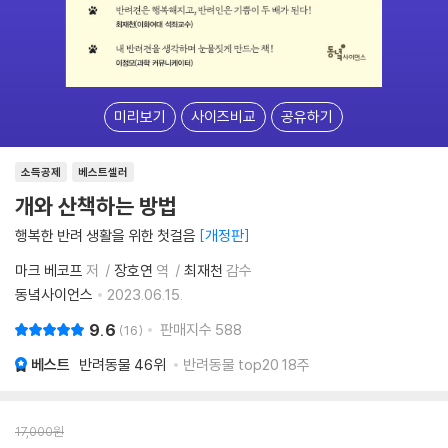
미리보기
사이즈비교
공유하기
소득공제
베스트셀러
개와 산책하는 방법
행복한 반려 생활을 위한 첫걸음
개정판
마크 베코프
저
장호연
역
최재천
감수
동녘사이언스
2023.06.15.
9.6
판매지수
588
16
베스트
반려동물
46위
반려동물 top20 18주
17,000
원