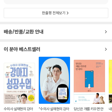
에서 벗어나 다양한 맥락에서 개를 관찰하고 연구해야 한다고 말한다. 하
루 일과를 마치고 집으로 돌아가 개의 환대를 받는 것보다 더 훈훈한 경험
한줄평 전체보기
은 없다. 이 책을 읽으면 개와 함께하는 삶이 최고로 행복하고 건강하고 보
람 있게 되는 길이 열린다.
배송/반품/교환 안내
세계 최고 ‘개통령’이 전하는 행복한 견생 가이드
개의 입장에서 풀어낸 흥미진진한 개 이야기
이 분야 베스트셀러
이 책의 저자 마크 베코프는 개에 관한한 세계 최고의 ‘개통령’ 과학자로 정
평이 나있다. 2009년 뉴질랜드에서 열린 동물학대방지협회에서 개나 늑
대도 ‘도덕 지능(moral intelligence)’이라는 게 있어 사리분별은 물론,
친구를 사귀거나 원한을 품을 수도 있다는 연구 결과를 발표해 화제가 됐
다. “개들이 놀 때 다른 동물들을 세게 물거나 공격하는 게 잘못된 일이기
때문에 그렇게 해서는 안 된다는 것을 알고 있다”고도 말했는데 “개들은
놀이 상대가 누구냐에 따라 자신들의 행동을 알맞게 맞추어 나간다”는 것
을 근거로 들었다. 이 책 전체, 특히 6장과 7장에서 개의 머리와 가슴에 담
긴 비밀과 수수께끼들을 살펴본다. 여기서 동물행동학에서 뜨거운 감자인
동물의 감정을 ‘마음 이론’으로 들여다본다. 베코프는 “개들이 생각하고 느
수의사 설채현의 강아
『수의사 설채현의 강아
당신은 개를 키우면 안
내
낄 줄 안다는 데는 의심의 여지가 없다. 과학 연구가 이를 뒷받침하며, 개를