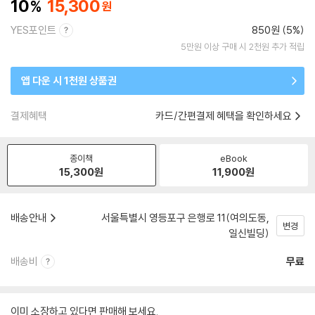
10
15,300
YES포인트
850원 (5%)
5만원 이상 구매 시 2천원 추가 적립
앱 다운 시 1천원 상품권
결제혜택
카드/간편결제 혜택을 확인하세요
종이책
eBook
15,300
원
11,900
원
배송안내
서울특별시 영등포구 은행로 11(여의도동,
변경
일신빌딩)
배송비
무료
이미 소장하고 있다면 판매해 보세요.