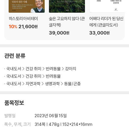
히스토리아 비테이
숲은 고요하지 않다 (큰
어쩌다 리더가 된 당신
글자책)
에게 (큰글자도서)
10
21,600
%
원
39,000
33,000
원
원
관련 분류
국내도서
건강 취미
반려동물
강아지
국내도서
건강 취미
반려동물
국내도서
자연과학
생명과학
동물/곤충
품목정보
발행일
2023년 06월 15일
쪽수, 무게, 크기
314쪽 | 478g | 152*214*16mm