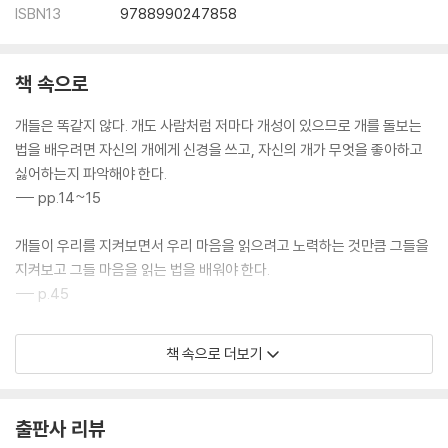
ISBN13
9788990247858
책 속으로
개들은 똑같지 않다. 개도 사람처럼 저마다 개성이 있으므로 개를 돌보는
법을 배우려면 자신의 개에게 신경을 쓰고, 자신의 개가 무엇을 좋아하고
싫어하는지 파악해야 한다.
--- pp.14~15
개들이 우리를 지켜보면서 우리 마음을 읽으려고 노력하는 것만큼 그들을
지켜보고 그들 마음을 읽는 법을 배워야 한다.
--- p.45
솔직히 말하면 실제로 자신의 개를 세심하게 지켜보는 사람이 너무나 드물
책 속으로 더보기
다는 사실이 놀랍다. 업무 여건 탓도 있지만, 내가 개 교사라고 즐겨 부르는
개 훈련사들이 개 연구에 들이는 시간은 충격적일 만큼 적다.
--- p.46
출판사 리뷰