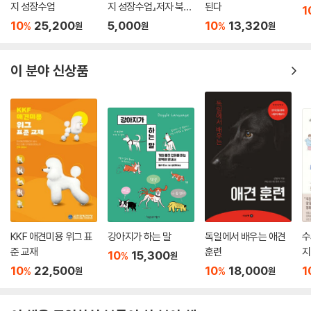
지 성장수업
지 성장수업』저자 북토
된다
1
돌보는 방식에 이런 지식들을 적극적으로 적용할 필요가 있다”고 역설한
크
10
25,200
5,000
10
13,320
%
%
다.
원
원
원
이 책을 추천한 설채현 수의사는 반려견의 행동 문제를 상담하다 보면 반
이 분야 신상품
려인들이 개의 눈이 아니라 사람의 눈으로 개를 보고 있다는 생각이 들 때
가 있다고 고백한다. 이정모 전 서울시립과학관장 역시 이 책의 미덕으로
‘개의 입장에서 풀어낸 과학책’이라는 점을 들었다. 그렇다면 개의 눈으로
개를 바라본다는 건 어떤 걸까. 우리는 개들을 혹시 항상 옆에서 지켜보고
지적하며, 가르치고 바로잡고 통제하려 하고 있는 건 아닐까? 저자는 개의
‘자유’에 대해 다음과 같이 말한다.
“개들은 코로 킁킁대는 것을 당연하게 여기는 듯하다. 그들은 분명 자신이
왜 그러는지 알 것이다. 어쩌면 방금 헤어진 사람에게 곧바로 휴대폰으로
문자를 보내는 사람의 행동과 비슷한지도 모른다. … 개에게 놀이는 무엇
KKF 애견미용 위그 표
강아지가 하는 말
독일에서 배우는 애견
수
과도 바꿀 수 없는 자유를 선사한다. 개들은 30초마다 제지당하고, 불려가
준 교재
훈련
지
10
15,300
%
원
고, 지적당하지 않으면서 냄새를 맡고, 뛰어다니고, 오줌을 싸고, 놀 수 있
10
22,500
10
18,000
1
%
%
원
원
어야 한다.”(-본문에서)
더 똑똑하거나 더 멍청한 개는 없다