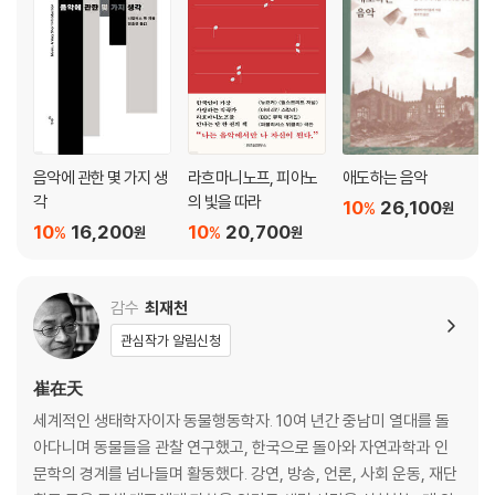
음악에 관한 몇 가지 생
라흐마니노프, 피아노
애도하는 음악
각
의 빛을 따라
10
26,100
%
원
10
16,200
10
20,700
%
%
원
원
감수
최재천
관심작가 알림신청
崔在天
세계적인 생태학자이자 동물행동학자. 10여 년간 중남미 열대를 돌
아다니며 동물들을 관찰 연구했고, 한국으로 돌아와 자연과학과 인
문학의 경계를 넘나들며 활동했다. 강연, 방송, 언론, 사회 운동, 재단