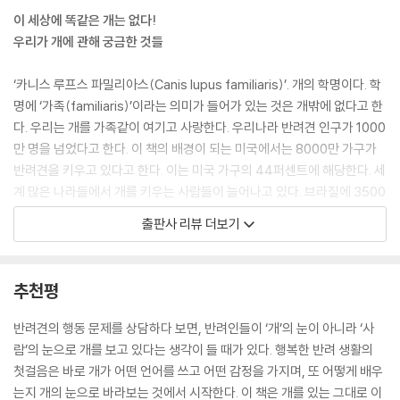
사람들은 얼굴 주름살을 없애려고 몇 백만 달러를 쓰면서도 의도적으로 고
이 세상에 똑같은 개는 없다!
통받고 일찍 죽을 수밖에 없는 쭈글쭈글한 얼굴을 가진 개를 만든다.
우리가 개에 관해 궁금한 것들
--- p.55
‘카니스 루프스 파밀리아스(Canis lupus familiaris)’. 개의 학명이다. 학
개가 항상 우리의 절친한 친구처럼 굴진 않듯이 우리 역시 그들의 절친한
명에 ‘가족(familiaris)’이라는 의미가 들어가 있는 것은 개밖에 없다고 한
친구로 행동하진 않는다는 사실을 명심해야 한다.
다. 우리는 개를 가족같이 여기고 사랑한다. 우리나라 반려견 인구가 1000
--- p.56
만 명을 넘었다고 한다. 이 책의 배경이 되는 미국에서는 8000만 가구가
반려견을 키우고 있다고 한다. 이는 미국 가구의 44퍼센트에 해당한다. 세
개들은 코로 킁킁대는 것을 당연하게 여기는 듯하다. 그들은 분명 자신이
계 많은 나라들에서 개를 키우는 사람들이 늘어나고 있다. 브라질에 3500
왜 그러는지 알 것이다. 어쩌면 방금 헤어진 사람에게 곧바로 휴대폰으로
만 마리, 중국에 2700만 마리, 러시아에 1500만 마리의 개가 산다. 다른
출판사 리뷰 더보기
문자를 보내는 사람의 행동과 비슷한지도 모른다.
동물들에 대한 태도와 비교하면 사람들은 유독 개를 각별하게 대한다. 심
--- p.66
지어 가족보다 개를 더 애지중지하는 사람들도 있다.
추천평
더 똑똑하거나 더 멍청한 개는 없다. 상대적으로 볼 때 다들 동등하게 영리
아이들이 형제자매보다 반려견과 더 사이좋게 지낸다는 연구도 있다. 힘들
하며, 상황에 맞게 자신의 영리함을 이용할 뿐이다.
때 든든한 친구가 됨으로써 아이에게는 개가 부모보다 스트레스 극복에 도
반려견의 행동 문제를 상담하다 보면, 반려인들이 ‘개’의 눈이 아니라 ‘사
--- p.186
움이 된다는 연구도 있으니 그렇게 놀랄 일도 아니다. 많은 사람들이 거주
람’의 눈으로 개를 보고 있다는 생각이 들 때가 있다. 행복한 반려 생활의
지를 정할 때 동물들이 살기 좋은 환경인지 아닌지를 중요한 판단기준으로
첫걸음은 바로 개가 어떤 언어를 쓰고 어떤 감정을 가지며, 또 어떻게 배우
이 책에서 나는 ‘모른다’는 말을 자주 하는데, 그것은 다른 동물들의 인지적
삼고, 아예 주거지 개발 계획에 반려견을 위한 시설을 포함하려는 움직임
는지 개의 눈으로 바라보는 것에서 시작한다. 이 책은 개를 있는 그대로 이
·감정적·도덕적 능력에 관해 문을 열어두기 위해서다. 우리는 계속해서 ‘놀