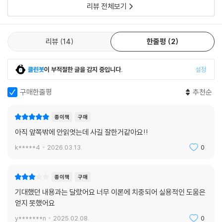
리뷰 전체보기
한다. 또한 개가 우리의 마음을 얻으려고 노력하는 만큼, 우리도 개의 마음
을 읽는 법을 배워야 한다고 말한다.
리뷰
14
한줄평
2
“개들이 우리를 지켜보면서 우리 마음을 읽으려고 노력하는 것만큼 그들
을 지켜보고 그들 마음을 읽는 법을 배워야 한다. … 솔직히 말하면 실제로
클린봇
이 부적절한 글을 감지 중입니다.
설정
자신의 개를 세심하게 지켜보는 사람이 너무나 드물다는 사실이 놀랍다.
업무 여건 탓도 있지만, 내가 개 교사라고 즐겨 부르는 개 훈련사들이 개 연
구매한줄평
추천순
구에 들이는 시간은 충격적일 만큼 적다. … 뭔가를 보고 배울 다른 개들이
없는 상태에서 개들은 어떻게 필요한 지식을 얻을까? 결국에는 항상 옆에
있는 반려자, 그러니까 인간처럼 생각하고 행동하게 되진 않을까?”(-본문
종이책
구매
에서)
아직 앞쪽밖에 안읽엇는데 사길 잘한거같아요!!
k*****4
2026.03.13.
0
저자는 또한 개의 행동에 대해 상세하게 아는 것이 실제적으로 중요하다고
말한다. 또한 ‘훈련’이 아난 ‘교육’의 중요성을 강조한다. 개를 지배하려 들
거나 수치심을 주어 두려워하게 만드는 일부 개 훈련사들의 ‘훈련’법에 단
종이책
구매
호히 반대한다. 이 책은 개를 사랑하는 모든 사람들에게 도움을 주는 책이
기대했던 내용과는 달랐어요 너무 이론에 치중되어 실용적인 도움은
기도 하면서 요즘 각광받는 개 훈련사들에게도 큰 의미가 있다. 저자는 훈
얻지 못했어요
련사들이 특별한 도움이 필요해서 찾아오는 개와 인간 고객을 만나는 맥락
y*******n
2025.02.08.
0