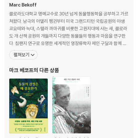
Marc Bekoff
콜로라도대학교 명예교수로 30년 넘게 동물행동학을 공부하고 가르
쳐왔다. 남극의 아델리 펭귄부터 미국 그랜드티턴 국립공원의 야생
코요테와 늑대, 스텔라 까마귀를 비롯한 고원지대에 사는 새, 콜로라
도 개 산책 공원의 개들까지 다양한 동물들의 행동과 마음을 연구한
다. 침팬지 연구로 유명한 세계적인 영장류학자 제인 구달과 함께 동
물의 ‘윤리적 동물 관리를 위한 동물행동학자들’을 공동 설립했다. 20
펼쳐보기
00년 동물행동 연구 분야에 대한 장기간의 공로를 인정받아 동물행
동학회로부터 공로상을 받았다. 범세계적인 환경운동인 ‘뿌리와 새싹
마크 베코프
의 다른 상품
(Roots and Shoots)’ 프로그램의 대사직도 맡고 있