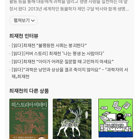
활동 등을 통해 대중에게 과학을 알리고 생명 사랑을 실천하는 데 앞
장서 왔다. 2013년 세계적인 동물학자 제인 구달 박사와 함께 생명다
양성재단을 설립했으며, 현재는 재단 이사장을 맡고 있다. 서울대학
펼쳐보기
교에서 동물학을 전공하고, 미국 펜실베이니아 주립대학교에서 생태
학 석사학위를, 하버드 대학교에서 생물학 박사학위를 받았다. 하버
최재천
인터뷰
드 대학교 전임강사를 거쳐 미시건 대학교 교수로 재직했다
[읽다]
최재천 “불평등한 사회는 붕괴한다”
[읽다]
[커버 스토리] 최재천 "나는 평생 논 사람이다"
[읽다]
최재천 “아이가 어려운 질문할 때 고민하지 마세요”
[읽다]
“과학은 낭만과 상상을 결코 죽이지 않아요” - 『과학자의 서
재』최재천
최재천
의 다른 상품