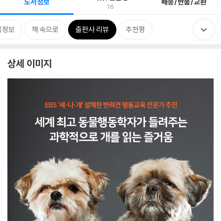
도서정보
배송/반품/교환
16
목정보
책 속으로
출판사 리뷰
추천평
상세 이미지