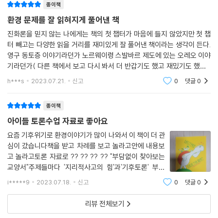
종이책
환경 문제를 잘 읽혀지게 풀어낸 책
진화론을 믿지 않는 나에게는 책의 첫 챕터가 마음에 들지 않았지만 첫 챕
터 빼고는 다양한 읽을 거리를 재미있게 잘 풀어낸 책이라는 생각이 든다.
영구 동토층 이야기라던가 노르웨이령 스발바르 제도에 있는 오레오 이야
기라던가( 다른 책에서 보고 다시 봐서 더 반갑기도 했고 재밌기도 했다.)
빙기와 간빙기 이야기도 재미있었다. 빙기가 얼른 빨리 그리고 길게 와야
h***s
2023.07.21.
신고
0
댓글
0
기후 위기가 빨
종이책
아이들 토론수업 자료로 좋아요
요즘 기후위기로 환경이야기가 많이 나와서 이 책이 더 관
심이 갔습니다책을 받고 차례를 보고 놀라고안에 내용보
고 놀라고토론 자료로 ?? ?? ?? ?? "부담없이 찾아보는
교양서"주제들마다 '지리적사고의 힘'과'기후토론' 부분
이 있어서 토론할 때 좋은 자료가 될 것 같습니다프롤로그
i*****9
2023.07.18.
신고
0
댓글
0
에서 '원시의 시작은 아프리카 대륙의 동부에서 시작 되었
고 기후의 변화, 지구의 자연 현상으로 이동
리뷰 전체보기