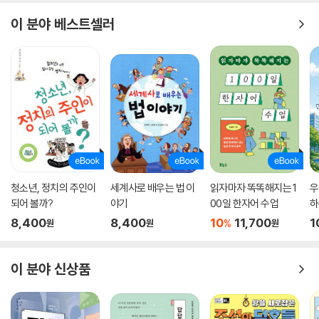
이 분야 베스트셀러
청소년, 정치의 주인이
세계사로 배우는 법 이
읽자마자 똑똑해지는 1
우
되어 볼까?
야기
00일 한자어 수업
하
야
8,400
8,400
10
11,700
1
%
원
원
원
이 분야 신상품