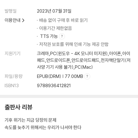
발행일
2023년 07월 31일
이용안내
배송 없이 구매 후 바로 읽기
이용기간 제한없음
TTS 가능
저작권 보호를 위해 인쇄 기능 제공 안함
지원기기
크레마,PC(윈도우 - 4K 모니터 미지원),아이폰,아이
패드,안드로이드폰,안드로이드패드,전자책단말기(저
사양 기기 사용 불가),PC(Mac)
파일/용량
EPUB(DRM) | 77.00MB
ISBN13
9788936412821
출판사 리뷰
기후 위기는 지금 당장의 문제
속도를 늦추기 위해서는 우리가 나서야 한다