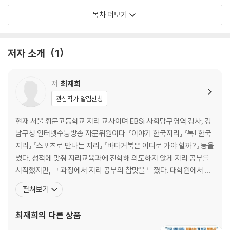
목차 더보기
지리적 사고의 힘 도시를 더 나은 공간으로
기후 토론 도시의 고밀도화는 기회일까, 위기일까?
저자 소개
1
3. 바다거북은 어디로 가야 할까?
지리적 사고의 힘 산호가 만든 섬의 비밀
저
최재희
기후 토론 산호초 군락을 보존해야 할까?
관심작가 알림신청
4. 가젤의 초원을 지키려면
현재 서울 휘문고등학교 지리 교사이며 EBSi 사회탐구영역 강사, 강
남구청 인터넷수능방송 자문위원이다. 『이야기 한국지리』 『톡! 한국
지리적 사고의 힘 남극에도 사막이 있다
지리』 『스포츠로 만나는 지리』 『바다거북은 어디로 가야 할까?』 등을
기후 토론 사막화 방지 VS 유목민의 삶
썼다. 성적에 맞춰 지리교육과에 진학해 의도하지 않게 지리 공부를
시작했지만, 그 과정에서 지리 공부의 참맛을 느꼈다. 대학원에서 부
5. 순록과 판도라의 상자
족한 부분을 보충하면서 지리와 다양한 분야의 연결 고리를 찾으려
펼쳐보기
노력했다. 고등학교 지리 교사로 생활하면서 때론 교과서를 벗어난
지리적 사고의 힘 최후의 인류에게 남기고 싶은 것
지리 이야기를 통해 학생들과 교감하며 행복을 느끼며 살고 있다. 우
최재희
의 다른 상품
기후 토론 극지방의 해빙은 기회일까, 위기일까?
리 땅과 세계의 땅을 바로 알아 그곳에 담긴 이야기를