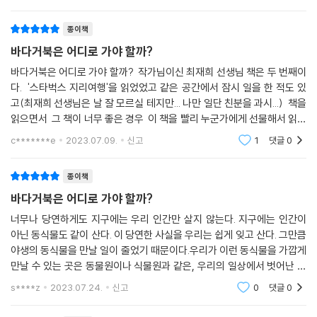
를 줄여야 한다든지채식
나아가 기후, 지형, 위도, 기온, 강수량 등 사회 교과서에서 만났던 딱딱한
개념들을 생생하게 만나게 하며 사회 과목에 흥미를 더한다.
종이책
바다거북은 어디로 가야 할까?
“청소년 독자와 현장 교사가 이야기를 시작할 수 있는 출발점”
바다거북은 어디로 가야 할까? 작가님이신 최재희 선생님 책은 두 번째이
다. '스타벅스 지리여행'을 읽었었고 같은 공간에서 잠시 일을 한 적도 있
이미 현장의 많은 교사들은 기후 위기의 심각성에 공감하며, 다양한 방식
고(최재희 선생님은 날 잘 모르실 테지만... 나만 일단 친분을 과시...) 책을
으로 환경 교육에 힘써 왔다. 여기에 화답하듯 2023년부터 초등학교와 중
읽으면서 그 책이 너무 좋은 경우 이 책을 빨리 누군가에게 선물해서 읽히
학교에서 환경 교육이 의무화됐다. 이 책은 기후 위기와 생물 다양성의 위
고 싶은 경우가 있다. 사실 나름 지리를 현장에서 오래 가르치다 보니 책
기 상황을 살펴볼 수 있는 다양한 사례를 제시하는 한편, 기후 토론 자료를
c*******e
2023.07.09.
신고
1
댓글
0
대부
통해 청소년들이 스스로 생각하고, 해결책을 고민해 볼 수 있게 한다. 학교
기후 위기 대응 수업 시간에 함께 읽고 토론하기에 맞춤한 책이다. 이 책의
종이책
‘독서 활동 자료’를 창비 홈페이지(changbi.com) 또는 책씨앗 홈페이지
바다거북은 어디로 가야 할까?
(bookseed.kr)에서 다운로드할 수 있다. 이를 활용해 능동적인 독서를
너무나 당연하게도 지구에는 우리 인간만 살지 않는다. 지구에는 인간이
경험해 보기를 권한다.
아닌 동식물도 같이 산다. 이 당연한 사실을 우리는 쉽게 잊고 산다. 그만큼
야생의 동식물을 만날 일이 줄었기 때문이다.우리가 이런 동식물을 가깝게
만날 수 있는 곳은 동물원이나 식물원과 같은, 우리의 일상에서 벗어난 곳
이다. 그러나 다시 한 번 당연하게도, 이 동물원과 식물원은 이들이 원래 사
s****z
2023.07.24.
신고
0
댓글
0
는 곳이 아