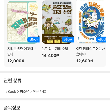
6. 우는토끼와 동계 올림픽
지리적 사고의 힘 산맥을 경계로 달라진 문화
기후 토론 올림픽 개최는 이득이 클까?
7. 박쥐는 잘못이 없다
지리적 사고의 힘 팬데믹에 대처하는 도시의 미래
지리를 알면 여행이 보
쓸모 있는 지리 수업
이런 캠퍼스 투어는 처
기후 토론 인류는 팬데믹을 극복할 수 있을까?
인다
음이야!
14,400
원
12,000
12,600
원
원
참고 문헌
이미지 출처
관련 분류
eBook
청소년
인문/사회
품목정보