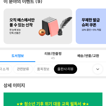
이 분야의 이벤트
9
리뷰/한줄평
도서정보
배송/반품/교환
45
자 소개
관련분류
품목정보
출판사 리뷰
상세 이미지