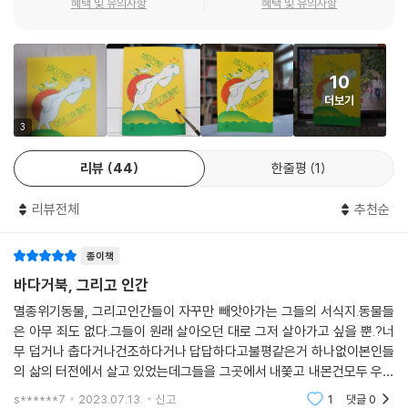
혜택 및 유의사항
혜택 및 유의사항
지리적으로 사고하며
기후 위기를 입체적으로 이해하기
10
더보기
기후학은 지구 표면의 대기 현상을 연구한다는 점에서 지구 표면 공간의
성격을 고민하며 인간의 삶을 공간과 연결 지어 생각하는 학문인 지리학과
3
밀접한 연관이 있다. 그래서 지리적인 관점에서 기후 변화를 들여다보면
리뷰
44
한줄평
1
오늘날 기후 위기가 지구 생명체들이 살아가는 공간에 어떤 변화를 가져왔
는지, 이것이 어떤 문제로 이어졌는지 입체적으로 살필 수 있다. 가령 산호
리뷰전체
추천순
초 군락은 풍성한 해양 생태계가 조성된 공간으로, 그 배경에는 해저 지형
이 있다. 특히 대륙붕은 영양분이 켜켜이 쌓인 퇴적 지층이 발달한 데다 수
종이책
심이 낮아 햇볕이 잘 도달하는 까닭에 바다거북을 포함한 많은 생물이 기
대어 살아가는 공간이 되었다. 그러나 기후 위기로 바닷물의 온도가 높아
바다거북, 그리고 인간
지면서 산호가 사라지고 있고, 해양 생물들은 먹이를 얻지 못해 생존의 위
멸종위기동물, 그리고인간들이 자꾸만 빼앗아가는 그들의 서식지.동물들
협을 겪고 있다. 그 결과 근처 바다에서 스쿠버다이빙 같은 관광 산업이나
은 아무 죄도 없다.그들이 원래 살아오던 대로 그저 살아가고 싶을 뿐.?너
어업에 종사하는 사람들도 생계를 위협받게 되었다. 이렇듯 이 책은 복잡
무 덥거나 춥다거나건조하다거나 답답하다고불평같은거 하나없이본인들
하게 얽혀 있는 공간과 생물 사이의 상호작용을 차근차근 이해해 나가며
의 삶의 터전에서 살고 있었는데그들을 그곳에서 내쫓고 내몬건모두 우리
입체적으로 사고하는 법, 지리적인 관점으로 생각하는 법을 배우게 한다.
인간들이다.?그저 입바른 소리처럼환경을 보호해야 한다든지이산화탄소
s******7
2023.07.13.
신고
1
댓글
0