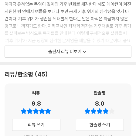
이따금 유례없는 폭염이 찾아와 기후 변화를 체감한다 해도 에어컨이 켜진
시원한 방 안에서 여름을 보내다 보면 금세 기후 위기의 심각성을 잊기 마
련이다. 기후 위기가 생존을 위태롭게 한다는 말은 아직은 화급하지 않은
경고로 느껴지기도 한다. 지리교사인 최재희 저자는 기후대별로 기후 위기
를 살펴보는 방식으로 독자들을 안내한다. 이렇게 구체적으로 살폈을 때
‘기후 위기’가 지금 당장의 심각한 문제임을 깨달을 수 있기 때문이다. 풍요
로운 열대림을 자랑하던 적도 근처의 섬 마다가스카르가 최근 몇 년간 지
출판사 리뷰 더보기
속된 가뭄으로 인해 식량 위기에 맞닥뜨렸다거나, 극지방과 가까운 시베리
아 툰드라 야말반도의 영구 동토층이 녹으면서 오래전 사라졌던 탄저균 바
이러스가 사람과 동물의 목숨을 앗아간 사건 등 저자가 펼쳐 내는 이야기
리뷰/한줄평
45
를 따라가다 보면 지구 곳곳에서 기후 위기가 다양한 모습으로 많은 사람
과 동물의 생존을 위협하고 있음을 알게 된다.
리뷰
한줄평
저자는 과학적으로 기후의 변화가 자연스러운 현상이라는 점을 짚으면서
9.8
8.0
도 오늘날의 기후 변화는 ‘위기’로 표현해야 할 만큼 급하게 진행되고 있다
고 강조한다. 특히 20세기 중반 이후기온이 가파르게 상승하였는데 같은
기간 이산화탄소 농도가 크게 증가한 사실로 미루어 봤을 때 기후 변화에
리뷰 쓰기
한줄평 쓰기
는 인간의 탓이 크다는 점을 언급하면서, 지금의 기후 위기를 해결해야 하
는 것은 바로 인간들이라고 말한다.