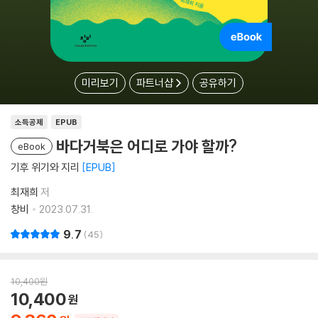
미리보기
파트너샵
공유하기
소득공제
EPUB
바다거북은 어디로 가야 할까?
eBook
기후 위기와 지리
EPUB
최재희
저
창비
2023.07.31.
9.7
45
10,400
원
10,400