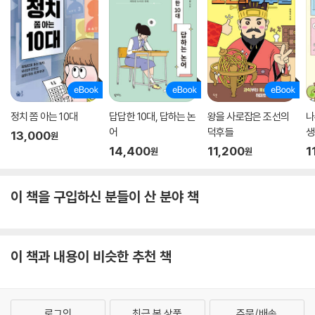
정치 쫌 아는 10대
답답한 10대, 답하는 논
왕을 사로잡은 조선의
나
어
덕후들
생
13,000
원
14,400
11,200
1
원
원
이 책을 구입하신 분들이 산 분야 책
이 책과 내용이 비슷한 추천 책
로그인
최근 본 상품
주문/배송