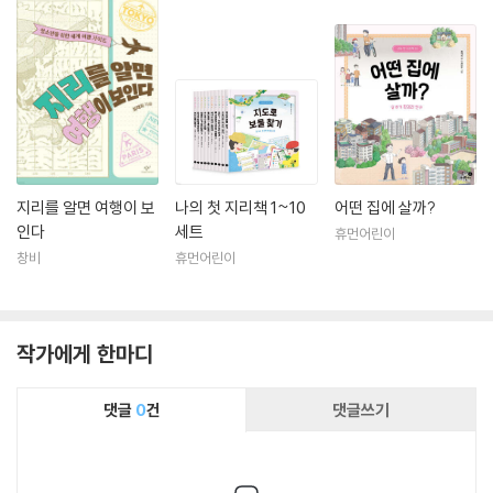
지리를 알면 여행이 보
나의 첫 지리책 1~10
어떤 집에 살까?
인다
세트
휴먼어린이
창비
휴먼어린이
작가에게 한마디
댓글
0
건
댓글쓰기