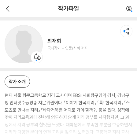
최재희
작가파일
국내작가
인문/사회 저자
최재희
국내작가
인문/사회 저자
작가 소개
현재 서울 휘문고등학교 지리 교사이며 EBSi 사회탐구영역 강사, 강남구
청 인터넷수능방송 자문위원이다. 『이야기 한국지리』 『톡! 한국지리』 『스
포츠로 만나는 지리』 『바다거북은 어디로 가야 할까?』 등을 썼다. 성적에
맞춰 지리교육과에 진학해 의도하지 않게 지리 공부를 시작했지만, 그 과
정에서 지리 공부의 참맛을 느꼈다. 대학원에서 부족한 부분을 보충하면서
지리와 다양한 분야의 연결 고리를 찾으려 노력했다. 고등학교 지리 교사