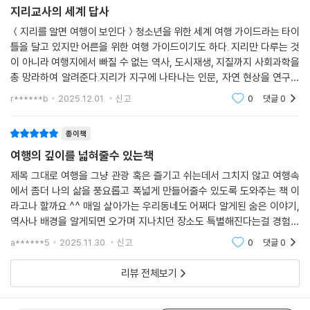
지리교사의 세계 답사
＜지리를 알면 여행이 보인다＞청소년을 위한 세계 여행 가이드라는 타이
틀을 달고 있지만 어른을 위한 여행 가이드이기도 하다. 지리만 다루는 것
이 아니라 여행지에서 빠질 수 없는 역사, 도시재생, 지질까지 사회과학을
총 망라하여 알려준다.지리가 지구에 나타나는 인문, 자연 현상을 연구하
는 학문이니만큼 사람이 모이는 장소가 만들어지기까지 영향을 미치는 요
r******b
2025.12.01.
신고
0
댓글
0
소는 매우 다양하
종이책
여행의 깊이를 넓혀줄수 있는책
제목 그대로 여행을 그냥 관광 혹은 즐기고 쉬는데서 그치지 않고 여행속
에서 좀더 나의 삶을 풍요롭고 폭넓게 만들어줄수 있도록 도와주는 책 이
라고나 할까요.^^ 매일 살아가는 우리동네도 어쩌다 알게된 숨은 이야기,
역사나 배경을 알게되면 오가며 지나치던 장소도 특별해진다는걸 경험해
본적이 있어요.책에서 소개된 몇몇 도시들 중에 맨처음 나온 뉴욕, 파리, 도
a******5
2025.11.30.
신고
0
댓글
0
쿄는 수많은 사람
리뷰 전체보기