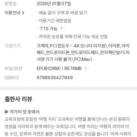
발행일
2026년 01월 07일
이용안내
배송 없이 구매 후 바로 읽기
이용기간 제한없음
TTS 가능
저작권 보호를 위해 인쇄 기능 제공 안함
지원기기
크레마,PC(윈도우 - 4K 모니터 미지원),아이폰,아이
패드,안드로이드폰,안드로이드패드,전자책단말기(저
사양 기기 사용 불가),PC(Mac)
파일/용량
EPUB(DRM) | 95.16MB
ISBN13
9788936427849
출판사 리뷰
▶ 작가의 말 중에서
교육과정에 포함된 ‘여행 지리’ 교과목은 여행을 통해 만나는 온갖 종류의
경험을 지리학과 함께 배우는 과목입니다. 여행 지리는 여행의 의미와 이
동 수단, 문화와 자연은 물론 성찰과 공존에도 관심을 둡니다. 미래 사회의