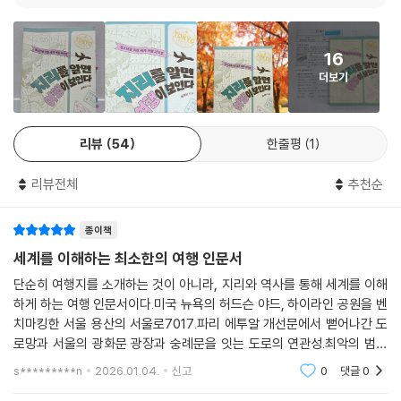
16
더보기
리뷰
54
한줄평
1
리뷰전체
추천순
종이책
세계를 이해하는 최소한의 여행 인문서
단순히 여행지를 소개하는 것이 아니라, 지리와 역사를 통해 세계를 이해
하게 하는 여행 인문서이다.미국 뉴욕의 허드슨 야드, 하이라인 공원을 벤
치마킹한 서울 용산의 서울로7017.파리 에투알 개선문에서 뻗어나간 도
로망과 서울의 광화문 광장과 숭례문을 잇는 도로의 연관성.최악의 범죄
지역이었던 코무나13의 변화 과정을 나타낸 벽화. 빅토르 위고의 노트르
s*********n
2026.01.04.
신고
0
댓글
0
담 대성당 철거 반대,