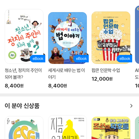
청소년, 정치의 주인이
세계사로 배우는 법 이
팝콘 인문학 수업
A
되어 볼까?
야기
도
12,000
원
8,400
8,400
1
원
원
이 분야 신상품