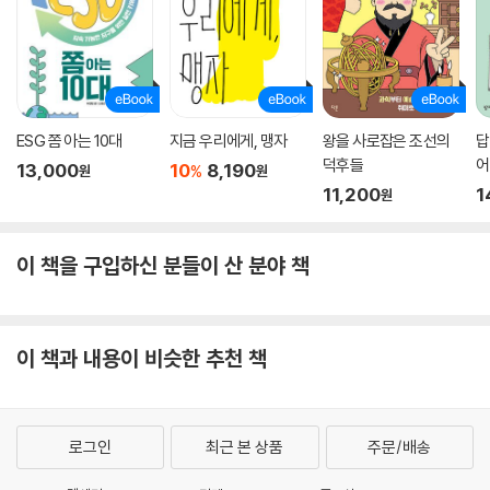
ESG 쫌 아는 10대
지금 우리에게, 맹자
왕을 사로잡은 조선의
답
덕후들
어
13,000
10
8,190
%
원
원
11,200
1
원
이 책을 구입하신 분들이 산 분야 책
이 책과 내용이 비슷한 추천 책
로그인
최근 본 상품
주문/배송