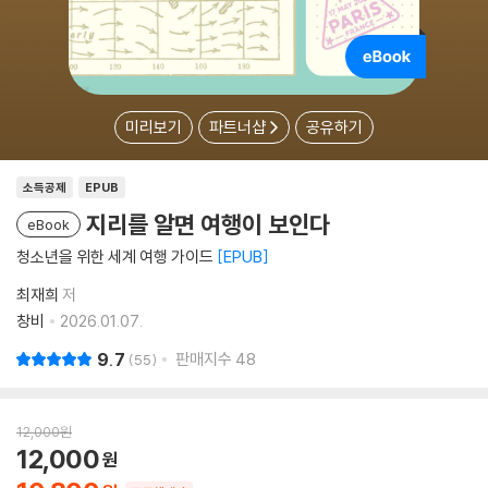
미리보기
파트너샵
공유하기
소득공제
EPUB
지리를 알면 여행이 보인다
eBook
청소년을 위한 세계 여행 가이드
EPUB
최재희
저
창비
2026.01.07.
9.7
판매지수
48
55
12,000
원
12,000