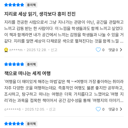
종이책
지리로 세상 읽기, 생각보다 흥미 진진
지리를 전공한 사람으로서 그냥 지나가는 관광이 아닌, 공간을 관찰하고
느끼고 감동 받는 한 사람이다. 이 느낌을 학생들과도 함께 느끼고 싶었다.
이 책과 함께라면 내가 공간에서 느끼는 감정을 학생들과 나눌 수 있을 거
같다. 지리를 알면 세상이 다채로운 색으로 펼쳐진다는 것을 함께 느낄 수
있는 책!
n****m
2025.12.28.
신고
0
댓글
0
종이책
책으로 떠나는 세계 여행
'여행을 더 재미있게 해주는 마법'같은 책 ~*여행이 가장 좋아하는 취미라
자주 다양한 곳을 여행하는데요. 즉흥적인 여행도 물론 좋지만 공부하고,
조사하고, 탐구하고 떠나는 여행은 더욱 가치롭다고 느꼈어요.'여행 지
리'라는 과목을 접목한 책이어서 공간 감수성을 통해 '여행지의 이야기와
그 위 인간의 삶을 더욱 풍요롭게 이해'하고 싶은 분들께 추천합니다 !
o******6
2025.12.05.
신고
0
댓글
0
종이책