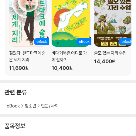
찾았다! 랜드마크에 숨
바다거북은 어디로 가
쓸모 있는 지리 수업
은 세계 지리
야 할까?
14,400
원
11,690
10,400
원
원
관련 분류
eBook
청소년
인문/사회
품목정보