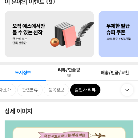
이 분야의 이벤트
9
리뷰/한줄평
도서정보
배송/반품/교환
55
자 소개
관련분류
품목정보
출판사 리뷰
상세 이미지