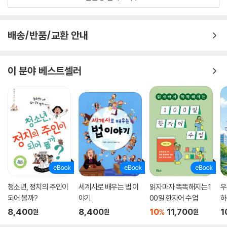
만나는 곳이되 너무 추워 연중 얼음으로 뒤덮인 지역을 피하면 되겠네요.
중위도에서 해당 조건을 찾는다면 아무래도 넓은 바다를 지나는 편서풍 지
역이겠지요. 이 지역에선 마치 약속이나 한 듯, 동계올림픽을 치러 낸 공통
배송/반품/교환 안내
점이 있지요.
- [알파인 스키의 든든한 조력자, 지형성 강설] 중에서(43쪽)
이 분야 베스트셀러
책에 소개된 종목 가운데 평소에 즐겨 하거나 관심 있었던 스포츠부터 읽
어 나가는 것도 이 책을 즐기는 좋은 방법이다. 흥미와 호기심은 우리를 새
로운 지식과 해답으로 이끄는 가장 좋은 친구이다. 지리의 눈으로 세계를
바라보는 재미에 푹 빠진다면 좋아하는 스포츠를 더 풍성하게 바라볼 수
있는 것은 물론이고, 내 일상의 공간과 세계, 사람에 대한 이해도 함께 깊어
질 것이다.
이 대목에서 미국 서부의 대표적인 건조 지역인 콜로라도와 애리조나가 어
떻게 메이저리그 구단을 보유할 수 있었는지 궁금하다면? 당신은 메이저
리그의 진정한 열혈 팬이네요! 이 같은 지리적 궁금증에 대한 답 역시 로키
청소년, 정치의 주인이
세계사로 배우는 법 이
읽자마자 똑똑해지는 1
우
산맥에서 찾을 수 있습니다. 겨울철에 찾아오는 북쪽의 눈구름은 로키산맥
되어 볼까?
야기
00일 한자어 수업
하
야
을 만나 고지대에 차곡차곡 눈을 내려 줍니다. 이 덕에 건조한 콜로라도와
8,400
8,400
10
11,700
1
%
원
원
원
애리조나 일대는 물 부족 문제를 해결할 수 있습니다. 건조 지역의 메이저