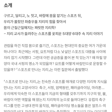
소개
구르고, 달리고, 노 젓고, 바람에 몸을 맡기는 스포츠 뒤,
우리가 몰랐던 좌충우돌 지리의 힘을 찾아서
몸이 근질근질해지는 짜릿한 지리학!
- 지리 교사가 들려주는 스포츠를 꽃피운 5대양 6대주 속 지리 이야기
관람을 하건 직접 몸으로 즐기건, 스포츠는 현대인의 중요한 여가 가운데
하나이다. 최근에는 서핑, 요트처럼 다소 낯설던 스포츠도 대중들 사이에
자리 잡기 시작했다. 그런데 이런 궁금증을 품어 본 적 있는가? 왜 하필 양
양이 국내 서핑의 명소가 되었을까? 요트를 어떻게 바람만으로 운항할 수
있을까? 『스포츠로 만나는 지리』는 이런 질문에서 출발했다.
『스포츠로 만나는 지리』는 친숙한 스포츠를 매개로 다양한 지리학 지식을
만나는 지리 교양서이다. 축구, 서핑, 암벽등반, 패러글라이딩, 마라톤…
우리에게 익숙한 이 스포츠들이 지금의 형태를 갖추기까지 지구의 땅, 물,
바람이 어떤 역할을 해 왔는지 지리학의 눈으로 들여다본다. 유럽의 축구
리그를 만든 고생대 판의 움직임, 패러글라이딩 명소들을 품은 알프스·히
말라야조산대, 마라톤의 배경이 되는 충적평야… 호기심이 이는 이야기를