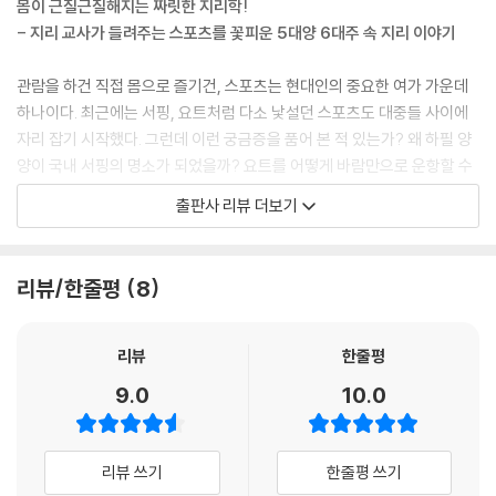
몸이 근질근질해지는 짜릿한 지리학!
- 지리 교사가 들려주는 스포츠를 꽃피운 5대양 6대주 속 지리 이야기
관람을 하건 직접 몸으로 즐기건, 스포츠는 현대인의 중요한 여가 가운데
하나이다. 최근에는 서핑, 요트처럼 다소 낯설던 스포츠도 대중들 사이에
자리 잡기 시작했다. 그런데 이런 궁금증을 품어 본 적 있는가? 왜 하필 양
양이 국내 서핑의 명소가 되었을까? 요트를 어떻게 바람만으로 운항할 수
있을까? 《스포츠로 만나는 지리》는 이런 질문에서 출발했다.
출판사 리뷰 더보기
《스포츠로 만나는 지리》는 친숙한 스포츠를 매개로 다양한 지리학 지식을
만나는 지리 교양서이다. 축구, 서핑, 암벽등반, 패러글라이딩, 마라톤…
리뷰/한줄평
8
우리에게 익숙한 이 스포츠들이 지금의 형태를 갖추기까지 지구의 땅, 물,
바람이 어떤 역할을 해 왔는지 지리학의 눈으로 들여다본다. 유럽의 축구
리그를 만든 고생대 판의 움직임, 패러글라이딩 명소들을 품은 알프스·히
리뷰
한줄평
말라야조산대, 마라톤의 배경이 되는 충적평야… 호기심이 이는 이야기를
9.0
10.0
따라가다 보면 자연스럽게 지리학의 개념을 만나게 된다.
자연지리와 인문지리를 넘나들며 스포츠에 숨은 비밀을 파헤치는 이 책은
리뷰 쓰기
한줄평 쓰기
지리로 사고하는 즐거움을 선사한다. 지리라는 열쇠를 손에 쥐면, 이제껏