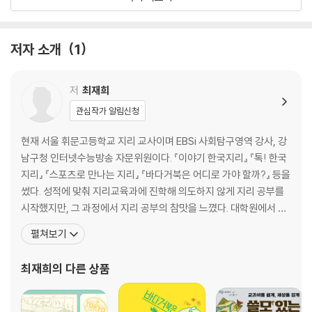
사이클링Cycling: 페달을 밟으며 이해하는 공간 문법
씨름Korean traditional wrestling: 씨름은 모름지기 모래판에서
저자 소개
1
3. 물살을 가르며 온몸으로 느끼는 신비로움과 짜릿함
서핑Surfing: 주머니 해변에서 서핑하는 즐거움이란
스쿠버다이빙Scuba diving: 바닷속 신인류를 위한 산호 이야기
저
최재희
세일링 요트Sailing yacht: 바람 따라 흐르고픈 요티의 바람
관심작가 알림신청
래프팅Rafting: 급류타기, 알고 보면 지리는 협곡
조정Rowing: 인간 소금쟁이 경주를 위한 하천 문법
현재 서울 휘문고등학교 지리 교사이며 EBSi 사회탐구영역 강사, 강
남구청 인터넷수능방송 자문위원이다. 『이야기 한국지리』 『톡! 한국
4. 섬도 숲도 도시도 결국은 연결되어 있다
지리』 『스포츠로 만나는 지리』 『바다거북은 어디로 가야 할까?』 등을
마라톤Marathon: 마라톤 코스를 짜는 지리의 힘
썼다. 성적에 맞춰 지리교육과에 진학해 의도하지 않게 지리 공부를
골프Golf: 우리나라 환경 체질과 골프의 지리 궁합
시작했지만, 그 과정에서 지리 공부의 참맛을 느꼈다. 대학원에서 부
백패킹Backpacking : 지리적 거리두기가 만든 백패킹의 성지
족한 부분을 보충하면서 지리와 다양한 분야의 연결 고리를 찾으려
펼쳐보기
노력했다. 고등학교 지리 교사로 생활하면서 때론 교과서를 벗어난
이미지 출처
지리 이야기를 통해 학생들과 교감하며 행복을 느끼며 살고 있다. 우
최재희
의 다른 상품
리 땅과 세계의 땅을 바로 알아 그곳에 담긴 이야기를