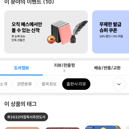
이 분야의 이벤트
10
리뷰/한줄평
도서정보
배송/반품/교환
8
 소개
관련분류
품목정보
출판사 리뷰
이 상품의 태그
#2022아침독서추천도서