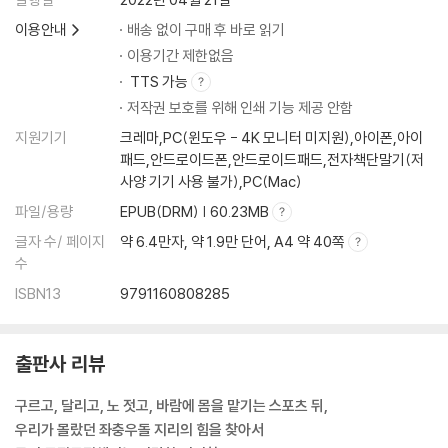
이용안내
배송 없이 구매 후 바로 읽기
이용기간 제한없음
TTS 가능
저작권 보호를 위해 인쇄 기능 제공 안함
지원기기
크레마,PC(윈도우 - 4K 모니터 미지원),아이폰,아이
패드,안드로이드폰,안드로이드패드,전자책단말기(저
사양 기기 사용 불가),PC(Mac)
파일/용량
EPUB(DRM) | 60.23MB
글자 수/ 페이지
약 6.4만자, 약 1.9만 단어, A4 약 40쪽
수
ISBN13
9791160808285
출판사 리뷰
구르고, 달리고, 노 젓고, 바람에 몸을 맡기는 스포츠 뒤,
우리가 몰랐던 좌충우돌 지리의 힘을 찾아서