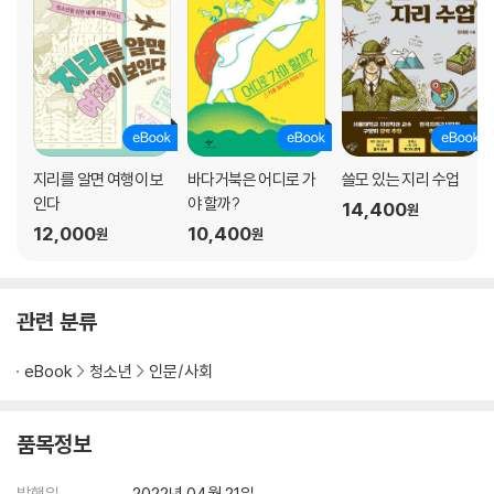
지리를 알면 여행이 보
바다거북은 어디로 가
쓸모 있는 지리 수업
인다
야 할까?
14,400
원
12,000
10,400
원
원
관련 분류
eBook
청소년
인문/사회
품목정보
발행일
2022년 04월 21일