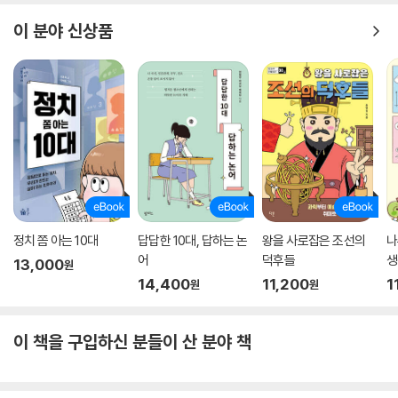
리그 구단은 이처럼 로키산맥이라는 든든한 조력자를 만나 입지할 수 있었
이 분야 신상품
던 셈입니다. 비결은 역시 지리입니다!
- [메이저리그 베이스볼을 위한 지리 스케치] 중에서(58쪽)
인간 문화의 배경이 되는 자연을 다시 만나다
- 기후위기, 코로나19… 예전처럼 스포츠를 즐기기 어려워진 시대, 우리에
게 요구되는 생태적 감수성
- 지리학에 관심 있는 청소년은 물론, 스포츠 및 관광 계열 진학 희망자에
게도 도움이 될 책
정치 쫌 아는 10대
답답한 10대, 답하는 논
왕을 사로잡은 조선의
나
스포츠는 특정한 장소, 지리, 기후를 활용한 인간의 활동이다. 두바이의 사
어
덕후들
생
13,000
원
막 한가운데 인공 골프장 만드는 등 환경 조건의 한계를 기술로 극복하는
14,400
11,200
1
원
원
사례도 있지만, 경제적 비용, 생태적 피해 비용이 만만치 않다. 그리고 이제
는 스포츠를 이전처럼 즐기기 어려운 시대에 접어들었다. 기후위기로 인해
동계올림픽 개최 가능지가 점점 줄어들고, 폭염으로 야외 경기가 중단되었
이 책을 구입하신 분들이 산 분야 책
다는 소식이 들려온다. 코로나19 바이러스의 대유행은 4년마다 치러 온
올림픽마저 미뤄지게 했다. 한 공간에서 부대끼며 스포츠를 즐기고, 경기
장을 꽉 채워 응원하고, 새로운 스포츠를 즐기러 여행을 떠나는 일상으로