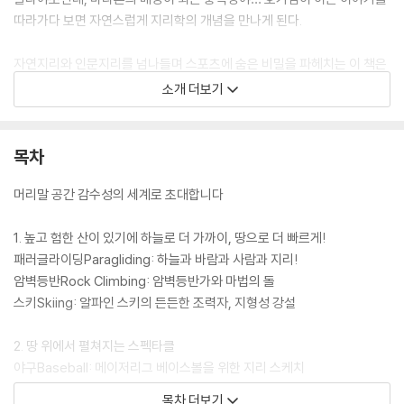
따라가다 보면 자연스럽게 지리학의 개념을 만나게 된다.
자연지리와 인문지리를 넘나들며 스포츠에 숨은 비밀을 파헤치는 이 책은
지리로 사고하는 즐거움을 선사한다. 지리라는 열쇠를 손에 쥐면, 이제껏
소개 더보기
무심코 지나왔던 내 곁의 언덕과 개울, 돌멩이와 바람이 새롭게 보이기 시
작할 것이다. 고등학교 지리 교사인 저자는 “이 책을 통해 지리 공부를 더
욱 알차고 재미있게 이어가기를 바란다”며 쉽고 흥미로운 지리의 세계로
목차
우리를 안내한다.
머리말 공간 감수성의 세계로 초대합니다
1. 높고 험한 산이 있기에 하늘로 더 가까이, 땅으로 더 빠르게!
패러글라이딩Paragliding: 하늘과 바람과 사람과 지리!
암벽등반Rock Climbing: 암벽등반가와 마법의 돌
스키Skiing: 알파인 스키의 든든한 조력자, 지형성 강설
2. 땅 위에서 펼쳐지는 스펙타클
야구Baseball: 메이저리그 베이스볼을 위한 지리 스케치
축구Soccer: 축구의 요람, 고기습곡산지
목차 더보기