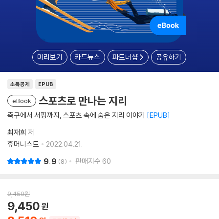
미리보기
카드뉴스
파트너샵
공유하기
소득공제
EPUB
스포츠로 만나는 지리
eBook
축구에서 서핑까지, 스포츠 속에 숨은 지리 이야기
EPUB
최재희
저
휴머니스트
2022.04.21.
9.9
판매지수
60
8
9,450
원
9,450