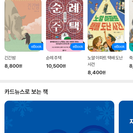
긴긴밤
순례 주택
노얄 아파트 택배 도난
죽
사건
8,800
10,500
8
원
원
8,400
원
카드뉴스로 보는 책