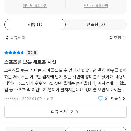
무심코 지나왔던 내 곁의 언덕과 개울, 돌멩이와 바람이 새롭게 보이기 시
혜택 및 유의사항
혜택 및 유의사항
작할 것이다. 고등학교 지리 교사인 저자는 “이 책을 통해 지리 공부를 더
욱 알차고 재미있게 이어가기를 바란다”며 쉽고 흥미로운 지리의 세계로
리뷰
1
한줄평
7
우리를 안내한다.
리뷰전체
추천순
지리의 눈으로 보면 새로운 세계가 열린다
- 한국지리, 세계지리, 인문지리, 자연지리를 아우르는 교양서
- 풍부한 사진 자료와 친절한 일러스트로 지리학 정보를 쉽게 소개
종이책
스포츠를 보는 새로운 시선
《스포츠로 만나는 지리》는 15개 스포츠 종목을 통해 다양한 지리학 지식
스포츠를 보는 또 다른 재미를 느낄 수 있어서 좋았네요. 특히 야구를 좋아
을 소개한다. 산곡풍, 기온역전층처럼 어렵게 느껴지던 개념도 ‘패러글라
하는 저로서는 야구단 입지에 담겨 있는 사연에 흥미를 느꼈어요. 내용도
이더가 더 높게 날기 위해선 어떤 바람이 필요할까?’ ‘패러글라이더는 얼마
어렵지 않고 읽기 쉬워요. 2022년 올해는 동계올림픽, 아시안게임, 월드
나 높이 날 수 있을까?’ 하는 질문과 함께면 흥미진진한 이야기로 탈바꿈한
컵 등 스포츠 빅 이벤트가 연이어 펼쳐지는데요. 경기를 보면서 아이들 또
다. 조산운동, 무역풍, 지형성 강설 등 자연지리부터 석탄 산지와 도시의 형
는 지인들에게 한마디 던질 수 있는 기회를 이 책을 통해 얻는 것도 좋을 것
l*****p
2022.01.02.
신고
0
댓글
0
성, 지프의 법칙 등 인문지리까지 종합적으로 다루는 이 책은 지리 교과를
같네요ㅋㅋ
새롭게 만나도록 도와준다. 풍부한 사진 자료와 일러스트가 삽입되어 있어
리뷰 전체보기
청소년이 스스로 학습하기에도, 학생들에게 재미있게 지리를 안내하기 위
해 고민하는 교사가 수업에 활용하기에도 유용하다.