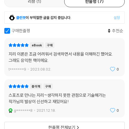
리뷰
1
한줄평
7
또한 이 책은 지구적 시야에서 스포츠를 바라보며 세계 곳곳의 지형적 특
징, 기후적 특징을 짚어 본다. 축구 리그가 발달한 지역은 어떤 지리적 공통
클린봇
이 부적절한 글을 감지 중입니다.
설정
점이 있는지, 래프팅 명소는 어떤 공통된 특징을 갖고 있는지, 동계올림픽
개최지는 어떤 조건을 갖추어야 하는지 살피다 보면 여러 지역을 비교하고
구매한줄평
추천순
유추하는 지리적 사고력을 키울 수 있다.
eBook
구매
유라시아 대륙 서쪽 해안의 영국 프리미어리그와 대륙 동쪽 해안의 K리그
지리 이론은 조금 어려워서 검색하면서 내용을 이해하긴 했어요.
의 시즌 기간도 ‘기후’로 풀 수 있습니다. 모두 북반구 중위도에 위치해 계
그래도 유익한 책이에요.
절이 같지만, 기후 특징으로 인해 경기 시즌은 정반대지요. 여기엔 탁월풍
이 관여합니다. 유라시아 대륙 서안은 연중 바다에서 불어오는 습윤한 편
t*******9
2023.08.02.
0
서풍의 영향을 받습니다. 그래서 겨울철에도 날씨가 온화해 경기를 치를
수 있지요. 반면, 대륙 동안은 겨울철 대륙에서 발달한 차가운 기단의 영향
종이책
구매
을 받아 땅이 얼 정도로 춥습니다. 이렇게 보니 우리나라에 유독 인조 잔디
스포츠로 만나는 지리~생각하지 못한 관점으로 기술해가는
구장이 많은 이유를 알겠지요?
작가님의 발상이 신선하고 재밌어요!
- [축구의 요람, 고기 습곡 산지] 중에서(77쪽)
g*******8
2021.12.18.
0
시야를 넓혀 지형성 강설의 도움으로 알파인 경기를 잘 치러 낸 다른 장소
들을 찾아볼까요? 일단 수증기가 풍부한 바다를 지나는 탁월풍이 지형과
한줄평 전체보기