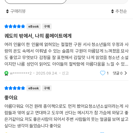
지 ‘사랑하는 마음’을 놓지 않은 사람들의 궤도가 중첩되었기에 가능했던
구매리뷰
추천순
기적이었다. 개개인의 사랑은 역사에 기록되지 않더라도, 사랑이 모여 이
루어낸 기적은 어떤 식으로든 기록되기 마련임을 이 소설은 보여준다. 소
eBook
구매
설에는 달의 뒷면처럼 영영 감춰질 뻔했던 ‘궤도 밖 아이들’의 목소리가 또
렷하게 기록되었다. 풍화침식이 없는 달 위에 새겨져 영원히 지워지지 않
궤도의 밖에서, 나의 룸메이트에게
을 리아의 이야기처럼. 우리는 지구가 반파되는 비극을 목도하면서도 사랑
여러 인물이 한 인물에 얽혀있는 절절한 구원 서사.청소년들의 우정과 사
과 연대를 읽어낼 수 있다. 단 한 사람의 무사함이지만, 그 한 사람은 누군
랑의 온도 속에서 이뤄낼 수 있는 슬픔의 구원이 아름답게 느껴졌음.묘사
가의 세계였으므로.
도 좋았고 무엇보다 감정을 잘 표현해서 감질맛 나게 읽었음.청소년 소설
이지만 나름 성인이 읽어도 아이들의 절박함에 아름다움을 느낄 수 있는
그러니까 이것은,
책.
w********2
2025.09.24.
신고
1
댓글
0
마지막 순간까지 서로를 놓지 않은 연대의 기록이자
한 세계가 끝나도 결코 사라지지 않을 사랑의 연대기.
eBook
구매
좋아요
전삼혜 작가는 그간 청소년SF소설이라는 한길을 부지런히 걸어왔다. 현재
의 시공간에 매이지 않고 앞으로 뻗어 나가기 위해 더욱 치열하게 현재를
아름다워요 이건 원래 종이책으로도 먼저 봤어요청소년소설이라는게 사
람들과 엮여 살고 연대하고 도우며 산다는 메시지가 참 가슴에 와닿고 좋
파고들어야 하는 SF문학, 오늘날을 살아가는 청소년들과 호흡해야 하지
은거같아요 저도 좋은사람이 되어서 주변 사람들의 웃는 얼굴을 보며 살고
만 동시에 청소년이 살아갈 미래를 염두에 두어야만 하는 청소년문학. 닮
싶다는 생각이 들었습니다 좋아요
은 데가 있는 두 영역의 교집합에 전삼혜 소설이 있다. 세계의 진보와 인물