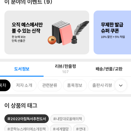
이 분야의 이벤트
9
리뷰/한줄평
도서정보
배송/반품/교환
107
목차
저자 소개
관련분류
품목정보
출판사 리뷰
이 상품의 태그
#2022아침독서추천도서
#내맘대로올해의책
#문학뉴스레터에소개된책
#세계멸망
#연대