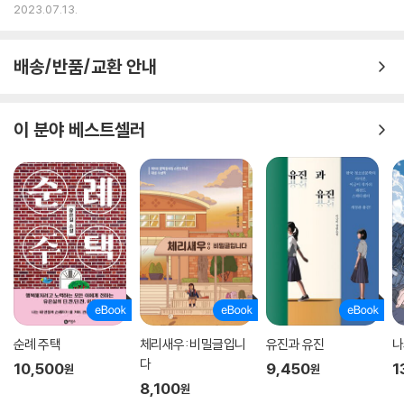
2023.07.13.
배송/반품/교환 안내
이 분야 베스트셀러
순례 주택
체리새우: 비밀글입니
유진과 유진
나
다
10,500
9,450
1
원
원
8,100
원