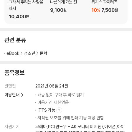
그래서 우리는 사랑을
나름에게 가는 길
위치스 파이터즈
하지
9,100
10
7,560
%
원
원
10,400
원
관련 분류
eBook
청소년
문학
품목정보
발행일
2021년 06월 24일
이용안내
배송 없이 구매 후 바로 읽기
이용기간 제한없음
TTS 가능
저작권 보호를 위해 인쇄 기능 제공 안함
지원기기
크레마,PC(윈도우 - 4K 모니터 미지원),아이폰,아이