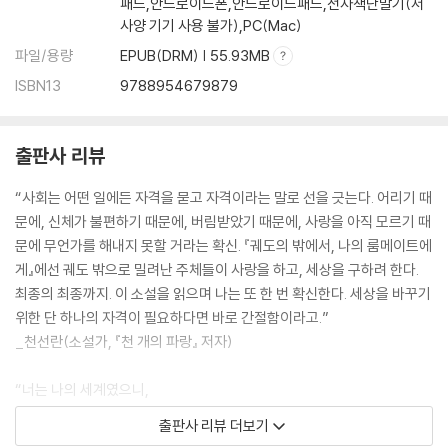
패드,안드로이드폰,안드로이드패드,전자책단말기(저
사양 기기 사용 불가),PC(Mac)
파일/용량
EPUB(DRM) | 55.93MB
ISBN13
9788954679879
출판사 리뷰
“사회는 어떤 일에든 자격을 묻고 자격이라는 말로 선을 긋는다. 어리기 때
문에, 신체가 불편하기 때문에, 버림받았기 때문에, 사랑을 아직 모르기 때
문에 무언가를 해내지 못할 거라는 확신. 『궤도의 밖에서, 나의 룸메이트에
게』에선 궤도 밖으로 밀려난 주체들이 사랑을 하고, 세상을 구하려 한다.
최종의 최종까지. 이 소설을 읽으며 나는 또 한 번 확신한다. 세상을 바꾸기
위한 단 하나의 자격이 필요하다면 바로 간절함이라고.”
_천선란(소설가, 『천 개의 파랑』 저자)
“너는 나의 세계였으니,
나도 너에게 세계를 줄 거야.“
출판사 리뷰 더보기