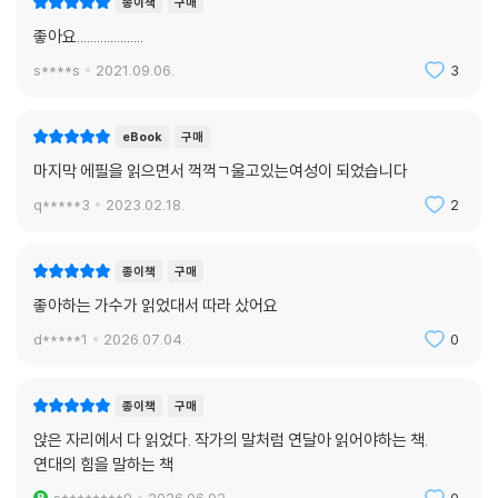
종이책
구매
Episode 1. 창세기 - 리아의 이야기
좋아요....................
푸르지 않은 지구를 보며 리아가 떠올리는 것은 오직 단 한 사람. 리아는 풍
s****s
2021.09.06.
3
화침식이 없는 달의 표면에 영원히 지워지지 않을 이야기를 새기기 시작한
다.
eBook
구매
Episode 2. 아주 높은 곳에서 춤추고 싶어 - 제롬의 이야기
마지막 에필을 읽으면서 꺽꺽ㄱ울고있는여성이 되었습니다
소행성 충돌까지 앞으로 6일 남았다고? 뭐, 괜찮아. 한 명은 무사할 테니
q*****3
2023.02.18.
2
까. 달에 착륙해 있을 나의 동료, 유리아. 난 너와 함께 광장에서 춤추던 그
날을 선명하게 기억해.
종이책
구매
Episode 3. 궤도의 끝에서 - 리우의 이야기
좋아하는 가수가 읽었대서 따라 샀어요
지뢰로 양다리를 잃은 리우, 두 눈이 잘 보이지 않는 슈. 보육원의 룸메이트
d*****1
2026.07.04.
0
였던 둘은 서로의 눈이 되고 다리가 되었다. 리우가 혼자 제네시스에 오기
전까지는.
종이책
구매
Episode 4. 팽창하지 않는 우주를 원해 - 단의 이야기
앉은 자리에서 다 읽었다. 작가의 말처럼 연달아 읽어야하는 책.
단은 행성 좌표 데이터에 주기적으로 거짓 숫자들을 섞어 넣는다. 소행성
연대의 힘을 말하는 책
이 다가오고 있음을 모두에게 숨기기 위해서. 가끔 단은 생각한다. 이 버거