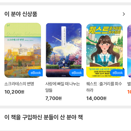
이 분야 신상품
소크라테스의 변명
사랑에 빠질 때 나누는
퀘스트 : 줄거리를 회수
별
말들
하라
10,200
1
원
7,700
14,000
원
원
이 책을 구입하신 분들이 산 분야 책