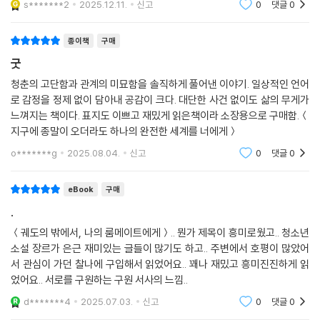
의 진보를 동시에 그려내기 위해, 작가의 상상력은 주류로 일컬어지는 질
s*******2
2025.12.11.
신고
0
댓글
0
서를 해체하고 재구성하는 도구로 기능하며 반드시 청소년이 처한 현실을
관통하며 나아간다. 특히 사회적 소수에 해당하는, 주류의 궤도 밖으로 밀
종이책
구매
려난 청소년들의 현실은 전삼혜 작가가 오랫동안 집중해 온 테마다. 전삼
굿
혜가 구축한 세계에서 룸메이트를 사랑하는 청소년, 젠더 규범에 얽매이지
청춘의 고단함과 관계의 미묘함을 솔직하게 풀어낸 이야기. 일상적인 언어
않는 청소년, 보호의 바깥으로 내몰린 청소년, 장애를 가진 청소년은 자신
로 감정을 정제 없이 담아내 공감이 크다. 대단한 사건 없이도 삶의 무게가
만의 독자적인 궤도를 선명하게 그리며 존재한다. 누군가를 살리기 위해
느껴지는 책이다. 표지도 이쁘고 재밌게 읽은책이라 소장용으로 구매함.＜
안간힘을 쓰는 SF적 히어로의 자리에 바로 그들이 서 있다.
지구에 종말이 오더라도 하나의 완전한 세계를 너에게＞
o*******g
2025.08.04.
신고
0
댓글
0
”외롭다고 느끼는 청소년 퀴어들이
‘이어져 있다’는 감각의 부드러움을 느끼는 책이 되었으면 합니다.“ _전삼
eBook
구매
혜
.
이 책은 전삼혜 작가에게도, 그의 작품을 오래 지켜봐 온 팬들에게도 각별
＜궤도의 밖에서, 나의 룸메이트에게＞.. 뭔가 제목이 흥미로웠고.. 청소년
할 것이 틀림없다. 작가의 전작 『소년소녀 진화론』(2015)에 수록되었던
소설 장르가 은근 재미있는 글들이 많기도 하고.. 주변에서 호평이 많았어
단편 「창세기」를 씨앗 삼아 탄생한 소설이기 때문이다. 당시 「창세기」는 「G
서 관심이 가던 찰나에 구입해서 읽었어요.. 꽤나 재밌고 흥미진진하게 읽
enesis」라는 제목으로 영역되어 글로벌 문학 웹진 〈Words Without Bo
었어요.. 서로를 구원하는 구원 서사의 느낌..
rders〉 2016년 6월호 퀴어 특집에 실렸고, 2016년 퀴어문화축제의 무지
d*******4
2025.07.03.
신고
0
댓글
0
개책갈피 부스에서 소책자 형태로 독자들을 만나기도 했다. 많은 독자들에