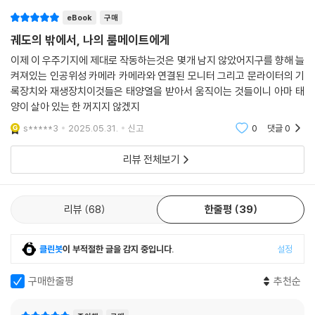
게 강렬한 인상을 남겼으며 지금도 활발히 회자되고 있는 작품이 6년이란
eBook
구매
시간을 건너, 드넓은 우주처럼 확장된 모습으로 우리를 찾아왔다.
궤도의 밖에서, 나의 룸메이트에게
과거의 전삼혜가 제시한 모티프는, 현재의 전삼혜에 의해 웅장한 오케스트
라와 같은 대서사시로 진화하였다. 결핍과 갈망, 고립과 연대, 비관과 낙관
이제 이 우주기지에 제대로 작동하는것은 몇개 남지 않았어지구를 향해 늘
켜져있는 인공위성 카메라 카메라와 연결된 모니터 그리고 문라이터의 기
이 공존하는 세계관은 전삼혜 특유의 담담하고도 서정적인 문장으로 아름
록장치와 재생장치이것들은 태양열을 받아서 움직이는 것들이니 아마 태
답게 연주된다. 소설은 결국 어딘가 불완전하고 나약한 ‘인간’들의 이야기
양이 살아 있는 한 꺼지지 않겠지
이다. 지켜야 할 것을 선택하고 그것을 지키기 위해 비틀거리면서도 나아
가는 사람들. 사랑을 지키는 일이야말로 비관적인 현실에서 유일한 선택지
s*****3
2025.05.31.
신고
0
댓글
0
임을 잘 알고 있는 인물들은 하나같이 매력적이다. 힘껏 사랑하는 일을 말
리뷰 전체보기
하는 소설, 사랑하고 싶어지는 소설이다.
무슨 말을 보태야 할까요. 혐오로 가득한 시대를 살아가는 당신과 나에게.
리뷰
68
한줄평
39
그 혐오 속에서 우리가 서로 연대하고 사랑하는 일이, 지구로 날아오는 소
행성의 방향을 비틀고 표면을 깎듯 예전보다 나은 삶을 위한 우리의 최선
이라는 것 외에는.
클린봇
이 부적절한 글을 감지 중입니다.
설정
_작가의 말에서
구매한줄평
추천순
[에피소드 소개]