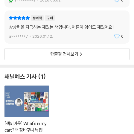
s********9
2026.06.02.
0
운 비밀을 누군가와 나누고 싶다고.
Episode 5. 두고 온 기도 - 루카(캐롤린)의 이야기
종이책
구매
제네시스의 아이 ‘루카’는 더 이상 없다. 어린 시절의 기억을 숨긴 채, 바깥
상상력을 자극하는 재밌는 책입니다. 어른이 읽어도 재밌어요!
세상에서 ‘캐롤린’이라는 이름으로 살아갈 거야. 애인이 내리는 커피 향에
a*******7
2026.01.12.
0
잠을 깨고 도서관에 연체된 책을 반납하는 이 평화로운 일상을 지켜 낼 거
야.
한줄평 전체보기
Episode 6. 토요일의 아침 인사 - 세은의 이야기
마지막의 마지막까지 나는 포기하지 않아. 끝까지 싸우겠어. 나의 룸메이
트가 돌아올 지구를 지키기 위해서.
채널예스 기사
1
Epilogue. 토요일, 당신에게
충돌이 있은 지 6개월. 지구상의 누군가가 달을 향해 편지를 쓴다. “당신을
데리러 가겠습니다.”
[책읽아웃] What's in my
cart? 책 장바구니 특집!