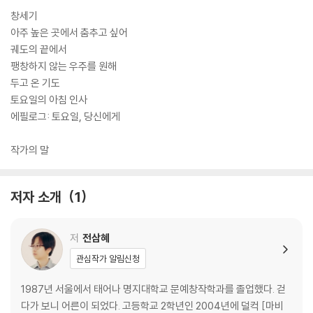
창세기
아주 높은 곳에서 춤추고 싶어
궤도의 끝에서
팽창하지 않는 우주를 원해
두고 온 기도
토요일의 아침 인사
에필로그: 토요일, 당신에게
작가의 말
저자 소개
1
저
전삼혜
관심작가 알림신청
1987년 서울에서 태어나 명지대학교 문예창작학과를 졸업했다. 걷
다가 보니 어른이 되었다. 고등학교 2학년인 2004년에 덜컥 [마비