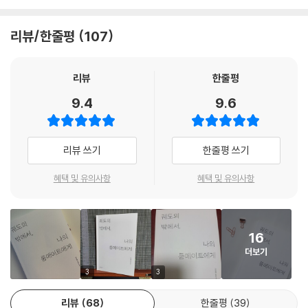
아득하게 먼 우주의 끝, 그곳에서부터 소행성 하나가 날아오고 있다. 지름
은 800미터 남짓으로 충돌 시 문명의 대부분을 파괴할 규모다. 우주공학
리뷰/한줄평
107
의 최정상에 선 기관이자 우수한 아이들을 선택해 연구원으로 육성하는 학
교인 ‘제네시스’에선 소행성 궤도를 바꿔 보려 하지만 쉽지 않다.
제네시스의 아이들에겐 부모도, 후견인도 없다. 밖에서 기다리는 사람이
리뷰
한줄평
없는, 사랑할 대상도 믿고 의지할 대상도 오직 울타리 안에서 찾아야만 하
9.4
9.6
는 아이들이다. 이들은 예정된 재앙으로부터 무언가를 지키기 위해 애쓴
다. 지극히 평범한 일상을, 소중한 사람을, 또는 소중한 사람이 지키고자 했
던 한 세계를.
리뷰 쓰기
한줄평 쓰기
그리고 어느 토요일, 제네시스 항공기계정비반의 ‘유리아’는 단독 출장을
가 있던 달에서 지구가 검은 구름으로 뒤덮이는 순간을 목도한다. 더 이상
혜택 및 유의사항
혜택 및 유의사항
푸르지 않은 지구를 지켜보며 달에서 버틴 지 어느덧 6개월. 반파된 지구
에서 누군가가 리아에게 편지를 쓴다.
“쉽지 않으리라는 것은 모두 인정합니다. 고작 한 명의 사람을 위하여 지구
16
상의 여러 사람을 살릴 수 있는 물자를 낭비한다는 비난도 있습니다. 하지
더보기
만 당신은, 유리아 씨는, 제네시스가 온 힘을 다해 살리려고 한 사람이니까
요. 당신을 데리러 가겠습니다.”
3
3
리뷰
68
한줄평
39
종말의 비망록인 듯한 이 소설은 ‘기적의 비화’에 더 가깝다. 마지막 순간까