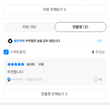
형식이라서 쉽게 읽
공공성은 단지 공공병원의 병상을 확보한다고 얻어지는 것이 아니며 시민
리뷰 전체보기
사회의 강화 혹은 사회 전반의 공공성 강화라는 차원으로 귀결될 수밖에
없다. 공동체의 필요에 반응하고 움직일 수 있는 시민들의 존재, 위기 상황
에 응답하여 공공부문과 민간부문을 아울러 조직하고 동원할 수 있는 거버
리뷰
15
한줄평
2
넌스, 그리고 이를 가능하게 하는 정치가 뒷받침되어야 하는 것이다. 공공
과 민간, 전문의료와 돌봄, 다양한 소수자를 포괄하는 커먼즈의 존재 없이
의료는 공공재가 될 수 없다.
클린봇
이 부적절한 글을 감지 중입니다.
설정
3장 「여성과 소수자를 위한 현장의 의료」
에서 국립중앙의료원 산부인과
구매한줄평
추천순
전문의 윤정원은 가부장적인 의학지식을 바탕으로 구성된 의료시스템 속
에서 철저히 소외되어왔던 소수자들의 현실을 논하며 정상과 비정상을 판
종이책
구매
가름하는 의학지식 자체의 가부장성을 비판적으로 성찰한다. 또한 성과 재
추천합니다
생산 건강이 기존의 의료체계 속에서 필수의료가 아닌 부차적인 의료로 다
l*****2
2025.11.21.
0
루어져왔음을 지적하고, 성과 재생산 건강은 단지 의료 문제가 아니라 가
족/노동/교육 등 우리 사회의 전체적인 모순과 밀접하게 연결되어 있음을
인식해야 한다고 역설한다. 구체적인 현장 경험을 통해 여성 노동자의 산
한줄평 전체보기
업재해 문제, 여성 청소년이 처한 현실과 성교육의 문제 등을 뼈아프게 진
단하는 한편 소수자를 살피는 여성주의 의료가 의료계 전체를 근원적으로