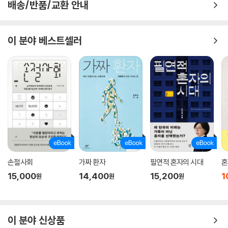
뒤바꾸는 동력이 되고 있음도 발견한다.
배송/반품/교환 안내
4장 「사람답게 아프고 늙어간다는 것」
에서 연세대 문화인류학과 교수 이
지은은 의료는 단지 전문가들의 영역이 아니며 노화/질병과 관련되어 돌
이 분야 베스트셀러
봄을 수행하고 있는 일반인들의 경험과 지식 역시 전문성으로 인정받아야
할 필요를 강조한다. 특히 비정상적인 삶에 대한 우리의 공포가 결국 노화
와 질병에 대한 두려움을 키운다고 설파하면서, 치매 등에 대해 우리가 느
끼는 두려움의 구조를 근원적으로 성찰한다. 코로나19를 계기로 돌봄의
위기, 돌봄의 공백이라는 문제제기가 활성화되었지만 여전히 돌봄은 서비
스의 일종으로 다루어지고 있고, 그 서비스를 제공받을 권리가 시장을 매
개로 논의되고 있다. 하지만 돌봄의 사회화는 단지 요양시설의 증가와 요
양보호사 확충으로 이루어지는 것은 아니다. 인간은 누구나 취약할 수밖에
없다는 것을 제대로 받아들이고, 돌봄과 의존을 중심으로 시민성을 새롭게
고민할 때, 고통이 외면당하지 않고 좋은 삶과 죽음을 향한 공동의 삶이 확
손절사회
가짜 환자
필연적 혼자의 시대
혼
장될 것이다.
15,000
14,400
15,200
1
원
원
원
이 분야 신상품