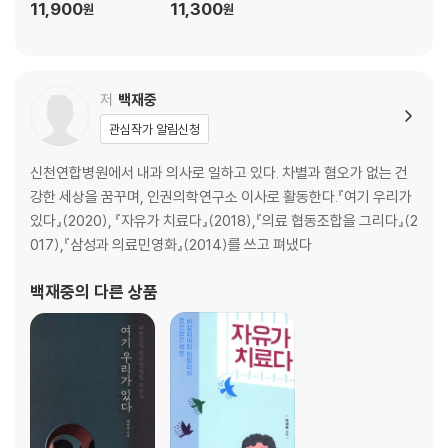
11,900
11,300
원
원
저
백재중
관심작가 알림신청
신천연합병원에서 내과 의사로 일하고 있다. 차별과 혐오가 없는 건
강한 세상을 꿈꾸며, 인권의학연구소 이사로 활동한다.『여기 우리가
있다』(2020), 『자유가 치료다』(2018),『의료 협동조합을 그리다』(2
017),『삼성과 의료민영화』(2014)를 쓰고 펴냈다
백재중
의 다른 상품