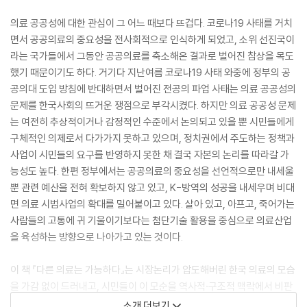
의료 공공성에 대한 관심이 그 어느 때보다 뜨겁다. 코로나19 사태를 거치
면서 공공의료의 중요성을 전사회적으로 인식하게 되었고, 소위 선진국이
라는 국가들에서 그동안 공공의료를 축소해온 결과로 벌어진 참상을 목도
했기 때문이기도 하다. 거기다 지난여름 코로나19 사태 와중에 정부의 공
공의대 도입 방침에 반대하면서 벌어진 전공의 파업 사태는 의료 공공성의
문제를 한국사회의 뜨거운 쟁점으로 부각시켰다. 하지만 의료 공공성 문제
는 여전히 추상적이거나 감정적인 수준에서 논의되고 있을 뿐 시민들에게
구체적인 의제로서 다가가지 못하고 있으며, 정치권에서 주도하는 정책과
사업이 시민들의 요구를 반영하지 못한 채 결국 자본의 논리를 따라갈 가
능성도 높다. 한편 정부에서는 공공의료의 중요성을 선언적으로만 내세울
뿐 관련 예산을 전혀 확보하지 않고 있고, K-방역의 성공을 내세우며 비대
면 의료 시범사업의 확대를 밀어붙이고 있다. 살아 있고, 아프고, 죽어가는
사람들의 고통에 귀 기울이기보다는 첨단기술 활용을 중심으로 의료산업
을 육성하는 방향으로 나아가고 있는 것이다.
이 책 『다른 의료는 가능하다』는 시장논리가 압도해버린 한국 의료의 모습
을 가감 없이 드러내고, 시민들이 이 모순을 역사적·구조적 맥락에서 비판
적으로 성찰하게끔 기획되었다. 돌봄과 커먼즈의 문제를 지속적으로 연구
소개 더보기