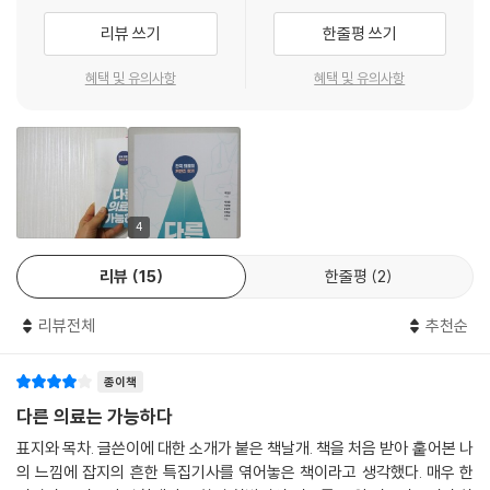
료, 양극화된 의료서비스 등 시민들이 의료현장에서 느끼는 모순과 불만은
리뷰 쓰기
한줄평 쓰기
어디에서부터 비롯하는 것인지 그 역사적 맥락을 이해하고자 정부, 시민사
회, 의료 전문가, 재벌자본 등 다양한 주체의 개입을 통해 형성되어온 한국
혜택 및 유의사항
혜택 및 유의사항
의료의 독특한 지형을 탐사한다.
1장 「의료민영화는 건강을 위협한다」
에서는 호흡기내과 전문의이자 신천
연합병원장인 백재중과 공공성이 취약한 한국 의료시스템의 구조적 한계
를 들여다본다. 일제강점기를 지나 미군정을 지나면서 자유방임형 의료가
정착하게 된 과정부터 2000년대 삼성, 현대 등 재벌자본이 의료영역에서
4
새로운 시장을 개척하는 데 이르기까지 의료민영화의 흐름을 역사적인 관
리뷰
15
한줄평
2
점에서 살펴본다. 흔히 1990년대 이후 신자유주의의 영향이라고 분석해
왔던 의료민영화 현상을 그 이전부터 다양한 주체가 개입해 형성해온 복합
리뷰전체
추천순
적 결과로 파악하고, 오늘날 활발히 논의되고 있는 디지털의료와 원격의료
역시 의료민영화의 흐름임을 구체적 근거와 함께 비판적으로 파헤친다.
종이책
5장 「사람중심 의료를 향해」
에서는 건강 불평등, 건강정의를 꾸준히 연구
다른 의료는 가능하다
해온 서울대 보건대학원 교수 김창엽과 의료보험제도를 통해 구축되어온
표지와 목차. 글쓴이에 대한 소개가 붙은 책날개. 책을 처음 받아 훝어본 나
시장형 의료체계의 특징과 한계를 짚는다. 한국의 의료정책 중 가장 만족
의 느낌에 잡지의 흔한 특집기사를 엮어놓은 책이라고 생각했다. 매우 한