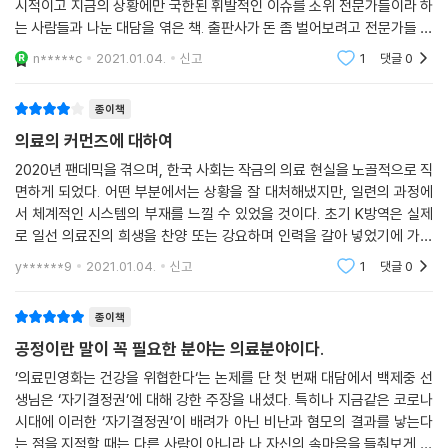
도가 높은 제도로 평가받고 있는 전국민 의료보험이 실은 박정희정권 당시
시적이고 지금의 상황에만 국한된 휘발적인 이슈를 소위 전문가들이라 하
국가 통치기술의 일환으로 활용되었다고 분석하며, 공적 자본이 민간 공급
는 사람들과 나눈 대담을 엮은 책. 출판사가 돈 좀 벌어보려고 전문가들 인
자를 위한 경제적인 토대가 되어왔음을 폭로한다. 김창엽은 고령화나 지역
텨뷰 몇 개 따서 책하나 후딱 만들었구나 라는 느낌이 이 책에 대해서 처음
n*****c
2021.01.04.
신고
1
댓글
0
내가 가진 편
위축이 심화되면서 현재의 시장형 시스템과 건강보험의 공적 재정이 더이
상 지속될 수 없는 한계에 이르렀다고 경고하는데, 한편으로는 이러한 위
종이책
기 상황이 곧 기회가 될 수 있음을 역설하며 고통받고 있는 사람들의 어려
의료의 커먼즈에 대하여
움에 응답하는 ‘사람중심’ 시각을 되살려야 함을 강조한다.
2020년 팬데믹을 겪으며, 한국 사회는 작금의 의료 현실을 노골적으로 직
면하게 되었다. 어떤 부분에서는 상황을 잘 대처해냈지만, 일련의 과정에
한국사회에서 의사라는 직업은 어떤 위치에 있나
서 체계적인 시스템의 부재를 느낄 수 있었을 것이다. 초기 K방역은 실제
의료 인력을 둘러싼 논쟁, 그 해법을 찾는다
로 일선 의료진의 희생을 찬양 또는 강요하며 인력을 갈아 넣었기에 가능
했고, 자원 봉사와 파견 지원이 있었기에 대처할 수 있었다고 생각한다. 그
2020년 의사파업은 의대정원 확대와 공공의대 설립 정책에 의료계가 반
y******9
2021.01.04.
신고
1
댓글
0
렇기에 앞으로의
발하며 시작했다. 전공의들이 앞장서고 의대생들이 유학과 국시 거부 방식
으로 참여했으며, 개원의들도 젊은 의사들의 파업을 지지, 응원하는 양상
종이책
이었다. 하지만 이들의 파업은 집단이기주의 및 엘리트주의로 비춰지면서
공정이란 말이 꼭 필요한 분야는 의료분야이다.
전국민적인 반감을 샀고, 특히 코로나19 팬데믹 와중에 응급실, 중환자실
’의료민영화는 건강을 위협한다‘는 논제를 단 첫 번째 대담에서 백제중 선
등 필수의료 영역에서도 전공의들이 철수하면서 여론이 악화되었다. 의사
생님은 ‘자기결정권’에 대해 강한 주장을 내셨다. 특히나 지금같은 코로나
파업은 단순히 의대 정원 확대에만 국한된 문제가 아니라 의사 양성과정
시대에 이러한 ‘자기결정권’이 배려가 아닌 비난과 혐모의 결과를 낳는다
전체와 연결해 고민해야 하고, 더 나아가 한국사회에서 의사라는 직업은
는 점을 지적할 때는 다른 사람이 아니라 나 자신의 속마음을 들춰보게 되