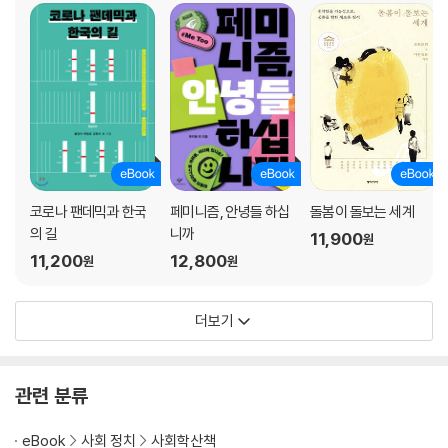
코로나 팬데믹과 한국
페미니즘, 안녕들 하십
돌봄이 돌보는 세계
의 길
니까
11,900
원
11,200
12,800
원
원
더보기
관련 분류
eBook
사회 정치
사회학산책