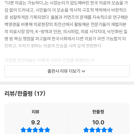
『다른 의료는 가능하다』는 시장논리가 압도해버린 한국 의료의 모습을 가
감 없이 드러내고, 시민들이 이 모순을 역사적·구조적 맥락에서 비판적으
로 성찰하게끔 기획되었다. 돌봄과 커먼즈의 문제를 지속적으로 연구해온
백영경을 비롯해 의료현장의 최전선에서 활동해온 전문가들이 재벌자본
의 의료시장 장악, K-방역과 인권, 의사파업, 의료 사각지대, 낙인화된 질
병 등 핵심 쟁점을 파고들며 한국사회에서 다른 의료가 과연 가능할지 타
진하고, 우리가 원하는 의료의 모습을 사려 깊게 전망한다.
시장형 민간의료는 어떻게 시민의 건강을 위협하는가
디지털 의료 등 첨단기술에 가린 의료 불평등의 현실
출판사 리뷰 더보기
현대사회에서 사람은 의료서비스에 기대어 살아갈 수밖에 없다. 오늘날 사
람들은 대부분 병원에서 태어나며, 아플 때는 물론이거니와 예방접종이나
리뷰/한줄평
17
건강검진을 받기 위해 병원을 방문하며, 죽을 때도 병원에서 죽는다. 그럼
에도 불구하고 의료는 전문가의 영역으로 생각해 몸이나 질병, 병원을 둘
러싼 의료서비스의 구체적인 내용에 대해 대부분 사람들이 큰 관심을 두지
리뷰
한줄평
않는다. 진위를 알 수 없는 각종 건강정보가 범람하는 데 비해 정작 의료서
9.2
10.0
비스의 질을 결정하는 정책이나 구조 차원의 문제에 대해서는 그 정보가
부족하고 관련 담론이 활성화되어 있지도 않다. 이 책은 3분 진료, 과잉진