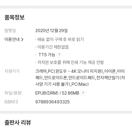
품목정보
발행일
2020년 12월 29일
이용안내
배송 없이 구매 후 바로 읽기
이용기간 제한없음
TTS 가능
저작권 보호를 위해 인쇄 기능 제공 안함
지원기기
크레마,PC(윈도우 - 4K 모니터 미지원),아이폰,아이
패드,안드로이드폰,안드로이드패드,전자책단말기(저
사양 기기 사용 불가),PC(Mac)
파일/용량
EPUB(DRM) | 52.86MB
ISBN13
9788936493325
출판사 리뷰