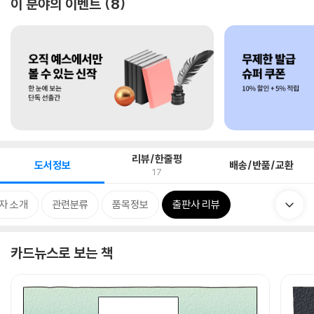
이 분야의 이벤트
8
리뷰/한줄평
도서정보
배송/반품/교환
17
자 소개
관련분류
품목정보
출판사 리뷰
카드뉴스로 보는 책