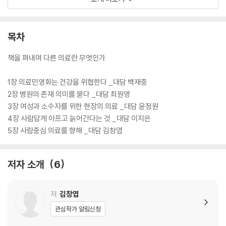
해온 백영경을 비롯해 의료현장의 최전선에서 활동해온 전문가들이 재벌
자본의 의료시장 장악, K-방역과 인권, 의사파업, 의료 사각지대, 낙인화
된 질병 등 핵심 쟁점을 파고들며 한국사회에서 다른 의료가 과연 가능할
목차
지 타진하고, 우리가 원하는 의료의 모습을 사려 깊게 전망한다.
책을 펴내며 다른 의료란 무엇인가
1장 의료민영화는 건강을 위협한다 _대담 백재중
2장 병원의 존재 의미를 묻다 _대담 최원영
3장 여성과 소수자를 위한 현장의 의료 _대담 윤정원
4장 사람답게 아프고 늙어간다는 것 _대담 이지은
5장 사람중심 의료를 향해 _대담 김창엽
저자 소개
6
저
김창엽
관심작가 알림신청