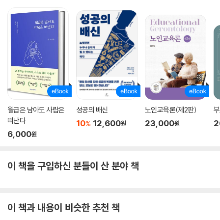
월급은 남아도 사람은
성공의 배신
노인교육론(제2판)
부
떠난다
10
12,600
23,000
2
%
원
원
6,000
원
이 책을 구입하신 분들이 산 분야 책
이 책과 내용이 비슷한 추천 책