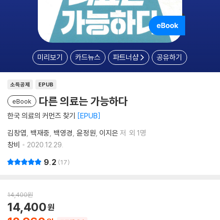
미리보기
카드뉴스
파트너샵
공유하기
소득공제
EPUB
다른 의료는 가능하다
eBook
한국 의료의 커먼즈 찾기
EPUB
김창엽
백재중
백영경
윤정원
이지은
저
외 1명
창비
2020.12.29.
9.2
17
14,400
원
14,400