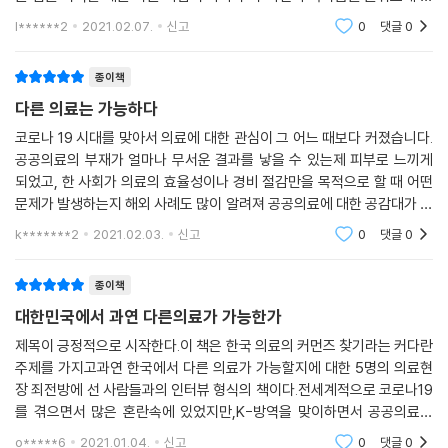
어떻게 자리매김되어야 하는가, 의료 인력은 과연 공공재인가라는 물음과
었다. 지금과 같은 시대라고 꼬집어 이야기하지 않아도 의료계에 대한 주
l******2
2021.02.07.
신고
0
댓글
0
연결될 수 있어야 의사를 둘러싼 엘리트주의, 전문가주의 문제를 극복할
변
수 있을 것이다.
종이책
2장 「병원의 존재 의미를 묻다」
에서 서울대병원 간호사 최원영은 의사파
다른 의료는 가능하다
업과 관련한 언론의 반응이 의사를 향한 일면적인 비난이었던 것에 반하여
코로나 19 시대를 맞아서 의료에 대한 관심이 그 어느 때보다 커졌습니다.
국가 정책의 실효성, 직업인으로서 의사들이 느끼는 불안감, 의료인을 향
공공의료의 부재가 얼마나 무서운 결과를 낳을 수 있는제 피부로 느끼게
한 시민사회의 편견 등을 두루 짚으며 의사파업 사태를 종합적인 시선으로
되었고, 한 사회가 의료의 효율성이나 경비 절감만을 목적으로 할 때 어떤
짚는다. 특히 의료인 역시 우리 사회의 직업인이자 노동자라는 것을 강조
문제가 발생하는지 해외 사례도 많이 알려져 공공의료에 대한 공감대가 확
하며 의료현장의 높은 노동강도를 중환자실 간호사로서의 체험에 근거해
산되고 있습니다. (-17-) 2000년도 의사파업은 의약분업 시행에 반대하
k*******2
2021.02.03.
신고
0
댓글
0
생생한 목소리로 비판한다. 의료를 둘러싼 문제를 노동의 관점으로 접근한
다는 것이 단지 의료인의 권리를 존중하는 것을 넘어 환자들의 생명과 존
종이책
엄과 직결된 문제라는 것임을 설득력 있게 설파한다.
대한민국에서 과연 다른의료가 가능한가
공공과 민간, 의료와 돌봄, 다양한 소수자를 포괄하는 커먼즈를 찾아서
제목이 긍정적으로 시작한다.이 책은 한국 의료의 커먼즈 찾기라는 커다란
주제를 가지고과연 한국에서 다른 의료가 가능할지에 대한 5명의 의료현
장 죄전방에 선 사람들과의 인터뷰 형식의 책이다.전세계적으로 코로나19
이 책 『다른 의료는 가능하다』는 의료를 하나의 커먼즈(commons, 공동
를 겪으면서 많은 혼란속에 있었지만,K-방역을 맞이하면서 공공의료에
영역)로 본다. 의료란 국가와 시장에만 맡겨둘 수 있는 것이 아니며, 시민
대한 관심은 더욱 깊어졌다.주제는 굉장히 무거운 주제를 다루지만 인터뷰
과 지역이 함께 주체가 되지 않는 한 저절로 주어지지 않기 때문이다. 의료
o*****6
2021.01.04.
신고
0
댓글
0