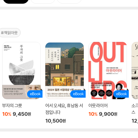
#책읽아웃
부자의 그릇
어서 오세요, 휴남동 서
아웃라이어
소
점입니다
스
10
9,450
10
9,900
%
%
원
원
10,500
12
원