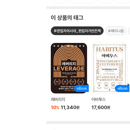
이 상품의 태그
#편집자의시대_편집자가만든책
#페미니즘
레버리지
아비투스
10
11,340
17,600
%
원
원