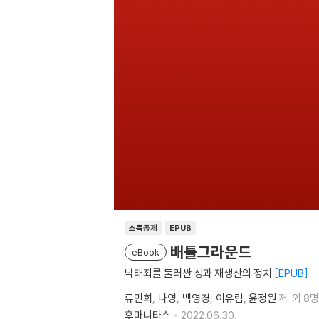
소득공제
EPUB
배틀그라운드
eBook
낙태죄를 둘러싼 성과 재생산의 정치
EPUB
류민희
나영
백영경
이유림
윤정원
저
외 8명
후마니타스
2022.06.30.