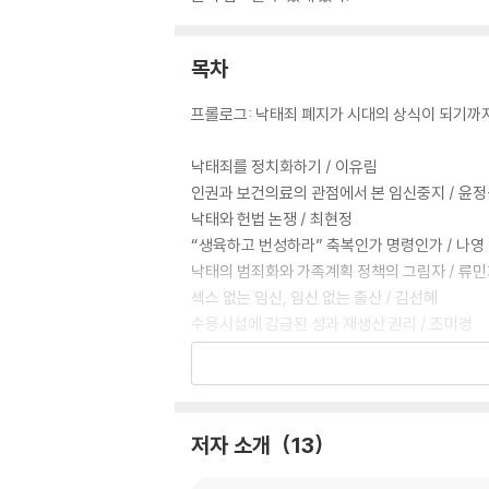
목차
프롤로그: 낙태죄 폐지가 시대의 상식이 되기까지
낙태죄를 정치화하기 / 이유림
인권과 보건의료의 관점에서 본 임신중지 / 윤
낙태와 헌법 논쟁 / 최현정
“생육하고 번성하라” 축복인가 명령인가 / 나영
낙태의 범죄화와 가족계획 정책의 그림자 / 류
섹스 없는 임신, 임신 없는 출산 / 김선혜
수용시설에 감금된 성과 재생산 권리 / 조미경
건강한 국가와 우생학적 신체들 / 황지성
재생산 담론과 퀴어한 몸들 / 박종주
낙태죄 폐지 투쟁의 의미를 갱신하기/ 나영정
저자 소개
13
에필로그: 낙태죄가 폐지되면 무슨 일이 일어날까 
찾아보기