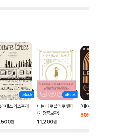
크라테스 익스프레
나는 나로 살기로 했다
[대여] 레버리지
기브 앤
(개정증보판)
50
6,300
11,20
%
원
,500
11,200
원
원