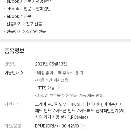
eBook
인문
서양철학
eBook
인문
철학일반
eBook
인문
선물하기
친구 선물
선물하기
직장인 선물
품목정보
발행일
2021년 05월 13일
이용안내
배송 없이 구매 후 바로 읽기
이용기간 제한없음
TTS 가능
저작권 보호를 위해 인쇄 기능 제공 안함
지원기기
크레마,PC(윈도우 - 4K 모니터 미지원),아이폰,아이
패드,안드로이드폰,안드로이드패드,전자책단말기(저
사양 기기 사용 불가),PC(Mac)
파일/용량
EPUB(DRM) | 30.42MB