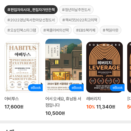
#편집자의시대_편집자가만든책
#청년의날추천도서
#2022경남독서한마당선정도서
#책씨앗2022최고의책
#오상진북스타그램
#북클러버의선택
#EBS북카페
#책읽아웃
아비투스
어서 오세요, 휴남동 서
레버리지
[
점입니다
17,600
10
11,340
5
%
원
원
10,500
원