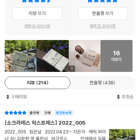
쾌락은 의심스럽다. 쾌락은 어두운 곳에, 닫힌 문 뒤에 머문다. ‘은밀한’ 쾌
에릭 와이너는 마르쿠스가 고민한 논점과 견해들을 다양하게 소개하며 어
리뷰 쓰기
한줄평 쓰기
락이나 ‘숨겨진’ 쾌락 같은 말을 할 때 우리는 가장 기본적인 이 인간 본능
떻게 그 자신의 대답에 이르렀는지, 그의 저서 《명상록》과 다양한 일화들
에 수치심이 깃들어 있음을 인정하는 것이다. 하지만 에피쿠로스는 그렇게
을 인용하며 흥미진진하게 보여준다.
혜택 및 유의사항
혜택 및 유의사항
생각하지 않았다. 그는 쾌락을 최고선으로 여겼다. 다른 모든 것(명성과
돈, 심지어 덕까지)은 그것이 쾌락을 더 증가시키는 만큼만 중요하다. 에피
지혜를 사랑했고, 그 사랑이 전염성을 품고 있었던 열네 철학자들
쿠로스는 늘 그렇듯 도발적인 문체로 다음과 같이 썼다. “나는 명예가 있는
그들의 말과 생각이 우리에게 천천히 기차의 속도로 다가온다
자와 헛되이 그들을 찬양하는 자에게 침을 뱉는다.” 쾌락은 우리가 그 자체
16
로서 욕망하는 유일한 것이다. 그 밖의 모든 것, 심지어 철학까지도, 쾌락이
더보기
이처럼 에릭 와이너가 《소크라테스 익스프레스》에서 선택한 철학자들의
라는 하나의 목표를 위한 수단이다.
통찰은 우리가 인생을 살아가며 마주하는 문제에 대한 새로운 시각과 활력
3
---p.197
을 제시해준다. 철학자들에게 덧씌워진 편견이나 난해함 너머 전해지는 생
리뷰
214
한줄평
438
생한 지혜들을 따라가다 보면, 고대 아테네 철학이 왜 ‘자기계발’과 다름없
나는 이것이 노년의 최종 과제라고 생각한다. 우리의 물길을 좁히는 것이
었다고 하는지 납득하게 된다. 즐거움, 괴로움이라는 빈번한 감정에 대해
아니라 넓히는 것. 꺼져가는 빛에 분노하는 것이 아니라 그 빛이 다른 이들
구매리뷰
추천순
에피쿠로스와 에픽테토스가 밝히는 견해가 특히 돋보인다.
의 삶 속에서 계속 타오를 것임을 믿는 것. 카이로스의 지혜. 모든 것에는
흔히들 쾌락의 철학자라고 부르는 에피쿠로스는 우리에게 “해롭지 않은
알맞은 때가 있다. 심지어 물러나는 것에도.
종이책
구매
주간우수작
것을 두려워하고 필요하지 않은 것을 욕망”한다고 이야기하며 과연 우리
---p.474
가 무엇을 원하고, 그것이 내 진짜 욕망에 따른 것인지 점검해보라고 이야
[소크라테스 익스프레스] 2022_005
기한다.
2022_005 읽은날 : 2022.04.23~ 지은이 : 에릭 와이
너 저/ 김하현 역 출판사 : 어크로스 인생에서 길을