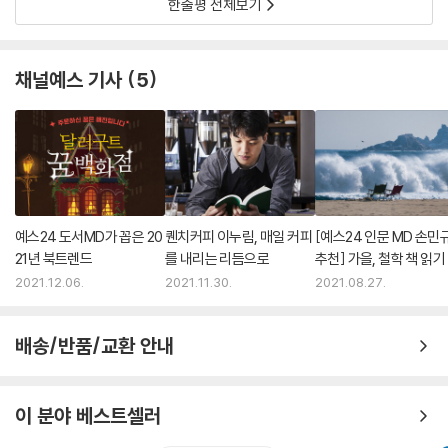
한줄평 전체보기
채널예스 기사
5
예스24 도서MD가 꼽은 20
퀜치커피 이누림, 매일 커피
[예스24 인문 MD 손민
21년 북트렌드
를 내리는 리듬으로
추천] 가을, 철학 책 읽기
은 계절
2021.12.06.
2021.11.30.
2021.08.27.
배송/반품/교환 안내
이 분야 베스트셀러