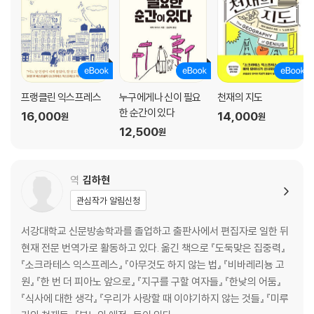
프랭클린 익스프레스
누구에게나 신이 필요
천재의 지도
한 순간이 있다
16,000
14,000
원
원
12,500
원
역
김하현
관심작가 알림신청
서강대학교 신문방송학과를 졸업하고 출판사에서 편집자로 일한 뒤
현재 전문 번역가로 활동하고 있다. 옮긴 책으로 『도둑맞은 집중력』
『소크라테스 익스프레스』 『아무것도 하지 않는 법』 『비바레리뇽 고
원』 『한 번 더 피아노 앞으로』 『지구를 구할 여자들』 『한낮의 어둠』
『식사에 대한 생각』 『우리가 사랑할 때 이야기하지 않는 것들』 『미루