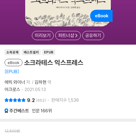
미리보기
파트너샵
공유하기
소득공제
베스트셀러
EPUB
소크라테스 익스프레스
eBook
EPUB
에릭 와이너
저
김하현
역
어크로스
2021.05.13.
9.2
판매지수
1,536
652
주간베스트
인문
166위
12,500
원