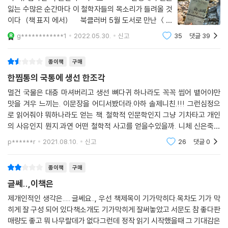
“충분히 좋음은 안주한다는 뜻이 아니다. 자기변명도 아니다. 충분히 좋음
잃는 수많은 순간마다 이 철학자들의 목소리가 들려올 것
은 자기 앞에 나타난 모든 것에 깊이 감사하는 태도를 의미한다. 완벽함도
이다 (책 표지 에서) 북클러버 5월 도서로 만난 ＜소
좋음의 적이지만, 좋음도 충분히 좋음의 적이다. 충분히 오랜 시간 동안 충
크라테스 익스프레스＞ 라는 책은 작년에 이웃님들의 블
g************1
2022.05.30.
신고
35
댓글
39
로그에서 먼저 만난본 책이었다. 관심이 있긴 했으나 워낙
분히 좋음의 신념을 따르면 놀라운 일이 생긴다. 마치 뱀이 허물을 벗듯 ‘충
철학적 사고와
분히’가 떨어져 나가고, 그저 좋음만이 남는다.”
종이책
구매
한찜통의 국통에 생선 한조각
스토아 철학자로 알려진 에픽테토스는 삶에 찾아오는 모든 난제들에 무조
건 맞서 싸우라고 강요하지 않고, “삶의 많은 것들이 우리 통제 바깥에 있
멀건 국물은 대충 마셔버리고 생선 뼈다귀 하나라도 꼭꼭 씹어 뱉어야만
맛을 겨우 느끼는. 이문장을 어디서봤더라.아하 솔제니친.!!! 그런심정으
지만, 우리는 가장 중요한 것을 지배할 수 있다”며, 당신에게 맞서 싸울 중
로 읽어줘야 뭐하나라도 얻는 책. 철학적 인문학인지 그냥 기차타고 개인
요한 것들을 파악하라고, 그리고 맞서 이겨내라고 오히려 우리를 위로하고
의 사유인지 뭔지.과연 어떤 철학적 사고를 얻을수있을까. 니체 신은죽었
격려한다.
다. . 요즘 진정한 책다운 책도 죽었다. 책으로 살지않고 화려한 서평으로
p******r
2021.08.10.
신고
26
댓글
0
연명하는 24
“우리는 우리의 주권을 타인에게 이양해 그들이 우리의 마음을 지배하게
만든다. 그들을 몰아내야 한다. 지금 당장. 그리 어려운 일은 아니다. 세상
종이책
구매
을 바꾸는 것보다 스스로를 바꾸는 것이 훨씬 쉽다.”
글쎄..,이책은
제개인적인 생각은..... 글쎄요.., 우선 책제목이 기가막히다.목차도 기가 막
그 외에도 폭력이란 ‘상상력의 실패’라고 이야기하며 어떻게 싸워야 하는
히게 잘 구성 되어 있다책소개도 기가막히게 잘써놓았고 서문도 참 좋다판
지 알려주는 간디부터 걷기란 “자극과 휴식, 노력과 게으름 사이의 정확한
매량도 좋고 뭐 나무랄데가 없다그런데 정작 읽기 시작했을때 그 기대감은
균형”이라는 관점을 제시해주는 루소까지, 지혜를 사랑했고 그 사랑이 전