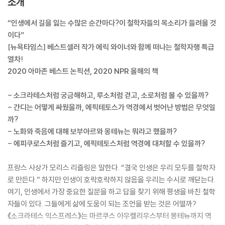
소개
“인생에서 길을 잃는 수많은 순간마다?이 철학자들의 목소리가 들려올 것
이다”
[뉴욕타임스] 베스트셀러 작가 에릭 와이너와 함께 떠나는 철학자행 특급
열차!
2020 아마존 베스트 논픽션, 2020 NPR 올해의 책
- 소크라테스처럼 궁금해하고, 루소처럼 걷고, 소로처럼 볼 수 있을까?
- 간디는 어떻게 싸웠을까, 에픽테토스가 역경에서 벗어난 방법은 무엇일
까?
- 노화와 죽음에 대해 보부아르와 몽테뉴는 뭐라고 했을까?
- 에피쿠로스처럼 즐기고, 에픽테토스처럼 역경에 대처할 수 있을까?
프랑스 사상가 모리스 리즐링은 말한다. “결국 인생은 우리 모두를 철학자
로 만든다.” 하지만 인생이 호락호락하지 않음을 우리는 수시로 깨닫는다.
여기, 인생에서 가장 중요한 질문을 하고 답을 찾기 위해 평생을 바친 철학
자들이 있다. 그들에게 삶에 도움이 되는 조언을 받는 것은 어떨까?
《소크라테스 익스프레스》는 마르쿠스 아우렐리우스부터 몽테뉴까지 역