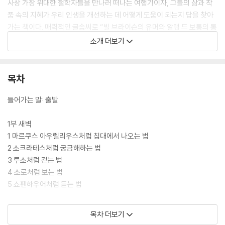
사상 가장 위대한 철학자들을 만나러 떠나는 여행기이자, 그들의 삶과 작
품 속의 지혜가 우리 인생을 개선하는 데 어떻게 도움이 되는지 답을 찾아
가는 책이다. 매력적인 글솜씨로 “빌 브라이슨의 유머와 알랭 드 보통의 통
찰력이 만났다”는 평가를 받는 에릭 와이너가 이 여행의 동반자로 나선다.
소개 더보기
“우리에겐 늘 지혜가 필요하지만 삶의 단계마다 필요한 지혜가 다르다. 열
다섯 살에게 중요한 ‘어떻게’ 질문과 서른다섯 살, 또는 일흔다섯 살에게 중
목차
요한 질문은 같지 않다. 철학은 각 단계에 반드시 필요한 이야기를 들려준
다.”
들어가는 말: 출발
1부 새벽
1 마르쿠스 아우렐리우스처럼 침대에서 나오는 법
2 소크라테스처럼 궁금해하는 법
3 루소처럼 걷는 법
4 소로처럼 보는 법
5 쇼펜하우어처럼 듣는 법
2부 정오
목차 더보기
6 에피쿠로스처럼 즐기는 법