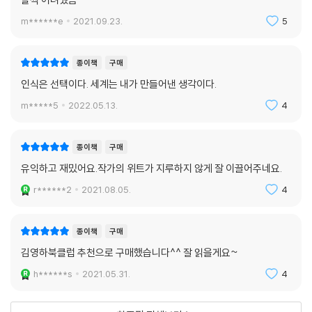
10. 다음 세대에게 자리를 넘겨줄 것
m******e
2021.09.23.
5
여행을 마치고 돌아오는 기차에서 여운이 퍼지듯 책 속 철학자의 조언도
우리 인생의 지혜로 서서히 자리 잡는다. 단순명쾌한 삶의 해결책이 아니
종이책
구매
라 자신만의 삶의 지혜를 오래된 철학자의 경험을 통해서 찾고자 하는 이
인식은 선택이다. 세계는 내가 만들어낸 생각이다.
에게 권하는 책 《소크라테스 익스프레스》에 몸을 실어보자. 소크라테스와
m*****5
2022.05.13.
4
고대 아테네에서 시몬 드 보부아르와 20세기 파리에 이르기까지, 에릭 와
이너가 선택한 철학자들과 장소들은 우리가 오늘날 혼란스러운 세상을 항
해할 때 중요한 표지판이 되어줄 것이다.
종이책
구매
유익하고 재밌어요.작가의 위트가 지루하지 않게 잘 이끌어주네요.
r******2
2021.08.05.
4
종이책
구매
김영하북클럽 추천으로 구매했습니다^^ 잘 읽을게요~
h******s
2021.05.31.
4