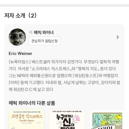
7 시몬 베유처럼 관심을 기울이는 법
8 간디처럼 싸우는 법
저자 소개
2
9 공자처럼 친절을 베푸는 법
10 세이 쇼나곤처럼 작은 것에 감사하는 법
저
에릭 와이너
3부 황혼
관심작가 알림신청
11 니체처럼 후회하지 않는 법
12 에픽테토스처럼 역경에 대처하는 법
Eric Weiner
13 보부아르처럼 늙어가는 법
[뉴욕타임스] 베스트셀러 작가이자 강연가다. 무엇보다 철학적 여행
14 몽테뉴처럼 죽는 법
가다. 저서로 『소크라테스 익스프레스』와 『행복의 지도』 등이 있다.
그는 NPR의 해외통신원으로 일했으며 [워싱턴포스트]와 여행잡지
나오는 말: 도착
[어파] 등에 기고했다. 아내와 딸, 사납게 날뛰는 고양이, 강아지와 함
께 워싱턴 D.C.에 살고 있다.
에릭 와이너
의 다른 상품