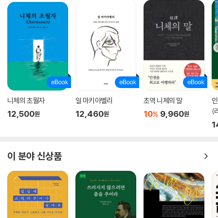
니체의 초월자
일 마키아벨리
초역 니체의 말
인
(
12,500
12,460
10
9,960
%
원
원
원
1
이 분야 신상품