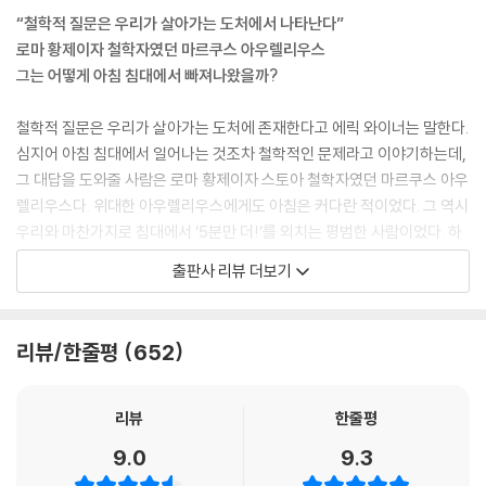
---p.14
“철학적 질문은 우리가 살아가는 도처에서 나타난다”
로마 황제이자 철학자였던 마르쿠스 아우렐리우스
우리는 명백한 것은 좀처럼 질문하지 않는다. 소크라테스는 이런 간과가
그는 어떻게 아침 침대에서 빠져나왔을까?
실수라고 생각했다. 명백해 보이는 문제일수록 더 시급하게 물어야 한다.
---p.57
철학적 질문은 우리가 살아가는 도처에 존재한다고 에릭 와이너는 말한다.
심지어 아침 침대에서 일어나는 것조차 철학적인 문제라고 이야기하는데,
소크라테스는 실패자였다. 가혹하게 들릴 수도 있지만, 그래도 사실은 사
그 대답을 도와줄 사람은 로마 황제이자 스토아 철학자였던 마르쿠스 아우
실이다. 소크라테스가 나눈 많은 대화들은 제우스의 천둥 같은 돌파구가
렐리우스다. 위대한 아우렐리우스에게도 아침은 커다란 적이었다. 그 역시
아닌 교착 상태로 끝이 난다. 철학은 문제를 해결하는 대신 더 많은 문제를
우리와 마찬가지로 침대에서 ‘5분만 더!’를 외치는 평범한 사람이었다. 하
일으킨다. 그게 철학의 본성이다.
지만 그는 대체로 침대에서 나오는 데 성공한다. ‘침대에서 나오는 방법’ 같
출판사 리뷰 더보기
---p.76
은 지식이나 정보를 알아서가 아니라, ‘굳이 왜 그래야 하는가’에 대해 스스
로 납득할 만한 대답, 말하자면 자기 생각과 기준을 찾았기 때문이다.
쇼펜하우어는 사람을 멍하게 만드는 소셜미디어의 소음을 미리 보여준다.
리뷰/한줄평
652
소셜미디어 안에서 진정한 소리는 새로움이라는 소음에 묻혀 들리지 않는
“마르쿠스에게는 침대 밖으로 나갈 사명이 있다. ‘사명’이지, ‘의무’가 아니
다. “가장 최근에 쓰인 것이 늘 더 정확하다는 생각, 나중에 쓰인 것이 전에
다. 두 개는 서로 다르다. 사명은 내부에서, 의무는 외부에서 온다. 사명감
쓰인 것보다 더 개선된 것이라는 생각, 모든 변화는 곧 진보라는 생각보다
에서 나온 행동은 자신과 타인을 드높이기 위한 자발적 행동이다. 의무감
리뷰
한줄평
더 큰 오산은 없다.”
에서 나온 행동은 부정적인 결과에서 스스로를, 오로지 스스로만을 보호하
9.0
9.3
---p.178
려는 행동이다.”