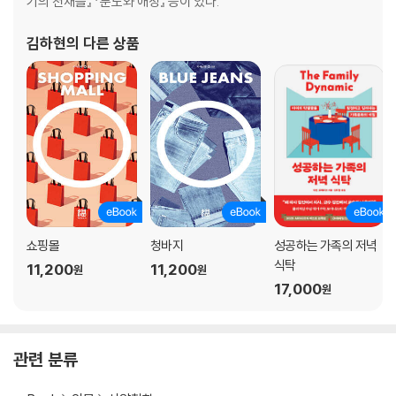
기의 천재들』 『분노와 애정』 등이 있다.
김하현
의 다른 상품
쇼핑몰
청바지
성공하는 가족의 저녁
식탁
11,200
11,200
원
원
17,000
원
관련 분류