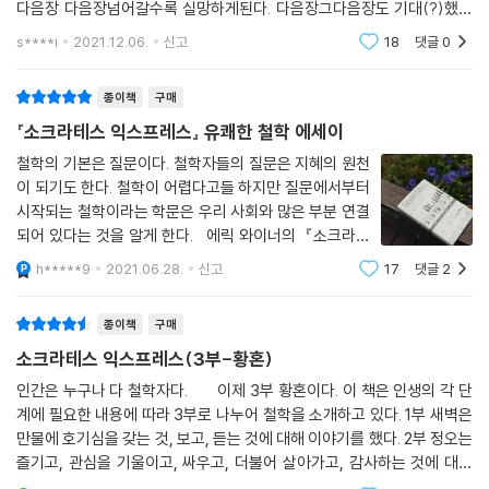
다음장 다음장넘어갈수록 실망하게된다. 다음장그다음장도 기대(?)했던
염성을 품고 있었던 열네 철학자들의 말과 생각이 우리에게 덜컹덜컹 기차
내용이 전혀 아니다. 나랑안맞는거겠지만...많이 실망스럽다
s****i
2021.12.06.
신고
18
댓글
0
의 속도로 다가온다.
종이책
구매
“우리는 ‘나 자신’에 대해 얼마나 알고 있는가”,
질문에 답을 찾아가면서
『소크라테스 익스프레스』 유쾌한 철학 에세이
우리는 서서히 자기 인생의 철학자가 된다
철학의 기본은 질문이다. 철학자들의 질문은 지혜의 원천
이 되기도 한다. 철학이 어렵다고들 하지만 질문에서부터
그들의 이야기를 따라가다 보면 《소크라테스 익스프레스》라는 책 제목의
시작되는 철학이라는 학문은 우리 사회와 많은 부분 연결
대표 철학자 소크라테스의 명언 ‘너 자신을 알라’라는 말이 새삼스럽게 다
되어 있다는 것을 알게 한다. 에릭 와이너의 『소크라테
가온다. 충분히 많이 안다고 생각하고 많은 지식을 가지고 있다고 자부하
스 익스프레스』는 일반 철학 입문서와는 달리 에세이 형
h*****9
2021.06.28.
신고
17
댓글
2
식으로 되어 있어 읽기 쉬울뿐더러 이해하기도 쉽다. 열네
는 이들조차도 언젠가 다가온 즐거움, 괴로움 앞에서 나 자신을 잊고 엉뚱
명의 철학자들의 시선으로 그들의 질
한 행동을 하지 않았는지 되묻게 되는 것이다.
종이책
구매
소크라테스 익스프레스(3부-황혼)
“소크라테스는 가는 곳마다 “자신이 모른다는 것을 알지 못하는” 사람들
과 마주쳤다. 어쩌면 신탁이 옳을지 모른다고, 소크라테스는 결론 내렸다.
인간은 누구나 다 철학자다. 이제 3부 황혼이다. 이 책은 인생의 각 단
계에 필요한 내용에 따라 3부로 나누어 철학을 소개하고 있다. 1부 새벽은
어쩌면 정말로 소크라테스는 일종의 지혜, 자신이 모른다는 것을 아는 지
만물에 호기심을 갖는 것, 보고, 듣는 것에 대해 이야기를 했다. 2부 정오는
혜를 지녔는지도 몰랐다.”
즐기고, 관심을 기울이고, 싸우고, 더불어 살아가고, 감사하는 것에 대해
이야기를 하였다. 3부는 좀 암울하다. 인생의 황혼기 즉 노년에 대해 이야