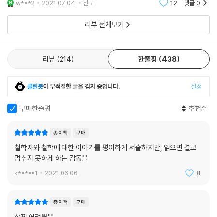
그런 의미에서 우리 모두에게 운명같이 다가올 ‘나이 듦’에 대해 보부아르
w***2
2021.07.04.
신고
12
댓글
0
기한다
가 남긴 열 가지 이야기는 이 책의 백미다. 보부아르라면 이런 목록은 절대
리뷰 전체보기
만들지 않았겠지만, 그의 지혜를 우리에게 간추려 전하는 자신은 그래보겠
다고 저자 에릭 와이너는 능청스럽게 목록을 정리해 전해준다. 평생을 살
아온 자신에게서 정신적으로, 신체적으로 가장 멀어질 수도 있는 노년을
리뷰
214
한줄평
438
어떻게 살아갈 수 있을까, 하는 보부아르의 대답은 이 책을 관통하고 있는
‘너 자신을 알라’는 메시지와 맞닿아 있어 큰 울림을 전해준다.
클린봇
이 부적절한 글을 감지 중입니다.
설정
보부아르의 ‘잘 늙어갈 수 있는 열 가지 방법’
구매한줄평
추천순
1. 과거를 받아들일 것
2. 친구를 사귈 것
종이책
구매
3. 타인의 생각을 신경 쓰지 말 것
철학자와 철학에 대한 이아기를 평이하게 서술하지만, 읽으면 결코
4. 호기심을 잃지 말 것
멈추지 못하게 하는 감동을
5. 프로젝트를 추구할 것
k*****1
2021.06.06.
8
6. 습관의 시인이 될 것
7. 아무것도 하지 말 것
8. 부조리를 받아들일 것
종이책
구매
9. 건설적으로 물러날 것
살짝 어려웠음