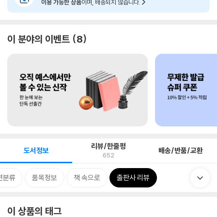
이용 가능한 상품
이며, 배송되지 않습니다.
이 분야의 이벤트
8
리뷰/한줄평
도서정보
배송/반품/교환
652
련분류
품목정보
책 속으로
출판사 리뷰
이 상품의 태그