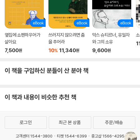
옆집에 쇼펜하우어가
쓰러지지 않으려면 춤
막스 슈티르너, 유일자
소
살아요
을 추어라
와 그의 소유
1
7,500
10
11,340
9,600
%
원
원
원
이 책을 구입하신 분들이 산 분야 책
이 책과 내용이 비슷한 추천 책
로그인
최근 본 상품
주문/배송
고객센터 1544-3800
티켓 1544-6399
중고샵 1566-4295