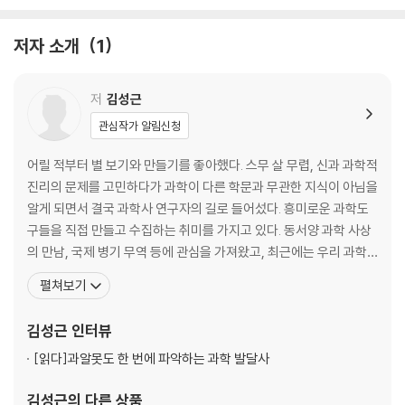
반증주의로 과학의 기준을 뒤흔든 과학철학자
저자 소개
1
06 제이콥 브로노우스키 《인간 등정의 발자취》 1973
인간은 어떻게 지적 역량을 확대시켜왔는가?
저
김성근
2장. 과학 혁명기, 인류사를 바꿔놓은 위대한 과학 명저
관심작가 알림신청
07 니콜라우스 코페르니쿠스 《천구의 회전에 관하여》 1543
어릴 적부터 별 보기와 만들기를 좋아했다. 스무 살 무렵, 신과 과학적
우주의 중심은 지구일까, 태양일까?
진리의 문제를 고민하다가 과학이 다른 학문과 무관한 지식이 아님을
알게 되면서 결국 과학사 연구자의 길로 들어섰다. 흥미로운 과학도
08 윌리엄 길버트 《자석에 대하여》 1600
구들을 직접 만들고 수집하는 취미를 가지고 있다. 동서양 과학 사상
행성들은 어떻게 빈 우주 공간에 떠 있을까?
의 만남, 국제 병기 무역 등에 관심을 가져왔고, 최근에는 우리 과학
용어들이 어디에서 왔는지 연구하는 데 집중하고 있다. 전남대학교에
펼쳐보기
09 요하네스 케플러 《새로운 천문학》 1609
서 화학공학을 전공한 후 일본 도쿄대학교에서 과학기술사로 석사와
행성들은 어떤 궤도로 태양을 공전할까?
박사학위를 받았다. 도쿄대학교 센탄과학기술연구센터와 일본 학술
김성근
인터뷰
진흥회에서 연구원을 지냈고, 도쿄 오오츠마여자대학교에서 강
[읽다]
과알못도 한 번에 파악하는 과학 발달사
10 윌리엄 하비 《동물의 심장과 혈액의 운동에 관한 해부학적 실험》 1628
혈액의 온몸 순환을 최초로 밝히다
김성근
의 다른 상품