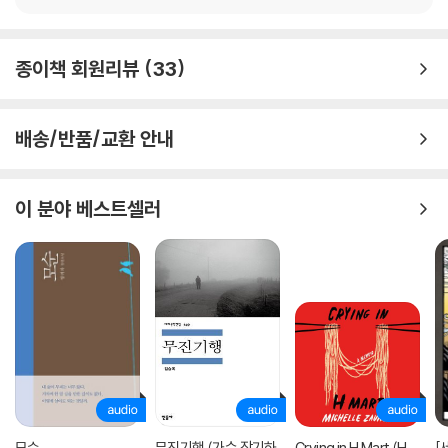
이 책은 지성인이라면 꼭 알아야 할 과학 고전 30권을 한 권당 7~8페이지
정도로 압축하여 소개한다. 아리스토텔레스를 위시한 고대 과학의 탄생에
28 에우클레이데스 《기하학 원론》 기원전 300년경
서부터 코페르니쿠스, 뉴턴, 케플러 등이 이끈 16~17세기 과학의 혁명기
종이책 회원리뷰
33
인류 역사상 《성서》 다음으로 많이 읽힌 책
를 거쳐 왓슨, 도킨스 등으로 대표되는 근현대 과학에 이르기까지 인류의
역사를 뒤바꿔놓은 과학자와 그들의 명저를 알기 쉽게 정리해 수천 년 과
29 가이우스 플리니우스 세쿤두스 《박물지》 77
학의 발달사를 한 권으로 파악해볼 수 있다. 과학자 소개, 책을 쓰게 된 배
배송/반품/교환 안내
〈해리포터〉의 불사조 ‘피닉스’가 고대 로마에서 왔다?
경, 책의 주요 내용, 후대에 미친 영향 등 핵심적인 이야기를 중심으로, 함
께 읽으면 좋은 책을 소개하고, 잘 알려지지 않은 과학사의 뒷이야기도 들
30 클라우디오스 프톨레마이오스 《알마게스트》 2세기 중엽
려주어 과학에 대한 흥미의 저변을 넓혀가는 계기가 되어준다.
이 분야 베스트셀러
코페르니쿠스 이전 서양 천문학을 이끈 가장 위대한 책
… 천체의 경이로움을 생생하게 기록한 갈릴레이 《별세계의 보고》
… 지성인의 필독서가 된 현대의 과학 고전 리처드 도킨스 《이기적 유전
자》
… 후대 작가들의 상상력 보고로 알려진 플리니우스 《박물지》
… 불안하고 우울한 마음을 달래주는 에피쿠로스 《쾌락》
… 《1984》에 버금가는 조선 최고의 과학 소설 홍대용 《의산문답》
문과생도 감동한 최고의 과학 강의
“과학의 재미에 푹 빠져들게 된다!”
모순
무진기행 (가수 장기하
Crying in H Mart (H
[