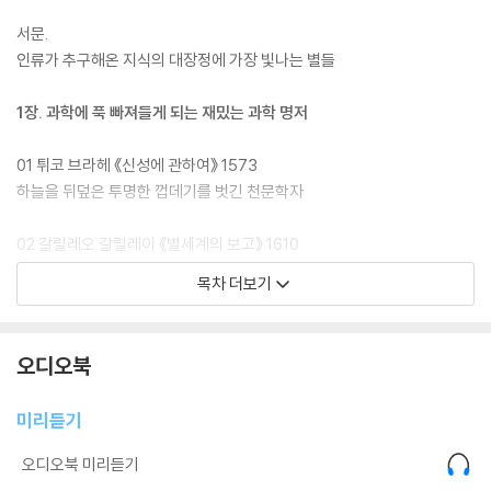
서문.
인류가 추구해온 지식의 대장정에 가장 빛나는 별들
1장. 과학에 푹 빠져들게 되는 재밌는 과학 명저
01 튀코 브라헤 《신성에 관하여》 1573
하늘을 뒤덮은 투명한 껍데기를 벗긴 천문학자
02 갈릴레오 갈릴레이 《별세계의 보고》 1610
망원경의 탄생, 천체의 경이로움을 알리다
목차 더보기
03 마이클 패러데이 《촛불 속의 과학》 1860
대중의 마음을 사로잡은 크리스마스 강연
오디오북
04 찰스 다윈 《종의 기원》 1859
미리듣기
하마터면 선취권 논쟁으로 이어질 뻔한 세기의 명저
오디오북 미리듣기
05 칼 포퍼 《열린 사회와 그 적들》 1945