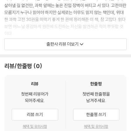
22 최한기 《기학》 1857
살아낼 길 없건만, 과학 앞에는 높은 진입 장벽이 버티고 서 있다. 고전이란
동서양 학문을 융합한 독자적인 지식 체계의 구축
모름지기 누구나 읽어야 하지만 실제로는 아무도 읽지 않는 책인데, 위대
한 과학 고전 30권을 떠먹기 좋게 한 권에 정리해준 이 책, 참 고맙다. 읽다
23 유카와 히데키 《눈에 보이지 않는 것》 1946
보면 어느 날 용감하게 원전에 도전하는 자신을 발견하곤 적이 뿌듯할 것
원자 내부로의 탐험, 그 새 시대를 연 중간자의 발견
이다.
-최재천 (이화여대 석좌교수?생명다양성재단 이사장)
출판사 리뷰 더보기
24 조지프 니덤 《중국의 과학과 문명》 1954
중국에는 정말 과학이 없었는가?
아리스토텔레스부터 리처드 도킨스까지
천문학에서 현대 유전학에 이르기까지
리뷰/한줄평
0
25 전상운 《한국 과학 기술사》 1966
수천 년 과학의 발달사를 30권의 명저로 만난다
한국 과학 기술사에 관한 최초의 전문 종합 연구서
현대인들은 인류 역사상 과학의 혜택을 가장 많이 누리며 살아간다. 빠르
리뷰
한줄평
5장. 일생에 한 번은 꼭 읽어보고 싶은 고대의 과학 명저
게 변화하는 과학 기술은 산업을 장악하다시피 하였고, 인재들은 자연스럽
첫번째 리뷰어가
첫번째 한줄평을
게 과학 관련 업종으로 흡수되고 있다. 과학고와 이공계 진학의 인기는 식
되어주세요.
남겨주세요.
26 아리스토텔레스 《자연학》 기원전 4세기
을 줄 모르고, 과학을 쉽게 알려주는 유튜브 채널 중에는 구독자가 100만
고대 이래 2000년간 서양 문명을 지배한 그리스 과학
이 넘는 곳도 생겨났다. 과학을 모르고 현실 세계를 이해하기 어려우며, 이
리뷰 쓰기
한줄평 쓰기
제 과학 지식이 필수적인 교양인 시대다.
27 에피쿠로스 《쾌락》 기원전 3세기
혜택 및 유의사항
혜택 및 유의사항
삶의 감정도 원자에서 비롯되었다?