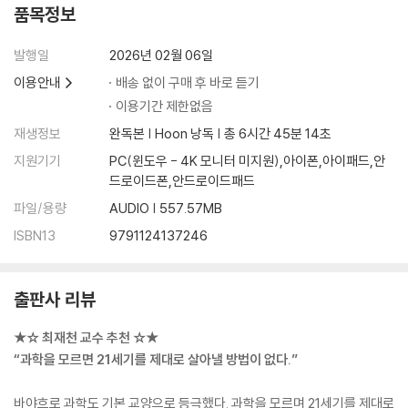
고래는 언제부터 포유류로 분류되었을까?
품목정보
17 그레고어 멘델 《식물의 잡종에 관한 실험》 1866
발행일
2026년 02월 06일
20세기 유전학 발전에 혁명을 불러오다
이용안내
배송 없이 구매 후 바로 듣기
이용기간 제한없음
18 제임스 왓슨 《이중나선》 1968
재생정보
완독본 | Hoon 낭독 | 총 6시간 45분 14초
DNA는 어떻게 유전 물질을 전달할까?
지원기기
PC(윈도우 - 4K 모니터 미지원),아이폰,아이패드,안
19 리처드 도킨스 《이기적 유전자》 1976
드로이드폰,안드로이드패드
이타적 행동도 유전자의 이기적 본능일까?
파일/용량
AUDIO | 557.57MB
ISBN13
9791124137246
4장. 서양 중심주의에 일격을 가한 동양의 과학 명저
20 송응성 《천공개물》 1637
출판사 리뷰
“이 책은 입신출세와는 추호의 관계도 없다”
★☆ 최재천 교수 추천 ☆★
21 홍대용 《의산문답》 1766
“과학을 모르면 21세기를 제대로 살아낼 방법이 없다.”
조지 오웰의 《1984》 에 버금가는 조선 최고의 과학 소설
바야흐로 과학도 기본 교양으로 등극했다. 과학을 모르며 21세기를 제대로