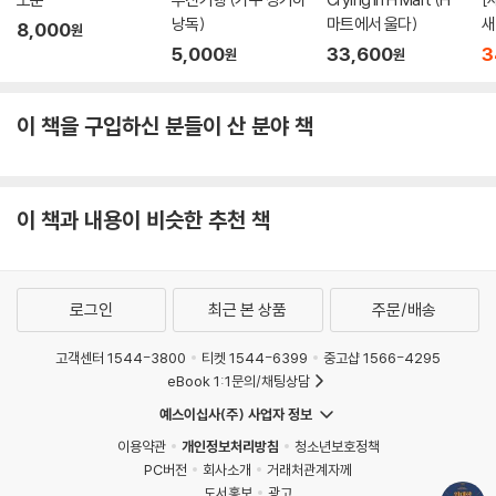
낭독)
마트에서 울다)
새
8,000
원
지적 탐험을 즐기는 독자들이라면 ‘언젠가는 읽어봐야지’ 하고 책장에 꽂
5,000
33,600
3
원
원
아둔 고전이 한 권쯤은 있을 것이다. 마음먹고 책을 펼쳤다가도 이내 배경
지식과 이해의 높은 장벽에 부딪혀 끝내 완독하지 못한 채 다시 책장에 꽂
아두길 반복한다. 이런 책을 그 분야의 전문가가 먼저 읽고 잘 소화해 이야
이 책을 구입하신 분들이 산 분야 책
기하듯 들려준다면 어떨까?
대학 시절 읽은 한 권의 책을 계기로 과학사?과학철학을 전공하게 된 저자
이 책과 내용이 비슷한 추천 책
는 지난 30년간의 학문의 여정에서 희열과 감동을 안겨주는 수많은 과학
고전을 만났다. 이 책에는 그중에서 독자들에게 꼭 소개하고 싶은 과학 고
전 30권을 선정해 담았다. 과학에 관한 정보와 지식이 어느 때보다 넘쳐나
는 오늘날 천문학, 화학, 물리학, 유전학 등 각 과학의 분과에서 한 획을 그
로그인
최근 본 상품
주문/배송
은 명저 30권을 1권으로 읽어볼 수 있다는 것은 이 책만이 갖는 크나큰 매
력이다. 더구나 이 책에는 현재 우리나라에서는 번역서로도 만나보기 어려
고객센터 1544-3800
티켓 1544-6399
중고샵 1566-4295
eBook 1:1문의/채팅상담
운 고전들이 여럿 포함되어 있다.
예스이십사(주) 사업자 정보
저자의 과학사 강의를 먼저 들은 학생들은 ‘문과생이 들어도 이해하기 쉽
이용약관
개인정보처리방침
청소년보호정책
고’ ‘배울수록 재미있으며’ ‘성적과 관계없이 많은 학생들이 들어야 할 교양
PC버전
회사소개
거래처관계자께
수업’으로 그의 강의를 꼽는다. 이처럼 이 책을 읽는 독자들도 지금껏 멀고
도서홍보
광고