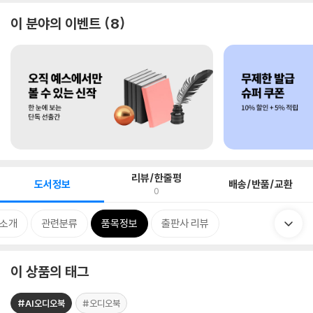
이 분야의 이벤트
8
리뷰/한줄평
도서정보
배송/반품/교환
0
 소개
관련분류
품목정보
출판사 리뷰
이 상품의 태그
#AI오디오북
#오디오북