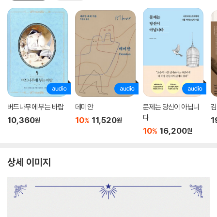
버드나무에 부는 바람
데미안
문제는 당신이 아닙니
김
다
10,360
10
11,520
1
%
원
원
10
16,200
%
원
상세 이미지