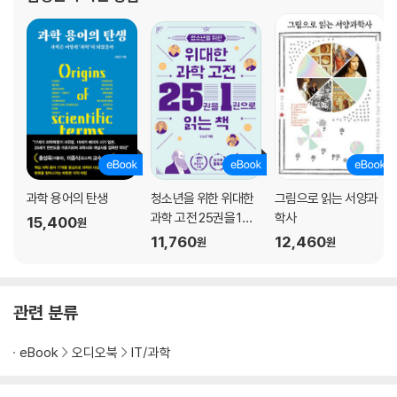
11 아이작 뉴턴 《자연 철학의 수학적 원리》 1687
더 멀리 내다보려면 거인의 어깨에 올라서라
12 토머스 쿤 《과학 혁명의 구조》 1962
과학은 정말 진보하는 지식인가?
3장. 오늘날 과학의 위상을 만들어낸 근현대 과학 명저
13 안드레아스 베살리우스 《인체의 구조에 관하여》 1543
과학 용어의 탄생
청소년을 위한 위대한
그림으로 읽는 서양과
해부학, 의학의 중심부로 올라서다
과학 고전 25권을 1권
학사
15,400
원
으로 읽는 책
11,760
12,460
원
원
14 프랜시스 베이컨 《신기관》 1620
과학 이론은 어떻게 유용한 기술이 되었나
관련 분류
15 로버트 훅 《마이크로그라피아》 1665
미시 세계에 있는 또 하나의 우주를 발견하다
eBook
오디오북
IT/과학
16 칼 폰 린네 《자연의 체계》 1735