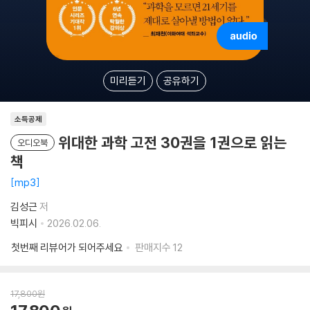
미리듣기
공유하기
소득공제
위대한 과학 고전 30권을 1권으로 읽는
오디오북
책
mp3
김성근
저
빅피시
2026.02.06.
첫번째 리뷰어가 되어주세요
판매지수
12
17,800
원