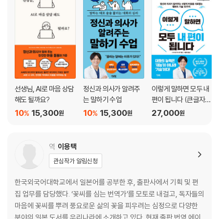
column 자신의 ‘자아’, ‘초자아’, ‘리비도’를 파악하자
14 우리는 인간관계를 무의식적으로 가공한다
15 상대방이 어떤 사람인지 미리 파악한다
column 자기애성 인격장애를 지닌 사람과 만난다면?
제3장 대화는 어떻게 듣느냐에 따라 모든 것이 결정된다
선생님, AI로 마음 상담
정신과 의사가 알려주
이렇게 말하면 모두 내
16 대화의 주인공은 내가 아니다
해도 될까요?
는 말하기 수업
편이 됩니다 (큰글자
column 정신과 의사는 환자를 어떻게 존중하는가?
책)
10
15,300
10
15,300
27,000
%
%
원
원
원
17 인간은 ‘듣기’보다 ‘말하기’를 좋아하는 동물
18 상대방은 이미 많은 정보를 가지고 있다
19 어떤 태도로 이야기를 들어야 하는가?
역
이용택
20 6가지 요점에 충족될 때가 바로 말할 타이밍!
관심작가 알림신청
column 정신과 의사는 ‘듣기’와 ‘말하기’를 어떻게 훈련하는가?
한국외국어대학교에서 일본어를 공부한 후, 출판사에서 기획 및 편
제4장 정신과 의사가 실천하는, 모두 내 편으로 만드는 대화의 기술
집 업무를 담당했다. ‘꽃씨를 심는 번역가’를 모토로 내걸고, 독자들의
마음에 꽃씨를 뿌려 풍요로운 삶의 꽃을 피우려는 심정으로 다양한
21 정신과 의사는 대화로 수술한다
분야의 일본 도서를 우리나라에 소개하고 있다. 현재 출판 번역 에이