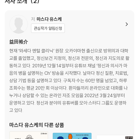
저자 소개
2
02 정신과 치료와 대화의 공통점
03 대화하기 전에 목표를 설정해야 한다
저
마스다 유스케
column 정신과 의사의 대화 목표
관심작가 알림신청
04 대화하기 전에 신뢰를 얻어야 대화가 잘 이루어진다
column 정신과 의사가 환자에게 신뢰받기 위해 유념해야 하는 것
益田裕介
05 모든 업종에서 사전 정보 공개가 중요하다
현재 ‘와세다 멘털 클리닉’ 원장. 오카야마현 출신으로 방위의과 대학
06 대화의 스토리 전개를 미리 정해둔다
교를 졸업했고, 정신보건 지정의, 정신과 전문의, 정신과 지도의로 활
07 시간과 장소가 대화에 끼치는 영향
동하고 있다. 2019년 12월 14일부터 유튜브 채널 ‘정신과 의사가 마
column 정신과 의사는 왜 환자에게 영향을 받지 않을까?
음의 병을 설명하는 Ch’ 방송을 시작했다. 날마다 정신 질환, 치료법,
상담 기법 등을 설명하고 있다. 구독자 수는 60만 명을 넘었고, 하루
제2장 대화하기 전에 자신의 성격과 특징을 이해한다
조회수는 평균 20만 회 이상이다. 환자들끼리 온라인으로 대화를 나
누거나 상담할 수 있는 온라인 자조 모임을 2022년 3월 24일부터
08 대화하기 전에 스스로 어떤 사람인지 파악하자
운영하고 있다. 정신과 분야의 유튜버를 모아 스터디 그룹도 운영하
09 누구든지 ‘가족의 영향’에서 벗어날 수 없다
고 있다.
10 현재 주변 환경에서 어떤 영향을 받고 있는가?
11 인생의 각 시기와 세대의 영향
마스다 유스케
의 다른 상품
12 대화에 나타나는 ‘자아’, ‘초자아’, ‘리비도’
13 대화하기 전에 자신의 ‘경향’을 분석한다