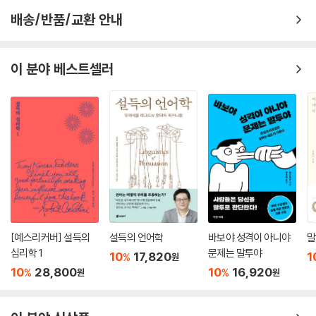
마음을 사로잡는 32가지 대화 비법이 담겨 있다.
배송/반품/교환 안내
말을 잘한다는 것은 곧 원하는 것을 얻는 능력을 키운다는 뜻이다. 특히 정
신과 의사의 진실되고 울림 있는 대화 기술을 익힌다면, 직장과 가정에서
원하는 결과를 얻을 수 있을 뿐 아니라 결국 자신이 뜻하는 방향대로 인생
이 분야 베스트셀러
을 살아갈 수 있게 된다.
[예스리커버] 설득의
설득의 언어학
바보야 성격이 아니야
말
심리학 1
문제는 말투야
10
17,820
1
%
원
10
28,800
10
16,920
%
%
원
원