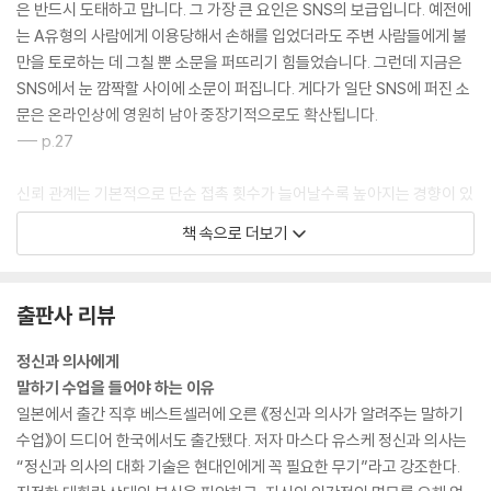
은 반드시 도태하고 맙니다. 그 가장 큰 요인은 SNS의 보급입니다. 예전에
는 A유형의 사람에게 이용당해서 손해를 입었더라도 주변 사람들에게 불
만을 토로하는 데 그칠 뿐 소문을 퍼뜨리기 힘들었습니다. 그런데 지금은
SNS에서 눈 깜짝할 사이에 소문이 퍼집니다. 게다가 일단 SNS에 퍼진 소
문은 온라인상에 영원히 남아 중장기적으로도 확산됩니다.
--- p.27
신뢰 관계는 기본적으로 단순 접촉 횟수가 늘어날수록 높아지는 경향이 있
습니다(단순 노출 효과). 그리고 이 접촉 횟수에는 유튜브, 눈, 이메일 등으
책 속으로 더보기
로 소통하는 ‘가상 대화’도 포함됩니다. 의원에 처음 방문하는 환자들은 대
부분 저를 대면하면 “처음 뵙는 것 같지 않아요”라고 말합니다. 유튜브를
통해 저와의 접촉 횟수가 충분히 많았기 때문에 이런 말이 무심코 튀어나
출판사 리뷰
오는 것입니다.
--- p.50~51
정신과 의사에게
말하기 수업을 들어야 하는 이유
인간도 결국 동물이기 때문에 여러 가지 주변 환경에 영향을 받습니다. 장
일본에서 출간 직후 베스트셀러에 오른 《정신과 의사가 알려주는 말하기
소가 가지고 있는 분위기나 시각 정보에도 당연히 커다란 영향을 받을 수
수업》이 드디어 한국에서도 출간됐다. 저자 마스다 유스케 정신과 의사는
밖에 없습니다. 앞에서 설명했듯이 대화의 목표를 먼저 명확히 정하는 것
“정신과 의사의 대화 기술은 현대인에게 꼭 필요한 무기”라고 강조한다.
이 우선이며, 그 목표에 따라 장소를 정하면 됩니다.