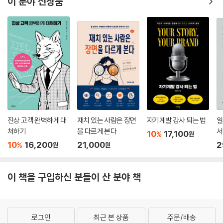
이 분야 신상품
진상 고객 완벽하게 대
재치 있는 사람은 장면
자기계발 강사 되는 법
일
처하기
을 다르게 본다
서
10
17,100
%
원
10
16,200
21,000
2
%
원
원
이 책을 구입하신 분들이 산 분야 책
로그인
최근 본 상품
주문/배송