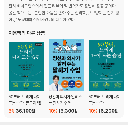
22 성별에 따라 대화도 바뀌어야 한다
전시 베네트랜스에서 전문 리뷰어 및 번역가로 활발히 활동 중이다.
23 자신의 ‘지금 상태’를 냉정하게 파악한다
옮긴 책으로는 『불안한 마음을 안아 주는 심리학』, 『고양이는 참지 않
column 영유아와 정신과 환자의 공통점
아』, 『도쿄대학 살인사건』 외 다수가 있다.
24 전문 용어나 어려운 말은 절대 사용하지 않는다
25 상대방의 뇌 처리 속도와 작업 기억 용량에 맞춘다
이용택
의 다른 상품
26 상대방의 말을 재구성하면서 이야기한다
27 부정적인 말을 긍정적으로 바꿔서 되돌려준다
column 정신과 의사의 말을 긍정적으로 바꾸는 기술
column ‘있는 그대로’ 받아들인다
28 상대방에게 새로운 관점을 보여주는 대화 기술 3가지
column 정신과 의사는 어떻게 메타인지를 익히는가?
29 본론에 들어가기에 앞서 ‘잡담’을 한다
30 문제 대부분 정답이 존재한다
31 목표를 앞두고 일부러 대화를 중단한다
50부터, 느리게 나이
정신과 의사가 알려주
50부터, 느리게 나이
32 소크라테스의 방법론으로 상대방에게 깨우침을 준다
드는 습관 (큰글자책)
는 말하기 수업
드는 습관
column 상대방을 몰아붙이지 않고 깨달음을 불러일으키려면?
5
36,100
10
15,300
10
16,200
%
%
%
원
원
원
맺음말_ 모든 관계는 말에서 시작된다!
옮긴이의 글_ 정신과 의사의 대화법은 인생을 살아가는 데 필요한 무기