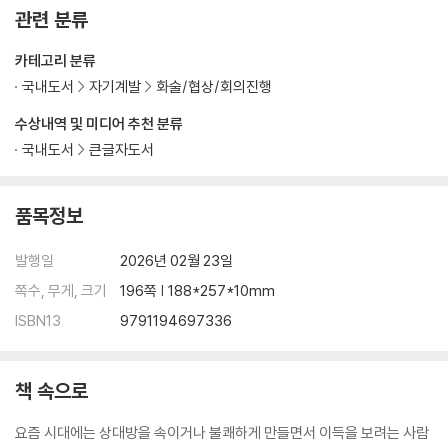
관련 분류
카테고리 분류
국내도서
자기계발
화술/협상/회의진행
수상내역 및 미디어 추천 분류
국내도서
큰글자도서
품목정보
발행일
2026년 02월 23일
쪽수, 무게, 크기
196쪽 | 188*257*10mm
ISBN13
9791194697336
책 속으로
요즘 시대에는 상대방을 속이거나 불쾌하게 만들면서 이득을 보려는 사람