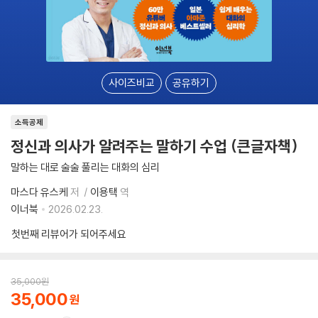
사이즈비교
공유하기
소득공제
정신과 의사가 알려주는 말하기 수업 (큰글자책)
말하는 대로 술술 풀리는 대화의 심리
마스다 유스케
저
이용택
역
이너북
2026.02.23.
첫번째 리뷰어가 되어주세요
35,000
원
35,000