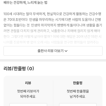
고령자가 골절을 예방하려면 게이트볼 같은 운동이나 하루 8,000걸음 정
배우는 건강하게, 느리게 늙는 법
도의 산책을 해야 합니다. 운동을 해야 하는 이유는 뼈를 튼튼하게 만들려
면 뼈에 중력 자극을 주어야 하기 때문입니다. ‘운동을 통한 중력 자극’, 이
100세 시대라는 말이 무색하게, 현실적으로 건강하게 활동하는 건강수명
것이 뼈를 튼튼하게 만들기 위한 필수 요소입니다.
은 70대 초반이다. 인생을 마무리하는 시기에 다른 사람의 도움이나 간병
--- p.120
없이는 힘들다는 것. 인생의 마지막까지 쌩쌩하게 돌아다니며 생활을 즐기
려면 관절을 다치지 않게 관리하고, 뇌졸중이나 치매에 걸리지 않게 해야
근육을 강화할 때 중요한 것은 균형입니다. 속근을 단련하는 데만 열중하
한다. 그렇다면 어떻게 살아야 할까? 이에 대한 해답은 20여 년간 15만 시
는 것은 결코 칭찬받을 일이 아닙니다. 근육을 천천히 움직이며 지근 훈련
니어를 진료하며 병 없이 오래 사는 사람들을 연구한 명의들이 알려주는
을 하는 것도 중요합니다. 일상생활에서는 앉기, 서기, 걷기와 같은 비교적
방법을 알려주는 책이 드디어 출간됐다.0여 년간 15만 시니어를 진료하며
출판사 리뷰 더보기
느린 동작이 자주 반복됩니다. 이런 장면에서는 당연히 지근이 많이 쓰입
병 없이 오래 사는 사람들을 연구한 명의들이 알려주는 방법을 알려주는
니다. 그러므로 지근을 단련하면 근육을 장시간 사용해도 쉽게 피로해지지
책이 드디어 출간됐다.
않는 몸을 만들 수 있습니다.
리뷰/한줄평
0
--- p.151
『50부터, 느리게 나이 드는 습관』은 서기와 걷기, 관절, 뼈, 근육, 뇌, 혈관,
여섯 가지 주제를 중심으로 100세까지 활기차게 살아가기 위한 구체적인
‘발기부전 치료제만 있으면 발기부전에 걸려도 무서울 게 없겠구나!’라고
방법을 제시한다. 지금 당장 시작할 수 있는, 작지만 꾸준한 실천법을 알려
리뷰
한줄평
생각할 것이다. 하지만 그것은 섣부른 생각이다. 이번 장에서 소개한 셀프
주기 때문에 쉽게 따라 할 수 있다.
케어를 게을리하면 발기부전 치료제를 복용해도 효과를 보지 못하는 경우
첫번째 리뷰어가
첫번째 한줄평을
되어주세요.
남겨주세요.
가 많기 때문이다.
중년 건강, 지금부터 리셋하라!
--- p.140
노화의 속도를 늦추는 하루 습관