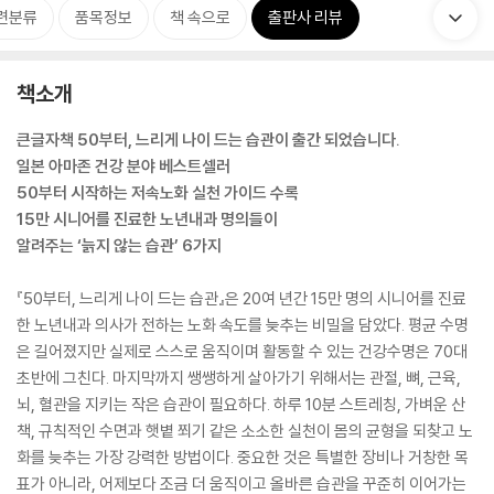
련분류
품목정보
책 속으로
출판사 리뷰
책소개
큰글자책 50부터, 느리게 나이 드는 습관이 출간 되었습니다.
일본 아마존 건강 분야 베스트셀러
50부터 시작하는 저속노화 실천 가이드 수록
15만 시니어를 진료한 노년내과 명의들이
알려주는 ‘늙지 않는 습관’ 6가지
『50부터, 느리게 나이 드는 습관』은 20여 년간 15만 명의 시니어를 진료
한 노년내과 의사가 전하는 노화 속도를 늦추는 비밀을 담았다. 평균 수명
은 길어졌지만 실제로 스스로 움직이며 활동할 수 있는 건강수명은 70대
초반에 그친다. 마지막까지 쌩쌩하게 살아가기 위해서는 관절, 뼈, 근육,
뇌, 혈관을 지키는 작은 습관이 필요하다. 하루 10분 스트레칭, 가벼운 산
책, 규칙적인 수면과 햇볕 쬐기 같은 소소한 실천이 몸의 균형을 되찾고 노
화를 늦추는 가장 강력한 방법이다. 중요한 것은 특별한 장비나 거창한 목
표가 아니라, 어제보다 조금 더 움직이고 올바른 습관을 꾸준히 이어가는