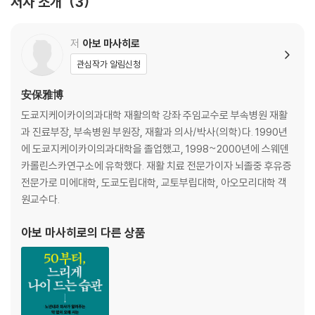
저자 소개
3
경쾌하게 살기 위해 ‘똑바로 서자!’
허리를 필요 이상으로 젖히면 안 된다
구부정한 자세를 고치기 위한 스트레칭
저
아보 마사히로
고령자는 균형력 저하를 조심해야 한다
관심작가 알림신청
균형력을 파악하기 위한 테스트
일어서고 앉는 동작을 변화시키면 요통도 예방할 수 있다
安保雅博
걷기의 효능은 놀라울 정도로 다양하다
도쿄지케이카이의과대학 재활의학 강좌 주임교수로 부속병원 재활
일단 산책하러 나가자
과 진료부장, 부속병원 부원장, 재활과 의사/박사(의학)다. 1990년
하루 1만 걸음은 지나친 목표이며, 가벼운 산책만으로도 충분하다
에 도쿄지케이카이의과대학을 졸업했고, 1998~2000년에 스웨덴
‘어제보다 시간과 거리를 늘리자’는 마음가짐으로
카롤린스카연구소에 유학했다. 재활 치료 전문가이자 뇌졸중 후유증
올바른 걷기 동작을 익히고 즐겁게 걷자
전문가로 미에대학, 도쿄도립대학, 교토부립대학, 아오모리대학 객
피해야 하는 최악의 보행 자세
원교수다.
집이나 회사에서도 효과적으로 할 수 있는 ‘실내 트레이닝’
운동 전후에는 꼭 스트레칭을!
아보 마사히로
의 다른 상품
무슨 일이든 ‘꾸준히 하면’ 극적인 변화가 찾아온다!
제2장 관절 가동 범위 넓히기
균형감이 있으면 피로해지지 않고 넘어지지 않는다