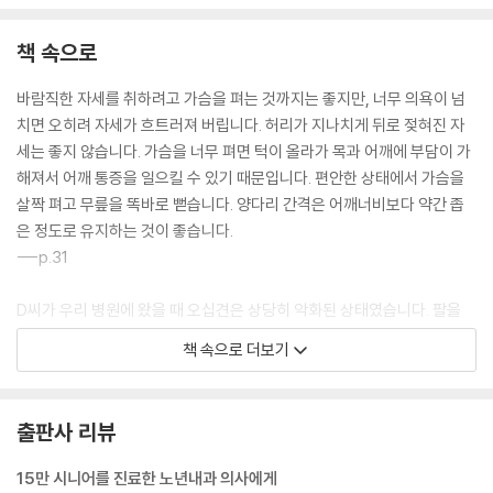
과거의 나쁜 식습관을 완전히 바꾸는 방법이 있다
‘제2의 심장’을 활성화해서 혈액순환을 개선한다
책 속으로
유산소운동으로 혈관이 젊어진다
수중 보행은 장점만 가득하다
바람직한 자세를 취하려고 가슴을 펴는 것까지는 좋지만, 너무 의욕이 넘
‘혈관 마사지’의 효과가 별로인 이유
치면 오히려 자세가 흐트러져 버립니다. 허리가 지나치게 뒤로 젖혀진 자
에어 마사지 기계는 ‘개운하다!’로 끝나지 않는다
세는 좋지 않습니다. 가슴을 너무 펴면 턱이 올라가 목과 어깨에 부담이 가
해져서 어깨 통증을 일으킬 수 있기 때문입니다. 편안한 상태에서 가슴을
맺음말
살짝 펴고 무릎을 똑바로 뻗습니다. 양다리 간격은 어깨너비보다 약간 좁
꾸준히 실천할 수 있는 힘은 우리에게 평등하게 주어진 센스입니다
은 정도로 유지하는 것이 좋습니다.
---p.31
D씨가 우리 병원에 왔을 때 오십견은 상당히 악화된 상태였습니다. 팔을
아주 조금만 들어올려도 심한 통증을 느끼기 때문에 움직이는 것에 두려움
책 속으로 더보기
을 느낀다고 했습니다. 그래서 두 가지 조언을 해주었습니다. 첫째, 집에서
매일 운동하는 것입니다. 누운 자세에서 양손을 깍지 끼고 머리 위로 천천
히 들어올리는 어깨관절 운동을 하도록 지시했습니다.
출판사 리뷰
--- pp.71-72
15만 시니어를 진료한 노년내과 의사에게