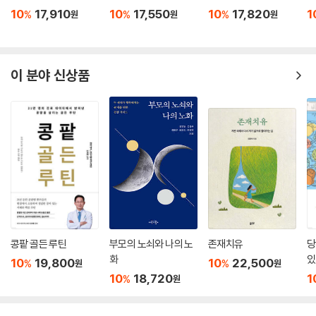
10
17,910
10
17,550
10
17,820
1
%
%
%
원
원
원
이 분야 신상품
콩팥 골든 루틴
부모의 노쇠와 나의 노
존재치유
당
화
있
10
19,800
10
22,500
%
%
원
원
10
18,720
1
%
원