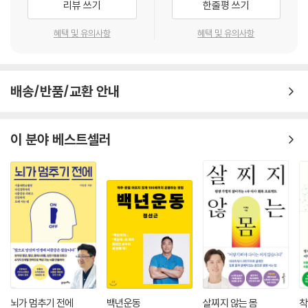
리뷰 쓰기
한줄평 쓰기
잇몸 질환이 있는 사람은 오연성 폐렴을 일으킬 위험이 있기 때문에, 올바
40~50대는 몸과 마음의 변화를 가장 크게 체감하는 시기다. 예전보다 회
혜택 및 유의사항
혜택 및 유의사항
로 양치질해서 청결한 구강 상태를 유지하는 것이 중요합니다. 잇몸 질환
복이 더딘 체력, 쉽게 늘어나는 체중, 잦아지는 통증은 ‘이제 나도 나이 들
과 치매와의 관계는 앞으로도 지속적인 연구가 필요하지만, 2019년에 규
었구나’라는 생각을 불러온다. 그러나 지금부터 생활 습관을 리셋한다면
수대학 등의 연구팀에 의해 사람의 잇몸 질환 원인균인 진지발리스균(Pg
노화의 속도를 충분히 늦출 수 있다. 단순한 운동이나 다이어트가 아니라,
균)을 전신에 만성 투여한 생쥐의 간에서 뇌 내 노인성 반점 성분인 아밀로
배송/반품/교환 안내
서기와 걷기, 관절과 뼈, 근육, 뇌와 혈관을 지키는 작지만, 꾸준한 습관이
이드 베타(Aβ)가 생성되었다는 사실을 처음 발견했습니다.
건강수명을 늘리는 핵심이다.
--- p.197
하루 10분의 스트레칭, 가벼운 산책, 규칙적인 수면, 햇볕 쬐기와 같은 소
이 분야 베스트셀러
소한 실천은 몸의 균형을 되찾고 노화를 늦추는 강력한 무기가 된다. 중요
한 것은 특별한 장비나 거창한 목표가 아니라, 어제보다 조금 더 움직이고,
조금 더 올바른 습관을 이어가는 것이다. 작은 변화를 꾸준히 쌓아갈 때, 9
0대에도 스스로 걷고 움직이며 인생을 즐길 수 있는 활력이 유지하게 될
것이다.
뇌가 멈추기 전에
백년운동
살찌지 않는 몸
착