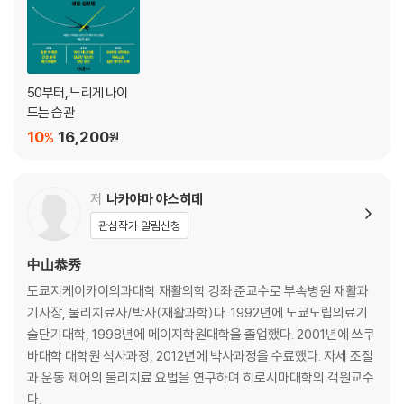
관절을 부드럽게 움직일 수 있다면 일상 동작이 편해진다
알 듯 말 듯 한 ‘관절가동범위’
유연성과 안정성이 있으면 쌩쌩하게 움직일 수 있다
이 동작을 제대로 할 수 있습니까?
50부터, 느리게 나이
어깨관절·척주·고관절·무릎관절·발관절
드는 습관
스포츠를 즐기고 싶다면 이 사실을 잊지 마라
10
16,200
%
원
삐걱대는 몸은 가라! 유연한 관절을 만드는 스트레칭
어깨관절 스트레칭·몸통 스트레칭·고관절 스트레칭·무릎관절 스트레칭·발
관절 스트레칭
저
나카야마 야스히데
관심작가 알림신청
제3장 골밀도와 골질 높이기
中山恭秀
뼈가 튼튼해야 골절을 피할 수 있다
도쿄지케이카이의과대학 재활의학 강좌 준교수로 부속병원 재활과
골절이 다발하는 나이가 되기 전에 미리미리 골다공증 예방을
기사장, 물리치료사/박사(재활과학)다. 1992년에 도쿄도립의료기
운동은 뼈를 강하게 한다
술단기대학, 1998년에 메이지학원대학을 졸업했다. 2001년에 쓰쿠
무시무시한 '골다공증성 척추골절’
바대학 대학원 석사과정, 2012년에 박사과정을 수료했다. 자세 조절
골밀도가 70% 이하로 줄면 노화가 진행되고 있다는 의미
과 운동 제어의 물리치료 요법을 연구하며 히로시마대학의 객원교수
뼈에 자극이 가해지면 노화 방지에 도움이 되는 호르몬이 나온다
다.