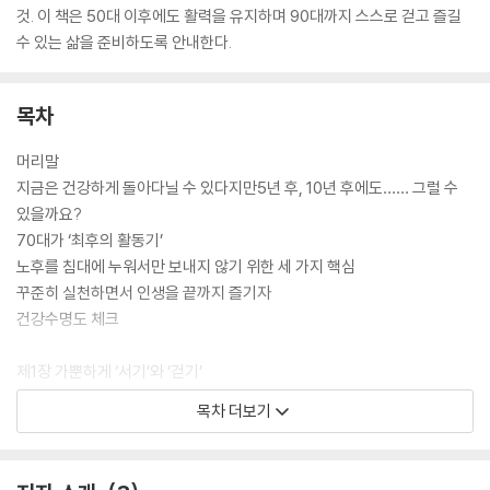
것. 이 책은 50대 이후에도 활력을 유지하며 90대까지 스스로 걷고 즐길
수 있는 삶을 준비하도록 안내한다.
목차
머리말
지금은 건강하게 돌아다닐 수 있다지만5년 후, 10년 후에도…… 그럴 수
있을까요?
70대가 ‘최후의 활동기’
노후를 침대에 누워서만 보내지 않기 위한 세 가지 핵심
꾸준히 실천하면서 인생을 끝까지 즐기자
건강수명도 체크
제1장 가뿐하게 ‘서기’와 ‘걷기’
목차 더보기
노화를 늦추는 두 가지 힘
잘 서기만 해도 인생이 즐거워진다
흐트러진 자세를 방치해서는 안 된다