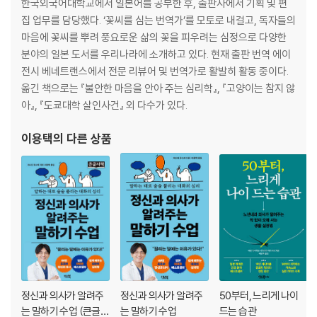
한국외국어대학교에서 일본어를 공부한 후, 출판사에서 기획 및 편
보행 장애를 방지하는 ‘대퇴사두근’ 운동
집 업무를 담당했다. ‘꽃씨를 심는 번역가’를 모토로 내걸고, 독자들의
고관절의 움직임을 편안하게 만드는 ‘내전근과 외전근’ 운동
마음에 꽃씨를 뿌려 풍요로운 삶의 꽃을 피우려는 심정으로 다양한
무릎관절에 대한 부담을 경감하는 ‘하퇴삼두근’ 운동
분야의 일본 도서를 우리나라에 소개하고 있다. 현재 출판 번역 에이
허리 결림과 통증을 해결하는 ‘복근’ 운동
전시 베네트랜스에서 전문 리뷰어 및 번역가로 활발히 활동 중이다.
도전! 70대에도 근육을 저금할 수 있다
옮긴 책으로는 『불안한 마음을 안아 주는 심리학』, 『고양이는 참지 않
뻐근한 허벅지 안쪽이 부드러워지는 ‘햄스트링’ 운동
아』, 『도쿄대학 살인사건』 외 다수가 있다.
부드럽게 일어서고 앉기 위한 ‘대퇴사두근’ 운동
신체의 축을 안정시키는 ‘고관절’ 운동
이용택
의 다른 상품
제5장 뇌의 인지 기능 높이기
명의가 매일 실천하는 치매 예방법
‘알츠하이머형 치매’란 도대체 무엇인가?
자각하지 못하는 사람을 위한 ‘경도 인지 장애’ 체크
알츠하이머형 치매에 의한 ‘건망증’의 특징
치매 위험군이 되지 않으려면 이것만큼은 실천해야 한다
단순함의 효과를 무시해서는 안 된다
정신과 의사가 알려주
정신과 의사가 알려주
50부터, 느리게 나이
‘햇빛 쐬기’를 일상적인 습관으로
는 말하기 수업 (큰글자
는 말하기 수업
드는 습관
구강 관리를 게을리하는 사람은 치매에 대한 의식이 낮다