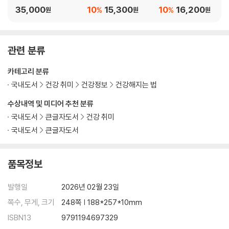
책)
35,000
10
15,300
10
16,200
%
%
수면 부족은 치매의 위험성을 높인다는 사실을 알고 있는가?
원
원
원
직장이나 집에서 의식적으로 깊이 호흡해보자
웃음이 부족하지 않은가? ‘웃으면 복이 온다’
살 찔 걱정이 들지만 포기할 수 없는 지방
관련 분류
뇌 활성화에 필수적인 항산화 대책
카테고리 분류
비만은 만병의 근원! BMI를 파악하는 올바른 방법
몇 살이든 포기하지 않는 인생을!
국내도서
건강 취미
건강정보
건강해지는 법
수상내역 및 미디어 추천 분류
제6장 혈관과 혈류를 깨끗이 하기
국내도서
큰글자도서
건강 취미
국내도서
큰글자도서
고혈압, 고혈당으로 죽고 싶지 않다면 지녀야 하는 마음가짐
고혈압의 가장 큰 원인은 ‘나이’ 그렇다면 어떻게 해야 하는가?
유전이라서 어쩔 수 없다고 생각하는가?
품목정보
건강의 2차 피해를 일으키지 않는 알맞은 수치는?
가장 먼저 소금의 양을 줄인다
발행일
2026년 02월 23일
쓸모없는 내장지방을 없애자
쪽수, 무게, 크기
248쪽 | 188*257*10mm
식사량을 무작정 줄이면 안 된다
ISBN13
9791194697329
이것만 지키면 술을 마셔도 괜찮다