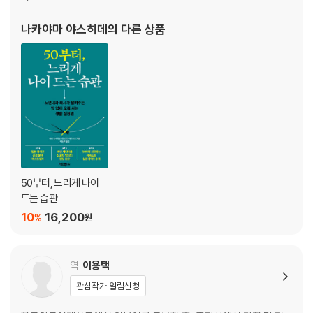
골밀도를 쉽게 높일 수 있는 활동
무리할 필요 없이 약간의 충격으로도 뼈는 강해진다
나카야마 야스히데
의 다른 상품
운동의 양만큼이나 운동의 질도 중요하다
골질은 아무도 모르는 사이에 녹슬고 악화된다
계획적인 식사도 뼈 건강에는 빼놓을 수 없는 요소
골량 감소는 칼슘 감소로부터 시작된다
비타민 C, D, K도 식사를 통해 섭취한다
제4장 근육량 감소 막기
‘근육 저금’을 통해 노화에 브레이크를 건다
50부터, 느리게 나이
50세가 넘으면 '근육 저금'에 힘쓰는 사람이 승리자
드는 습관
근육은 방치하면 감소할 뿐
10
16,200
%
원
근육에는 속근과 지근이 있다
지근을 어떻게 단련하느냐에 따라 남은 인생이 크게 달라진다
50대부터 ‘도쿄지케이카이의과대학병원 재활과’만의편안한 근육 훈련을
역
이용택
오랫동안 꾸준히 하기 위해 하루걸러 30분 정도가 좋다
관심작가 알림신청
쉽게 피로해지지 않는 몸을 만드는 ‘대둔근’ 운동
굽어진 등을 펴는 ‘등 근육’ 운동