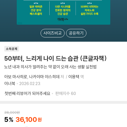
사이즈비교
공유하기
소득공제
50부터, 느리게 나이 드는 습관 (큰글자책)
노년 내과 의사가 알려주는 약 없이 오래 사는 생활 실천법
아보 마사히로
나카야마 야스히데
저
이용택
역
이너북
2026.02.23.
첫번째 리뷰어가 되어주세요
판매지수
60
38,000
원
5
36,100