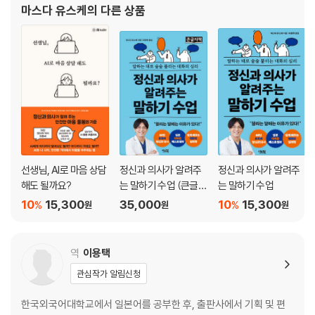
10 현재 주변 환경에서 어떤 영향을 받고 있는가?
마스다 유스케
의 다른 상품
11 인생의 각 시기와 세대의 영향
12 대화에 나타나는 ‘자아’, ‘초자아’, ‘리비도’
13 대화하기 전에 자신의 ‘경향’을 분석한다
column 자신의 ‘자아’, ‘초자아’, ‘리비도’를 파악하자
14 우리는 인간관계를 무의식적으로 가공한다
15 상대방이 어떤 사람인지 미리 파악한다
column 자기애성 인격장애를 지닌 사람과 만난다면?
제3장 대화는 어떻게 듣느냐에 따라 모든 것이 결정된다
선생님, AI로 마음 상담
정신과 의사가 알려주
정신과 의사가 알려주
해도 될까요?
는 말하기 수업 (큰글자
는 말하기 수업
16 대화의 주인공은 내가 아니다
책)
10
15,300
35,000
10
15,300
%
%
원
원
원
column 정신과 의사는 환자를 어떻게 존중하는가?
17 인간은 ‘듣기’보다 ‘말하기’를 좋아하는 동물
18 상대방은 이미 많은 정보를 가지고 있다
역
이용택
19 어떤 태도로 이야기를 들어야 하는가?
관심작가 알림신청
20 6가지 요점에 충족될 때가 바로 말할 타이밍!
column 정신과 의사는 ‘듣기’와 ‘말하기’를 어떻게 훈련하는가?
한국외국어대학교에서 일본어를 공부한 후, 출판사에서 기획 및 편