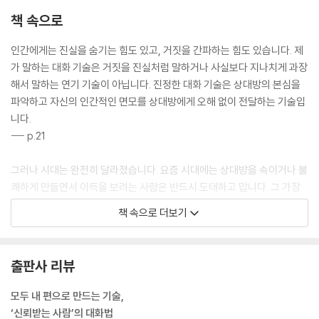
책 속으로
인간에게는 진실을 숨기는 힘도 있고, 거짓을 간파하는 힘도 있습니다. 제
가 말하는 대화 기술은 거짓을 진실처럼 말하거나 사실보다 지나치게 과장
해서 말하는 연기 기술이 아닙니다. 진정한 대화 기술은 상대방의 본심을
파악하고 자신의 인간적인 면모를 상대방에게 오해 없이 전달하는 기술입
니다.
--- p.21
그러나 시대는 완전히 달라졌습니다. 요즘 시대에는 상대방을 속이거나 불
쾌하게 만들면서 이득을 보려는 사람은 반드시 도태하고 맙니다. 그 가장
큰 요인은 SNS의 보급입니다. 예전에는 A유형의 사람에게 이용당해서 손
책 속으로 더보기
해를 입었더라도 주변 사람들에게 불만을 토로하는 데 그칠 뿐 소문을 퍼
뜨리기 힘들었습니다. 그런데 지금은 SNS에서 눈 깜짝할 사이에 소문이
퍼집니다. 게다가 일단 SNS에 퍼진 소문은 온라인상에 영원히 남아 중장
출판사 리뷰
기적으로도 확산됩니다.
--- p.27
모두 내 편으로 만드는 기술,
‘신뢰받는 사람’의 대화법