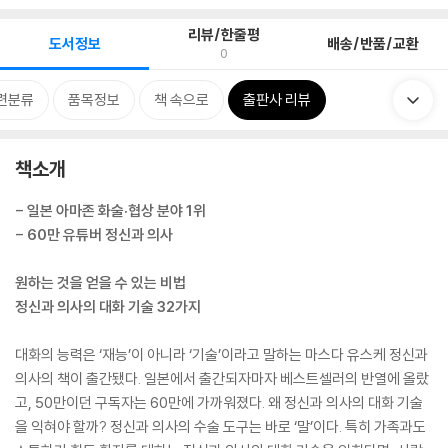
리뷰/한줄평
도서정보
배송/반품/교환
0
련분류
품목정보
책 속으로
출판사 리뷰
책소개
- 일본 아마존 화술·협상 분야 1위
- 60만 유튜버 정신과 의사
원하는 것을 얻을 수 있는 비법
정신과 의사의 대화 기술 32가지
대화의 능력은 ‘재능’이 아니라 ‘기술’이라고 말하는 마스다 유스케 정신과
의사의 책이 출간됐다. 일본에서 출간되자마자 베스트셀러의 반열에 올랐
고, 50만이던 구독자는 60만에 가까워졌다. 왜 정신과 의사의 대화 기술
을 익혀야 할까? 정신과 의사의 수술 도구는 바로 ‘말’이다. 특히 가족과도