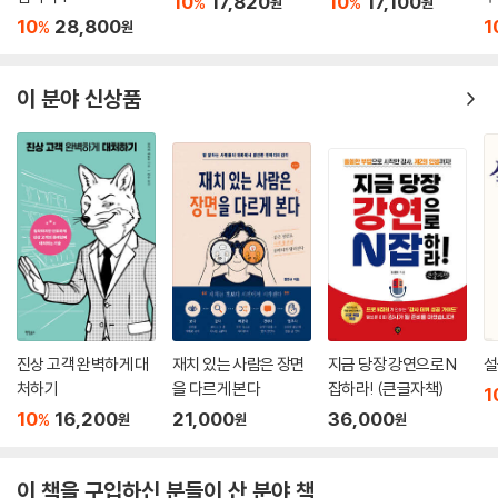
10
17,820
10
17,100
%
%
원
원
10
28,800
1
%
원
이 분야 신상품
진상 고객 완벽하게 대
재치 있는 사람은 장면
지금 당장 강연으로 N
설
처하기
을 다르게 본다
잡하라! (큰글자책)
1
10
16,200
21,000
36,000
%
원
원
원
이 책을 구입하신 분들이 산 분야 책