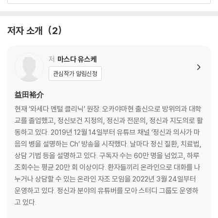
* 조금 더 알아보아요!
저자 소개
2
제1장 대화의 성공과 실패는 ‘준비’에 달려 있다
02 정신과 치료와 대화의 공통점
저
마스다 유스케
03 대화하기 전에 목표를 설정해야 한다
관심작가 알림신청
column 정신과 의사의 대화 목표
04 대화하기 전에 신뢰를 얻어야 대화가 잘 이루어진다
益田裕介
column 정신과 의사가 환자에게 신뢰받기 위해 유념해야 하는 것
현재 ‘와세다 멘털 클리닉’ 원장. 오카야마현 출신으로 방위의과 대학
05 모든 업종에서 사전 정보 공개가 중요하다
교를 졸업했고, 정신보건 지정의, 정신과 전문의, 정신과 지도의로 활
06 대화의 스토리 전개를 미리 정해둔다
동하고 있다. 2019년 12월 14일부터 유튜브 채널 ‘정신과 의사가 마
07 시간과 장소가 대화에 끼치는 영향
음의 병을 설명하는 Ch’ 방송을 시작했다. 날마다 정신 질환, 치료법,
column 정신과 의사는 왜 환자에게 영향을 받지 않을까?
상담 기법 등을 설명하고 있다. 구독자 수는 60만 명을 넘었고, 하루
조회수는 평균 20만 회 이상이다. 환자들끼리 온라인으로 대화를 나
제2장 대화하기 전에 자신의 성격과 특징을 이해한다
누거나 상담할 수 있는 온라인 자조 모임을 2022년 3월 24일부터
운영하고 있다. 정신과 분야의 유튜버를 모아 스터디 그룹도 운영하
08 대화하기 전에 스스로 어떤 사람인지 파악하자
고 있다.
09 누구든지 ‘가족의 영향’에서 벗어날 수 없다