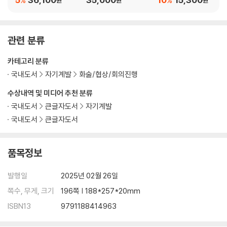
%
%
맺음말_ 모든 관계는 말에서 시작된다!
옮긴이의 글_ 정신과 의사의 대화법은 인생을 살아가는 데 필요한 무기
관련 분류
카테고리 분류
국내도서
자기계발
화술/협상/회의진행
수상내역 및 미디어 추천 분류
국내도서
큰글자도서
자기계발
국내도서
큰글자도서
품목정보
발행일
2025년 02월 26일
쪽수, 무게, 크기
196쪽 | 188*257*20mm
ISBN13
9791188414963