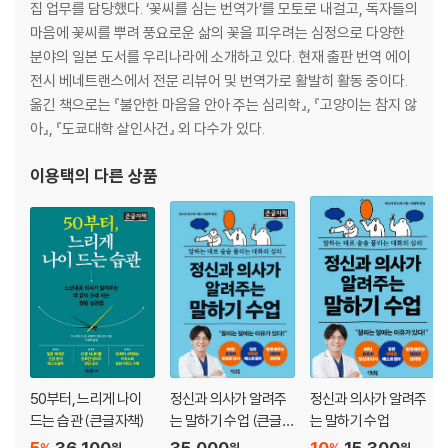
집 업무를 담당했다. ‘꽃씨를 심는 번역가’를 모토로 내걸고, 독자들의
제4장 정신과 의사가 실천하는, 모두 내 편으로 만드는 대화의 기술
마음에 꽃씨를 뿌려 풍요로운 삶의 꽃을 피우려는 심정으로 다양한
분야의 일본 도서를 우리나라에 소개하고 있다. 현재 출판 번역 에이
21 정신과 의사는 대화로 수술한다
전시 베네트랜스에서 전문 리뷰어 및 번역가로 활발히 활동 중이다.
22 성별에 따라 대화도 바뀌어야 한다
옮긴 책으로는 『불안한 마음을 안아 주는 심리학』, 『고양이는 참지 않
23 자신의 ‘지금 상태’를 냉정하게 파악한다
아』, 『도쿄대학 살인사건』 외 다수가 있다.
column 영유아와 정신과 환자의 공통점
24 전문 용어나 어려운 말은 절대 사용하지 않는다
이용택
의 다른 상품
25 상대방의 뇌 처리 속도와 작업 기억 용량에 맞춘다
26 상대방의 말을 재구성하면서 이야기한다
27 부정적인 말을 긍정적으로 바꿔서 되돌려준다
column 정신과 의사의 말을 긍정적으로 바꾸는 기술
column ‘있는 그대로’ 받아들인다
28 상대방에게 새로운 관점을 보여주는 대화 기술 3가지
column 정신과 의사는 어떻게 메타인지를 익히는가?
29 본론에 들어가기에 앞서 ‘잡담’을 한다
30 문제 대부분 정답이 존재한다
50부터, 느리게 나이
정신과 의사가 알려주
정신과 의사가 알려주
31 목표를 앞두고 일부러 대화를 중단한다
드는 습관 (큰글자책)
는 말하기 수업 (큰글자
는 말하기 수업
32 소크라테스의 방법론으로 상대방에게 깨우침을 준다
책)
5
36,100
35,000
10
15,300
column 상대방을 몰아붙이지 않고 깨달음을 불러일으키려면?
원
원
원