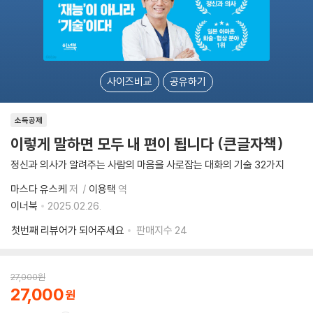
사이즈비교
공유하기
소득공제
이렇게 말하면 모두 내 편이 됩니다 (큰글자책)
정신과 의사가 알려주는 사람의 마음을 사로잡는 대화의 기술 32가지
마스다 유스케
저
이용택
역
이너북
2025.02.26.
첫번째 리뷰어가 되어주세요
판매지수
24
27,000
원
27,000