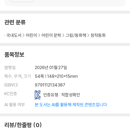
싶었어요. 『지워도 사라지지 않는 마음』은 디지털 세상에서도 서로의
마음을 조심히 바라보자는 제 작은 바람을 담은 이야기예요. 이 책을
덮는 순간, 아이들 마음속에 따뜻한 멈춤 하
관련 분류
국내도서
어린이
어린이 문학
그림/동화책
창작동화
품목정보
발행일
2026년 01월 27일
쪽수, 무게, 크기
54쪽 | 148*210*15mm
ISBN13
9791112134387
KC인증
인증유형 : 적합성확인
AI 활용 여부
본 도서는 AI를 활용해 제작된 콘텐츠입니다.
리뷰/한줄평
0