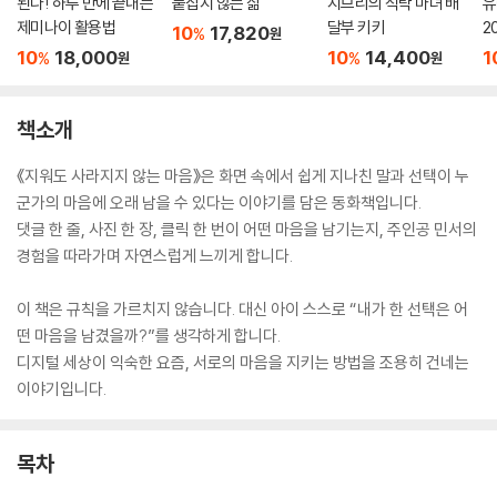
된다! 하루 만에 끝내는
붙잡지 않는 삶
지브리의 식탁 마녀 배
유
제미나이 활용법
달부 키키
2
10
17,820
%
원
10
18,000
10
14,400
1
%
%
원
원
책소개
《지워도 사라지지 않는 마음》은 화면 속에서 쉽게 지나친 말과 선택이 누
군가의 마음에 오래 남을 수 있다는 이야기를 담은 동화책입니다.
댓글 한 줄, 사진 한 장, 클릭 한 번이 어떤 마음을 남기는지, 주인공 민서의
경험을 따라가며 자연스럽게 느끼게 합니다.
이 책은 규칙을 가르치지 않습니다. 대신 아이 스스로 “내가 한 선택은 어
떤 마음을 남겼을까?”를 생각하게 합니다.
디지털 세상이 익숙한 요즘, 서로의 마음을 지키는 방법을 조용히 건네는
이야기입니다.
목차