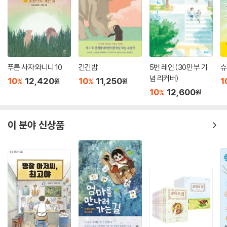
푸른 사자 와니니 10
긴긴밤
5번 레인 (30만 부 기
슈
념 리커버)
10
12,420
10
11,250
1
%
%
원
원
10
12,600
%
원
이 분야 신상품