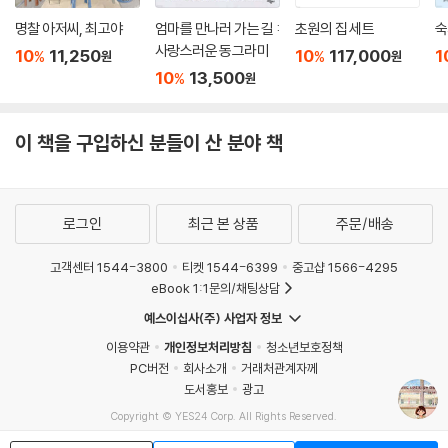
명찰 아저씨, 최고야
엄마를 만나러 가는 길 :
초원의 집 세트
숙
사랑스러운 동그라미
10
11,250
10
117,000
1
%
%
원
원
10
13,500
%
원
이 책을 구입하신 분들이 산 분야 책
로그인
최근 본 상품
주문/배송
고객센터 1544-3800
티켓 1544-6399
중고샵 1566-4295
eBook 1:1문의/채팅상담
예스이십사(주) 사업자 정보
이용약관
개인정보처리방침
청소년보호정책
PC버전
회사소개
거래처관계자께
도서홍보
광고
Copyright © YES24 Corp. All Rights Reserved.
MATOM4