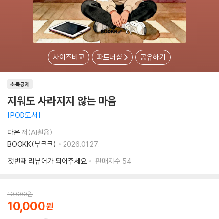
사이즈비교
파트너샵
공유하기
소득공제
지워도 사라지지 않는 마음
POD도서
다온
저(AI활용)
BOOKK(부크크)
2026.01.27.
첫번째 리뷰어가 되어주세요
판매지수
54
10,000
원
10,000