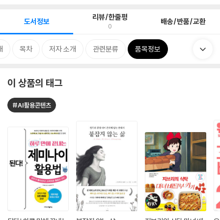
리뷰/한줄평
도서정보
배송/반품/교환
0
개
목차
저자 소개
관련분류
품목정보
이 상품의 태그
#AI활용콘텐츠