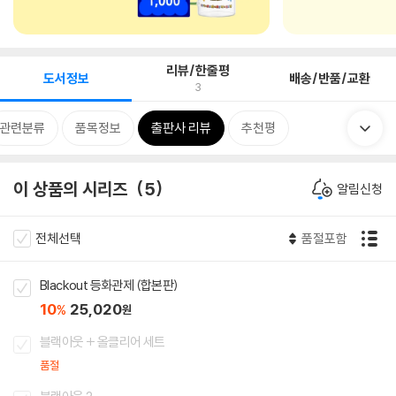
리뷰/한줄평
도서정보
배송/반품/교환
3
관련분류
품목정보
출판사 리뷰
추천평
이 상품의 시리즈
5
알림신청
전체선택
품절포함
Blackout 등화관제 (합본판)
10
25,020
%
원
블랙아웃 + 올클리어 세트
품절