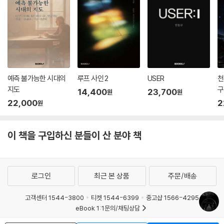
예측 불가능한 시대의
루프 사인 2
USER
천
지도
구
14,400
23,700
원
원
22,000
2
원
이 책을 구입하신 분들이 산 분야 책
로그인
최근 본 상품
주문/배송
고객센터 1544-3800
티켓 1544-6399
중고샵 1566-4295
eBook 1:1문의/채팅상담
예스이십사(주) 사업자 정보