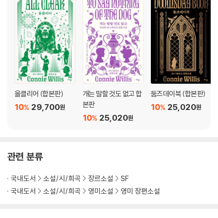
올클리어 (합본판)
개는 말할 것도 없고 합
둠즈데이북 (합본판)
본판
10
29,700
10
25,020
%
%
원
원
10
25,020
%
원
관련 분류
국내도서
소설/시/희곡
장르소설
SF
국내도서
소설/시/희곡
영미소설
영미 장편소설