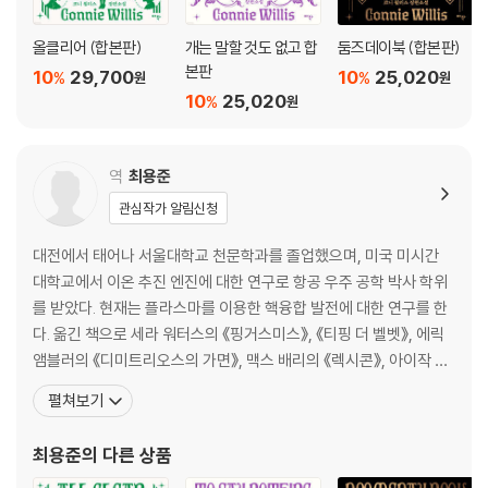
올클리어 (합본판)
개는 말할 것도 없고 합
둠즈데이북 (합본판)
본판
10
29,700
10
25,020
%
%
원
원
10
25,020
%
원
역
최용준
관심작가 알림신청
대전에서 태어나 서울대학교 천문학과를 졸업했으며, 미국 미시간
대학교에서 이온 추진 엔진에 대한 연구로 항공 우주 공학 박사 학위
를 받았다. 현재는 플라스마를 이용한 핵융합 발전에 대한 연구를 한
다. 옮긴 책으로 세라 워터스의 《핑거스미스》, 《티핑 더 벨벳》, 에릭
앰블러의 《디미트리오스의 가면》, 맥스 배리의 《렉시콘》, 아이작 아
시모프의 《아자젤》, 마이클 프레인의 《곤두박질》, 마이크 레스닉의
펼쳐보기
《키리냐가》, 루이스 캐럴의 《이상한 나라의 엘리스》, 제임스 매튜 배
리의 《피터 팬》 등이 있다. 헨리 페트로스키의 《이 세상을 다시 만들
최용준
의 다른 상품
자》로 제17회 과학 기술 도서상 번역 부