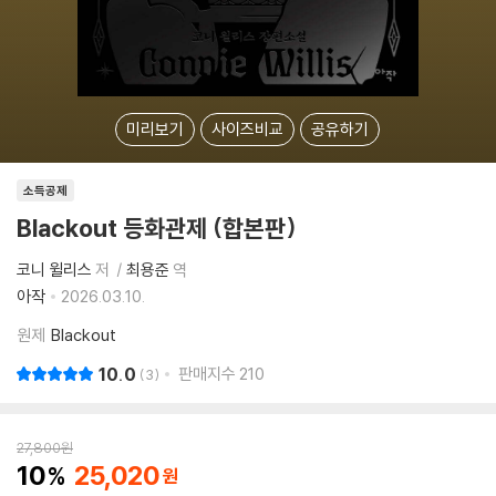
미리보기
사이즈비교
공유하기
소득공제
Blackout 등화관제 (합본판)
코니 윌리스
저
최용준
역
아작
2026.03.10.
원제
Blackout
10.0
판매지수
210
3
27,800
원
10
25,020