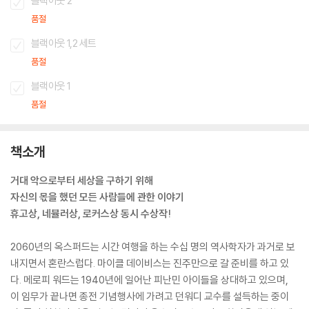
블랙아웃 2
품절
블랙아웃 1,2 세트
품절
블랙아웃 1
품절
책소개
거대 악으로부터 세상을 구하기 위해
자신의 몫을 했던 모든 사람들에 관한 이야기
휴고상, 네뷸러상, 로커스상 동시 수상작!
2060년의 옥스퍼드는 시간 여행을 하는 수십 명의 역사학자가 과거로 보
내지면서 혼란스럽다. 마이클 데이비스는 진주만으로 갈 준비를 하고 있
다. 메로피 워드는 1940년에 일어난 피난민 아이들을 상대하고 있으며,
이 임무가 끝나면 종전 기념행사에 가려고 던워디 교수를 설득하는 중이