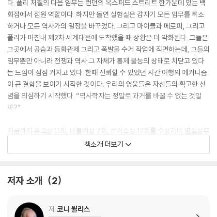
다. 폴리 처칠의 다음 임무는 런던의 옥스퍼드 스트리트 한가운데 있는 백
화점에서 점원 역할이다. 하지만 돌연 실험실은 갑자기 모든 임무를 취소
하거나 모든 역사가의 일정을 바꾸었다. 그리고 마이클과 메로피, 그리고
폴리가 마침내 제2차 세계대전에 도착했을 때 상황은 더 악화된다. 그들은
그곳에서 공습과 등화관제 그리고 폭발물 수거 작업에 직면하는데, 그들의
임무뿐만 아니라 전쟁과 역사 그 자체가 통제 불능의 상태로 치닫고 있다
는 느낌이 점점 커지고 있다. 한때 신뢰할 수 있었던 시간 여행의 메커니즘
이 큰 결함을 보이기 시작한 것이다. 우리의 영웅들은 자신들의 확고한 신
념을 의심하기 시작했다. “역사학자는 정말로 과거를 바꿀 수 없는 것일
까?”
지금까지 휴고상 11회, 네뷸러상 7회, 로커스상 12회를 수상하며 명실상부
한 SF 그랜드마스터이자 지존으로 자리 잡은 코니 윌리스의 대표작이자,
책소개 더보기
단편 〈화재감시원〉의 세계관을 이은 옥스퍼드 시간 여행 연작의 세 번째 장
편소설. 휴고상과 네뷸러상, 로커스상 동시 수상작! 이번 한국어판은 지난
2018년 《블랙아웃》이라는 제목으로 두 권으로 나눠 냈던 책의 8년 만의
저자 소개
2
합본판이다.
저
코니 윌리스
기적의 여정이 이어진다. 코니 윌리스가 미국 최고의 작가 중 한 명임을 또