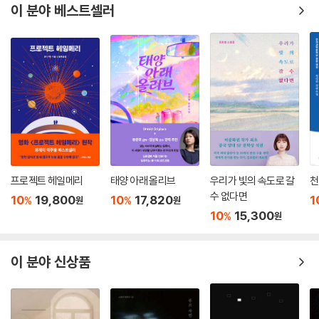
이 분야 베스트셀러
이 시리즈에서 시간 여행 네트워크의 증가하는 복잡성은 엔트로피와 마찬
가지로 되돌릴 수 없습니다. 그 모습을 직접 보여주는 『블랙아웃』의 스토
리가 조금씩 어두워지는 건 어쩌면 당연한 건지도 모르겠습니다. 우주와
인과율의 법칙은 시간 여행을 개발하고 이용하는 자들에게는 아직도 수수
께끼나 다름없으며, 점점 수수께끼의 벽에 다가가는 옥스퍼드의 시간 여행
자들은 언젠가 이 벽에 부딪히게 될 것입니다. 그 벽은 어둠이며 신비겠지
요. 두려움이자 슬픔일 수도 있습니다. 그러나 시간 여행자들은 뭔가를 포
기하는 법을 아직 잘 모를 정도로 젊고 열성적이며 인간을 포함한 세상을
사랑합니다. 그들은 기꺼이 벽에 부딪힐 것입니다. 곧바로 이어지는 작품
프로젝트 헤일메리
태양 아래 올리브
우리가 빛의 속도로 갈
천
『올 클리어』의 어둠 속으로요.
수 없다면
10
19,800
10
17,820
1
%
%
원
원
10
15,300
%
원
준비되셨습니까? 최고의 시간 여행 SF 시리즈의 가장 야심 찬 최신작이자
어쩌면 대미를 장식하게 될지도 모르는 작품 『블랙아웃』이 출격 대기 중입
니다. 생텍쥐페리가 그랬던가요. 어두워질수록 비행은 아름다워집니다.
이 분야 신상품
― 김규림, 평론가