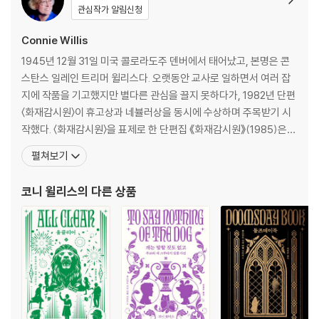
증명했다.
관심작가 알림신청
- 〈덴버 포스트〉
Connie Willis
★★★★★ 2011년 휴고상 수상
1945년 12월 31일 미국 콜로라도주 덴버에서 태어났고, 본명은 콘
★★★★★ 2011년 네뷸러상 수상
스탄스 일레인 트리머 윌리스다. 오랫동안 교사로 일하면서 여러 잡
★★★★★ 2011년 로커스상 수상
지에 작품을 기고했지만 별다른 관심을 끌지 못하다가, 1982년 단편
★★★★☆ 2011년 캠벨상 노미네이트
〈화재감시원〉이 휴고상과 네뷸러상을 동시에 수상하며 주목받기 시
★★★★☆ 2013년 프랑스 이마지나르상 노미네이트
작했다. 〈화재감시원〉을 표제로 한 단편집 《화재감시원》(1985)은
그해 〈뉴욕 타임스〉 주목할 만한 책으로 선정되었다. 첫 번째 장편 소
펼쳐보기
설 《링컨의 꿈》(1987)으로 존 캠벨상을 받았고, 1992년에 발표한
《둠즈데이북》으로 휴고상과 네뷸러상은 물론 로커스상을 휩쓸었고,
코니 윌리스
의 다른 상품
1998년에 발표한 《개는 말할 것