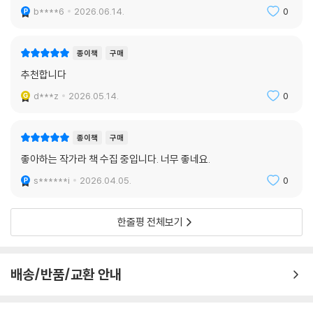
그런데 문제가 있습니다. 이 다양한 시간 여행을 감독하는 현재(2060년)
이야기꾼이다.
b****6
2026.06.14.
0
입니다. 그간 하나의 시간 여행을 감독하는 것만으로도 정신없는 희비극이
- 라이브러리 저널
탄생했는데, 이번에는 동시에 여러 건을 감독하다 보니 더 정신이 없습니
종이책
구매
다. 초반에는 확실히 집중해서 읽을 필요가 있습니다. 코니 윌리스는 난장
추천합니다
판인 것처럼 보이는 장면들을 연출하는 데 뛰어나지만 실제로 플롯을 정리
를 못 해서 진짜 난장판을 만드는 작가는 아니니까요. 믿고 따라가 보셔도
d***z
2026.05.14.
0
됩니다. 그래 주셔야 합니다. 이것이 코니 윌리스의 승부수 중 하나이기 때
문입니다. 코니 윌리스는 좀 더 읽기 좋게 난장판의 복잡성을 적당히 낮추
종이책
구매
는 대신에 소설/문학 작가로서의 승부수를 던집니다. 시리즈의 두 번째 작
품이자 첫 장편소설인 『둠즈데이북』 때부터 소설 속의 ‘현재’는 작품의 메
좋아하는 작가라 책 수집 중입니다. 너무 좋네요.
시지를 형상화해 전달하는 역할을 맡습니다. 이 ‘현재’는 『블랙아웃』에 다
s******i
2026.04.05.
0
다르면 여러 인물의 사정이 복잡하게 얽히면서 거의 길을 잃기 직전까지
꼬인 모습으로 나타나죠. 시간 여행 시스템의 복잡성이 증가하면서 더 많
한줄평 전체보기
은 부하가 걸리는 상태를 상징합니다. 조금만 삐끗하면 감당하기 어려운
문제가 생길 것 같지요. 얼핏 코미디처럼 보이는 작품 속의 ‘현재’는 점증하
는 스트레스를 드러내 보입니다. 이 상태가 계속되면 어딘가가 약간 무너
배송/반품/교환 안내
질 수도 있고, 그 작은 틈에 시스템 전체가 걸려 엎어질지도 모릅니다. 『블
랙아웃』은 이 드러나지 않는 긴장감이 점점 고조되면서 과거 속으로 간 인
물들을 잠식하기 시작합니다. 블랙아웃. 어둠이 다가오고 있습니다.