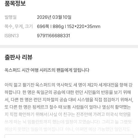
품목정보
발행일
2026년 03월 10일
쪽수, 무게, 크기
696쪽 | 886g | 152*220*35mm
ISBN13
9791166688331
출판사 리뷰
옥스퍼드 시간 여행 시리즈의 팬들에게 알립니다
아직 젊고 활기찬 옥스퍼드의 역사학도 세 명이 제2차 세계대전을 향해 강
하합니다. 한 명은 독일군의 공습에 대한 런던 시민들의 반응을 보기 위해
서, 다른 한 명은 런던 지하철의 공습 대비 시스템을 직접 점검하기 위해서,
또 다른 한 명은 됭케르크 철수 때 보통 사람들이 얼마나 열심히 활약했는
지 직접 확인하기 위해서(사실 이 친구는 진주만에 가려고 미국식 억양을
쓰게 하는 뇌 임플란트까지 했는데 일정이 꼬였습니다). 그리고 늘 그랬듯
예상치 못했던 일들이 벌어집니다. 아니, 어쩌면 예상 가능했던 일인지도
모릅니다. 시간 여행을 하는 역사학자들이 지켜야 할 첫 번째 규칙은 과거