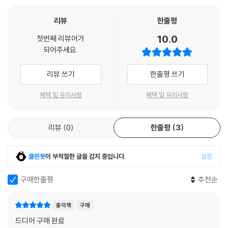
스퍼드 시간 여행 시리즈가 황혼에 접어들고 있음을 알려줍니다. 전작에서
잠시 언급된 바 있듯이 이 세계의 시간 여행 시스템에는 과부하가 걸리고
비극도 희극도 아니다. 슬픔과 유머가 공존하는 미스터리. 3초짜리 마지막
리뷰
한줄평
있습니다. 총책임자인 던워디 교수는 『둠즈데이북』에서처럼 한 건 한 건의
장면을 놓치지 말 것.
10.0
시간 여행에 모두 정신을 쏟을 수가 없습니다. 이제 시간 여행은 너무 많이,
첫번째 리뷰어가
- 빌리지 보이스
되어주세요.
너무 자주 이루어지고 있습니다. 과거를 더 자주 방문할수록, 더 중요한 역
사적 현장에 접근할수록 인과율에 가해지는 부담이 가중됩니다. 그런데 덜
작가가 제2차 세계대전에 관해 너무 깊이 연구를 해서, 독자들은 아마 코
리뷰 쓰기
한줄평 쓰기
중요한 과거로 돌아간다고 해도 의외의 변수들이 인과율에 부담을 가합니
니 윌리스가 타임머신을 이용했을 거라고 생각할지도 모르겠다.
다(전작 『개는 말할 것도 없고』가 그 점을 잘 보여주었죠). 말하자면 시간
혜택 및 유의사항
혜택 및 유의사항
- 시애틀 타임스
여행을 할 수 있는 시간이 줄어들고 있습니다.
그래서 그럴까요, 『블랙아웃』은 그간 이 시리즈의 각 작품이 보여주었던
세밀한 묘사와 시대 고증을 잘 버무린, 페이지 터너 스릴러!
리뷰
0
한줄평
3
개성들을 한데 모아 보여줍니다. 총집합 같은 느낌입니다. 제2차 세계대전
- 퍼블리셔 위클리
의 특정 기간에 다양한 장소에 투입된 시간 여행자들은 다양한 색채의 에
클린봇
이 부적절한 글을 감지 중입니다.
설정
피소드를 독자에게 선사합니다. 코미디에 중점을 둔 쪽도 있고, 감동적인
거대하고, 단단하며, 사려 깊고, 전적으로 멋지다. 기다린 가치가 충분하
역사적 순간과 만난 사례도 있고, 시간 여행자에게 닥친 위기에 주안점을
구매한줄평
추천순
다.
둔 에피소드도 있습니다. 이 시리즈의 팬이라면 여러 전작의 분위기를 번
- 재뉴어리 매거진
갈아가며 맛볼 수 있습니다. 이들이 언젠가 과거 속에서 만나는 게 아닐까
종이책
구매
은근히 기대하면서 말이죠.
드디어 구매 완료
코니 윌리스는 처음부터 독자들을 몰입에 빠뜨리는 갈고리를 가진 완벽한